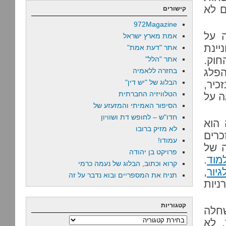
ם לא
קישורים
972Magazine
 על
אמת מארץ ישראל
יינת
אתר "דעת אמת"
חוק.
אתר "הלל"
הפלג
בחזרה ללאמיה
הבלוג של "יש דין"
כיר,
הטלוויזיה החברתית
ה על
הסיפור האמיתי והמזעזע של
חדו"ש – לחופש דת ושוויון
 הוא
לא מזיק ברובו
רים
עמודו!
ה של
פרויקט בן יהודה
מוד
.
קרוא וכתוב, הבלוג של נעמה כרמי
יור
,
תניח את המספריים ובוא נדבר על זה
ניות
קטגוריות
שחלה
קטגוריות
 לא