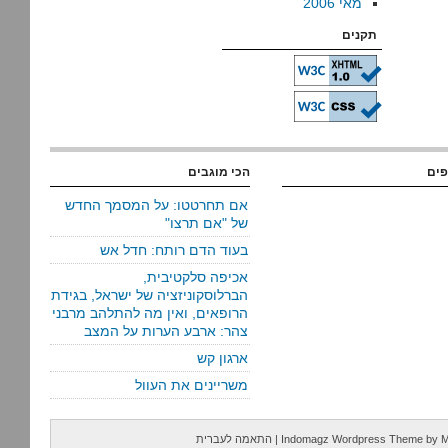
מאי 2006
תקנים
פים
הכי מוגבים
אם תחרטטו: על המסמך החדש
של "אם תרצו"
בעוד הדם רותח: חדל אש
אכיפה סלקטיבית,
הברלוסקוניזציה של ישראל, בגידת
הרופאים, ואין מה להתלהב מרבני
צהר: ארבע הערות על המצב
ארגון קש
משריינים את העוול
M
by
Indomagz Wordpress Theme
|
התאמה לעברית