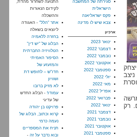
סגירתה של המחשבה
התנועה לשחרור מהדת,
הישראלית
לקידום הנאורות
פקס ישראליאנה
וההשכלה
צבא שיש לו מדינה
אתר "הלל"
- האגודה
ליוצאים בשאלה
ארכיון
בחזרה ללאמיה
ינואר 2023
הבלוג של "יש דין"
דצמבר 2022
הטלוויזיה החברתית
נובמבר 2022
הסיפור האמיתי
אוקטובר 2022
והמזעזע של
יצחק
ספטמבר 2022
חדו"ש – לחופש דת
ניצב
יולי 2022
ושוויון
וסרת
מאי 2022
לא מזיק ברובו
אפריל 2022
עמודו!
- הבלוג החדש
מרשה
פברואר 2022
של עדיגי
. רק
ינואר 2022
פרויקט בן יהודה
דצמבר 2021
קרוא וכתוב, הבלוג של
נובמבר 2021
נעמה כרמי
אוקטובר 2021
תניח את המספריים
ספטמבר 2021
ובוא נדבר על זה
-