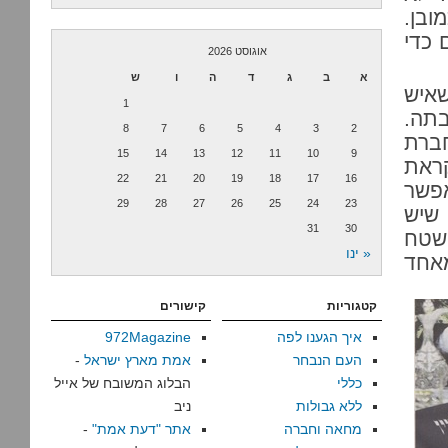
ובן.
 כדי
אוגוסט 2026
א
ב
ג
ד
ה
ו
ש
שאיש
1
בתה.
8
7
6
5
4
3
2
חברת
15
14
13
12
11
10
9
קראת
22
21
20
19
18
17
16
אפשר
29
28
27
26
25
24
23
שיש
31
30
 שטח
« ינו
מאחד
קטגוריות
קישורים
איך הגענו לפה
972Magazine
העם הנבחר
אמת מארץ ישראל
-
כללי
הבלוג המשובח של אייל
ללא גבולות
ניב
מחאה וחברה
אתר "דעת אמת"
-