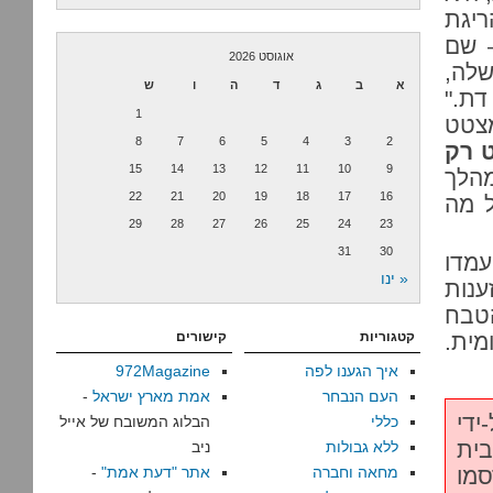
ריגת
– שם
אוגוסט 2026
לה,
א
ב
ג
ד
ה
ו
ש
דת."
1
צטט
8
7
6
5
4
3
2
 רק
15
14
13
12
11
10
9
הלך
22
21
20
19
18
17
16
 מה
29
28
27
26
25
24
23
31
30
עמדו
« ינו
נות
הטבח
מית.
קטגוריות
קישורים
איך הגענו לפה
972Magazine
העם הנבחר
אמת מארץ ישראל
-
די
כללי
הבלוג המשובח של אייל
ית
ללא גבולות
ניב
סמו
מחאה וחברה
אתר "דעת אמת"
-