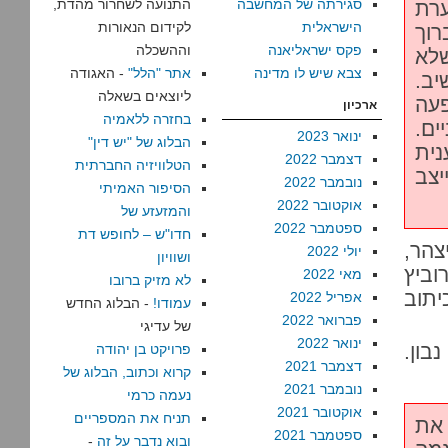
סגירתה של המחשבה
התנועה לשחרור מהדת,
ערת
הישראלית
לקידום הנאורות
וך
פקס ישראליאנה
וההשכלה
שלא
צבא שיש לו מדינה
אתר "הלל"
- האגודה
יב.
ליוצאים בשאלה
פעה
ארכיון
בחזרה ללאמיה
ים.
ינואר 2023
הבלוג של "יש דין"
ית
דצמבר 2022
הטלוויזיה החברתית
יצב
נובמבר 2022
הסיפור האמיתי
אוקטובר 2022
והמזעזע של
ספטמבר 2022
חדו"ש – לחופש דת
צהר,
יולי 2022
ושוויון
וביץ
מאי 2022
לא מזיק ברובו
יתוב
אפריל 2022
עמודו!
- הבלוג החדש
פברואר 2022
של עדיגי
ינואר 2022
בון.
פרויקט בן יהודה
דצמבר 2021
קרוא וכתוב, הבלוג של
נובמבר 2021
נעמה כרמי
אוקטובר 2021
תניח את המספריים
 את
ספטמבר 2021
ובוא נדבר על זה
-