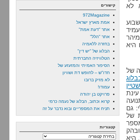
א לא
קישורים
972Magazine
בוע
אמת מארץ ישראל
מיד
אתר "דעת אמת"
מיהר
אתר "הלל"
 היא
בחזרה ללאמיה
הבלוג של "יש דין"
הטלוויזיה החברתית
הסיפור האמיתי והמזעזע של
ה של
חדו"ש – לחופש דת ושוויון
בלוג
לא מזיק ברובו
טיין
עמודו!
עינת
פרויקט בן יהודה
נועה
קרוא וכתוב, הבלוג של נעמה כרמי
: גם
תניח את המספריים ובוא נדבר על זה
ת של
מספר
קטגוריות
ובהק
קטגוריות
 היא