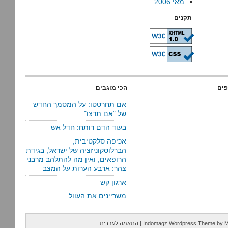
מאי 2006
תקנים
פים
הכי מוגבים
אם תחרטטו: על המסמך החדש
של "אם תרצו"
בעוד הדם רותח: חדל אש
אכיפה סלקטיבית,
הברלוסקוניזציה של ישראל, בגידת
הרופאים, ואין מה להתלהב מרבני
צהר: ארבע הערות על המצב
ארגון קש
משריינים את העוול
M
by
Indomagz Wordpress Theme
|
התאמה לעברית