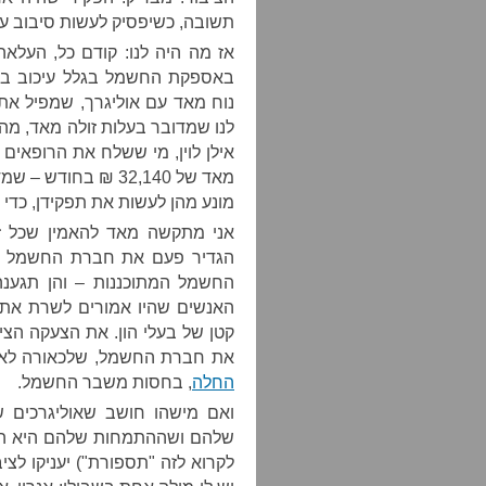
תשובה, כשיפסיק לעשות סיבוב על
אז מה היה לנו: קודם כל, העלא
באספקת החשמל בגלל עיכוב בבנ
נוח מאד עם אוליגרך, שמפיל את
לנו שמדובר בעלות זולה מאד, מה 
אילן לוין, מי ששלח את הרופאי
מאד של 32,140 ₪ בח
מונע מהן לעשות את תפקידן, כדי
אני מתקשה מאד להאמין שכל ז
הגדיר פעם את חברת החשמל כס
החשמל המתוכננות – והן תגענה
האנשים שהיו אמורים לשרת את 
קטן של בעלי הון. את הצעקה הציבו
את חברת החשמל, שלכאורה לא 
החלה
, בחסות משבר החשמל.
ואם מישהו חושב שאוליגרכים 
שלהם ושההתמחות שלהם היא הת
לקרוא לזה "תספורת") יעניקו לצ