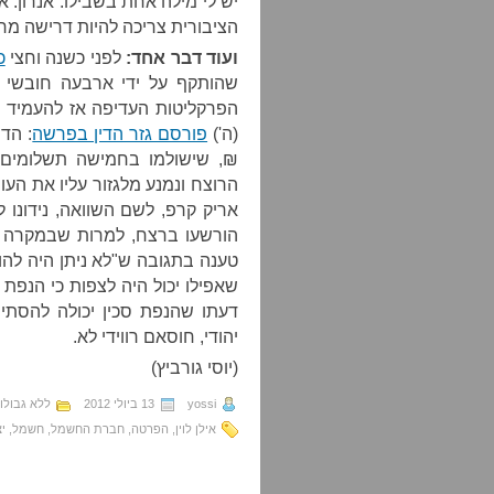
יש לי מילה אחת בשבילו: אנרון
הציבורית צריכה להיות דרישה מר
ועוד דבר אחד:
לפני כשנה וחצי
כ
שהותקף על ידי ארבעה חובשי כ
הפרקליטות העדיפה אז להעמיד ל
(ה')
פורסם גזר הדין בפרשה
₪, שישולמו בחמישה תשלומים.
הורשעו ברצח, למרות שבמקרה ש
טענה בתגובה ש"לא ניתן היה להוכי
שאפילו יכול היה לצפות כי הנפת 
דעתו שהנפת סכין יכולה להסתיי
יהודי, חוסאם רווידי לא.
(יוסי גורביץ)
yossi
13 ביולי 2012
ללא גבולו
אילן לוין
,
הפרטה
,
חברת החשמל
,
חשמל
,
י