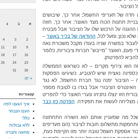
 הציבור.
ה חדה של תעריפי החשמל; אחר כך, שיבושים
א
יית תחנות הכוח מצד האוצר; אחר כך, חוזה
א
ב
ג
 ההגנה על הרכוש שלו על הציבור אבל מבטיח
שלא נכון; ומעל לכל,
ההודאה של בכיר באוצר
–
4
3
2
ם לעבוד במשרה שניה בעודו מקבל משכורת נאה
11
10
9
ודש – שמדי פעם, האוצר "מייבש" חברות ציבוריות, כלומר
18
17
16
 להביא להפרטתן.
25
24
23
ה הוא צירוף מקרים – לא כשראש הממשלה
31
30
פינה נאצית שיש להטביע. כשיגיעו הפסקות
« ינו
 – הציבור יפנה נגד חברת החשמל, לא נגד
האינטרס הציבורי אבל בגדו בו לטובת מספר
רית הזו ינצלו נתניהו ונערי האוצר כדי להפריט
קטגוריות
מצליחה לעשות את תפקידה.
הפרטה כזו כבר
איך הגענו לפה
העם הנבחר
שכל מה שמעניין אותם הוא השורה התחתונה
כללי
חמקות מתשלום חובות לציבור (הם מעדיפים
ללא גבולות
יבור אספקת חשמל טובה יותר מזו הקיימת כעת,
מחאה וחברה