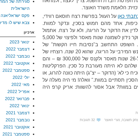
. את הפרטת חברת החשמל צריך לעצור, ולמחאה
סגירתה של המח
כזית: הלאמת משרד האוצר.
הישראלית
פקס ישראליאנה
תבתי כאן
על העוול בפרשת רצח חוסאם רווידי,
צבא שיש לו מדינ
יפות, אחד מהם חמוש בסכין, ונדקר למוות.
דין את הדוקר על הריגה, ולא על רצח. אתמול
ארכיון
: הדוקר נידון לשמונה שנות מאסר ולפיצוי של 5,000
ינואר 2023
 השופט התחשב ב"נסיבות חייו הקשות" של
דצמבר 2022
הרוצח ונמנע מלגזור עליו את העונש המירבי על הריגה, שהוא 20 שנה. רוצחיו של
נובמבר 2022
אריק קרפ, לשם השוואה, נידונו ל-26 שנות מאסר ולקנס של 300,000 ₪ – והם
אוקטובר 2022
להם לא היתה מעורבת כל סכין. הפרקליטות
ספטמבר 2022
ח כי לא' (הדוקר – יצ"ג) היתה כוונה להרוג, או
יולי 2022
הסכין תסתיים במוות." וואלה! מי היה מעלה על
מאי 2022
ם במוות? אבל אסור להשוות: אריק קרפ היה
אפריל 2022
פברואר 2022
ינואר 2022
דצמבר 2021
ת
נובמבר 2021
צחק תשובה
,
נערי האוצר
32 תגובות
אוקטובר 2021
ספטמבר 2021