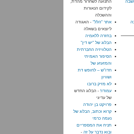
שבה
התנועה לשחרור מהדת,
לקידום הנאורות
וההשכלה
ה
אתר "הלל"
- האגודה
ליוצאים בשאלה
בחזרה ללאמיה
הבלוג של "יש דין"
הטלוויזיה החברתית
הסיפור האמיתי
והמזעזע של
חדו"ש – לחופש דת
ושוויון
לא מזיק ברובו
עמודו!
- הבלוג החדש
של עדיגי
פרויקט בן יהודה
קרוא וכתוב, הבלוג של
נעמה כרמי
תניח את המספריים
ובוא נדבר על זה
-