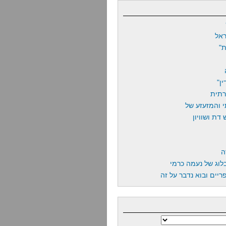
אל
"
ן"
רתית
 והמזעזע של
דת ושוויון
ה
לוג של נעמה כרמי
יים ובוא נדבר על זה