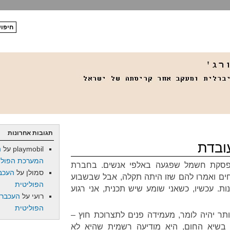
תגובות אחרונות
ובדת
playmobil
על
ה
המערכת הפולי
פסקת חשמל שפגעה באלפי אנשים. בחברת
סמולן
על
העכב
ים ואמרו להם שזו היתה תקלה, אבל שבשבוע
הפוליטית
ת. עכשיו, כשאני שומע שיש תכנית, אני רגוע
רועי
על
העכברו
הפוליטית
ותר יהיה לומר, מעמידה פנים לתצרוכת חוץ –
, בשיא החום, היא מודיעה רשמית שהיא לא