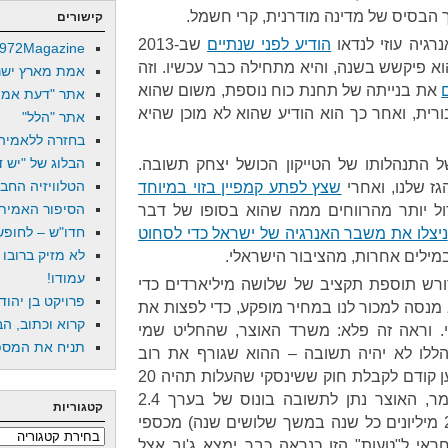
הבסיס של מדינה מודרנית, קרי חשמל.
קישורים
גיה עוזי לנדאו
הודיע לפני שנתיים
שב-2013
972Magazine
א פיקשש בשנה, והיא מתחילה כבר עכשיו. וזה
אמת מארץ ישר
את בנייתה של תחנת כוח נוספת, משום שהוא
אתר "דעת אמת
רית, ואחר כך הוא הודיע שהוא לא מוכן שהיא
אתר "הלל"
בחזרה ללאמיה
הבלוג של "יש די
 התנהלותו של הטייקון הכושל יצחק תשובה.
הטלוויזיה החב
גז שלנו, ואחרי
שצץ לפתע קמפיין בזוי במיוחד
הסיפור האמיתי
ול יותר מהרווחים ממה שהוא בסופו של דבר
חדו"ש – לחופש 
ניצלו את משבר האנרגיה של ישראל כדי לסחוט
לא מזיק ברובו
במילים אחרות, מהציבור הישראלי.
עמודו!
רש תוספת תקציב של שלושה מיליארדים כדי
פרויקט בן יהוד
 מנסה למכור לנו במחיר מופקע, כדי לפצות את
קרוא וכתוב, הב
. וראה זה פלא: משרד האוצר, שהחליט שמי
תניח את המספר
ללו לא יהיה תשובה – ההוא שגורף את רוב
הרווחים – אלא דווקא הציבור, טען קודם לקבלת חוק ששינסקי שהעלות תהיה 20
מיליוני שקלים בשנה בלבד. כלומר, האוצר נתן לתשובה בונוס של בערך 2.4
קטגוריות
מיליארדי שקלים (בחישוב של 20 מיליונים כל שנה במשך שלושים שנה) מכספי
קטגוריות
ראי ל"טעות" הזו כנראה כבר ימצא ג'וב אצל