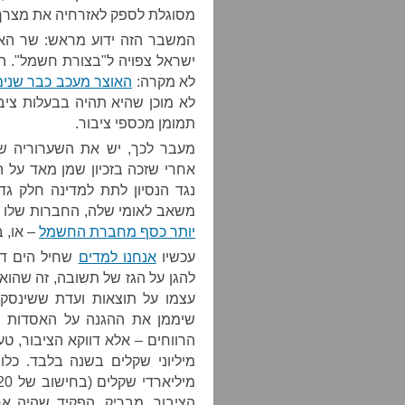
מסוגלת לספק לאזרחיה את מצרך 
המשבר הזה ידוע מראש: שר האנר
ישראל צפויה ל"בצורת חשמל". הו
לא מקרה:
האוצר מעכב כבר שנים
לא מוכן שהיא תהיה בבעלות ציבו
תמומן מכספי ציבור.
מעבר לכך, יש את השערוריה של
אחרי שזכה בזכיון שמן מאד על ה
נגד הנסיון לתת למדינה חלק גד
משאב לאומי שלה, החברות שלו
יותר כסף מחברת החשמל
– או, 
עכשיו
אנחנו למדים
שחיל הים דו
להגן על הגז של תשובה, זה שהוא
עצמו על תוצאות ועדת ששינסקי
שיממן את ההגנה על האסדות ה
הציבור. מבריק. הפקיד שהיה אח