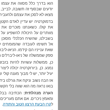
הוא בדרך כלל מסווה את עצמו 
יודעים שבסוף זה תשובה, לבייב,
מצאו לא לסכן את עצמם ולהעביר א
בדמוקרטיה יש עדיין לאדם הקטן
את קולו. כשאנחנו מוכרים את ה
מוותרים על היכולת להשפיע על ג
בשבילנו, שהשיח הכלכלי מסוכן 
אל תשימו לעובדה שהמומחים ע
שאת ענייניו הם קידמו. הניאו-לי
ספק שממשלה של ניאו-ליברלים 
כן, ממשלות עשויות להיות בזבזנ
נמנע. כן, ביורוקרטיה יכולה לי
יעיל יותר, יש לי מבוך מענה קולי 
אז הבה נשוב וניקח את גורלנו בידי
בואו נראה מה הוא שווה בלי הקש
הערה מנהלתית:
הכתיבה בבלוג
ומאמץ ניכרים. אם אתם מעריכים 
ל
קרן הבעת הרצון הטוב והתודה
.