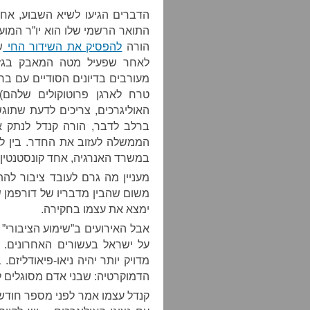
הדברים הגיעו לשיא השבוע, אחרי
התואר הרשמי שלו הוא יו”ר המ
הורה
להפסיק את השידור החי
ש
לאחר שפעיל מטה המאבק בגז, 
מעורבים בדיונים הסודיים עם בר
טרח לארגן פרוטוקולים שלהם)
האוליגרכים, צריכים לדעת שתוגש
ברלב לדבר, הורה קנדל לנתק א
הממשלה לעזוב את החדר. בין לבי
במשרד האנרגיה, אחד קונסטנטין 
מעניין מה גרם לעובד ציבור להת
משום שהבין מדבריו של דורפמן ש
ימצא את עצמו בחקירה.
אבל האירועים ב”שימוע הציבורי” 
על ישראל בעשורים האחרונים. הי
מדויק יותר יהיה ניאו-פיאודליזם
הדמוקרטיה: שבני אדם מסוגלים 
קנדל עצמו אמר לפני מספר חודשי