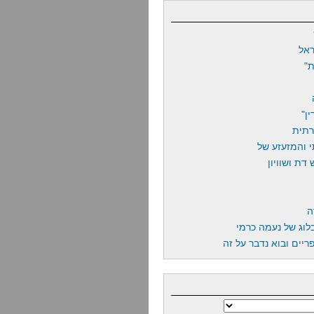
אל
"
ן"
רתית
 והמזעזע של
דת ושוויון
ה
לוג של נעמה כרמי
יים ובוא נדבר על זה