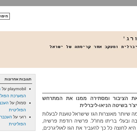
תגובות אחרונות
playmobil
על
ה
המערכת הפולי
 הציבור ומסתירה ממנו את המתרחש
סמולן
על
העכב
צ’ר בשיטה הניאו-ליברלית
הפוליטית
ה שיותר מאוצרות הגז שישראל טוענת לבעלות
רועי
על
העכברו
בה ובעלי בריתו מחו”ל. פרשיה רודפת פרשיה,
הפוליטית
 לחוצה כל כך להעביר את הגז לאוליגרכים,