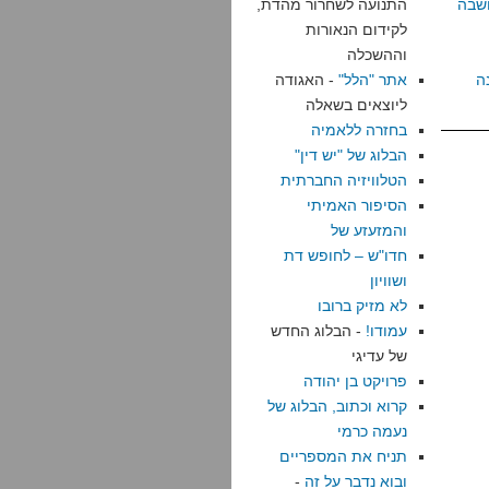
שבה
התנועה לשחרור מהדת,
לקידום הנאורות
וההשכלה
ה
אתר "הלל"
- האגודה
ליוצאים בשאלה
בחזרה ללאמיה
הבלוג של "יש דין"
הטלוויזיה החברתית
הסיפור האמיתי
והמזעזע של
חדו"ש – לחופש דת
ושוויון
לא מזיק ברובו
עמודו!
- הבלוג החדש
של עדיגי
פרויקט בן יהודה
קרוא וכתוב, הבלוג של
נעמה כרמי
תניח את המספריים
ובוא נדבר על זה
-