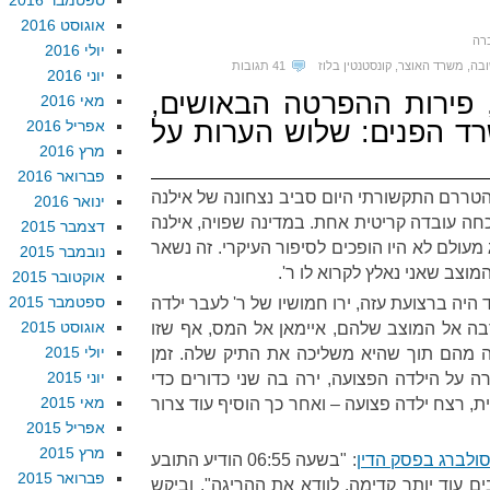
ספטמבר 2016
אוגוסט 2016
רה
יולי 2016
ובה
,
משרד האוצר
,
קונסטנטין בלוז
41 תגובות
יוני 2016
 פירות ההפרטה הבאושים,
מאי 2016
רד הפנים: שלוש הערות על
אפריל 2016
מרץ 2016
פברואר 2016
טררם התקשורתי היום סביב נצחונה של אילנה
ינואר 2016
כחה עובדה קריטית אחת. במדינה שפויה, אילנה
דצמבר 2015
מעולם לא היו הופכים לסיפור העיקרי. זה נשאר
נובמבר 2015
וצב שאני נאלץ לקרוא לו ר'.
אוקטובר 2015
ספטמבר 2015
שצה"ל עוד היה ברצועת עזה, ירו חמושיו של ר' לעבר ילדה
אוגוסט 2015
קרבה אל המוצב שלהם, איימאן אל המס, אף שזו
יולי 2015
ה מהם תוך שהיא משליכה את התיק שלה. זמן
יוני 2015
ה על הילדה הפצועה, ירה בה שני כדורים כדי
מאי 2015
ת, רצח ילדה פצועה – ואחר כך הוסיף עוד צרור
אפריל 2015
מרץ 2015
ולברג בפסק הדין
: "בשעה 06:55 הודיע התובע
פברואר 2015
ם עוד יותר קדימה, לוודא את ההריגה", וביקש