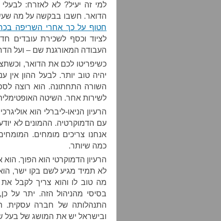
למי זה יעיל? לא לאזרח: לבעלי
הדואר. חשבו בבקשה על מה שעשה
חטוף על כך אחרי השריפה בכר
לציוד וכסף לשכירת עובדים חד
העבודה המאורגנת שם – ועל הדר
כשיפריטו לכם את הדואר, וכשתצ
יהיה טוב יותר. לבעל ההון אין ענ
השורה התחתונה. הוא רוצה לספק
לשירות אחר. השיטה האופטימלית, 
הרעיון הניאו-ליברלי הוא אוליגרכ
עם הדמוקרטיה. ההמונים לא יודעי
אנחנו צריכים מומחים. המומחים
כמה שיותר.
הרעיון הדמוקרטי הוא הפוך. הוא 
לא תמיד מגיע לשם בקו ישר, הוא 
מה טוב לו והוא צריך לקבל את ה
בסיסי מהניהול הזה. יתר על כן
התנהלותה של חברה עסקית. הי
ובישראל יש את המושג של בעל של