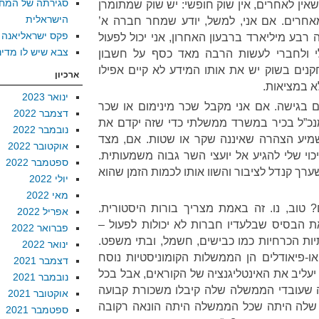
סגירתה של המח
ין לאחרים, אין שוק חופשי: יש שוק שמתומרן
הישראלית
מאחרים. אם אני, למשל, יודע שמחר חברה א’
פקס ישראליאנה
רבע מיליארד ברבעון האחרון, אני יכול לפעול
צבא שיש לו מדינ
 ולחברי לעשות הרבה מאד כסף על חשבון
ים בשוק יש את אותו המידע לא קיים אפילו
ארכיון
א במציאות.
ינואר 2023
 בגישה. אם אני מקבל שכר מינימום או שכר
דצמבר 2022
נכ”ל בכיר במשרד ממשלתי כדי שזה יקדם את
נובמבר 2022
 ישמיע הצהרה שאיננה שקר או שטות. אם, מצד
אוקטובר 2022
סיכוי שלי להגיע אל יועצי השר גבוה משמעותית.
ספטמבר 2022
ערך קנדל לציבור והשוו אותו לכמות הזמן שהוא
יולי 2022
מאי 2022
 טוב, נו. זה באמת מצריך בורות היסטורית.
אפריל 2022
 הבסיס שבלעדיו חברות לא יכולות לפעול –
פברואר 2022
ות הכרחיות כמו כבישים, חשמל, ובתי משפט.
ינואר 2022
-פיאודלים הן הממשלות הקומוניסטיות נוסח
דצמבר 2021
יעליב את האינטליגנציה של הקוראים, אבל בכל
נובמבר 2021
 שעובדי הממשלה שלה קיבלו משכורת קבועה
אוקטובר 2021
 שלה היתה שכל הממשלה היתה הונאה רקובה
ספטמבר 2021