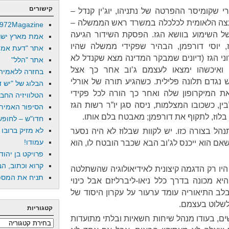
קישורים
 שקומיסר ההפרטה של נתניהו, יוג’ין קנדל –
ועצה הלאומית לכלכלה במשרד ראש הממשלה –
972Magazine
ל השימוע בוושא הגז. הפסקת השידור הגיעה
אמת מארץ ישר
יוסי דורפמן, הבהיר שפקידי ממשלה שהיו
אתר "דעת אמת
וני הגז (דיונים שמבקר המדינה מצא שקנדל לא
אתר "הלל"
 ואיכשהו ימצאו לעצמם ג’וב אחר כך אצל
בחזרה ללאמיה
 נגדם תלונה פלילית. כשהגיע תורה של אורלי
הבלוג של "יש די
ת המיקרופון שלה ואחר כך הורה לכל פקידי
הטלוויזיה החב
ן, כשכובו המצלמות, ניסה סגן יו”ר רשות הגז
הסיפור האמיתי
בלוז, לתקוף את דורפמן; מאבטח בלם אותו.
חדו"ש – לחופש 
לא מזיק ברובו
נהל בצורה כזו. יש לקוות שבלוז לא היה נסער
עמודו!
אם הוא ייכנס לג’וב הבא שכבר הובטח לו, הוא
פרויקט בן יהוד
קרוא וכתוב, הב
היו רק הדגמה קיצונית לאידיאולוגיה שהשתלטה
תניח את המספר
א מכונה בדרך כלל ניאו-ליברליזם אבל כינוי
. בלב התיאוריה עומד ערעור על עקרון היסוד של
לשלוט בעצמם.
קטגוריות
ם, בעודו מנהל שיחות חשאיות ובלתי מתועדות
קטגוריות