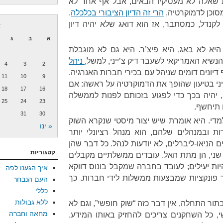
ות שאלה לא מעסיקיו הבאים, אבל אף אחד לא
וכן לדמוקרטיה,
הרי זה הדיון הציבורי בכלכלה
.
לקנדל, כמסתבר, אז הוא דואג שלא יהיה דיון
א
א
ב
ג
היא לא באג, היא פיצ’ר. היא גם לא מוגבלת
נשיא האמריקאי לשעבר דיק צ’ייני, למשל,
ניהל
4
3
2
דיונים דומים שניהל עם בכירי חברות האנרגיה.
11
10
9
יני בטיעון שהופך את הדמוקרטיה על ראשה: אם
18
17
16
 יהיה בכך כדי לפגוע בזכותם לפנות לממשלה
25
24
23
 תיחשף.
31
30
מדי. היא אומרת שיש יצור מיסטי שנקרא השוק
« ינו
 ובמנהלים שלהם, הוא מנהל רציונלי יותר
הניאו-ליברלים, לא יודעות לנהל. כל דבר שהן
קטגוריות
 שני, הן מתת האל. עובדים ממשלתיים מקבלים
יות יעילים; לעובד בחברה שמקבל בונוס דווקא
איך הגענו לפה
ר פונקציות שמבצעות ממשלות לידי חברות. כך
העם הנבחר
כללי
ללא גבולות
בתור התחלה, אין דבר כזה “שוק חופשי”, וגם לא
מחאה וחברה
שי, כל השחקנים צריכים להחזיק באותו המידע.