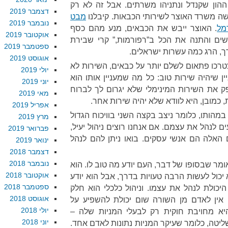
 ההון שקנדל ונתניהו משרתים. אבל זה לא רק
דצמבר 2019
 משרד האוצר לשירותי הכבאות. קיבלנו
מבט
נובמבר 2019
מל
. האוצר ייבש את הכבאים, מנע מהם כסף
אוקטובר 2019
שים והתנה את הכל ב”רפורמות,” קרי שבירת
ספטמבר 2019
ך, הרג כמה עשרות ישראלים.
אוגוסט 2019
טרכו פתאום לשלם יותר על כבאים, השירות לא
יולי 2019
יין שיהיה שירות טוב: כל מה שמעניין אותו הוא
יוני 2019
 את השירות המינימלי שלא יגרום לך לברוח
מאי 2019
כמובן, היא לוודא שלא יהיה שירות אחר.
אפריל 2019
י במהותו, כלומר ניצב בקצה השני בוויכוח הגדול
מרץ 2019
ם לנהל את עצמם. אם אנחנו רוצים ניהול יעיל,
פברואר 2019
 האלה הם אנשי עסקים. בואו ניתן להם לנהל
ינואר 2019
דצמבר 2018
נובמבר 2018
אומר שבסופו של דבר, העם יודע מה טוב לו. הוא
אוקטובר 2018
יכול לעשות הרבה טעויות בדרך, אבל הוא יודע
ספטמבר 2018
יכולת לנהל את עצמו. וניהול כלכלי הוא חלק
אוגוסט 2018
, אין לאדם מן השורה שום יכולת להשפיע על
יולי 2018
א מחויבת חוקית רק לבעלי המניות שלה –
יוני 2018
יטה, כלומר שעיקר המניות נתונות לאדם אחד.