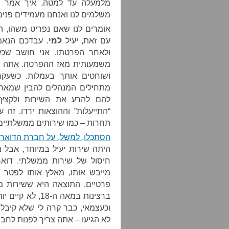
מלמעלה עד למטה. איך אמר ה
משלמים לנו ואנחנו מעמידים פנים
אומרים לנו שאם נפריט משהו, הוא
עם זאת, יעיל
למי
. עבדכם הנאמ
ולאחר הפרטתו. אני חושב שכל
משמעותית מאז ההפרטה. אתה יכ
ושוחטים אותך בעמלות. כשעקרו
מתחילים המנהלים להבין שמאחר 
להם להרע את השירות ולקצץ ב
“התייעלות” וההוצאות ירדו. זה
תחרות – כמו שירותים ממשלתיים
הסתכלו, למשל, על חברת הדואר
היתה שירות יעיל במיוחד, אבל
חיסול של שירות ממשלתי. דואר
מייבש אותו, מאלץ אותו לפטר ע
פרטיים. התוצאה היא ששירות מ
ברצינות במאה ה
וכעצמאי, כבר קרה לי שלא קיבלת
לא הגיעו – אתה צריך לפנות לחב