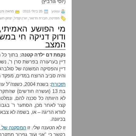
(יוסי גורביץ)
yossi
25 ביולי 2015
מחאה וחב
הפרטה
,
חברת הדואר
,
יוג'ין קנדל
,
יצחק תש
מי הפושע האמיתי,
ודוק דניקה חי במש
המצב
נקמת דם ילדה קטנה:
בתוך כל ה
דיין בערעורה בפרשת סרן ר', נש
דיין והפסיקה המשונה של סולברג 
והיה סביב הרוצח במדים, מפקד המ
תזכורת
: בשנת 2004, כ
בת 13 (ועשרה חודשים) שהת
לא היוותה כל סכנה להם, ונמלט
קצר לאחר מכן, הסתער ר' בגבור
לוודא הריגה – או, בשפה לא צבאי
בכיוונה.
זו לא הטענה שלי. זו
המסקנה של ס
בקשר כי "אני ועוד גפרור מתקרבי