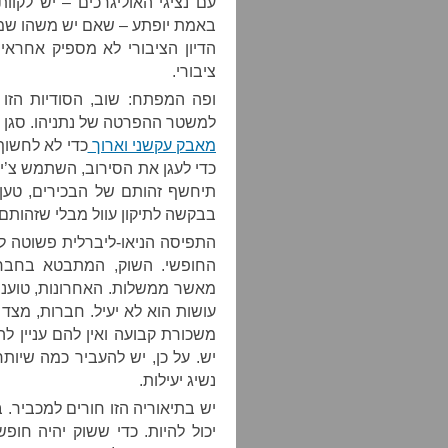
עם נציגי האוליגרכים – יש לקו
באמת יופתע – שאם יש משהו שמס
הדיון הציבורי לא מספיק אחראי 
ציבורי.
ופה המפתח: שוב, הסודיות הזו 
למשטר ההפרטה של נתניהו. סגן ה
מאבק עקשני וארוך
כדי לא לחשוף 
כדי לעגן את הסירוב, השתמש צ’י
תיחשף זהותם של הבכירים, טען,
בבקשה לתיקון עוול מבלי שזהותם
התפיסה הניאו-ליברלית פשוטה ל
החופשי. השוק, המתבטא בחברות
מאשר ממשלות. האחרונות, טוענים 
עושות הוא לא יעיל. חברות, מצד
משכורת קבועה ואין להם עניין לה
יש. על כן, יש להעביר כמה שיות
נשיג יעילות.
יש בתיאוריה הזו חורים למכביר. 
יכול להיות. כדי ששוק יהיה חופ