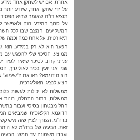
אחרת, אם יש לשחקן אחד מידע שא
על ידי שחקן אחד, שיודע יותר 
תוציא דו”ח שאומר שהיא הפסידה 
על סמך המידע הזה ולאפשר לי
המשקיעים. המצב שבו לכל השחקנ
תיאורטית, על אחת כמה וכמה של
הפער הוא לא רק במידע, הוא גם
ממוצע, הסיכוי שלי להפגש עם מ
ענייני קרוב לסיכוי שיאיר לפיד
שני, אני יועץ בכיר לאוליגרך, ה
רוצים דוגמא? ראו את ה”שימוע” ש
הציע לנציגי האוליגרכיה.
ממשלות לא יכולות לעשות כלום?
ממשלות, בתור התחלה, בונות את
החל מבטחון בסיסי ועבור בתשתי
הדוגמא הקלאסית שמביאים הניאו
ברה”מ. הצורך לציין שזה איש קש 
זאת. הבעיה של ברה”מ לא היתה
ועבדו משמונה עד חמש. הבעיה