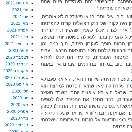
פתגם הסובייטי? “הם מעמידים פנים שהם
אוגוסט 2021
 שאנחנו עובדים.”
יולי 2021
 יהיה יעיל יותר. הניאו-פיאודלים לא אומרים,
יוני 2021
ן היה לקוח של בנק הפועלים קודם להפרטתו
מאי 2021
 אחי לצרה יוכלו להעיד שהשירות התדרדר
אפריל 2021
ול להמתין בתור לפעולה פשוטה יותר משעה,
מרץ 2021
ן הרווח הופך לעקרון היחיד, תוך כמה זמן
פברואר 2021
והבונוס שלהם תלוי בתוצאות הרבעון, עדיף
ינואר 2021
מספר העובדים, כי לזה הם יוכלו לקרוא
דצמבר 2020
 עובד טוב במיוחד בתחומים שבהם אין באמת
נובמבר 2020
.
אוקטובר 2020
ספטמבר 2020
.
פעם היא היתה שירות הדואר. היא אף פעם לא
אוגוסט 2020
 מה שקרה לה מאז שהיא הופרטה למחצה הוא
יולי 2020
 ישראל הוא לא אופציה יותר. משרד האוצר
יוני 2020
ובדים, וכבר מתכנן את המכירה שלו לגופים
מאי 2020
משלתי בסיסי, משהו שמדינות התחילו לספק
אפריל 2020
-18, לא קיים יותר. אם אתה רוצה לוודא שדואר ששלחת יגיע –
מרץ 2020
י בזמן הודעות על חובות, וחשבוניות ששלחתי
פברואר 2020
רה פרטית.
ינואר 2020