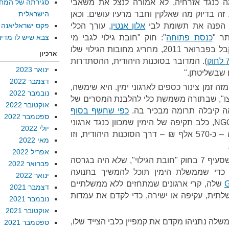
כנגד אזרחיה, לא אמורה לנצל את משאבי
סגירתה של המח
ה בדיוק מה שאלקין וחבר מרעיו עושים. וכאן
הישראלית
יה הפנה את תשומת לבי
אלון אנטין
, עורך הכלי
פקס ישראליאנה
תר "
כנסת פתוחה
": חוק "חובת גילוי לגבי מי
צבא שיש לו מדינ
שנתמך על ידי ישות זרה," שהתקבל בפברואר 2011, מחריג מחובות הגילוי שלו
ארכיון
). המדובר בסוכנות היהודית, ההסתדרות
ינואר 2023
ם שבשליטתן."
דצמבר 2022
ה זמן צינור כספים לארגוני ימין. היא שימשה,
נובמבר 2022
ו", שבתורה משמשת כלי להלבנת המסרים של
אוקטובר 2022
 קיבלה תרומה מבכיר בה.
כפי שחשף בסוף
ספטמבר 2022
, גם NGO Monitor, כלב תקיפה של הימין שמכוון כנגד ארגוני
יולי 2022
זכויות האדם, קיבל תרומה גדולה – כ-570 אלף ₪ – דרך הסוכנות היהודית, וזו
מאי 2022
אפריל 2022
מותר – צריך, למעשה – לחשוד שסעיף 7 בחוק "חובת הגילוי", שלא היה בגרסה
פברואר 2022
 כדי שממשלת הימין תוכל להמשיך בתנועה
ינואר 2022
שלה, קרי ארגונים שמתחזים ללא ממשלתיים
דצמבר 2021
תית, עקיפה או ישירה, כדי לקדם את עמדות
נובמבר 2021
אוקטובר 2021
שלה נתניהו מקדם את קמפיין כלבי הצייד שלו,
ספטמבר 2021