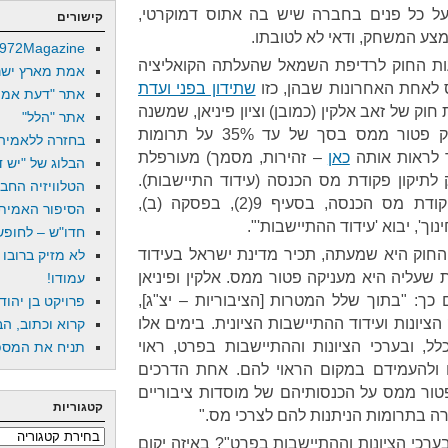
על כל פנים בחברה שיש בה אתוס דמוקרטי,
קישורים
צע המשחק, ודאי לא לטובתו.
972Magazine
עות החוק לרדיפת השמאל שהעלתה הקואליציה
אמת מארץ ישר
 לאחת האחרונות שבהן, כזו
שתידון בפני ועדת
אתר "דעת אמת
חוק של זאב אלקין (כמובן) וציון פיניאן, שמשנה
אתר "הלל"
את חוק מס ההכנסה כך שיעניק פטור ממס בסך של עד 35% על תרומות
בחזרה ללאמיה
 לראות אותה
כאן
– זהירות, מסמך) מעורפלת
הבלוג של "יש די
לתיקון פקודת מס הכנסה (עידוד התיישבות).
הטלוויזיה החב
לשונה גם היא לא ברורה: "בפקודת מס הכנסה, בסעיף 9(2), בפסקה (ב),
הסיפור האמיתי
וך', יבוא 'עידוד ההתיישבות'".
חדו"ש – לחופש 
חוק היא שמעתה, תכיר מדינת ישראל בעידוד
לא מזיק ברובו
 שעליה היא מעניקה פטור ממס. אלקין ופיניאן
עמודו!
: "בתוך שלל המטרות [הציבוריות – יצ"ג],
פרויקט בן יהוד
ציונות ועידוד ההתיישבות הציונית. בימים אלו
קרוא וכתוב, הב
 ובערכי הציונות וההתיישבות בפרט, ראוי
תניח את המספר
 ולהעמידם במקום הראוי להם. אחת הדרכים
ור ממס על הכנסותיהם של מוסדות ציבוריים
קטגוריות
ה בתרומות הניתנות להם לצרכי מס."
קטגוריות
רכי הציונות וההתיישבות בפרט"? באיזה יקום