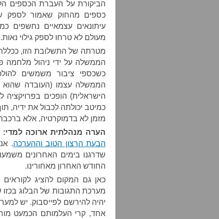
הביקורת על העברת הכספים הלל
כספים מהחוק שאמור לספק שקי
עיתונאים עצמאיים נחשפים כמ
מעולם לא טרחו לספק גילוי נאות.
מטרתה של התשלובת הזו, ככללה, 
הממשלה על ידי ניהול מלחמה פס
כשכספי ציבור משמשים להול
הממשלה עצמו (העובדה שהוא ממו
הישראלית) הופכים בפרויקציה 
כמיטב יכולתה לכבול את ידיה, תו
מזמן לא בדמוקרטיה, אלא ברכבת 
הערה מנהלתית ארוכה למדי:
ב
הבעת הרצון הטוב וההערכה
. אנ
שדרגנו בימים האחרונים משמעות
החודש האחרון מאחורינו.
כאן גם המקום להציג לקוראים 
מערכת התגובות של הבלוג בכזו ש
יהיה להירשם לפייסבוק. יש למערכ
אחד, קרי העלמותם הכמעט מוחל