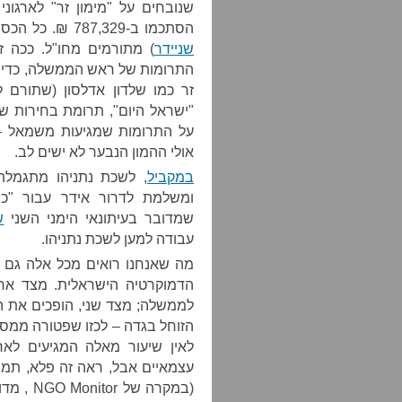
הסתכמו ב-787,329 ₪. כל הכסף הזה, להוציא 357 ₪, הגיע (
שניידר
) מתורמים מחו"ל. ככה ז
התרומות של ראש הממשלה, כדי ל
זר כמו שלדון אדלסון (שתורם ל
"ישראל היום", תרומת בחירות ש
על התרומות שמגיעות משמאל – 
אולי ההמון הנבער לא ישים לב.
במקביל
, לשכת נתניהו מתגמלת 
ומשלמת לדרור אידר עבור "כת
שמדובר בעיתונאי הימני השני
ש
עבודה למען לשכת נתניהו.
מה שאנחנו רואים מכל אלה גם 
הדמוקרטיה הישראלית. מצד אחד
לממשלה; מצד שני, הופכים את 
הזוחל בגדה – לכזו שפטורה ממס; 
לאין שיעור מאלה המגיעים לאר
עצמאיים אבל, ראה זה פלא, ת
(במקרה ש