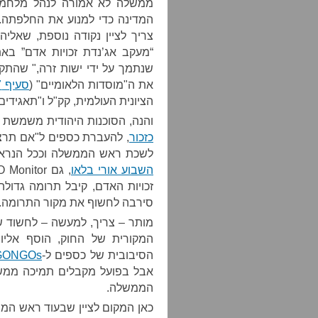
ממשלה לא אמורה לנהל מלחמה 
המדינה כדי למנוע את החלפתה. ז
צריך לציין נקודה נוספת, שאל
“מעקב אג’נדת זכויות אדם” בא
את ה"מוסדות הלאומיים" (
סעיף 7 לחוק
הציונית העולמית, קק"ל ו"תאגידי
והנה, הסוכנות היהודית משמשת מז
כזכור
, להעברת כספים ל"אם תרצ
לשכת ראש הממשלה וככל הנראה
השבוע אורי בלאו
סירבה לחשוף את מקור התרומה.
המקורית של החוק, הוסף אליו
הסיבובית של כספים ל-
GONGOs
אבל בפועל מקבלים תמיכה ממשל
הממשלה.
כאן המקום לציין שבעוד ראש הממ