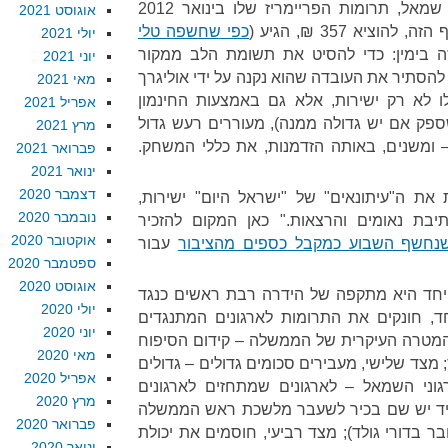
שנובחים על "מימון זר" לארגוני שמאל, תרומות הפריימריז שלו בינואר 2012
אוגוסט 2021
כפי שחשפה טלי
יולי 2021
ה בימין: כדי להסיט את תשומת הלב ממקור
יוני 2021
הסתיר את העובדה שהוא נקנה על ידי אוליגרך
מאי 2021
ו לא רק ישירות, אלא גם באמצעות החינמון
אפריל 2021
ספק אם יש גדולה ממנה), מעוררים רעש גדול
מרץ 2021
ומשנים, באותה הזדמנות, את כללי המשחק.
פברואר 2021
ינואר 2021
דצמבר 2020
את ה"עיתונאים" של "ישראל היום" ישירות,
נובמבר 2020
יבת נאומים והרצאות." כאן המקום להזכיר
אוקטובר 2020
נחשף השבוע כמקבל כספים מהציבור
עבור
ספטמבר 2020
אוגוסט 2020
יחד היא מתקפה של הידרה רבת ראשים כנגד
יולי 2020
, חונקים את התרומות לארגונים המתנגדים
יוני 2020
המטרה העיקרית של הממשלה – קידום הסיפוח
מאי 2020
מצד שלישי, מעבירים סכומים גדולים – גדולים
אפריל 2020
גוני השמאל – לארגונים שמתחזים לארגונים
מרץ 2020
מיד יש שם בכיר לשעבר מלשכת ראש הממשלה
פברואר 2020
ל NGO Monitor , מדובר בדורי גולד); מצד רביעי, חוסמים את יכולת
ינואר 2020