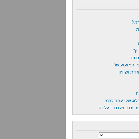
אל
"
ן"
רתית
 והמזעזע של
דת ושוויון
ה
לוג של נעמה כרמי
יים ובוא נדבר על זה