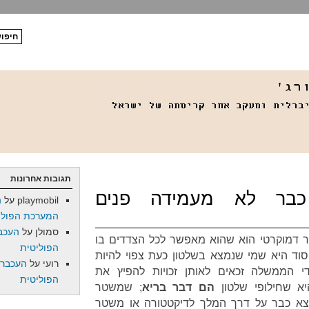
תגובות אחרונות
כבר לא מעמידה פנים
playmobil
על
ה
המערכת הפולי
סמולן
על
העכב
 דמוקרטי הוא שהוא מאפשר לכל הצדדים בו
הפוליטית
וד היא שמי שנמצא בשלטון כעת צפוי להיות
רועי
על
העכברו
 הממשלה זכאים לאותן זכויות להפיץ את
הפוליטית
יא שחילופי שלטון
הם דבר בריא
; שמשטר
א כבר על דרך המלך לדיקטטורה או משטר