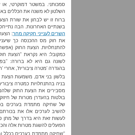
סמכותני. במשטר דמוקרטי, או 
השלטון לא משנה את הכללים באמ
ברוח זו יש לבחון את שורת הצ
בשנתיים האחרונות. הבה נתייחס
השרים לענייני חקיקה מחר
: הצעת 
להתנחלויות. הצעת החוק (אפשר
כמקובל: היא נקראת "הצעת חוק 
בהגדרה 'מטרה ציבורית', אחרי 'חינ
בלשון בני אדם, משמעות הצעת ה
בניה בהתנחלויות כמטרה ציבורית
מסבירים את הצעת החוק שלהם כך
בולטות בהעדרן מטרות של חיזוק ה
של שחיקה מתמדת בערכים בכלל,
להשיב לערכים אלו את בכורתם
לעשות זאת היא בדרך של מתן פט
הפועלים להשגת מטרות אלה והכר
"שחיקה מתמדת בערכים בכלל ובע