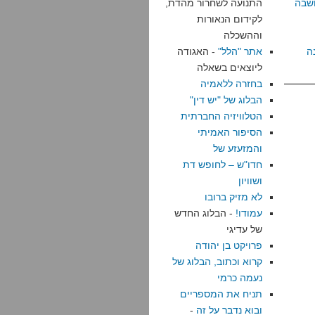
שבה
התנועה לשחרור מהדת,
לקידום הנאורות
וההשכלה
ה
אתר "הלל"
- האגודה
ליוצאים בשאלה
בחזרה ללאמיה
הבלוג של "יש דין"
הטלוויזיה החברתית
הסיפור האמיתי
והמזעזע של
חדו"ש – לחופש דת
ושוויון
לא מזיק ברובו
עמודו!
- הבלוג החדש
של עדיגי
פרויקט בן יהודה
קרוא וכתוב, הבלוג של
נעמה כרמי
תניח את המספריים
ובוא נדבר על זה
-