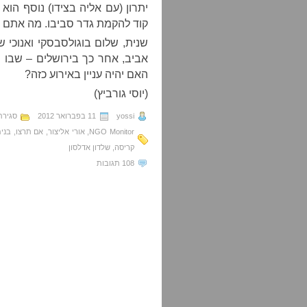
יתרון (עם אליה בצידו) נוסף הוא
קוד להקמת גדר סביבו. מה אתם ח
שנית, שלום בוגולסבסקי ואנוכי
אביב, אחר כך בירושלים – שבו 
האם יהיה עניין באירוע כזה?
(יוסי גורביץ)
yossi
11 בפברואר 2012
סגירת
NGO Monitor
,
אורי אליצור
,
אם תרצו
,
בנימ
קריסה
,
שלדון אדלסון
108 תגובות