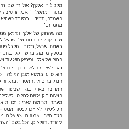
מקביל חי אלקין? אולי זה שבו חי 
בתוך הממשלה." אבל זו טיבה ש
השמדה, תמיד – במיוחד כשהיא ש
מתמדת."
מה שהחוק של אלקין ופיניאן מ
שינוי קריטי ביחסה של ישראל ל
בשטח ישראל, כזכור – תקבל פטור
בספק מרמה, בחשד גזל, בחסות 
החוק של אלקין ופיניאן הוא עוד 
ראוי לשים לב לשמו: כך מתנהלים
הוא סייען במלוא מובן המילה – 
הם קוברים את המטרות בתקווה ש
המדובר באותו בוגד שבעוד ש
הצעות חוק גלויות לחלוטין לשליל
מעתה, תרומות לארגוני זכויות
הפוליטית, לא יזכו לפטור ממס – 
הצד השני, ארגונים שפועלים 
ליהודה, דווקא כן. הכל בשם "השח