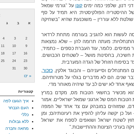
דני דנון, שלפני כמה ימים
קונן
על "גורמי שמאל
ל ההיסטריה הפולקיסטית: היא תמיד על סף
א
ולטת ללא עוררין – משוכנעת שהיא "בשחיקה
א
ב
ג
נסה לעשות הוא להגניב בעורמה מתחת לרדאר
4
3
2
התנחלויות: מעתה תרומה להן – שלא נמצאות
11
10
9
 ממיסים. כלומר, עוד העברת כספים – כתמיד,
18
17
16
חשיכה, בחסינות מושל – לשטחים הכבושים.
25
24
23
צעד בסיפוח הזוחל של הגדה המערבית.
31
30
 המתנחלים וסייעניהם – והבוגד אלקין,
כזכור
,
« ינו
כבר שנים. הם לא מדברים בגלוי על מטרותיהם.
אף אחד לא ישים לב עד שיהיה מאוחר מדי.
קטגוריות
הוא מכשיר בחשאי הטבות מס, מקדם במרץ
ת הטבות המס של ארגוני שמאל ישראליים. אמור
איך הגענו לפה
 אדם, שמזוהים במובהק עם צד אחד של המפה
העם הנבחר
ועל כן יקשה עליהן להפיץ את רעיונותיהם; ומן
כללי
מחוץ לשטח ישראל ושואפים לספח את ישראל
ללא גבולות
יקה בערכי הציונות וההתיישבות."
מחאה וחברה