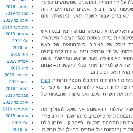
ו על ידי החרגת הארגונים שמשמשים כצינור
דצמבר 2019
פות; מצד רביעי, אנשים שמתחזים להיות
נובמבר 2019
י שעובדים עבור לשכת ראש הממשלה, והם
אוקטובר 2019
ספטמבר 2019
היא לשמר את נתניהו, מנהיג הימין, בכס ראש
אוגוסט 2019
יכולוגית בלתי פוסקת כנגד הציבור הישראלי.
יולי 2019
כת שולל של הציבור, כשהחטאים של ראש
יוני 2019
מן על ידי גורמים זרים ועוינים לדמוקרטיה
מאי 2019
לחטאי האופוזיציה בעוד שראש הממשלה עושה
אפריל 2019
ך שהוא שולט יותר ויותר בכלי התקשורת – אנחנו
מרץ 2019
מהירה אל הפוטיניזם.
פברואר 2019
ימים האחרונים התקבלו מספר תרומות
בקרן
ינואר 2019
י רוצה להודות בזאת לתורמים. עוד יש לציין כי
דצמבר 2018
ית את השרת שלנו, ואני מקווה שהבעיות של
נובמבר 2018
אוקטובר 2018
שתי שאלות. הראשונה: אני שוקל להחליף את
ספטמבר 2018
מבוססת על פייסבוק, כלומר שכדי להגיב צריך
אוגוסט 2018
ת הזו חסרונות בולטים –פייסבוק – ויתרון בולט
יולי 2018
טת (מנסיונם של אתרים בחו"ל) של טרולים.
יוני 2018