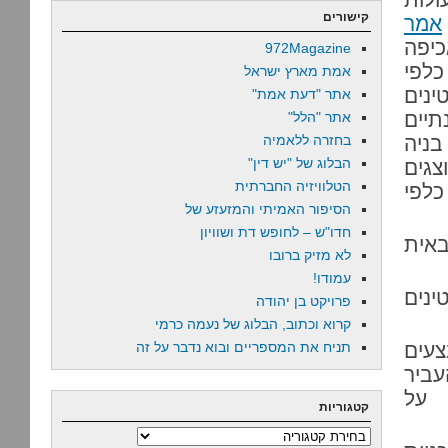
קישורים
אמר
יפה
972Magazine
לפי
אמת מארץ ישראל
נים
אתר "דעת אמת"
יים
אתר "הלל"
בניה
בחזרה ללאמיה
הבלוג של "יש דין"
צגים
הטלוויזיה החברתית
כלפי
הסיפור האמיתי והמזעזע של
חדו"ש – לחופש דת ושוויון
אית
לא מזיק ברובו
עמודו!
ינים
פרויקט בן יהודה
קרוא וכתוב, הבלוג של נעמה כרמי
צעים
תניח את המספריים ובוא נדבר על זה
ביר
 על
קטגוריות
קטגוריות