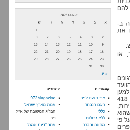
ניות
 להם
אוגוסט 2026
ה ב-
א
ב
ג
ד
ה
ו
ש
ם את
1
8
7
6
5
4
3
2
:
15
14
13
12
11
10
9
22
21
20
19
18
17
16
, או
29
28
27
26
25
24
23
31
30
« ינו
גונים
וועד
קטגוריות
קישורים
למען
זכויות אדם לבג”ץ, בדרישה לבטל את צו המפקד הצבאי 418
איך הגענו לפה
972Magazine
העם הנבחר
אמת מארץ ישראל
-
ות,
כללי
הבלוג המשובח של אייל
וא שהוא
ללא גבולות
ניב
ל פי
מחאה וחברה
אתר "דעת אמת"
-
פרים