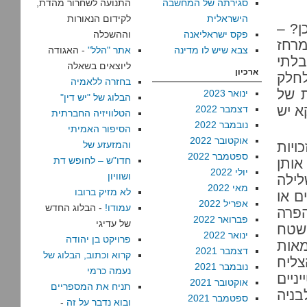
סגירתה של המחשבה
התנועה לשחרור מהדת,
הישראלית
לקידום הנאורות
 מה שצו 418 עשה – כבר בשנת 1971, כן? –
פקס ישראליאנה
וההשכלה
מרחז
צבא שיש לו מדינה
אתר "הלל"
- האגודה
לבניה בלתי
ליוצאים בשאלה
ארכיון
לחלק
בחזרה ללאמיה
ת של
ינואר 2023
הבלוג של "יש דין"
א יש
דצמבר 2022
הטלוויזיה החברתית
נובמבר 2022
הסיפור האמיתי
אוקטובר 2022
ויות
והמזעזע של
ספטמבר 2022
חדו"ש – לחופש דת
 418, והעניקו אותן
יולי 2022
ושוויון
לילה
מאי 2022
לא מזיק ברובו
ם או
אפריל 2022
עמודו!
- הבלוג החדש
הפרה
פברואר 2022
של עדיגי
 לניהול שטח
ינואר 2022
פרויקט בן יהודה
אות
דצמבר 2021
קרוא וכתוב, הבלוג של
אזרחי הצליח
נובמבר 2021
נעמה כרמי
לסטייניים
אוקטובר 2021
תניח את המספריים
בניה
ספטמבר 2021
ובוא נדבר על זה
-