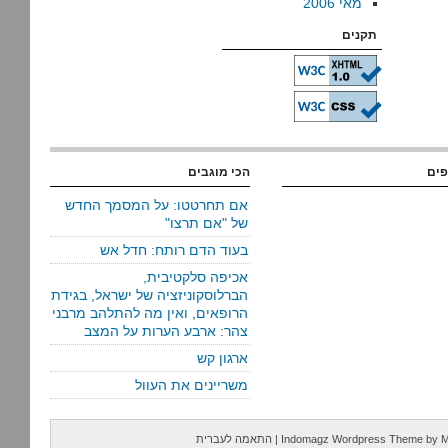
מאי 2006
תקנים
פים
הכי מוגבים
אם תחרטטו: על המסמך החדש
של "אם תרצו"
בעוד הדם רותח: חדל אש
אכיפה סלקטיבית,
הברלוסקוניזציה של ישראל, בגידת
הרופאים, ואין מה להתלהב מרבני
צהר: ארבע הערות על המצב
ארגון קש
משריינים את העוול
M
by
Indomagz Wordpress Theme
|
התאמה לעברית