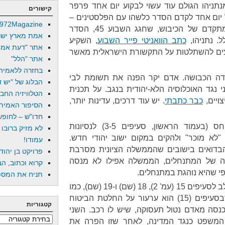
תניהו הגולם עוד עשוי לבקוע יום אחד פרפר
קישורים
ל יום אחד לקדם הסדר כלשהו עם הפלסטינים –
972Magazine
בהנחה האופטימית שבמצבו המתקדם של הכיבוש, שחגג השבוע 45, הסדר
אמת מארץ ישר
. נתניהו,
כתב הוואניטי פייר השבוע
, השקיע
אתר "דעת אמת
צים להשתלטות על התקשורת הישראלית מאשר
אתר "הלל"
בחזרה ללאמיה
ה הכבושה. אדם יקר הפנה את תשומת לבי
הבלוג של "יש די
נגד האוכלוסיה הלא-יהודית בנגב. על תכנית
הטלוויזיה החב
צויים,
כבר כתבתי
. יש עוד דרכים, עדינות יותר,
הסיפור האמיתי
חדו"ש – לחופש 
של עדאלה מתייחס (בעמוד הראשון, סעיפים 3-5) לנסיונות
לא מזיק ברובו
"לא מוכר" ולהקים במקום ישוב יהודי חדש.
עמודו!
דואים בישובים שהממשלה הציונית מסרבת
פרויקט בן יהוד
ה של המתנחלים, הממשלה אפילו לא מנסה
קרוא וכתוב, הב
י שהיא נוהגת במתנחלים.
תניח את המספר
אבל, כאמור, לא זה הנושא. שימו לב לסעיפים 15 (עמ' 2), 18 (שם) ו-19 (שם), כמו
גם לסעיף 4 בעמ' 5. הראשון שבסעיפים (15) הוא ערעור על החלטת הביטוח
קטגוריות
סה מאדם נטול תעסוקה, שיש לו רכב. השני
קטגוריות
ית המשפט כנגד המדינה, לאחר שזו הפרה את