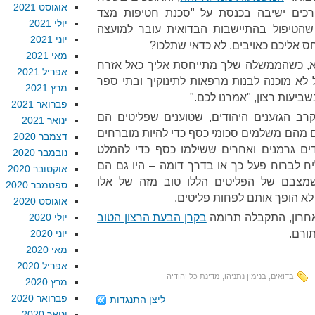
אוגוסט 2021
רכים ישיבה בכנסת על "סכנת חטיפות מצד
יולי 2021
שהטיפול בהתיישבות הבדואית עובר למועצה
יוני 2021
חס אליכם כאויבים. לא כדאי שתלכו?
מאי 2021
וא, כשהממשלה שלך מתייחסת אליך כאל אזרח
אפריל 2021
 לא מוכנה לבנות מרפאות לתינוקיך ובתי ספר
מרץ 2021
ביעות רצון, "אמרנו לכם."
פברואר 2021
ב הגזענים היהודים, שטוענים שפליטים הם
ינואר 2021
ם מהם משלמים סכומי כסף כדי להיות מוברחים
דצמבר 2020
הודים גרמנים ואחרים ששילמו כסף כדי להמלט
נובמבר 2020
יח לברוח פעל כך או בדרך דומה – היו גם הם
אוקטובר 2020
שמצבם של הפליטים הללו טוב מזה של אלו
ספטמבר 2020
 לא הופך אותם לפחות פליטים.
אוגוסט 2020
חרון, התקבלה תרומה
בקרן הבעת הרצון הטוב
יולי 2020
תורם.
יוני 2020
מאי 2020
אפריל 2020
בדואים
,
בנימין נתניהו
,
מדינת כל יהודיה
מרץ 2020
פברואר 2020
ליצן התנגדות
ינואר 2020