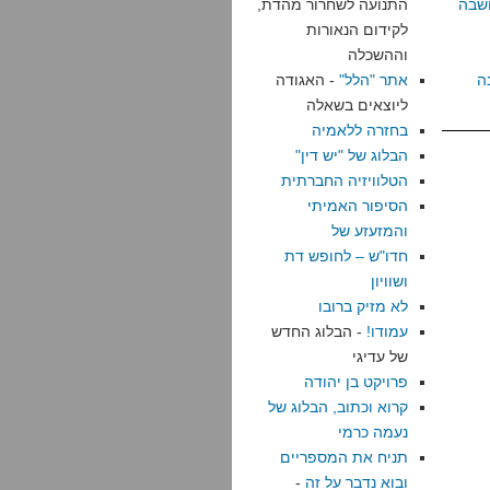
שבה
התנועה לשחרור מהדת,
לקידום הנאורות
וההשכלה
ה
אתר "הלל"
- האגודה
ליוצאים בשאלה
בחזרה ללאמיה
הבלוג של "יש דין"
הטלוויזיה החברתית
הסיפור האמיתי
והמזעזע של
חדו"ש – לחופש דת
ושוויון
לא מזיק ברובו
עמודו!
- הבלוג החדש
של עדיגי
פרויקט בן יהודה
קרוא וכתוב, הבלוג של
נעמה כרמי
תניח את המספריים
ובוא נדבר על זה
-