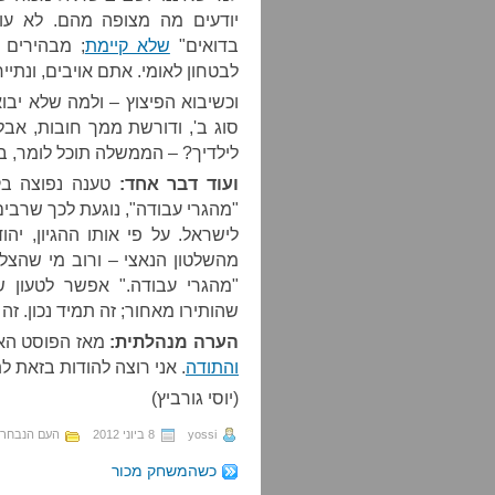
יודעים מה מצופה מהם. לא עו
בדואים"
שלא קיימת
; מבהירים 
לבטחון לאומי. אתם אויבים, ונתיי
וכשיבוא הפיצוץ – ולמה שלא יב
סוג ב', ודורשת ממך חובות, אבל
לילדיך? – הממשלה תוכל לומר, בש
ועוד דבר אחד:
טענה נפוצה בקר
"מהגרי עבודה", נוגעת לכך שרבי
לישראל. על פי אותו ההגיון, י
מהשלטון הנאצי – ורוב מי שהצל
"מהגרי עבודה." אפשר לטעון 
שהותירו מאחור; זה תמיד נכון. זה
הערה מנהלתית:
מאז הפוסט הא
והתודה
. אני רוצה להודות בזאת ל
(יוסי גורביץ)
yossi
8 ביוני 2012
העם הנבחר
כשהמשחק מכור