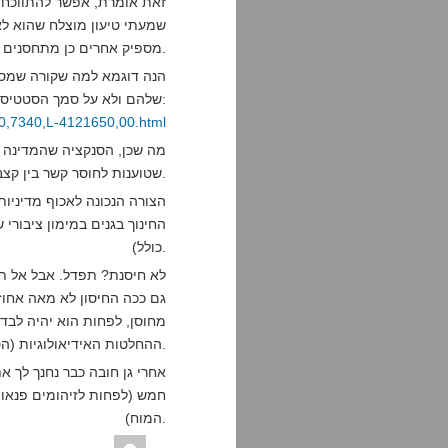
זאת אומרת, אפשר להתווכח 
שמעתי טיעון מוצלח שהוא לא
מספיק אחרים כן מתחסנים והסיכון ממילא נמוך.
הנה דוגמא למה שקורה שמספ
שלהם ולא על סמך הסטטיסטיקה והידע המדעי:
es/0,7340,L-4121650,00.html
מה שכן, הסנקציה שהמדינה ה
שטוענות לחוסר קשר בין קצבאות הילדים והחיסונים.
הצורה הנכונה לאכוף מדיניו
החינוך בגנים במימון ציבורי ש
כולל).
לא חיסנת? תפדל. אבל אל תח
גם ככה החיסון לא מאה אחוז
מחוסן, לפחות הוא יהיה לבד 
ההחלטות האידיאולוגיות (הטפשיות) שלך.
אחרי גן חובה כבר נחנך לך א
חמש (לפחות לזיהומים פנאומ
המוח).