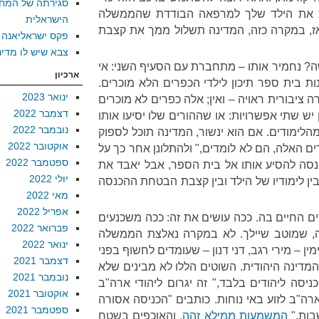
סגירתה של המח
 את הילד שלך למרפאה הבודדת שהממשלה
הישראלית
אז, במקרה כזה, המדינה תשלול ממך את קצבת
פקס ישראליאנה
צבא שיש לו מדינ
ה? נחמיר אותו – מתחברת עם הסעיף השני: אי
ארכיון
ת בית ספר תיכון לילדי הכפרים הלא מוכרים.
ינואר 2023
ה ציבורית ראויה – ואין; אלה כפרים לא מוכרים
דצמבר 2022
ן יש שתי אפשרויות: או שההורים שלו יסיעו אותו
נובמבר 2022
הלימודים. אם הוא ינשור, המדינה תוכל לספוק
אוקטובר 2022
ם האלה, הם לא לומדים," ולהתלונן אחר כך על
ספטמבר 2022
נסה להסיע אותו אל בית הספר, אבל יאבד את
יולי 2022
ין לימודיו של הילד ובין קצבת הבטחת ההכנסה
מאי 2022
אפריל 2022
ים החיים בה. ככה עושים את זה: ככה משכנעים
פברואר 2022
ה, שמוטב שיילך. לא במקרה נאלצת הממשלה
ינואר 2022
 – מירי רגב, דני דנון – שעומדים לחשוף בפני
דצמבר 2021
המדינה היהודית. השוטים הללו לא מבינים שלא
נובמבר 2021
ניסה ליהודים בלבד," זה יגרום ליהודי ארה"ב
אוקטובר 2021
רה"ב לזוע באי נוחות. כותבים "הכניסה אסורה
ספטמבר 2021
בות."
המשמעות ממילא זהה
, והאוכפים בשטח