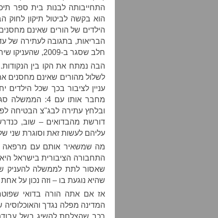
הבריאות, בתגובה לעתירה של ע
חלב שסגר ב-2009, שהעניקו שירות לאוכלוסיית הכפרים הבלתי מוכרים.
לשלול מהורים שאינם מחסנים את 
עניין לציבור בכך שכל הילדים י
מחבר אותו עם 4:
ובלחץ עתירה לבג"צ הבטיחה לפ
דורשת מהבדואים – שוב, כנדרש
עליהם לעשות זאת וסוגרת שני ש
מה שמשאיר אותם עם מרפאה אח
התחבורה הציבורית בישראל היא ב
שאסור לתת לממשלה להעניק שי
שהיא נוגעת בו – וזה נכון על אח
אז אם אתה הורה בדואי שפוטר
המדינה מפלה נגדך והאוכלוסיה שב
רכב שהצלחת להשיג בשל עבודה