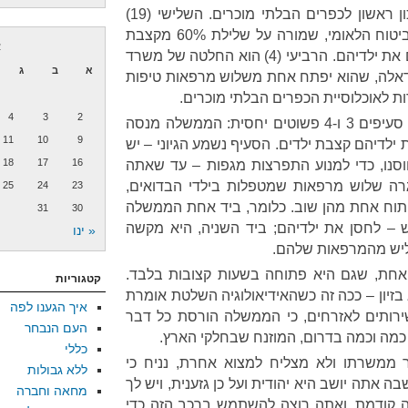
התחייבותה לבנות בית ספר תיכון ראשון לכפרים הבלתי מוכרים. השלישי (19)
הוא בקשה לביטול תיקון לחוק הביטוח הלאומי, שמורה על שלילת 60% מקצבת
א
הילדים של הורים שאינם מחסנים את ילדיהם. הרביעי (4) הוא החלטה של משרד
א
ב
ג
דאלה, שהוא יפתח אחת משלוש מרפאות טיפות
4
3
2
הבה נמתח את הקו בין הנקודות. סעיפים 3 ו-4 פשוטים יחסית: הממשלה מנסה
11
10
9
ילדיהם קצבת ילדים. הסעיף נשמע הגיוני – יש
18
17
16
חוסנו, כדי למנוע התפרצות מגפות – עד שאתה
 הממשלה סגרה שלוש מרפאות שמטפלות בילדי הבדואים,
25
24
23
תוח אחת מהן שוב. כלומר, ביד אחת הממשלה
31
30
 – לחסן את ילדיהם; ביד השניה, היא מקשה
« ינו
ליש מהמרפאות שלהם.
ת, שגם היא פתוחה בשעות קצובות בלבד.
קטגוריות
זיון – ככה זה כשהאידיאולוגיה השלטת אומרת
איך הגענו לפה
רותים לאזרחים, כי הממשלה הורסת כל דבר
העם הנבחר
ת כמה וכמה בדרום, המוזנח שבחלקי הארץ.
כללי
 ממשרתו ולא מצליח למצוא אחרת, נניח כי
ללא גבולות
ה אתה יושב היא יהודית ועל כן גזענית, ויש לך
מחאה וחברה
 קודמת, ואתה רוצה להשתמש ברכב הזה כדי