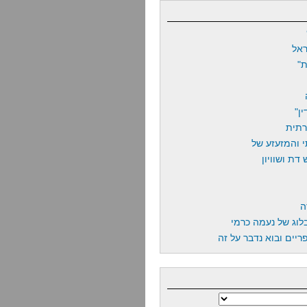
אל
"
ן"
רתית
 והמזעזע של
דת ושוויון
ה
לוג של נעמה כרמי
יים ובוא נדבר על זה