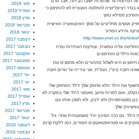
על הנחיצות עד שהפרות ישובו הביתה, אבל טרם
מאי 2018
 בגדר רציונליזציה להחלטה האנוכית לא להתחסן כי
אפריל 2018
מרץ 2018
יק אנשים מחליטים על סמך האינטואציה האישית
פברואר 2018
ינואר 2018
http://www.ynet.co.il/articl
דצמבר 2017
נובמבר 2017
חליטה עליה טפשית, וצודקות העתירות נגדה
אוקטובר 2017
ספטמבר 2017
ת חיסונים היא לשלול מההורים הלא מחסנים את
אוגוסט 2017
אינו חובה (ויצ"ו, נעמ"ת, וגני עירייה עד טרום חובה
יולי 2017
יוני 2017
שוף את הילד הלא מחוסן שלך לילד המחוסן שלי.
מאי 2017
 נקלט, ואם למרות מיטב מאמצי הילד שלי במקרה לא
אפריל 2017
בגן (סטטיסטית) ולא ידבק, ולא תסכן אותו עם
מרץ 2017
פברואר 2017
ת הילד. גם ככה הסיכון יורד משמעותית אחרי גיל
ינואר 2017
וקיקים או סטראפטאקוקים חמורים, כמו דלקת קרום
דצמבר 2016
נובמבר 2016