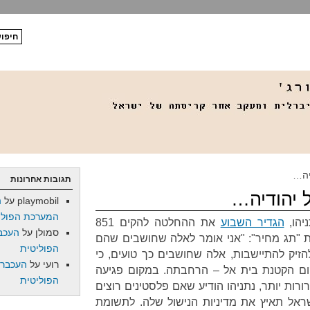
יה…
תגובות אחרונות
ל יהודיה…
playmobil
על
ה
המערכת הפולי
יהו,
הגדיר השבוע
את ההחלטה להקים 851
סמולן
על
העכב
ת "תג מחיר": "אני אומר לאלה שחושבים שהם
הפוליטית
יק להתיישבות, אלה שחושבים כך טועים, כי
רועי
על
העכברו
ום הקטנת בית אל – הרחבתה. במקום פגיעה
הפוליטית
ורות יותר, נתניהו הודיע שאם פלסטינים רוצים
ישראל תאיץ את מדיניות הנישול שלה. לתשומת