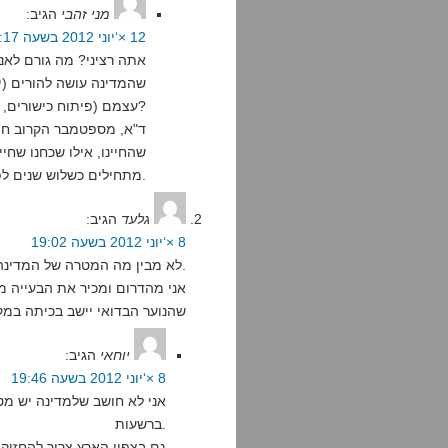
מני זהבי
הגיב:
12 ×‘יוני 2012 בשעה 16:17
שהמדינה עושה להורים (יענ
עצמם (פיתוח כישורים, היכרות עם העולם שמחוץ לבית, חיברות, וכל זה)?
שהחיינו, אילו שכחנו שחיי
מתחילים כשלוש שנים לפני זה.
גלעד
הגיב:
8 ×‘יוני 2012 בשעה 19:02
לא מבין מה המטרה של המדינה בלגדל אוכלוסייה בורה ולא מועילה.
אני מהדרום ומכיר את הבעייה מק
שהנוער הבדואי יישב בכיתה במק
יוחאי
הגיב:
8 ×‘יוני 2012 בשעה 19:46
אני לא חושב שלמדינה יש מט
ברשעות.
גם בצפון הארץ צריך להחזיק