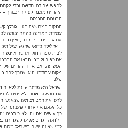
לחפש עבודה חדשה וכדי לקחת
היהודית מוכנה לפתוח עבורך – 
הבטחת ההכנסה.
התקנה המרושעת הזו – גורלך קש
עמידת המדינה בהתחייבותה לבנו
אם אין בית ספר קרוב, ואין תחבור
– אז לילד בדואי שהגיע לגיל תיכו
לבית ספר רחוק, או שהוא ינשור מ
את כפיה ולומר "תראו את הברברי
הפשיעה. ואם אחד ההורים שלו י
מקום עבודתו, הוא יצטרך לבחור ב
שלו.
ישראל היא מדינה עוינת ללא יהוד
את המיעוט שטוב לא יהיה לו פ
לרסן את המטומטמים שבאנשי הימין
כל העולם את ערוות גזענותה של 
כך עושים את זה: לא כותבים "הכ
חלחלה ויגרום אפילו לשגרירנו בא
למי שאיננו יושב בישראל מכוח ש