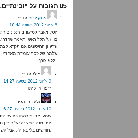
85 תגובות על ”ובינתיים, במדינה כל יהודיה…“
איתן לרנר
הגיב:
8 ×‘יוני 2012 בשעה 18:44
יוסי, מעבר לטיעונים הנכונים 
בו. אל תקל ראש ותאמר שהדרישה 
שרעיון החיסונים אם תקרא קצת י
שלמה של כסף עומדת מאחוריו ותל
ללא צורך .
אילן
הגיב:
9 ×‘יוני 2012 בשעה 14:27
ריפוי או פיתוי
גלעד ב.
הגיב:
10 ×‘יוני 2012 בשעה 6:27
שמע, אפשר להתווכח על התזמ
יומו מנה ראשונה של חיסון נ
חודשים בלי בעיה), אבל קשה להתווכח על הנחיצות.