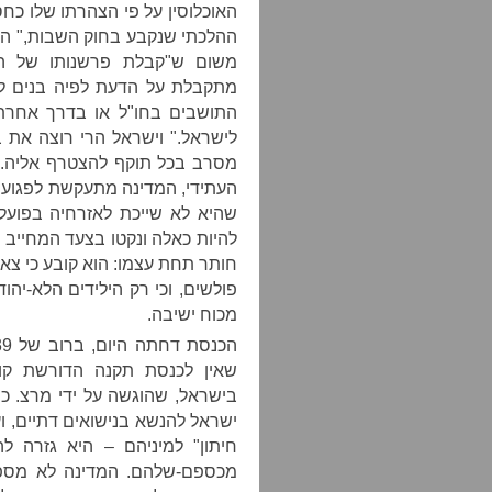
האוכלוסין על פי הצהרתו שלו כחס
ההלכתי שנקבע בחוק השבות," הצ
משום ש"קבלת פרשנותו של ה
מתקבלת על הדעת לפיה בנים לא
התושבים בחו"ל או בדרך אחרת
לישראל." וישראל הרי רוצה את 
מסרב בכל תוקף להצטרף אליה. כ
העתידי, המדינה מתעקשת לפגוע 
שהיא לא שייכת לאזרחיה בפועל
להיות כאלה ונקטו בצעד המחייב 
חותר תחת עצמו: הוא קובע כי צא
פולשים, וכי רק הילידים הלא-יהו
מכוח ישיבה.
שאין לכנסת תקנה הדורשת קוו
בישראל, שהוגשה על ידי מרצ. כ
ישראל להנשא בנישואים דתיים, וע
חיתון" למיניהם – היא גזרה ל
מכספם-שלהם. המדינה לא מספק