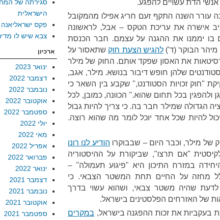
 אנשי הדת עשויים להפגע.
סגירתה של המח
הישראלית
בה עורר השנה התקף זעם חריג אפילו מהמקובל
פקס ישראליאנה
ביב אישרה את עריכת הטקס – אבל, לראשונה
צבא שיש לו מדינ
בו יממנו את ההגנה על עצמם. חבר הכנסת
יהר הבוקר (ד')
להגיש הצעת חוק
שתאסור על
ארכיון
ברסיטאות את האסון שפקד אותם. החוק של מילר
ינואר 2023
ודנטים שלהן חופש דיבור בנושא. מילר, אגב,
דצמבר 2022
ת "חוק זכויות הסטודנט," שקבע בין השאר כי
נובמבר 2022
ולהפגין בכל תחום שהוא." הכוונה, כמובן, לכל
אוקטובר 2022
ה הגדולה שמילר חבר בה. כי צריך להיות גבול
ספטמבר 2022
ול להיות שכל אחד יוכל לומר מה שהוא רוצה.
יולי 2022
מאי 2022
 של מילר, וכבר היום – שבבוקרו
הודיע לנו רונן
אפריל 2022
קיסטית "אם תרצו", שביקורת על ההיסטוריה
פברואר 2022
חידה במזרח התיכון היא "פיגוע תעמולה" –
ינואר 2022
ל מחזה על החיים תחת המשטר הצבאי. כי
דצמבר 2021
 לדעת שהיה משטר צבאי, ושהוא עשוי בדרך
נובמבר 2021
ת של האזרחים הפלסטינים בישראל.
אוקטובר 2021
בעקביות את זכות ההפגנה בישראל,
במקרים
ספטמבר 2021