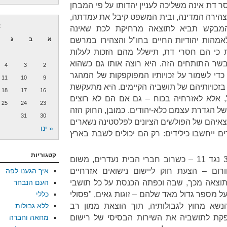
ר דת אינה משליכה לעניין יהדותו על פי המבחן
הירה המדינה, ובית המשפט קיבל את עמדתה,
א
מבקש תביא לתוצאה מרחיקת לכת שאינה
מהות יהודיות החיים בחו"ל והצהירו במרשם
א
ב
ג
 כי הם חסרי דת, תישלל מהם הזכות לעלות
בשר התותחים הזה. היא רוצה אותו גם כשהוא
4
3
2
די לשמור על זכויותיו המפוקפקות של המהגר
11
10
9
בזכויותיהם של תושביה הקיימים. היא מתעקשת
18
17
16
, אלא לאזרחיה בכוח – גם אם הם לא רוצים
25
24
23
של הגדרת עצמם כלא-יהודים. כמובן, החוק הזה
31
30
צאיהם של הפולשים הציונים לפלסטינה נשארים
« ינו
דים ייחשבו כילידים: רק הם יכולים לשבת בארץ
קטגוריות
הכנסת דחתה היום, ברוב של 39 נגד 11 – כשרוב חברי הבית נעדרים, משום
רום – הצעת חוק ליישום נישואים אזרחיים
איך הגענו לפה
תוצאה מכך, שבה וכפתה הכנסת על כל תושבי
העם הנבחר
ל מספר גדול מאד שלהם – זוגות גאים, "פסולי
כללי
הנשא מחוץ לגבולותיה, תוך הוצאת ממון רב
ללא גבולות
ת לתושביה את השירות הבסיסי של רישום
מחאה וחברה