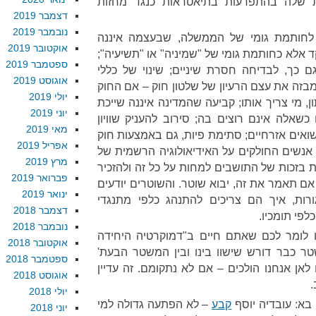
ת שלה בהתפרעות בתיאטראות כנגד מחזות
דצמבר 2019
נובמבר 2019
לחותמת גומי של הממשלה, שבעצמה איננה
אוקטובר 2019
אלא כחותמת גומי של "שמיניה" או "תשיעיה";
ספטמבר 2019
ם כך, לבדיחה חסרת שיניים; שינוי של כללי
אוגוסט 2019
בזה את עצם הרעיון של שלטון חוק – אם החוק
יולי 2019
, מי צריך אותו; קביעה שהמדינה איננה שייכת
יוני 2019
כשאלה אינם רוצים בה; סירוב להעניק שוויון
מאי 2019
שואים אזרחיים; סתימת פיות, גם באמצעות חוק
אפריל 2019
 אנשים החולקים על האידיאולוגיה הרשמית של
מרץ 2019
בזכות של התושבים למחות על כל זה ולהזכיר
פברואר 2019
ם תאמר את זה, יבוא שוטר. והשוטרים יודעים
ינואר 2019
רות, איך הם צריכים להתנהג כלפי מתנגדי
דצמבר 2018
פי תומכיו.
נובמבר 2018
 לומר לכם שאתם חיים ב"דמוקרטיה היחידה
אוקטובר 2018
ר כבר דורש שישוו בינו ובין המשטר הבעת'
ספטמבר 2018
לאן אנחנו הולכים – אם לא נתקומם. זה עדיין
אוגוסט 2018
.
יולי 2018
 בא: עובדיה יוסף
קבע
– לא הפתעה גדולה למי
יוני 2018