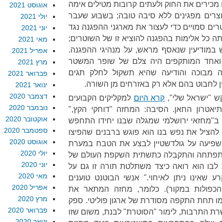
 מכירים את החוק ולעתים קרובות מטילים אימה
אוגוסט 2021
צרים מפגינים ללא סיבה טובה; בשבוע שעבר
יולי 2021
ים סמויים כדי לעצור את מארגני ההפגנה נגד
יוני 2021
ה כל אלימות בהפגנה להוציא זו של השוטרים;
מאי 2021
 במודיעין שנאסף מראש, על מנהיגי ההפגנה.
אפריל 2021
 ואחד המותקפים היה צלם של שופר המשטר
מרץ 2021
 מבוכה והודיעה שהיא תשקול לחלק תגים
פברואר 2021
ין לחבוט בהם אלא רק באזרחים מן השורה.
ינואר 2021
דצמבר 2020
ש "ישראל שלי",
קרא היום
למקליקים הקבועים
נובמבר 2020
אטרון החאן. הסיבה: המחזה "דוחקי הקץ,"
אוקטובר 2020
ב"מחזאי ירושלמי שמגלה שבנו יחידו התחפש
ספטמבר 2020
 להציל את נפש בנו הוא פוגש ברבנים שהפיצו
אוגוסט 2020
שפיעה על גולדשטיין לבצע את הטבח במערת
יולי 2020
התפתחה והתקבלה כתשתית השקפת העולם של
יוני 2020
ת לבו הוא רואה כיצד משתלטת תורה זו גם על
מאי 2020
רע שאינו ניתן לאיחוי." אנשי הבוטנט טוענים
אפריל 2020
כפולות במקור). כלומר, מחזה המתאר את
מרץ 2020
ו תחת התקפה מסודרת של ארגון פוליטי. ספק
פברואר 2020
רת התרבות, לימור "הסוטרת" לבנת, משום שזו
ינואר 2020