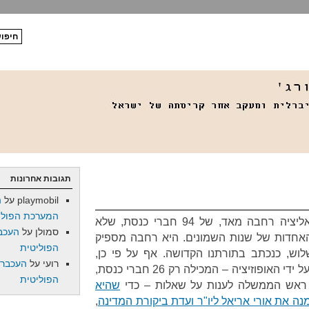
תגובות אחרונות
playmobil
על
ה
המערכת הפולי
בכנסת ישראל שורצת עכשיו קואליציה רחבה מאד, של 94 חברי כנסת, שלא
סמולן
על
העכב
אחדות של שנות השמונים. היא רחבה מספיק
הפוליטית
וש, כנכתב בתורתנו הקדושה. אף על פי כן,
רועי
על
העכברו
הקואליציה חשה מאוימת מספיק על ידי האופוזיציה – המכילה רק 26 חברי כנסת,
הפוליטית
 ראש הממשלה לענות על שאלות – כדי
שהיא
ה את אורי אריאל ליו"ר ועדת ביקורת המדינה
,