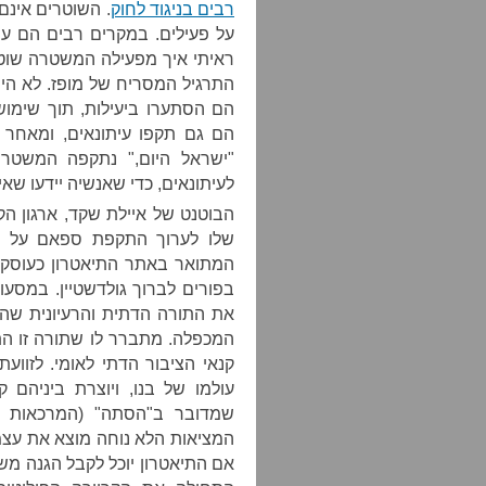
רבים בניגוד לחוק
. השוטרים אינם
על פעילים. במקרים רבים הם עו
ראיתי איך מפעילה המשטרה שוטר
התרגיל המסריח של מופז. לא הית
הם הסתערו ביעילות, תוך שימוש
הם גם תקפו עיתונאים, ומאחר
"ישראל היום," נתקפה המשטרה
לעיתונאים, כדי שאנשיה יידעו שא
הבוטנט של איילת שקד, ארגון הק
שלו לערוך התקפת ספאם על תי
המתואר באתר התיאטרון כעוסק 
בפורים לברוך גולדשטיין. במסעו
את התורה הדתית והרעיונית שה
המכפלה. מתברר לו שתורה זו 
קנאי הציבור הדתי לאומי. לזווע
עולמו של בנו, ויוצרת ביניהם ק
שמדובר ב"הסתה" (המרכאות ה
המציאות הלא נוחה מוצא את עצמ
אם התיאטרון יוכל לקבל הגנה מש