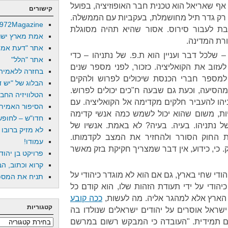
אף שאריאל הוא טכנית חבר האופוזיציה, בפועל
קישורים
 רק גדר תיל מחושמלת, בעקביות עם הממשלה.
972Magazine
יבת לעבור סירוס. אסור שהיא תהיה מסוגלת
אמת מארץ ישר
רת המדינה.
אתר "דעת אמת
 שלכל דבר ועניין הוא ת.פ. של נתניהו – כדי
אתר "הלל"
עזוב את הקואליציה. כזכור, לפני מספר שנים
בחזרה ללאמיה
למספר חברי הכנסת שיכולים לפרוש ולהקים
הבלוג של "יש די
עה, שבעבר עמד על שליש+1 מהסיעה, וכעת גם שבעה ח"כים יכולים לפרוש.
הטלוויזיה החב
ניהו להעביר חלקים מקדימה אל הקואליציה. עם
הסיפור האמיתי
ות, משום שהוא יכול לשמש כמה אנשי קדימה
חדו"ש – לחופש 
ל נתניהו. בעיה. בעיה? לא באמת. אנשיו של
לא מזיק ברובו
החוק הסורר ולהחזיר את המצב לקדמותו.
עמודו!
. כי, כידוע, אין דבר שמצריך חקיקת בזק מאשר
פרויקט בן יהוד
קרוא וכתוב, הב
די שחי בארץ, גם אם הוא לא מוגדר כיהודי על
תניח את המספר
יהודי על ידי תעודת הזהות שלו, הוא קודם כל
יד הארץ אלא למהגר אליה. מה לעשות,
ככה קובע
קטגוריות
 ישראל אוסרים על יהודים ישראלים שנולדו בה
ים תמידית. "העובדה כי המבקש רשום במרשם
קטגוריות