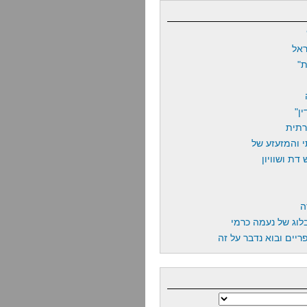
אל
"
ן"
רתית
 והמזעזע של
דת ושוויון
ה
לוג של נעמה כרמי
יים ובוא נדבר על זה