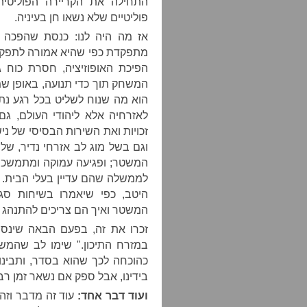
התחילה את הקריירה הפוליטי
פוליטיים שלא נשאו חן בעיניה.
אז מה היה לנו: כנסת שהפכה 
מתפקדת כפי שהיא אמורה לתפקד 
הפיכת האופוזיציה, חסרת כוח ג
המשחק תוך כדי תנועה, באופן שמ
הוא מה שנוח לשליט בכל רגע נתון
לאזרחיה אלא ליהודי העולם, גם 
זכויות ואת השירות הבסיסי של ני
וגם בשל מוג לב אזרחי נדיר, של
המשטר; ופגיעה עמוקה ומתמשכת 
לממשלה שהם עדיין בעלי הבית. א
היטב, כפי שיאמרו בשיחות סגו
המשטר ואיך הם צריכים להתנהג כל
זכרו את זה, בפעם הבאה שינסו
במזרח התיכון." שימו לב שהמשט
כהוכחה לכך שהוא בסדר, ותבינו 
בידינו, אבל ספק אם נשאר זמן רב
ועוד דבר אחד:
עוד זה מדבר וזה