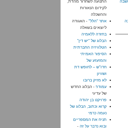
שבה
התנועה לשחרור מהדת,
לקידום הנאורות
וההשכלה
ה
אתר "הלל"
- האגודה
ליוצאים בשאלה
בחזרה ללאמיה
הבלוג של "יש דין"
הטלוויזיה החברתית
הסיפור האמיתי
והמזעזע של
חדו"ש – לחופש דת
ושוויון
לא מזיק ברובו
עמודו!
- הבלוג החדש
של עדיגי
פרויקט בן יהודה
קרוא וכתוב, הבלוג של
נעמה כרמי
תניח את המספריים
ובוא נדבר על זה
-