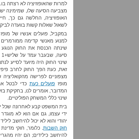
למרות שהאופוזיציה לא רצתה בו. 
מצביעה הסיעה שלו, שמימינה יש
האופוזיציה, החלשה גם כך, חי
לשאול שאלות קשות בוועדה לביקו
במקביל, פועלים אנשיו של מופז –
למנוע מאנשי קדימה ממורמרים ל
שינתה הכנסת את החוק הנוגע 
סי
שינוי החוק היה מיועד לסייע לנת
זאת, כעת הפך החוק לחרב פיפי
מצפוניים לפרישה מהקואליציה ש
מופז
פועלים כעת
כדי לבטל את 
המדובר, אומרים לנו, בחקיקת בזק
שינוי כללי המשחק הפוליטיים.
בית המשפט קבע לאחרונה שכל יהו
ידי עצמו, גם אם הוא לא מוגדר כ
יהודי והוא לא יכול להיחשב ליל
חוק השבות
. כלומר, חוקי מדינת
להיחשב כילידים; הם יהיו מהגר