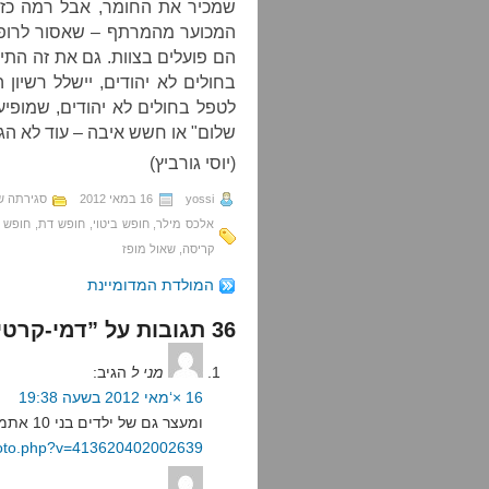
שמכיר את החומר, אבל רמה כזו
המכוער מהמרתף – שאסור לרופא
הם פועלים בצוות. גם את זה הת
בחולים לא יהודים, יישלל רשיו
לטפל בחולים לא יהודים, שמופי
שלום" או חשש איבה – עוד לא הגע
(יוסי גורביץ)
yossi
16 במאי 2012
סגירתה ש
אלכס מילר
,
חופש ביטוי
,
חופש דת
,
חופש 
קריסה
,
שאול מופז
המולדת המדומיינת
36 תגובות על ”דמי-קרטיה“
מני ל
הגיב:
16 ×‘מאי 2012 בשעה 19:38
ומעצר גם של ילדים בני 10 אתמול בעיסאוויה
hoto.php?v=413620402002639