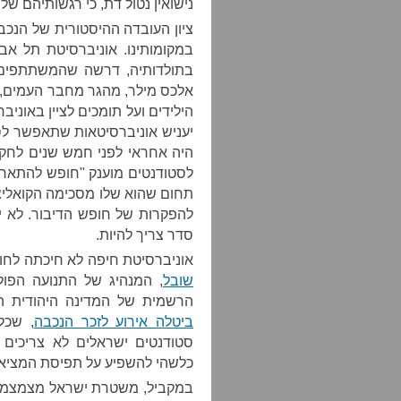
נישואין נטול דת, כי רגשותיהם של
ציון העובדה ההיסטורית של הנכ
במקומותינו. אוניברסיטת תל א
בתולדותיה, דרשה שהמשתתפים 
אלכס מילר, מהגר מחבר העמים, מ
הילידים ועל תומכים לציין באוני
יעניש אוניברסיטאות שתאפשר לסט
היה אחראי לפני חמש שנים לחקיק
לסטודנטים מוענק "חופש להתארגן 
תחום שהוא שלו מסכימה הקואליצי
להפקרות של חופש הדיבור. לא יכ
סדר צריך להיות.
אוניברסיטת חיפה לא חיכתה לחוק
שובל
, המנהיג של התנועה הפול
הרשמית של המדינה היהודית הי
ביטלה אירוע לזכר הנכבה
, שכל
סטודנטים ישראלים לא צריכים
כלשהי להשפיע על תפיסת המציאו
במקביל, משטרת ישראל מצמצמת 