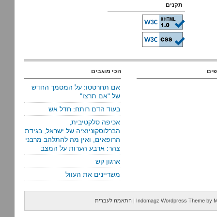
תקנים
פים
הכי מוגבים
אם תחרטטו: על המסמך החדש
של "אם תרצו"
בעוד הדם רותח: חדל אש
אכיפה סלקטיבית,
הברלוסקוניזציה של ישראל, בגידת
הרופאים, ואין מה להתלהב מרבני
צהר: ארבע הערות על המצב
ארגון קש
משריינים את העוול
M
by
Indomagz Wordpress Theme
|
התאמה לעברית