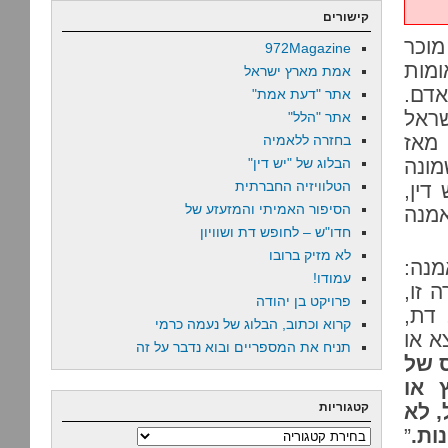
קישורים
 מוכר
972Magazine
רת האומות
אמת מארץ ישראל
אדם.
אתר "דעת אמת"
שראל
אתר "הלל"
מאז
בחזרה ללאמיה
מונה
הבלוג של "יש דין"
הטלוויזיה החברתית
דין,
הסיפור האמיתי והמזעזע של
 של האמנה
חדו"ש – לחופש דת ושוויון
לא מזיק ברובו
מנה:
עמודו!
 זו,
פרויקט בן יהודה
 דת,
קרוא וכתוב, הבלוג של נעמה כרמי
א או
תניח את המספריים ובוא נדבר על זה
 של
 או
, לא
קטגוריות
ות.
”
קטגוריות