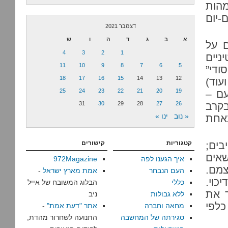
מהות
-יום
דצמבר 2021
א
ב
ג
ד
ה
ו
ש
ם על
4
3
2
1
ניים
11
10
9
8
7
6
5
ודי”
18
17
16
15
14
13
12
עוד)
25
24
23
22
21
20
19
עם –
בקרב
26
27
28
29
30
31
« נוב
ינו »
באחת
בים;
קטגוריות
קישורים
אים
איך הגענו לפה
972Magazine
צמם.
העם הנבחר
אמת מארץ ישראל
-
כוי.
כללי
הבלוג המשובח של אייל
ד את
ללא גבולות
ניב
כלפי
מחאה וחברה
אתר "דעת אמת"
-
סגירתה של המחשבה
התנועה לשחרור מהדת,