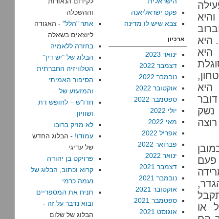
הישראלית
לקידום הנאורות
עילה
פקס ישראליאנה
וההשכלה
היא
צבא שיש לו מדינה
אתר "הלל"
- האגודה
ברוב
ליוצאים בשאלה
 היא
ארכיון
בחזרה ללאמיה
היא
ינואר 2023
הבלוג של "יש דין"
גלת
דצמבר 2022
הטלוויזיה החברתית
ון,
נובמבר 2022
הסיפור האמיתי
היא
אוקטובר 2022
והמזעזע של
דובר
ספטמבר 2022
חדו"ש – לחופש דת
 נשק
יולי 2022
ושוויון
רוצה
מאי 2022
לא מזיק ברובו
אפריל 2022
עמודו!
- הבלוג החדש
פברואר 2022
ובן
של עדיגי
ינואר 2022
 פעם
פרויקט בן יהודה
דצמבר 2021
קרוא וכתוב, הבלוג של
ידה
נובמבר 2021
נעמה כרמי
גדר,
אוקטובר 2021
תניח את המספריים
תקבל
ספטמבר 2021
ובוא נדבר על זה
-
 או
אוגוסט 2021
הבלוג של שלום
ך הם