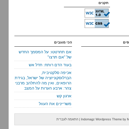
תקנים
פים
הכי מוגבים
אם תחרטטו: על המסמך החדש
של "אם תרצו"
בעוד הדם רותח: חדל אש
אכיפה סלקטיבית,
הברלוסקוניזציה של ישראל, בגידת
הרופאים, ואין מה להתלהב מרבני
צהר: ארבע הערות על המצב
ארגון קש
משריינים את העוול
M
by
Indomagz Wordpress Theme
|
התאמה לעברית