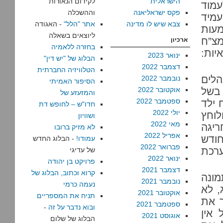
הישראלית
לקידום הנאורות
עמוד
פקס ישראליאנה
וההשכלה
עמיד
צבא שיש לו מדינה
אתר "הלל"
- האגודה
עות
ליוצאים בשאלה
מצ”ח
ארכיון
בחזרה ללאמיה
יות:
ינואר 2023
הבלוג של "יש דין"
דצמבר 2022
הטלוויזיה החברתית
הלים
נובמבר 2022
הסיפור האמיתי
 בשל
אוקטובר 2022
והמזעזע של
ספטמבר 2022
על רצח ילד
חדו"ש – לחופש דת
יולי 2022
לוחץ
ושוויון
מאי 2022
יגה
לא מזיק ברובו
אפריל 2022
חודש
עמודו!
- הבלוג החדש
פברואר 2022
ר על הרג ילד בן 14 במערכת
של עדיגי
ינואר 2022
פרויקט בן יהודה
דצמבר 2021
קרוא וכתוב, הבלוג של
ונה
נובמבר 2021
נעמה כרמי
, לא
אוקטובר 2021
תניח את המספריים
ר את
ספטמבר 2021
ובוא נדבר על זה
-
אין
אוגוסט 2021
הבלוג של שלום