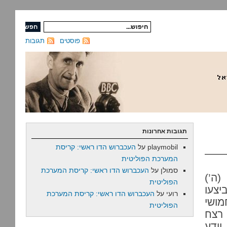
פוסטים
תגובות
תגובות אחרונות
playmobil
על
העכברוש הדו ראשי: קריסת
המערכת הפוליטית
סמולן
על
העכברוש הדו ראשי: קריסת המערכת
(ה’)
הפוליטית
יצעו
רועי
על
העכברוש הדו ראשי: קריסת המערכת
 בעזה בשנים 2018-2019. חמושי
הפוליטית
רצחו; רצח
יודע