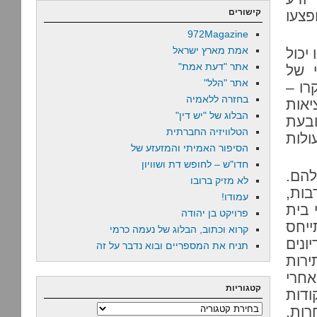
קישורים
 קטינים, ופצעו
972Magazine
אמת מארץ ישראל
יכול
אתר "דעת אמת"
 של
אתר "הלל"
רו –
בחזרה ללאמיה
יאות
הבלוג של "יש דין"
ובעת
הטלוויזיה החברתית
ולות
הסיפור האמיתי והמזעזע של
חדו"ש – לחופש דת ושוויון
להם.
לא מזיק ברובו
בות,
עמודו!
 בית
פרויקט בן יהודה
יחס
קרוא וכתוב, הבלוג של נעמה כרמי
ונים
תניח את המספריים ובוא נדבר על זה
ירות
אחרי
קטגוריות
ודות
רות,
קטגוריות