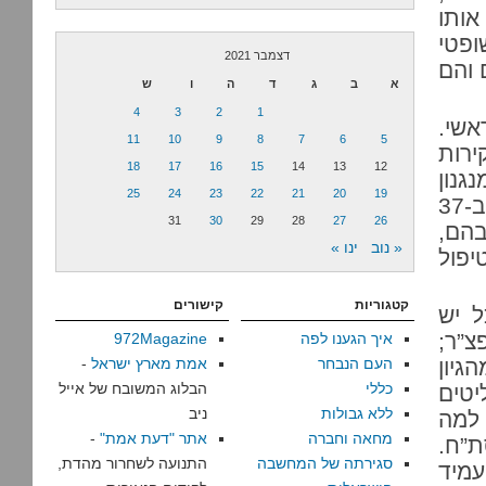
ותו
ופטי
דצמבר 2021
 והם
א
ב
ג
ד
ה
ו
ש
4
3
2
1
אשי.
11
10
9
8
7
6
5
ירות
18
17
16
15
14
13
12
מנגנון
25
24
23
22
21
20
19
החקירה. 143 מהתלונות נחקרו והועברו לידי הפצ”ר. ב-37
31
30
29
28
27
26
רים טיפל בהם,
« נוב
ינו »
פול
קטגוריות
קישורים
ל יש
צ”ר;
איך הגענו לפה
972Magazine
גיון
העם הנבחר
אמת מארץ ישראל
-
כללי
הבלוג המשובח של אייל
יטים
ללא גבולות
ניב
 למה
מחאה וחברה
אתר "דעת אמת"
-
ת”ח.
סגירתה של המחשבה
התנועה לשחרור מהדת,
עמיד