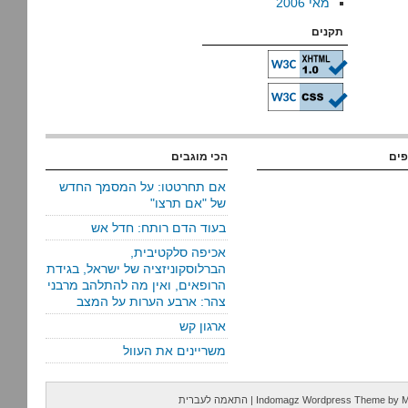
מאי 2006
תקנים
פים
הכי מוגבים
אם תחרטטו: על המסמך החדש
של "אם תרצו"
בעוד הדם רותח: חדל אש
אכיפה סלקטיבית,
הברלוסקוניזציה של ישראל, בגידת
הרופאים, ואין מה להתלהב מרבני
צהר: ארבע הערות על המצב
ארגון קש
משריינים את העוול
M
by
Indomagz Wordpress Theme
|
התאמה לעברית