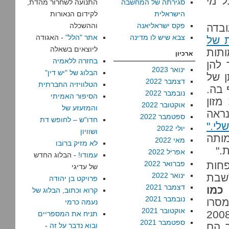
ל מי
סגירתה של המחשבה
התנועה לשחרור מהדת,
הישראלית
לקידום הנאורות
פקס ישראליאנה
וההשכלה
בדה
צבא שיש לו מדינה
אתר "הלל"
- האגודה
ת של
ליוצאים בשאלה
ותות
ארכיון
בחזרה ללאמיה
 להן
ינואר 2023
הבלוג של "יש דין"
ן של
דצמבר 2022
הטלוויזיה החברתית
 בה.
נובמבר 2022
הסיפור האמיתי
מזון
אוקטובר 2022
והמזעזע של
נראה
ספטמבר 2022
חדו"ש – לחופש דת
לי."
יולי 2022
ושוויון
מותה
מאי 2022
לא מזיק ברובו
."
אפריל 2022
עמודו!
- הבלוג החדש
פחות
פברואר 2022
של עדיגי
ינואר 2022
לשבת
פרויקט בן יהודה
דצמבר 2021
כמו
קרוא וכתוב, הבלוג של
נובמבר 2021
סרו
נעמה כרמי
אוקטובר 2021
 העמותות את רשימת התורמים שלהם בשנת 2008
תניח את המספריים
ספטמבר 2021
ר הם
ובוא נדבר על זה
-