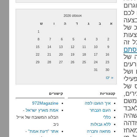
רום
 לכם
אוגוסט 2026
צעה
א
ב
ג
ד
ה
ו
ש
3 איש – סד"כ של
1
עות
8
7
6
5
4
3
2
ל זה
15
14
13
12
11
10
9
סתם
22
21
20
19
18
17
16
ה של
29
28
27
26
25
24
23
עים
 ושל
30
31
« ינו
עילי
ס של
רים,
קטגוריות
קישורים
 משם
איך הגענו לפה
972Magazine
לאבד
העם הנבחר
אמת מארץ ישראל
-
שהיה
כללי
הבלוג המשובח של אייל
זדהה
ללא גבולות
ניב
מאחז
מחאה וחברה
אתר "דעת אמת"
-