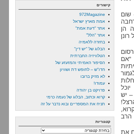
קישורים
 שום
972Magazine
חבה
אמת מארץ ישראל
ה הן
אתר "דעת אמת"
רונן
אתר "הלל"
בחזרה ללאמיה
הבלוג של "יש דין"
רסום
הטלוויזיה החברתית
 "אם
הסיפור האמיתי והמזעזע של
תיות
חדו"ש – לחופש דת ושוויון
גמור
לא מזיק ברובו
חלות
עמודו!
יוכל
פרויקט בן יהודה
– יש
קרוא וכתוב, הבלוג של נעמה כרמי
רצל!
תניח את המספריים ובוא נדבר על זה
רוא,
הרב
קטגוריות
קטגוריות
ח את