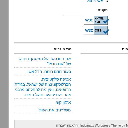
מאי 2006
תקנים
פים
הכי מוגבים
אם תחרטטו: על המסמך החדש
של "אם תרצו"
בעוד הדם רותח: חדל אש
אכיפה סלקטיבית,
הברלוסקוניזציה של ישראל, בגידת
הרופאים, ואין מה להתלהב מרבני
צהר: ארבע הערות על המצב
ארגון קש
משריינים את העוול
M
by
Indomagz Wordpress Theme
|
התאמה לעברית