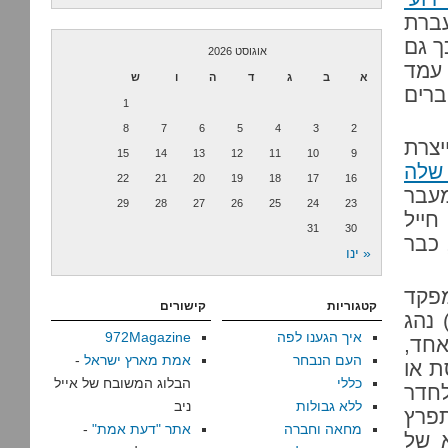
עברת
ך גם
אוגוסט 2026
 עמד
א
ב
ג
ד
ה
ו
ש
ברים
1
8
7
6
5
4
3
2
יצרת
15
14
13
12
11
10
9
 שלה
22
21
20
19
18
17
16
עבר
29
28
27
26
25
24
23
חייל
31
30
 כבר
« ינו
מפקד
קטגוריות
קישורים
 נהג
איך הגענו לפה
972Magazine
אחד,
העם הנבחר
אמת מארץ ישראל
-
ת או
כללי
הבלוג המשובח של אייל
ותו לחדר
ללא גבולות
ניב
תפרץ
מחאה וחברה
אתר "דעת אמת"
-
א של