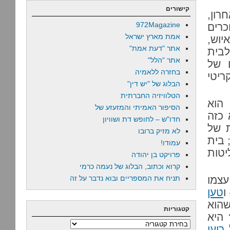
קישורים
רון,
972Magazine
כרים
אמת מארץ ישראל
יוש,
אתר "דעת אמת"
לבית
אתר "הלל"
 של
בחזרה ללאמיה
ריטי
הבלוג של "יש דין"
הטלוויזיה החברתית
הוא
הסיפור האמיתי והמזעזע של
 כזה
חדו"ש – לחופש דת ושוויון
באית של
לא מזיק ברובו
 בית
עמודו!
יטות
פרויקט בן יהודה
קרוא וכתוב, הבלוג של נעמה כרמי
לון עצמו
תניח את המספריים ובוא נדבר על זה
ו
טען
הוא
קטגוריות
 היא
קטגוריות
רועי