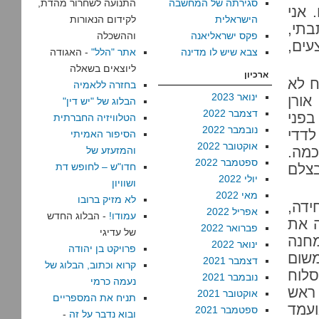
סגירתה של המחשבה
התנועה לשחרור מהדת,
 אני
הישראלית
לקידום הנאורות
בתי,
פקס ישראליאנה
וההשכלה
ים,
צבא שיש לו מדינה
אתר "הלל"
- האגודה
ליוצאים בשאלה
ארכיון
ח לא
בחזרה ללאמיה
ינואר 2023
אורן
הבלוג של "יש דין"
דצמבר 2022
בפני
הטלוויזיה החברתית
נובמבר 2022
לדדי
הסיפור האמיתי
אוקטובר 2022
כמה.
והמזעזע של
ספטמבר 2022
בצלם
חדו"ש – לחופש דת
יולי 2022
ושוויון
מאי 2022
לא מזיק ברובו
דה,
אפריל 2022
עמודו!
- הבלוג החדש
ה את
פברואר 2022
של עדיגי
מחנה
ינואר 2022
פרויקט בן יהודה
משום
דצמבר 2021
קרוא וכתוב, הבלוג של
סלוח
נובמבר 2021
נעמה כרמי
 ראש
אוקטובר 2021
תניח את המספריים
ועמד
ספטמבר 2021
ובוא נדבר על זה
-