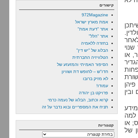
קישורים
972Magazine
אמת מארץ ישראל
יתכן
אתר "דעת אמת"
דין.
אתר "הלל"
לאחר
בחזרה ללאמיה
שנוי
הבלוג של "יש דין"
, או
הטלוויזיה החברתית
גדיר
הסיפור האמיתי והמזעזע של
חות
חדו"ש – לחופש דת ושוויון
שורת
לא מזיק ברובו
יהן
עמודו!
ובין
פרויקט בן יהודה
קרוא וכתוב, הבלוג של נעמה כרמי
מידע
תניח את המספריים ובוא נדבר על זה
למה
; או
קטגוריות
ן של
קטגוריות