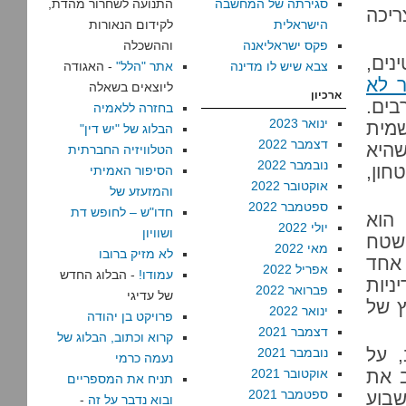
סגירתה של המחשבה
התנועה לשחרור מהדת,
יכה
הישראלית
לקידום הנאורות
פקס ישראליאנה
וההשכלה
נים,
צבא שיש לו מדינה
אתר "הלל"
- האגודה
 לא
ליוצאים בשאלה
ארכיון
ים.
בחזרה ללאמיה
ינואר 2023
שמית
הבלוג של "יש דין"
דצמבר 2022
שהיא
הטלוויזיה החברתית
נובמבר 2022
חון,
הסיפור האמיתי
אוקטובר 2022
והמזעזע של
ספטמבר 2022
חדו"ש – לחופש דת
 הוא
יולי 2022
ושוויון
שטח
מאי 2022
לא מזיק ברובו
אחד
אפריל 2022
עמודו!
- הבלוג החדש
ניות
פברואר 2022
של עדיגי
מץ של
ינואר 2022
פרויקט בן יהודה
דצמבר 2021
קרוא וכתוב, הבלוג של
, על
נובמבר 2021
נעמה כרמי
ב את
אוקטובר 2021
תניח את המספריים
ספטמבר 2021
שבוע
ובוא נדבר על זה
-