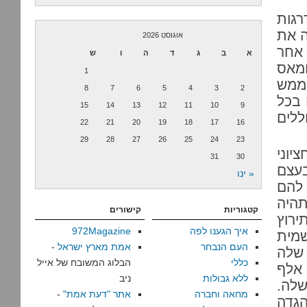
רגות
ה את
אוגוסט 2026
השתנו פעם אחר
א
ב
ג
ד
ה
ו
ש
מאס
1
 ממש
8
7
6
5
4
3
2
 בכל
15
14
13
12
11
10
9
ללים
22
21
20
19
18
17
16
29
28
27
26
25
24
23
 החציוני
31
30
 בעצם
« ינו
 להם
תהיה
קטגוריות
קישורים
 התירוץ
איך הגענו לפה
972Magazine
שמית
העם הנבחר
אמת מארץ ישראל
-
 שלה
כללי
הבלוג המשובח של אייל
נט שלה – היא שמותר לה להתעלל בכ-900 אלף
ללא גבולות
ניב
לה.
מחאה וחברה
אתר "דעת אמת"
-
הגדה