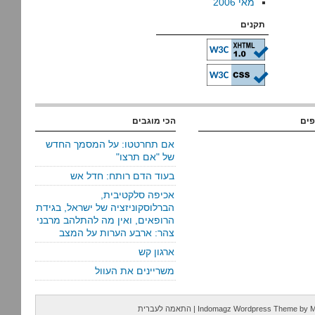
מאי 2006
תקנים
פים
הכי מוגבים
אם תחרטטו: על המסמך החדש
של "אם תרצו"
בעוד הדם רותח: חדל אש
אכיפה סלקטיבית,
הברלוסקוניזציה של ישראל, בגידת
הרופאים, ואין מה להתלהב מרבני
צהר: ארבע הערות על המצב
ארגון קש
משריינים את העוול
M
by
Indomagz Wordpress Theme
|
התאמה לעברית