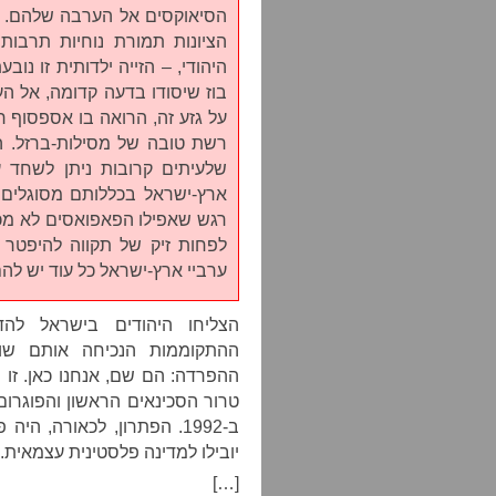
הסיאוקסים אל הערבה שלהם. ה
הציונות תמורת נוחיות תרבות
היהודי, – הזייה ילדותית זו נו
בוז שיסודו בדעה קדומה, אל ה
על גזע זה, הרואה בו אספסוף ר
רשת טובה של מסילות-ברזל. הצ
שלעיתים קרובות ניתן לשחד ע
ארץ-ישראל בכללותם מסוגלים 
רגש שאפילו הפאפואסים לא מכרו
לפחות זיק של תקווה להיפטר 
ערביי ארץ-ישראל כל עוד יש להם
הצליחו היהודים בישראל להד
ההתקוממות הנכיחה אותם שו
טרור הסכינאים הראשון והפוגרו
ב-1992. הפתרון, לכאורה, 
יובילו למדינה פלסטינית עצמאית.
[…]