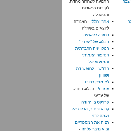
שבה
התנועה לשחרור מהדת,
לקידום הנאורות
וההשכלה
ה
אתר "הלל"
- האגודה
ליוצאים בשאלה
בחזרה ללאמיה
הבלוג של "יש דין"
הטלוויזיה החברתית
הסיפור האמיתי
והמזעזע של
חדו"ש – לחופש דת
ושוויון
לא מזיק ברובו
עמודו!
- הבלוג החדש
של עדיגי
פרויקט בן יהודה
קרוא וכתוב, הבלוג של
נעמה כרמי
תניח את המספריים
ובוא נדבר על זה
-