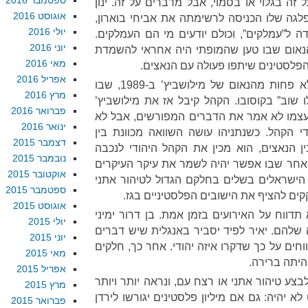
ספטמבר 2016
זה בגלוי או בסמוי, אבל מדברים על זה. ינון
אוגוסט 2016
גה שלו הכניסה לרשימתה את אביחי בוארון,
יולי 2016
 ל”עמלקים”, וכולם יודעים מי הם העמלקים.
יוני 2016
הנאום שבו טען שהמופתי היה אחראי להשמדת
מאי 2016
הפלסטינים שיתפו פעולה עם הנאצים.
אפריל 2016
זו שריקת כלבים. היא מסוכנת לא פחות מהנאום של מילושביץ’ ב-1989, שבו
מרץ 2016
שוב” בקוסובו. הקהל קיבל אז את מילושביץ’
פברואר 2016
 עצמו לא אמר את הדברים המפורשים, אבל לא
ינואר 2016
די הקהל. כשנתניהו עושה השוואה מכוונת בין
דצמבר 2015
ן הנאצים, הוא מכין את הקהל היהודי לנכבה
נובמבר 2015
ן אחר שבו אפשר יהיה לשמר את עיקר העיקרים
אוקטובר 2015
ים הישראלים בשלים בחלקם הגדול לטיהור אתני
ספטמבר 2015
ם להציף את הישובים הפלסטיניים בגז.
אוגוסט 2015
דווח על האירועים בזמן אמת. בן דרור ימיני
יולי 2015
להם. יאיר לפיד יסביר באנגלית שיש דברים
יוני 2015
וחים על כך שדקרו איזה יהודי. אחר כך, חלקים
מאי 2015
היתה ברירה.
אפריל 2015
צע טיהור אתני או רצח עם, ונראה יותר ויותר
מרץ 2015
 יהיה: גם אם מיליון פלסטינים יגורשו לירדן
פברואר 2015