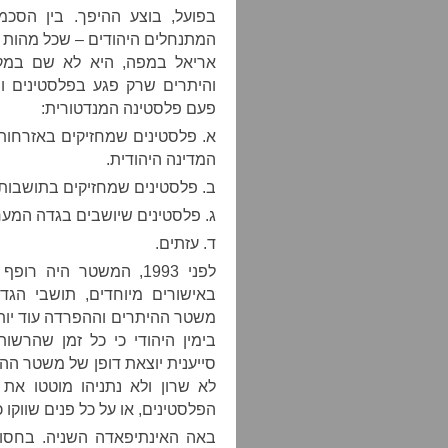
בפועל, בוצע ההיפך. בין הסכמ
המתנחלים היהודים – שכל מהות ק
אריאל במפה, היא לא שם במקר
והיתרים שרק פגע בפלסטינים ו
פעם פלסטינה המנדטורית:
א. פלסטינים שמחזיקים באזרחות 
המדינה היהודית.
ב. פלסטינים שמחזיקים בתושבות 
ג. פלסטינים שיושבים בגדה המער
ד. עזתים.
לפני 1993, המשטר היה 
בימין היהודי כי כל זמן שהרש
סייענית יוצאת דופן של משטר ההפר
לא שרון ולא נתניהו מוטטו א
הפלסטינים, או על כל פנים שווק
באה האינתיפאדה השניה. בחסות