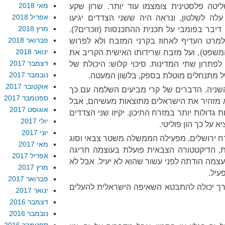
מאי 2018
טה פלסטינית צומצמו עוד יותר. שרון שקע
אפריל 2018
2005, אולמרט עלה לשלטון, ונראה היה ששני הצדדים יגיעו
מרץ 2018
דיבר בפומבי על תכנית ההתכנסות (זוכרים?).
פברואר 2018
למרט העדיף לאחוז בקרני המזבח ולא לפרוש
ינואר 2018
משפט), ועל מזבח שרידותו האישית הקריב את
דצמבר 2017
פתרון שתי המדינות. סיכוי קלוש: היכולת של
נובמבר 2017
ל מתנחלים מוטלת בספק, בלשון המעטה.
אוקטובר 2017
שניה. הדברים של קרי מביעים השלמה עם כך
ספטמבר 2017
וא מזהיר את הישראלים מתוצאות מעשיהם, אבל
אוגוסט 2017
ת גדולות יותר במזרח התיכון. יקיזו שני הצדדים
יולי 2017
 על כך הון פוליטי.
יוני 2017
 ירושלים, מפעילה הממשלה משטר צבאי וסוג
מאי 2017
, הדיקטטורה הצבאית פועלת בעוצמה חריגה
אפריל 2017
מה הודתה לפני עשור שהוא לא יעיל. אבל לא
מרץ 2017
עיל.
פברואר 2017
דרך יכולה להתבטא השאיפה הישראלית להעלים
ינואר 2017
דצמבר 2016
נובמבר 2016