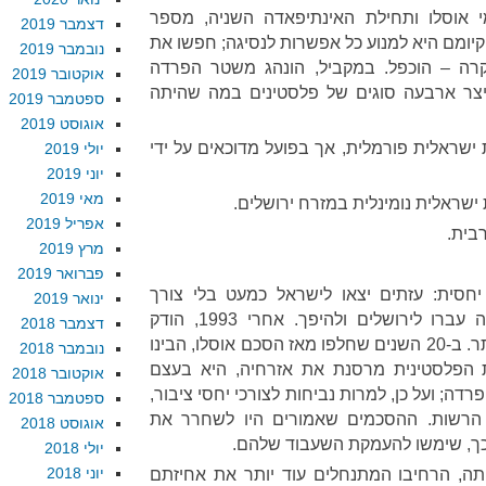
י אוסלו ותחילת האינתיפאדה השניה, מספר
דצמבר 2019
יומם היא למנוע כל אפשרות לנסיגה; חפשו את
נובמבר 2019
ה – הוכפל. במקביל, הונהג משטר הפרדה
אוקטובר 2019
יצר ארבעה סוגים של פלסטינים במה שהיתה
ספטמבר 2019
אוגוסט 2019
ישראלית פורמלית, אך בפועל מדוכאים על ידי
יולי 2019
יוני 2019
מאי 2019
ישראלית נומינלית במזרח ירושלים.
אפריל 2019
בית.
מרץ 2019
פברואר 2019
רופף יחסית: עזתים יצאו לישראל כמעט בלי צורך
ינואר 2019
באישורים מיוחדים, תושבי הגדה עברו לירושלים ולהיפך. אחרי 1993, הודק
דצמבר 2018
משטר ההיתרים וההפרדה עוד יותר. ב-20 השנים שחלפו מאז הסכם אוסלו, הבינו
נובמבר 2018
ות הפלסטינית מרסנת את אזרחיה, היא בעצם
אוקטובר 2018
דה; ועל כן, למרות נביחות לצורכי יחסי ציבור,
ספטמבר 2018
ת הרשות. ההסכמים שאמורים היו לשחרר את
אוגוסט 2018
ו כך, שימשו להעמקת השעבוד שלהם.
יולי 2018
יוני 2018
ה, הרחיבו המתנחלים עוד יותר את אחיזתם