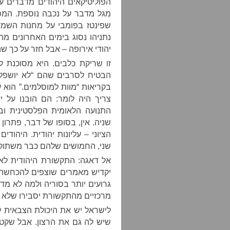
הפוליטיקאים היהודים מדברים על 
מגל מדבר על נכבה נוספת. המפל
שפינטז בפומבי על מחנות השמדה
נתניהו נסוג בימים האחרונים מ
יהודי אירופה – אבל חזר על כך ש
הבטיח לסרבים שהם “לא יושפלו 
בקריאות “מוות למוסלמים.” הוא
צריך היה לומר: הם הובנו על י
התנועה הלאומית הפלסטינית ובי
שניה. אין, בסופו של דבר, פתרו
הציוני – עליונות יהודית. היהוד
שני, החמושים שלהם כבר משתוקקי
אל דאגה: התקשורת היהודית לא ת
יקדיש מאמרים שוצפים להכחשה ש
גרועים יותר בסוריה ולמה לא מדו
מרכזיים מהתקשורת יסבירו שלא 
לישראל יש את היכולת הצבאית לב
שיש לה גם את הרצון. אבל שקט לא