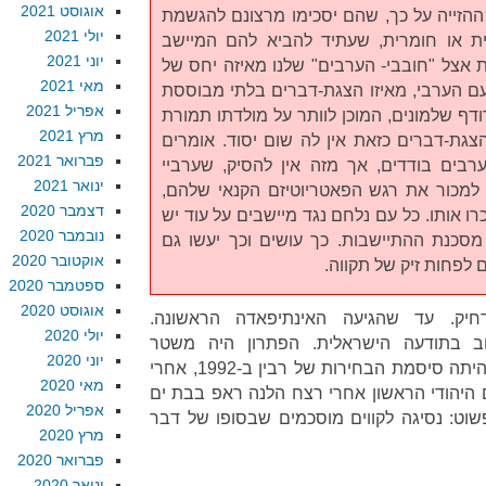
אוגוסט 2021
הזייה על כך, שהם יסכימו מרצונם להגשמת
יולי 2021
ית או חומרית, שעתיד להביא להם המיישב
יוני 2021
בעת אצל "חובבי- הערבים" שלנו מאיזה יחס של
מאי 2021
עם הערבי, מאיזו הצגת-דברים בלתי מבוססת
אפריל 2021
ודף שלמונים, המוכן לוותר על מולדתו תמורת
מרץ 2021
גת-דברים כזאת אין לה שום יסוד. אומרים
פברואר 2021
רבים בודדים, אך מזה אין להסיק, שערביי
ינואר 2021
למכור את רגש הפאטריוטיזם הקנאי שלהם,
דצמבר 2020
 אותו. כל עם נלחם נגד מיישבים על עוד יש
נובמבר 2020
מסכנת ההתיישבות. כך עושים וכך יעשו גם
אוקטובר 2020
 לפחות זיק של תקווה.
ספטמבר 2020
אוגוסט 2020
חיק. עד שהגיעה האינתיפאדה הראשונה.
יולי 2020
ב בתודעה הישראלית. הפתרון היה משטר
יוני 2020
ההפרדה: הם שם, אנחנו כאן. זו היתה סיסמת הבחירות של רבין ב-1992, אחרי
מאי 2020
ם היהודי הראשון אחרי רצח הלנה ראפ בבת ים
אפריל 2020
היה פשוט: נסיגה לקווים מוסכמים שבסופו של דבר
מרץ 2020
פברואר 2020
ינואר 2020