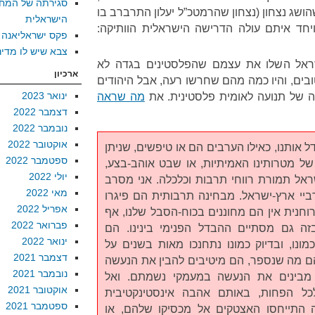
סגירתה של המח
שג נצחון (נצחון שהרמטכ”ל יעלון התרברב בו
הישראלית
ויחד איתם עולה הדרישה הישראלית הוותיקה:
פקס ישראליאנה
צבא שיש לו מדינ
 היהודים בישראל השלו את עצמם שהפלסטינים בגדה לא
ארכיון
בים, והיו כמה מהם שחרשו רעה, אבל היהודים
ינואר 2023
 של תנועה לאומית פלסטינית. את
מה שראה
דצמבר 2022
נובמבר 2022
אוקטובר 2022
 אותנו, כאילו הערבים הם או טיפשים, שניתן
ספטמבר 2022
 של מטרותינו האמיתיות, או שבט אוהב-בצע,
יולי 2022
שראל תמורת רווחי תרבות וכלכלה. אני מסרב
מאי 2022
ביי ארץ-ישראל. מבחינה תרבותית הם פיגרו
אפריל 2022
ה, מבחינה רוחנית אין הם מחוננים בכוח-הסבל שלנו, אף
פברואר 2022
בזה גם מסתיים ההבדל הפנימי בינינו. הם
ינואר 2022
מונו, ובדיוק כמונו נתחנכו מאות בשנים על
דצמבר 2021
ם מה שנספר, הם מיטיבים להבין את הנעשה
נובמבר 2021
מבינים את הנעשה במעמקי נשמתם. ואל
אוקטובר 2021
כל הפחות, באותם אהבה אינסטינקטיבית
ספטמבר 2021
ה התייחסו האצטקים אל מכסיקו שלהם, או