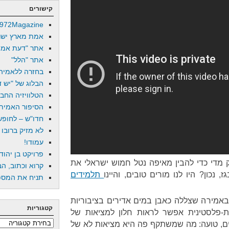
קישורים
972Magazine
אמת מארץ ישר
אתר "דעת אמת
אתר "הלל"
בחזרה ללאמיה
הבלוג של "יש די
הטלוויזיה החב
הסיפור האמיתי
חדו"ש – לחופש 
לא מזיק ברובו
עמודו!
פרויקט בן יהוד
 מדי כדי להבין מאיפה נטל חמוש ישראלי את
קרוא וכתוב, הב
 נכון? היו לנו מורים טובים, והיינו
תלמידים
תניח את המספר
באמירה שצללה כאבן במים אדירים בציבוריות
קטגוריות
ת-פלסטינית אפשר לראות חלון למציאות של
קטגוריות
ים, טועה: מה שמשתקף פה היא מציאות לא של