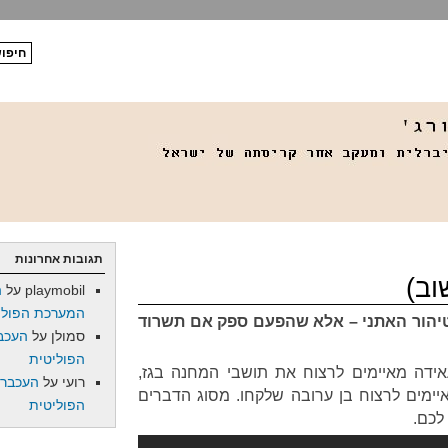
תגובות אחרונות
וב)
playmobil
על
ה
המערכת הפולי
יהור האתני – אלא שהפעם ספק אם תשרוד
סמולן
על
העכב
הפוליטית
ידה מאיימים לרצוח את תושבי המחנה בגז,
רועי
על
העכברו
איימים לרצוח בן ערובה שלקחו. מסוג הדברים
הפוליטית
לכם.