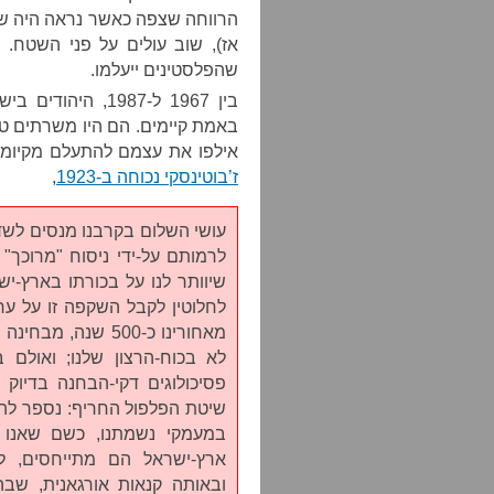
הרווחה שצפה כאשר נראה היה שהו
אז), שוב עולים על פני השטח. 
שהפלסטינים ייעלמו.
בין 1967 ל-1987,
באמת קיימים. הם היו משרתים טו
אילפו את עצמם להתעלם מקיומה
ז’בוטינסקי נכוחה ב-1923
,
עושי השלום בקרבנו מנסים לשדל
לרמותם על-ידי ניסוח "מרוכך"
שיוותר לנו על בכורתו בארץ-י
לחלוטין לקבל השקפה זו על ער
מאחורינו כ-500 שנ
לא בכוח-הרצון שלנו; ואולם 
פסיכולוגים דקי-הבחנה בדיוק כ
שיטת הפלפול החריף: נספר לה
במעמקי נשמתנו, כשם שאנו 
ארץ-ישראל הם מתייחסים, ל
ובאותה קנאות אורגאנית, שב