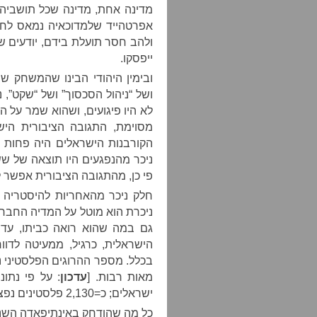
מדינה אחת, מדינה שכל תושביה 
אפרטהייד שלמדוכאיה נמאס לחיו
ולהב חסר תועלת בידם, יודעים ש
ייפסקו.
ובימין היהודי הבינו שהמשחק ש
ושל “ניהול הסכסוך” ושל “שקט”, 
לא היו פיגועים, ושהוא שמר על ה”
מסוימת, התגובה הציבורית הי
הקורבנות הישראלים היה פחות מ
ניכר מהנפגעים היו תוצאה של שש
פי כן, מהתגובה הציבורית אפשר ל
חלק ניכר מהאחריות להיסטריה 
ניכרת הוא מוטל על המדיה החבר
גם במה שהוא רואה כביתו, עד 
הישראלית, כרגיל, ממעיטה לדוו
בכלל. מספר ההרוגים הפלסטיני 
מאות רבות. [
עדכון
: על פי נתוני
ישראלים; כ=2,130 פלסטינים נפצעו לעומת 220 ישראלים.]
כל מה שהודחק באינתיפאדה השני