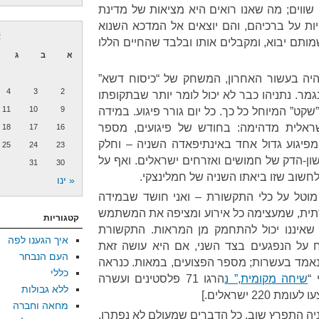
שווים; מה שאנו רואים היא מציאות של מדינת
ת על ברכיהם, והם יוצאים אל המדכא השנוא
א
מותם יבוא, ומקבלים אותו ובלבד שהחיים הללו
א
ב
ג
היה בעשור האחרון, המשחק של “כיסוח דשא”
4
3
2
נגמר. נתניהו כבר לא יכול לומר יותר שבתקופתו
11
10
9
שקט” המיוחל כל כך. כל יום גורר פיגוע. במידה
שראלית מדהימה: בחודש של פיגועים, מספר
18
17
16
פיגוע גדול אחד באינתיפאדה השניה – וחלק
25
24
23
ון-הדק של חמושים ואזרחים ישראלים. ואף על
31
30
חשוב שזו ביאתו השניה של חמלינצקי.
« ינו
מוטל על כלי התקשורת – ואני חושד שבמידה
תית, שמעצימה כל אירוע ומציפה את המשתמש
קטגוריות
שאיננו יכול להתחמק מן המראות. התקשורת
איך הגענו לפה
ח על הנפגעים בצד השני, אם היא עושה זאת
העם הנבחר
נאמד בעשרות; מספר הפצועים, במאות. כנראה
כללי
 “
שיחה מקומית,” נ
הרגו 71 פלסטינים ועשרה
ללא גבולות
מחאה וחברה
ה התפרץ שוב. כל הדברים שמעולם לא נפתרו,