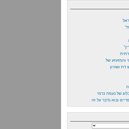
אל
"
ן"
רתית
 והמזעזע של
דת ושוויון
ה
לוג של נעמה כרמי
יים ובוא נדבר על זה