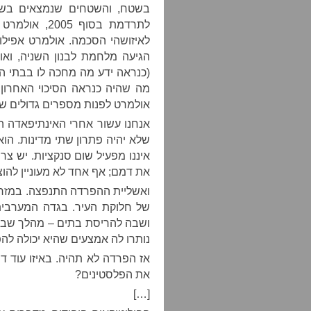
בשטח, והשטחים שנמצאים בשלי
לתרדמת בסוף 
לאיזושהי הסכמה. אולמרט אפילו 
הגיעה מלחמת לבנון השניה, ואו
(כנראה ידע מה מחכה לו בבתי ה
מה שהיה כנראה הסיכוי האחרון ל
אולמרט לפנות מספרים גדולים ש
אנחנו עשור אחרי האינתיפאדה ה
שלא יהיה פתרון שתי מדינות. ה
איננו מפעיל שום סנקציות. יש צרו
את דמם; אף אחד לא מעוניין להוציא
ואשליית ההפרדה התנפצה. במזרח
של חלוקת העיר. בגדה המערבית
ושבה להריסת בתים – מהלך שבעצ
נותרו לה אמצעים שהיא יכולה להפ
אז הפרדה לא תהיה. באיזו עוד 
את הפלסטינים?
[…]