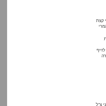
י קצת
מרי
ת
זייף
רה