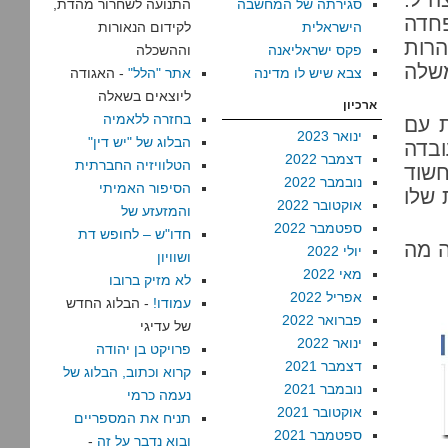
סגירתה של המחשבה
התנועה לשחרור מהדת,
פחדה
הישראלית
לקידום הנאורות
הרות
פקס ישראליאנה
וההשכלה
משלה
צבא שיש לו מדינה
אתר "הלל"
- האגודה
ליוצאים בשאלה
ארכיון
בחזרה ללאמיה
ת עם
ינואר 2023
הבלוג של "יש דין"
ובדה
דצמבר 2022
הטלוויזיה החברתית
חשוד
נובמבר 2022
הסיפור האמיתי
 שלו
אוקטובר 2022
והמזעזע של
ספטמבר 2022
חדו"ש – לחופש דת
ה מה
יולי 2022
ושוויון
מאי 2022
לא מזיק ברובו
אפריל 2022
עמודו!
- הבלוג החדש
פברואר 2022
של עדיגי
ינואר 2022
פרויקט בן יהודה
דצמבר 2021
קרוא וכתוב, הבלוג של
נובמבר 2021
נעמה כרמי
אוקטובר 2021
תניח את המספריים
ספטמבר 2021
ובוא נדבר על זה
-