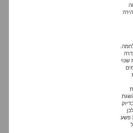
ה
ירה
חמה.
דרה
שנוי
ים
ת
השגת
דיוק
כן
 פשע
b