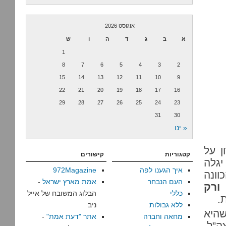
אוגוסט 2026
א
ב
ג
ד
ה
ו
ש
1
8
7
6
5
4
3
2
15
14
13
12
11
10
9
22
21
20
19
18
17
16
29
28
27
26
25
24
23
31
30
« ינו
ן על
קטגוריות
קישורים
 107-108), יגלה
איך הגענו לפה
972Magazine
וונה
העם הנבחר
אמת מארץ ישראל
-
ורק
כללי
הבלוג המשובח של אייל
.
ללא גבולות
ניב
היא
מחאה וחברה
אתר "דעת אמת"
-
ה”ל.