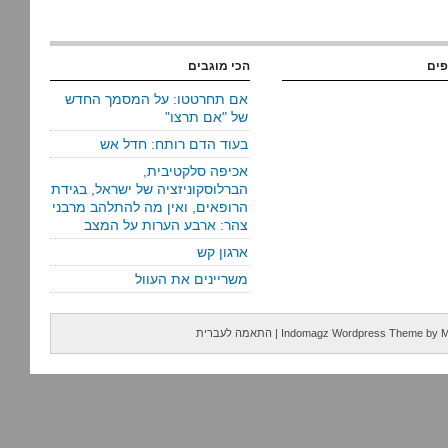
פים
הכי מוגבים
אם תחרטטו: על המסמך החדש
של "אם תרצו"
בעוד הדם רותח: חדל אש
אכיפה סלקטיבית,
הברלוסקוניזציה של ישראל, בגידת
הרופאים, ואין מה להתלהב מרבני
צהר: ארבע הערות על המצב
ארגון קש
משריינים את העוול
M
by
Indomagz Wordpress Theme
|
התאמה לעברית