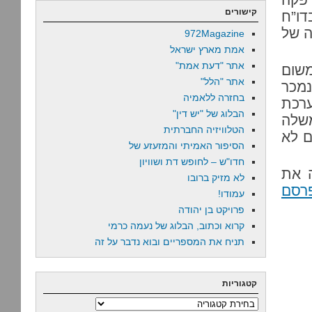
קישורים
דו”ח
ה של
972Magazine
אמת מארץ ישראל
אתר "דעת אמת"
משום
אתר "הלל"
נמכר
בחזרה ללאמיה
ערכת
הבלוג של "יש דין"
משלה
הטלוויזיה החברתית
ם לא
הסיפור האמיתי והמזעזע של
חדו"ש – לחופש דת ושוויון
ה את
לא מזיק ברובו
רסם
עמודו!
פרויקט בן יהודה
קרוא וכתוב, הבלוג של נעמה כרמי
תניח את המספריים ובוא נדבר על זה
קטגוריות
קטגוריות