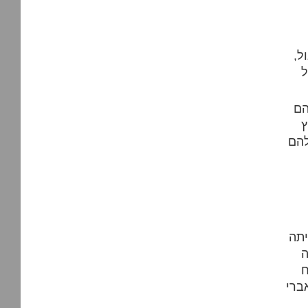
ל,
ל
הם
ץ
להם
יתה
ה
ח
ברי