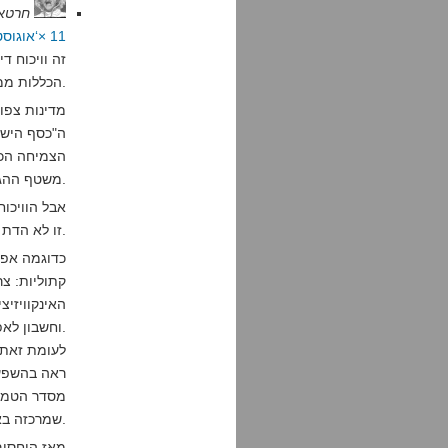
חרטא
11 ×‘אוגוסט 2012 בשעה 17:33
זה וויכוח ד
הכללות ממה שקורה במדינה הענקית הזו.
מדינות צפו
משטף ההגירה של כח עבודה זול שבמקרה הוא קתולי.
אבל הוויכו
זו לא הדת אלא רמת ההתערבות של הדת בעניני המדינה.
כדוגמה אפש
קתוליות: צר
האינקוויזיצ
וחשבון לאפיפיור בלבד.
לעומת זאת,
ראה בהשפעה
מסדר הטמפל
שמרכזה באביניון.
מאז היחסים 