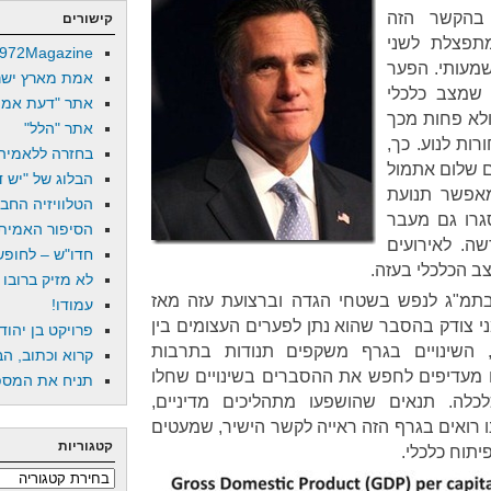
 בהקשר הזה
קישורים
תפצלת לשני
972Magazine
מעותי. הפער
אמת מארץ ישר
 שמצב כלכלי
אתר "דעת אמת
ולא פחות מכך
אתר "הלל"
ות לנוע. כך,
בחזרה ללאמיה
 שלום אתמול
הבלוג של "יש די
אפשר תנועת
הטלוויזיה החב
גרו גם מעבר
הסיפור האמיתי
ה. לאירועים
חדו"ש – לחופש 
 הכלכלי בעזה.
לא מזיק ברובו
בתמ"ג לנפש בשטחי הגדה וברצועת עזה מאז
עמודו!
סנטור רומני צודק בהסבר שהוא נתן לפערים העצומים בין
פרויקט בן יהוד
 השינויים בגרף משקפים תנודות בתרבות
קרוא וכתוב, הב
נו מעדיפים לחפש את ההסברים בשינויים שחלו
תניח את המספר
לה. תנאים שהושפעו מתהליכים מדיניים,
ו רואים בגרף הזה ראייה לקשר הישיר, שמעטים
קטגוריות
יתוח כלכלי.
קטגוריות