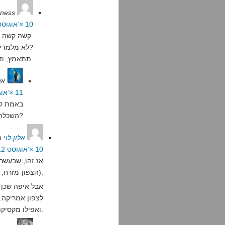
ness
10 ×‘אוגוסט 2012 בשעה 21:53
קשה קשה.
לא מלמדים יותר הבנת הנקרא בארץ?
תתאמץ, ודאי תצליח.
אל
11 ×‘אוגוסט 2012 בשעה 0:18
באמת קש
השכלה?
אלון לוי
ה
10 ×‘אוגוסט 2012 בשעה 23:22
אז זהו, שבעשר
(הצפון-מזרח, טקסס, ודרום קליפורניה) היו יותר קתולים.
אבל איפה שכן 
לצפון אמריקה. 
ואפילו מקסיקו במצב פחות רע ממה שהיתה בשנות ה-80.