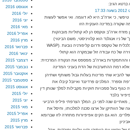
ספטמבר 2016
 ברטא
הגיב:
אוגוסט 2016
יולי 2016
י טיפשי, כי ארה"ב היא לא דוגמה. ואי אפשר לעשות
יוני 2016
מאי 2016
ן מזרח ארה"ב וטקסס הן לא קתוליות מובהקות
אפריל 2016
(ה"כסף הישן" של ניו אנגלנד הוא קלוויניסטי, משם הביטוי
מרץ 2016
WASP). הצמיחה הכלכלית של טקסס ודרום קליפורניה נובעת
פברואר 2016
ינואר 2016
ח וההתמקדות בארה"ב מפספס את הנקודה המרכזית:
דצמבר 2015
נובמבר 2015
אוקטובר 2015
ר להביא שתי מדינות בעלות גבול משותף ושתיהן
ספטמבר 2015
פת וספרד. המלכים פרדיננד ואיזבל קיבלו את
אוגוסט 2015
יה כגוף בעל סמכויות חוקיות מקבילות למלך שנותן דין
יולי 2015
יוני 2015
 מאתיים שנה לפני כן, המלך הצרפתי פיליפ הרביעי
מאי 2015
 של הוותיקן על ארצו סכנה למלכותו, וחיסל את
אפריל 2015
רים. הוא גם הקים אפיפיורות מתחרה לזו שברומא
מרץ 2015
פברואר 2015
של יורשיו עם הוותיקן ידעו עליות ומורדות, אבל