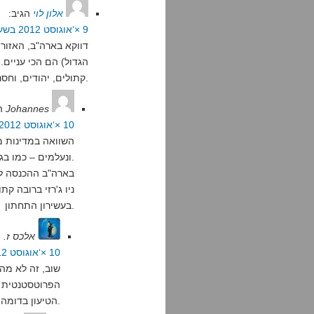
אלון לוי
הגיב:
9 ×‘אוגוסט 2012 בשעה 1:41
דווקא בארה"ב, האזורי
הגדול) הם הכי עניים.
קתולים, יהודים, וחסרי דת. הכסף האמריקאי לא בא מטנסי הבפטיסטית.
Johannes
ה
10 ×‘אוגוסט 2012 בשעה 17:54
השוואה במדינות 
ונעלמים – כמו בגרמניה.
ניו ג'רזי ברובה ק
בעשירון התחתון.
אלכס ז.
ה
10 ×‘אוגוסט 2012 בשעה 19:03
שוב, זה לא מה
הפרוטסטנטית ל
הטיעון בדומה למה שעשית לדברי רומני.