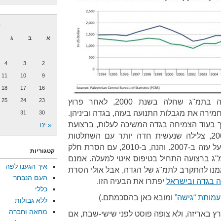
א
א
ב
ג
4
3
2
11
10
9
18
17
16
25
24
23
ראו, למשל, את הצלילה החדה בתמ"ג שחלה בשנת 2000, לאחר פרוץ
מירה את מגבלות התנועה בעזה, בגדה וביניהן.
31
30
ות, אך בעוד הצמיחה בגדה המשיכה לעלות, ברצועת
« ינו
עזה היא החלה לצלול בסוף 2005, צלילה שנעשית חדה יותר עם השתלטות
חמאס על הרצועה והטלת הסגר על עזה ב-2007. והנה, ב-2010, עם הסרת חלק
קטגוריות
ג ברצועה התחיל בטיפוס איטי למעלה. אמנם
איך הגענו לפה
מנו להתקרב לתמ"ג של הגדה, אבל אולי הסרת
העם הנבחר
ה בגדה ובישראל
יפתרו את הבעיה הזו.
כללי
עמותת “גישה”
ומובא כאן בהסכמתם.)
ללא גבולות
מחאה וחברה
 באריזה, ולא צופה פוסט לפני שישי-שבת, אם