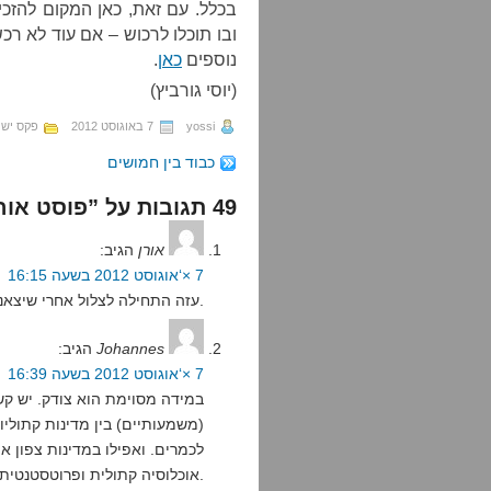
בכלל. עם זאת, כאן המקום להזכ
ובו תוכלו לרכוש – אם עוד לא ר
נוספים
כאן
.
(יוסי גורביץ)
yossi
7 באוגוסט 2012
פקס ישר
כבוד בין חמושים
49 תגובות על ”פוסט אורח: אלוהי הפרטים הקטנים“
אורן
הגיב:
7 ×‘אוגוסט 2012 בשעה 16:15
עזה התחילה לצלול אחרי שיצאנו משם.
Johannes
הגיב:
7 ×‘אוגוסט 2012 בשעה 16:39
במידה מסוימת הוא צודק. יש קש
(משמעותיים) בין מדינות קתולי
אוכלוסיה קתולית ופרוטסטנטית.