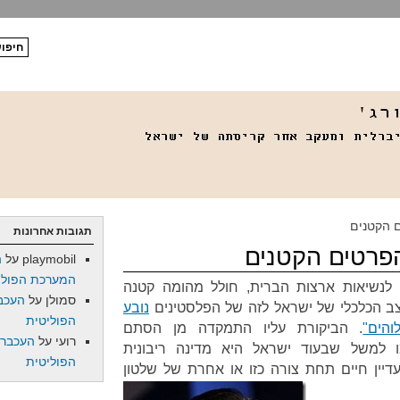
ם הקטנים
תגובות אחרונות
הפרטים הקטנים
playmobil
על
ה
המערכת הפולי
י לנשיאות ארצות הברית, חולל מהומה קטנה
סמולן
על
העכב
ב הכלכלי של ישראל לזה של הפלסטינים
נובע
הפוליטית
הים"
. הביקורת עליו התמקדה מן הסתם
רועי
על
העכברו
 למשל שבעוד ישראל היא מדינה ריבונית
הפוליטית
יין חיים תחת צורה כזו או אחרת של שלטון