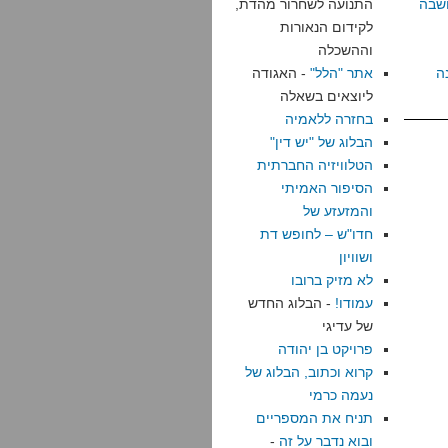
שבה
התנועה לשחרור מהדת,
לקידום הנאורות
וההשכלה
ה
אתר "הלל"
- האגודה
ליוצאים בשאלה
בחזרה ללאמיה
הבלוג של "יש דין"
הטלוויזיה החברתית
הסיפור האמיתי
והמזעזע של
חדו"ש – לחופש דת
ושוויון
לא מזיק ברובו
עמודו!
- הבלוג החדש
של עדיגי
פרויקט בן יהודה
קרוא וכתוב, הבלוג של
נעמה כרמי
תניח את המספריים
ובוא נדבר על זה
-