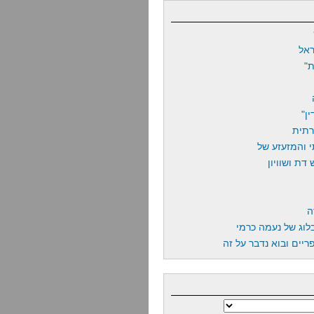
אל
"
ן"
רתית
 והמזעזע של
דת ושוויון
ה
לוג של נעמה כרמי
יים ובוא נדבר על זה