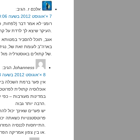
אלכס ז.
הגיב:
7 ×‘אוגוסט 2012 בשעה 20:06
רומני לא אמר דבר (לפחות, 
העיקר שיצא לך לרדת על קתולים.
אגב, תוכל להסביר במטותא 
בארה"ב לעומת זאת של, נגיד
של קתולים באוסטרליה מול זה של לא-קתולים.
Johanness
הגיב:
8 ×‘אוגוסט 2012 בשעה 22:43
אין פער ברמת השכלה בין
אוכלוסיה קתולית לפרוטס
הרבה יותר גבוה.
יש פערים שאינך יכול להת
פרוטסטנטיות כשאתה יכול
התייחסות לכנסיה המזרחית ככזו) לבין זו הפרוטסטנטית.
או בין צפון אמריקה הפרוטסטנטית לדרום אמריקה הקתולית.