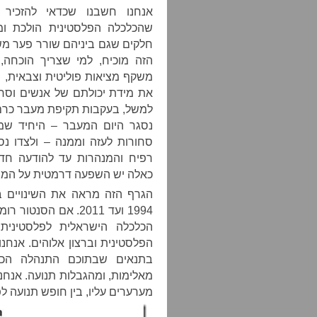
אנחנו חשבנו שכדאי להזכיר
שהכלכלה הפלסטינית הולכת ומ
חלקים שגם ביניהם שורר פער מש
הזה מוכיח, למי שצריך הוכחה,
משקף מציאות פוליטית וצבאית, 
את מידת יכולתם של אנשים וסחור
למשל, בעקבות תקיפת מעבר כרם
נסגר היום המעבר – היחיד שמ
סחורות לעזה וממנה – ולצדו נס
רפיח והמנהרות עד להודעה חדש
כאלה יש השפעה דרמטית על המצב
הגרף הזה מראה את השינויים 
1994 ועד 2011. אם ה
הכלכלה הישראלית לפלסטינית,
הפלסטינית וברצון אלוהים. אנח
בתנאים שבתוכם התנהלה הכלכ
מאלימות, ומהגבלות תנועה. אנחנ
מערערים עליו, בין חופש תנועה לפ