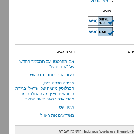
מאי 2006
תקנים
פים
הכי מוגבים
אם תחרטטו: על המסמך החדש
של "אם תרצו"
בעוד הדם רותח: חדל אש
אכיפה סלקטיבית,
הברלוסקוניזציה של ישראל, בגידת
הרופאים, ואין מה להתלהב מרבני
צהר: ארבע הערות על המצב
ארגון קש
משריינים את העוול
M
by
Indomagz Wordpress Theme
|
התאמה לעברית