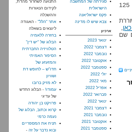
סגירתה של המחשבה
התנועה לשחרור מהדת,
ת"א ובקומיקס בירקות בקינג ג'ורג' 40 ת"א ואחוזה 125
הישראלית
לקידום הנאורות
פקס ישראליאנה
וההשכלה
וררת
צבא שיש לו מדינה
אתר "הלל"
- האגודה
אן
,
ליוצאים בשאלה
ארכיון
ם שם
בחזרה ללאמיה
ינואר 2023
הבלוג של "יש דין"
דצמבר 2022
הטלוויזיה החברתית
נובמבר 2022
הסיפור האמיתי
אוקטובר 2022
והמזעזע של
ספטמבר 2022
חדו"ש – לחופש דת
יים
יולי 2022
ושוויון
מאי 2022
ר
לא מזיק ברובו
אפריל 2022
עמודו!
- הבלוג החדש
פברואר 2022
של עדיגי
ינואר 2022
פרויקט בן יהודה
דצמבר 2021
קרוא וכתוב, הבלוג של
נובמבר 2021
נעמה כרמי
אוקטובר 2021
תניח את המספריים
ספטמבר 2021
ובוא נדבר על זה
-