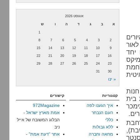
אוגוסט 2026
א
ב
ג
ד
ה
ו
ש
1
ורים
8
7
6
5
4
3
2
לאור
15
14
13
12
11
10
9
 יחד
22
21
20
19
18
17
16
מיקס
29
28
27
26
25
24
23
חרי מלחמת
31
30
יטית
« ינו
נות
קטגוריות
קישורים
 בית
 החוברת תימכר
איך הגענו לפה
972Magazine
ים.
העם הנבחר
אמת מארץ ישראל
-
כללי
הבלוג המשובח של אייל
רחבת
ללא גבולות
ניב
 ושבת),
מחאה וחברה
אתר "דעת אמת"
-
סנטר