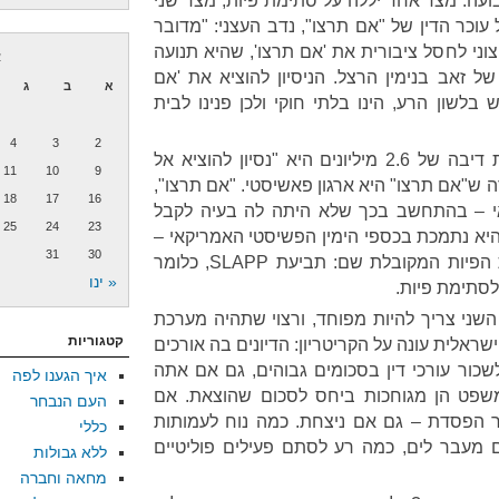
ועה: מצד אחד יללה על סתימת פיות, מצד שני
וכר הדין של "אם תרצו", נדב העצני: "מדובר
וני לחסל ציבורית את 'אם תרצו', שהיא תנועה
א
של זאב בנימין הרצל. הניסיון להוציא את 'אם
א
ב
ג
בלשון הרע, הינו בלתי חוקי ולכן פנינו לבית
4
3
2
אתם הבנתם את זה? לא תביעת דיבה של 2.6 מיליונים היא "נסיון להוציא אל
11
10
9
ה ש"אם תרצו" היא ארגון פאשיסטי. "אם תרצו",
18
17
16
י – בהתחשב בכך שלא היתה לה בעיה לקבל
25
24
23
שהיא נתמכת בכספי הימין הפשיסטי האמריקאי –
31
30
מעתיקה אלינו את שיטת סתימת הפיות המקובלת שם: תביעת SLAPP, כלומר
« ינו
סתימת פיות.
השני צריך להיות מפוחד, ורצוי שתהיה מערכת
קטגוריות
לית עונה על הקריטריון: הדיונים בה אורכים
לשכור עורכי דין בסכומים גבוהים, גם אם אתה
איך הגענו לפה
שפט הן מגוחכות ביחס לסכום שהוצאת. אם
העם הנבחר
 הפסדת – גם אם ניצחת. כמה נוח לעמותות
כללי
 מעבר לים, כמה רע לסתם פעילים פוליטיים
ללא גבולות
מחאה וחברה