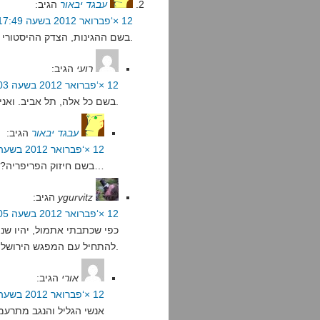
עבגד יבאור
הגיב:
12 ×‘פברואר 2012 בשעה 17:49
בשם ההגינות, הצדק ההיסטורי והאיזון התרבותי – שהפאב יהיה בירושלים.
רועי
הגיב:
12 ×‘פברואר 2012 בשעה 18:03
בשם כל אלה, תל אביב. ואני לא תל אביבי, אבל אין סיכוי שאגיע לירושלים.
עבגד יבאור
הגיב:
12 ×‘פברואר 2012 בשעה 18:06
בשם חיזוק הפריפריה? שלום אחרי הכל ירושלמי…
ygurvitz
הגיב:
12 ×‘פברואר 2012 בשעה 18:05
כפי שכתבתי אתמול, יהיו שנ
להתחיל עם המפגש הירושלמי.
אורי
הגיב:
12 ×‘פברואר 2012 בשעה 22:25
אנשי הגליל והנגב מתרעמ