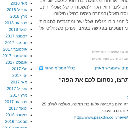
שעבר במסעדה תל אביבית שמחיר ארוחה ממוצעת בה הוא כ-300 ₪. אם
מאי 2018
ילים, הוא הלך למשכורות של אוכלי חינם
אפריל 2018
ח תא"ל (במהרה בימינו במיל') חילווה.
מרץ 2018
המגיבים מגלים שכל ישר ומתנגדים לתגובות
פברואר 2018
י תומכים בפגישה בפאב. נעדכן כשנחליט על
ינואר 2018
דצמבר 2017
נובמבר 2017
אוקטובר 2017
ה של המחשבה הישראלית
ספטמבר 2017
זם
,
רונן שובל
,
תומר פרסיקו
אוגוסט 2017
נים שהמגרש מאוזן
בגלל המכ"מ ההוא
יולי 2017
יוני 2017
מאי 2017
אפריל 2017
מרץ 2017
פברואר 2017
התנועה הפשיסטית בדיוק הפסידה היום בתביעה על גניבת תמונה, ואולצה לשלם 25
ינואר 2017
דצמבר 2016
http://www.psakdin.co.il/new
נובמבר 2016