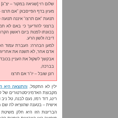
שלום רוי [שגיאה במקור – יצ"ג]
מעיון בדף הפייסבוק "אם תרצו –
תנועת "אם תרצו" איננה תנועה 
בכוונתו לפנות ביום ראשון הקר
דיבה ולשון הרע.
למען הבהרה: העברת עמוד הפי
אדם אחר, לא תשנה את אחריותך 
אבקשך לשקול את העניין בכובד
בברכה,
רונן שובל – יו"ר אם תרצו
ילין לא התקפל,
והתוצאה היא 
מקבוצת האדמיניסטרטורים של קבוצת
רינג, דוד רמז, נעם לבנה, טל ניב
אישית – בטענה שהוציאו לה שם ר
הבריונות הזו היא חלק משיטת 