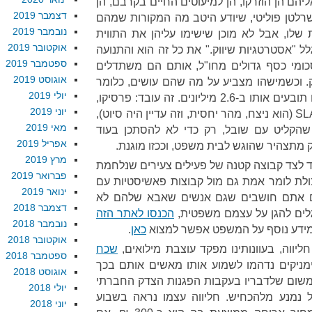
יהם הן הוזרקו, הן למיעוטים החיים בקרבם, הן
דצמבר 2019
שרלטן פוליטי, שיודע היטב מה המקורות שמהם
נובמבר 2019
 שלו, אבל לא מוכן שישימו עליהן את התווית
אוקטובר 2019
ל "אסטרטגיות שיווק." את כל זה הוא והתנועה
ספטמבר 2019
ומי כסף גדולים מחו"ל, אותם הם משתדלים
אוגוסט 2019
 וכשמישהו מצביע על מה שהם עושים, כלומר
יולי 2019
קורא להם תנועה פאשיסטית, הם תובעים אותו ב-2.6 מיליונים. זה עובד: פרסיקו,
יוני 2019
שכבר נכווה כאמור בתביעת SLAPP (הוא ניצח, מהר יחסית, וזה עדיין היה סיוט),
מאי 2019
קליט עם שובל, רק כדי לא להסתכן בעוד
אפריל 2019
 מתצהיר שהוגש לבית משפט, וככזו מוגנת.
מרץ 2019
 לצד קבוצה קטנה של פעילים צעירים שנלחמת
פברואר 2019
כולת לומר אמת גם מול קבוצות פאשיסטיות עם
ינואר 2019
ם אתם חושבים שגם אנשים שאבא שלהם לא
דצמבר 2018
וגלים להגן על עצמם משפטית,
הכנסו לאתר הזה
נובמבר 2018
 מידע נוסף על המשפט אפשר למצוא
כאן
.
אוקטובר 2018
יווה, בעוונותינו מפקד עוצבת מילואים,
שכח
ספטמבר 2018
ימניקים נדהמו לשמוע אותו מאשים אותם בכך
אוגוסט 2018
– משום שלדבריו בעקבות הפגנות הצדק החברתי
יולי 2018
ל נמנע מלהכחיש. חליווה עצמו נראה בשבוע
יוני 2018