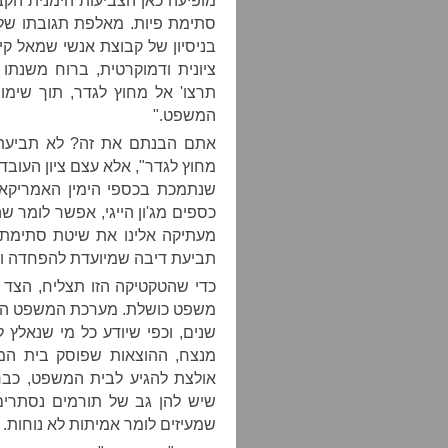
מופיעה כאן הצביעות הימנית הקב
סתימת פיות. מאלפת תגובתו של ע
בניסיון של קבוצת אנשי שמאל קיצ
ציונית ודמוקרטית, ברוח משנתו 
תרצו' אל מחוץ לגדר, תוך שימוש 
המשפט."
מחוץ לגדר", אלא עצם ציון העובד
שנתמכת בכספי הימין האמריקא
כספים מג'ון הייגי, אפשר לומר 
תביעת דיבה שמיועדת להפחדה ול
כדי שהטקטיקה הזו תצליח, הצד 
משפט כושלת. מערכת המשפט הישרא
שנים, וכפי שיודע כל מי שנאלץ 
מנצח, ההוצאות שפוסק בית המ
אולצת להגיע לבית המשפט, כבר
שיש להן גב של תורמים נסתרים
שמעיזים לומר אמיתות לא נוחות.