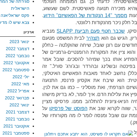
אשיסטית? לדעתי כן. גם המומחה העולמי
סגירתה של המח
יא מזכירה תנועה פאשיסטית. לשם שעשוע,
הישראלית
עות
מסמך "14 הנקודות של הפאשיזם" הידוע
.
פקס ישראליאנה
 חלק ניכר מהנקודות רלוונטי.
צבא שיש לו מדינ
סיקו,
שכבר חטף פעם תביעת SLAPP
מנביא
ארכיון
ון, הגיש גם הוא
תצהיר
לבית המשפט מטעם
ינואר 2023
חודשים עם רונן שובל, שיחה שהוקלטה – כחלק
דצמבר 2022
והוא ציין את המקורות הרומנטיים-גרמניים של
נובמבר 2022
הפתיע אותו בכך שמיהר להסכים. שובל אמר
אוקטובר 2022
כטה ובשלינג ובהרדר ובג'ורג' סורל." זה
ספטמבר 2022
רך כלל) נחשב לאחד מאבות הפאשיזם האיטלקי,
יולי 2022
טית: הוא שיבח את אקסיון פרנסז, התנועה
מאי 2022
זם הצרפתי, ואת מוסליני – כמו גם את לנין.
אפריל 2022
ץ את עלילות הדם. איך לומר, לא בדיוק מישהו
פברואר 2022
הניאו-ציונית להתלהב ממנו. פרסיקו מציין
ינואר 2022
, שווה לקרוא שוב את
הפוסט של פרסיקו
על
דצמבר 2021
תעמת עם שובל ומנסה לומר לו מה מקורותיו של
נובמבר 2021
.)
אוקטובר 2021
ל
ספטמבר 2021