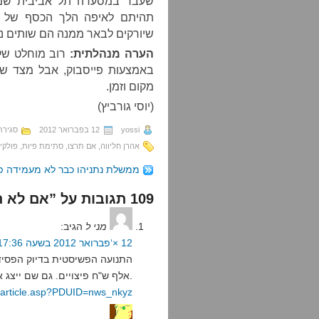
תהיתם לאיפה הלך הכסף של הט
שיורקים לבאר ממנה הם שותים נוס
הערה מנהלתית:
רוב מוחלט של 
באמצעות פייסבוק, אבל מצד שנ
מקום וזמן.
(יוסי גורביץ)
yossi
12 בפברואר 2012
סגירת
אהרן חליווה
,
אם תרצו
,
סתימת פיות
,
פולקי
ממשלת נתניהו כבר לא מעמידה פ
109 תגובות על ”אם לא תרצו, נסתום לכם את הפה“
מני ל
הגיב:
12 ×‘פברואר 2012 בשעה 17:36
אלף ש"ח פיצויים. גם שם ייצג אותם נדב העצני.
s/article.asp?PDUID=nws_nkyz