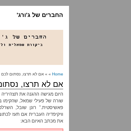
החברים של ג'ורג'
Home
» » אם לא תרצו, נסתום לכם
אם לא תרצו, נסתו
היום מגישה ההגנה את תצהיריה 
שורה של פעילי שמאל, שהקימו ב
פאשיסטית." רונן שובל, השרל
וויקיפדיה העברית אם תעז לכתוב 
את מכתב האיום הבא: