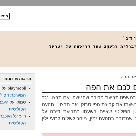
 את הפה
תגובות אחרונות
ם לכם את הפה
playmobil
על
ה
המערכת הפולי
במשפט תביעת הדיבה שהגישה "אם תרצו" נגד
סמולן
על
העכב
שעתו את קבוצת הפייסבוק "אם תרצו – תנועה
הפוליטית
טן הפוליטי שאיים בשעתו בתביעת דיבה על
רועי
על
העכברו
שמדובר בתנועת ימין, מיהר לשלוח לרועי ילין
הפוליטית