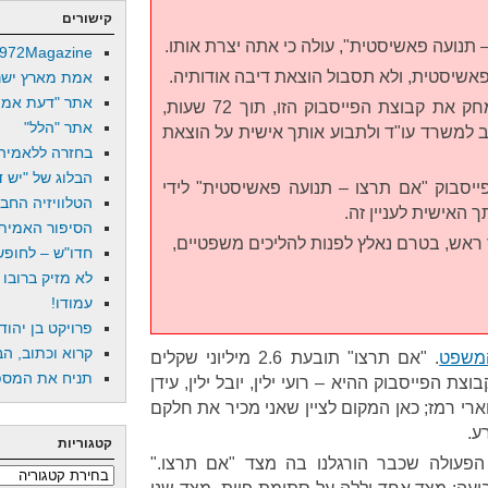
קישורים
 תנועה פאשיסטית", עולה כי אתה יצרת אותו.
972Magazine
פאשיסטית, ולא תסבול הוצאת דיבה אודותיה.
אמת מארץ ישר
אתר "דעת אמת
ברצוני להודיעך כי באם לא תמחק את קבוצת הפייסבוק הזו, תוך 72 שעות,
אתר "הלל"
וב למשרד עו"ד ולתבוע אותך אישית על הוצאת
בחזרה ללאמיה
הבלוג של "יש די
יסבוק "אם תרצו – תנועה פאשיסטית" לידי
הטלוויזיה החב
האישית לעניין זה.
הסיפור האמיתי
 ראש, בטרם נאלץ לפנות להליכים משפטיים,
חדו"ש – לחופש 
לא מזיק ברובו
עמודו!
פרויקט בן יהוד
קרוא וכתוב, הב
המשפט
. "אם תרצו" תובעת 2.6 מיליוני שקלים
תניח את המספר
 הפייסבוק ההיא – רועי ילין, יובל ילין, עידן
 וארי רמז; כאן המקום לציין שאני מכיר את חלקם
ע.
קטגוריות
הפעולה שכבר הורגלנו בה מצד "אם תרצו."
קטגוריות