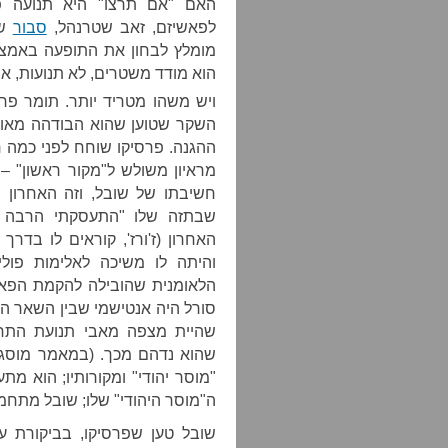
האם "אם תרצו" היא תנועה פ
לפאשיזם, זאב שטרנהל,
סבור
שה
מומלץ לבחון את התופעה באמצ
הוא מודד משטרים, לא תנועות, אבל
ויש משהו מטריד יותר. תומר פר
השקר שטוען שהוא הבודהה מאורי
ההגנה. פרסיקו שוחח לפני כמה 
מראיון משולש ל"מקור ראשון" – 
חשיבתו של שובל, וזה האחרון 
שבתזה שלו "התעסקתי הרבה בפי
האחרון (ז'ורז', קוראים לו בד
והיתה לו משיכה לאלימות פולי
הלאומנית שהובילה להקמת הפאשי
סורל היה אנטישמי שבין השאר הפי
שהיית מצפה מאבי תנועת התחיה 
שהוא נדהם מכך. (במאמר מוסגר
"מוסר יהודי" ומקורותיו; הוא מ
ה"מוסר היהודי" שלו; שובל מתחמק
שובל טען שפרסיקו, בביקורת ע