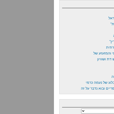
אל
"
ן"
רתית
 והמזעזע של
דת ושוויון
ה
לוג של נעמה כרמי
יים ובוא נדבר על זה