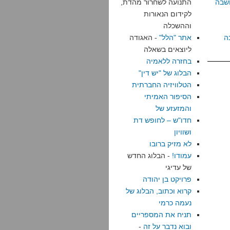
שבה
התנועה לשחרור מהדת,
לקידום הנאורות
וההשכלה
ה
אתר "הלל"
- האגודה
ליוצאים בשאלה
בחזרה ללאמיה
הבלוג של "יש דין"
הטלוויזיה החברתית
הסיפור האמיתי
והמזעזע של
חדו"ש – לחופש דת
ושוויון
לא מזיק ברובו
עמודו!
- הבלוג החדש
של עדיגי
פרויקט בן יהודה
קרוא וכתוב, הבלוג של
נעמה כרמי
תניח את המספריים
ובוא נדבר על זה
-