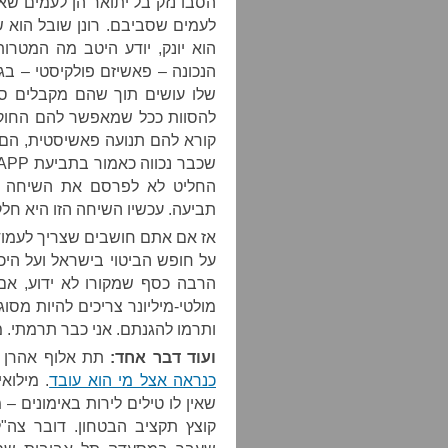
הסבו נזק בל יתואר הן לעמים שאל
לעמים שסביבם. רונן שובל הוא 
הוא יונק, יודע היטב מה המטרות
הנכונה – פאשיזם פולקיסטי – בגל
שלו עושים תוך שהם מקבלים סכ
להסוות ככל שמאפשר להם החוק.
החליט לא לפרסם את השיחה שה
תביעה. עכשיו השיחה הזו היא חלק
אז אם אתם חושבים שצריך לעמוד
על חופש הביטוי בישראל ועל הי
הרבה כסף שמקורו לא ידוע, א
מולטי-מיליונר צריכים להיות מס
ותרמו להגנתם. אני כבר תרמתי.
ועוד דבר אחד:
תת אלוף אהרן חל
כנראה אצל מי הוא עובד
. מילוא
שאין לו טילים לירות באימונים 
קוצץ תקציב הבטחון. דובר צה"