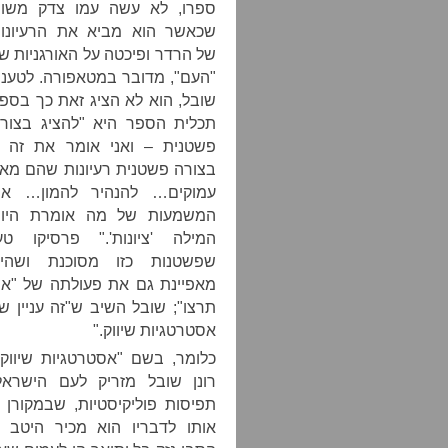
ספרו, לא עשה עמו צדק משו
שכאשר הוא מביא את הרעיונו
של הרדר ופיכטה על האורגניות ש
"העם", מדובר במטאפורה. לטענ
שובל, הוא לא הציג זאת כך בספ
תכלית הספר היא "להציג בצור
פשטנית – ואני אומר את זה 
בצורה פשטנית רעיונות שהם מא
עמוקים… להנהיר להמון… א
המשמעות של מה אומרת היו
המילה 'ציונות'." פרסיקו טע
שפשטנות כזו מסוכנת ושהי
מאפיינת גם את פעולתה של "א
תרצו"; שובל השיב ש"זה עניין ש
אסטרטגיות שיווק."
כלומר, בשם "אסטרטגיות שיווק"
רונן שובל מזריק לעם הישראל
תפיסות פוליקיסטיות, שבמקורן 
אותו לדבריו הוא מכיר היטב 