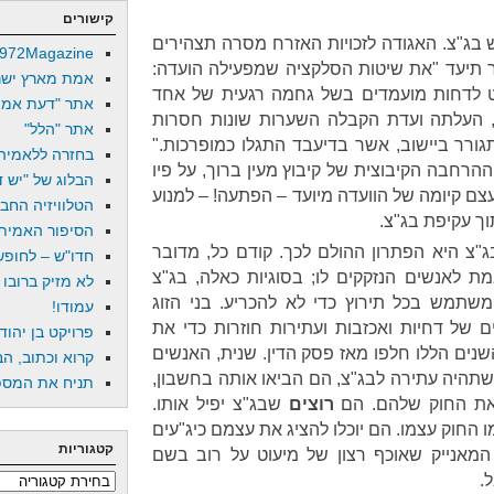
קישורים
 בג"צ. האגודה לזכויות האזרח מסרה תצהירים
972Magazine
 תיעד "את שיטות הסלקציה שמפעילה הועדה:
אמת מארץ ישר
לט לדחות מועמדים בשל גחמה רגעית של אחד
אתר "דעת אמת
, העלתה ועדת הקבלה השערות שונות חסרות
אתר "הלל"
גורר ביישוב, אשר בדיעבד התגלו כמופרכות."
בחזרה ללאמיה
הרחבה הקיבוצית של קיבוץ מעין ברוך, על פיו
הבלוג של "יש די
ם קיומה של הוועדה מיועד – הפתעה! – למנוע
הטלוויזיה החב
וך עקיפת בג"צ.
הסיפור האמיתי
"צ היא הפתרון ההולם לכך. קודם כל, מדובר
חדו"ש – לחופש 
ת לאנשים הנזקקים לו; בסוגיות כאלה, בג"צ
לא מזיק ברובו
תמש בכל תירוץ כדי לא להכריע. בני הזוג
עמודו!
ים של דחיות ואכזבות ועתירות חוזרות כדי את
פרויקט בן יהוד
ם הללו חלפו מאז פסק הדין. שנית, האנשים
קרוא וכתוב, הב
שתהיה עתירה לבג"צ, הם הביאו אותה בחשבון,
תניח את המספר
את החוק שלהם. הם
רוצים
שבג"צ יפיל אותו.
ו החוק עצמו. הם יוכלו להציג את עצמם כיג"עים
קטגוריות
 המאנייק שאוכף רצון של מיעוט על רוב בשם
.
קטגוריות