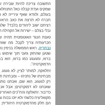
התשובה צריכה להיות שבירה ש
בעולם, ולוודא שאף עירייה לא
חברה לא תרצה את כאב הראש ש
ובלי בצלם – ישירות אל הקהילה ה
טענת הנגד האוטומטית תהיה ש
הכרעותיה צריך לקבל. מה שוו
נבחריה
, ראש הממשלה בנימין נת
שטען שהחוק גזעני תוך שימוש ב
ברווז, ומגעגע כמו ברווז, הוא ב
הדמוקרטיה".
זחלאקה, למותר לציין, לא געגע.
מבחינתו של נתניהו – ומבחינת חל
רק לגעגע. הוא שם, ואנחנו נות
שאנחנו לא דמוקרטים; אבל אנחנ
כדיבור. זחאלקה והח"כים האחרים 
מקואליציה כלשהי ולא יזכו בכוח 
הם חלק מהדמוקרטיה היהודית; 