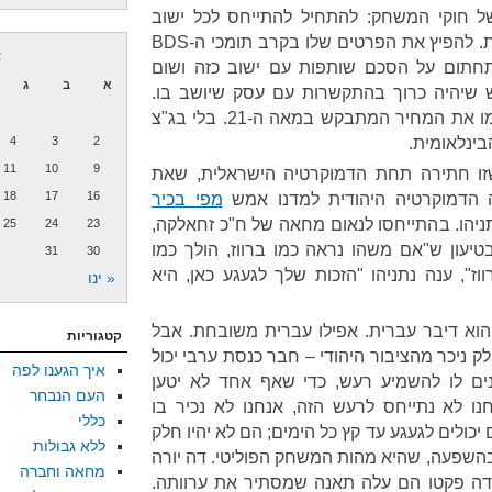
ל חוקי המשחק: להתחיל להתייחס לכל ישוב
שמקים ועדת קבלה כאל התנחלות. להפיץ את הפרטים שלו בקרב תומכי ה-BDS
א
 תחתום על הסכם שותפות עם ישוב כזה ושום
א
ב
ג
יהיה כרוך בהתקשרות עם עסק שיושב בו.
רציתם ישוב ליהודים בלבד? שלמו את המחיר המתבקש במאה ה-21. בלי בג"צ
בינלאומית.
2
3
4
11
10
9
זו חתירה תחת הדמוקרטיה הישראלית, שאת
18
17
16
ה הדמוקרטיה היהודית למדנו אמש
מפי בכיר
ניהו. בהתייחסו לנאום מחאה של ח"כ זחאלקה,
25
24
23
טיעון ש"אם משהו נראה כמו ברווז, הולך כמו
31
30
רווז", ענה נתניהו "הזכות שלך לגעגע כאן, היא
« ינו
 הוא דיבר עברית. אפילו עברית משובחת. אבל
קטגוריות
ק ניכר מהציבור היהודי – חבר כנסת ערבי יכול
איך הגענו לפה
נים לו להשמיע רעש, כדי שאף אחד לא יטען
העם הנבחר
ו לא נתייחס לרעש הזה, אנחנו לא נכיר בו
כללי
יכולים לגעגע עד קץ כל הימים; הם לא יהיו חלק
ללא גבולות
ובהשפעה, שהיא מהות המשחק הפוליטי. דה יורה
מחאה וחברה
דה פקטו הם עלה תאנה שמסתיר את ערוותה.