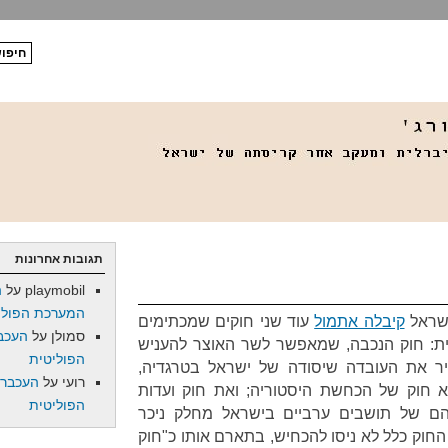
תגובות אחרונות
playmobil
על
ה
המערכת הפולי
ישראל
קיבלה אתמול
עוד שני חוקים שמכתימים
סמולן
על
העכב
ת: חוק הנכבה, שמאפשר לשר האוצר להעניש
הפוליטית
יר את העובדה שיסודה של ישראל בטרגדיה,
רועי
על
העכברו
הוא חוק של הכחשת היסטוריה; ואת חוק ועדות
הפוליטית
הם של תושבים ערביים בישראל מחלק ניכר
חוק כלל לא ניסו להכחיש, בתארם אותו כ"חוק