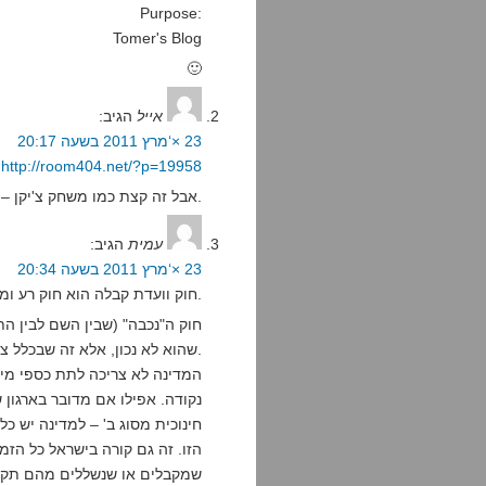
Purpose:
Tomer's Blog
🙂
אייל
הגיב:
23 ×‘מרץ 2011 בשעה 20:17
http://room404.net/?p=19958
אבל זה קצת כמו משחק צ'יקן – אני כבר לא בטוח שהם לא מתכוונים לזה ברצינות.
עמית
הגיב:
23 ×‘מרץ 2011 בשעה 20:34
חוק וועדת קבלה הוא חוק רע ומרושע.
חוק ה"נכבה" (שבין השם לבין התו
שהוא לא נכון, אלא זה שבכלל צריכים חוק שמציין את המובן מאליו הוא טיפשי.
המדינה לא צריכה לתת כספי מיס
נקודה. אפילו אם מדובר בארגון ש
חינוכית מסוג ב' – למדינה יש כ
הזו. זה גם קורה בישראל כל הזמן
שמקבלים או שנשללים מהם תק