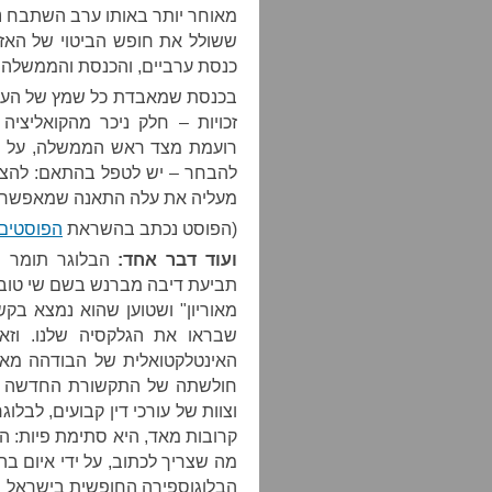
מאוחר יותר באותו ערב השתבח נת
ששולל את חופש הביטוי של האזר
כנסת ערביים, והכנסת והממשלה 
בכנסת שמאבדת כל שמץ של העמד
זכויות – חלק ניכר מהקואליציה
רועמת מצד ראש הממשלה, על רצ
להבחר – יש לטפל בהתאם: להציג
מעליה את עלה התאנה שמאפשר ל
(הפוסט נכתב בהשראת
הפוסטים
ועוד דבר אחד:
הבלוגר תומר פר
תביעת דיבה מברנש בשם שי טובל
מאוריון" ושטוען שהוא נמצא בק
שבראו את הגלקסיה שלנו. וזא
האינטלקטואלית של הבודהה מאור
חולשתה של התקשורת החדשה יח
וצוות של עורכי דין קבועים, לבלו
קרובות מאד, היא סתימת פיות: 
מה שצריך לכתוב, על ידי איום ב
הבלוגוספירה החופשית בישראל 