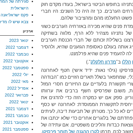
סגירתה של המח
ניהו בחופש הביטוי בישראל, בעודו מקדם חוק
הישראלית
חים הערבים. כך זה היה כל השנים: היו חברי
פקס ישראליאנה
פשוט התעלמו מהם ומהציבור שלהם.
צבא שיש לו מדינ
ת פנים שהיא מכירה באזרחיה הערבים כשווי
ארכיון
 של נתניהו מצהיר ללא הרף, מלווה בשתיקה
ונו בשלילת זכותם של חברי הכנסת הערבים
ינואר 2023
 אותה בעולם כאסופת הגזענים שהיא, ולהסיר
דצמבר 2022
ה להעמיד פנים שהיא פרלמנט.
נובמבר 2022
אוקטובר 2022
הללו
ב"
מדרון חלקלק
".)
ספטמבר 2022
סיקו (גילוי נאות: ידיד אישי) חטף לאחרונה
יולי 2022
י, שמתפאר בשלל תארים הזויים כמו "הבודהה
מאי 2022
שרי תקשורת בלעדיים עם החיזרים חסרי המזל
אפריל 2022
ת, משום שפרסיקו חשף ברבים את ערוותו
פברואר 2022
יון. ספק אם יש כמקרה הזה כדי להדגים את
ינואר 2022
סית לתקשורת הממוסדת: לאחרונה יש כסף
דצמבר 2021
גרים לא כל כך. מטרתן של תביעות דיבה, לעיתים
נובמבר 2021
הפחדתם של בלוגרים אחרים כדי שלא יכתבו את
אוקטובר 2021
הוצאות כבדות והליכים משפטיים. אם עתידה של
ספטמבר 2021
חשוב לכם, תרמו
לקרן ההגנה של תומר פרסיקו
.