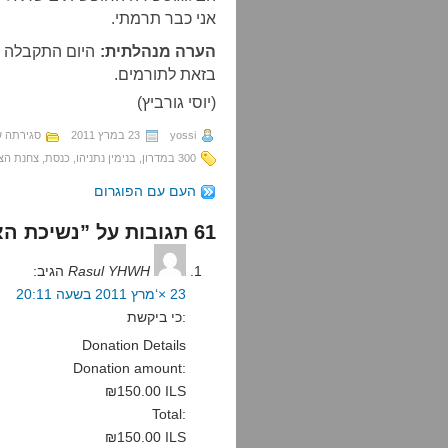
אני כבר תרמתי.
הערה מנהלתית:
היום התקבלה 
בזאת לתורמים.
(יוסי גורביץ)
yossi
23 במרץ 2011
סגירתה 
300 במדרון
,
בנימין נתניהו
,
כנסת
,
צחנת הצי
העם עם הפוגרום
61 תגובות על ”נשיכת האווז“
Rasul YHWH
הגיב:
23 ×‘מרץ 2011 בשעה 20:11
כי ביקשת:
Donation Details
Donation amount:
₪150.00 ILS
Total:
₪150.00 ILS