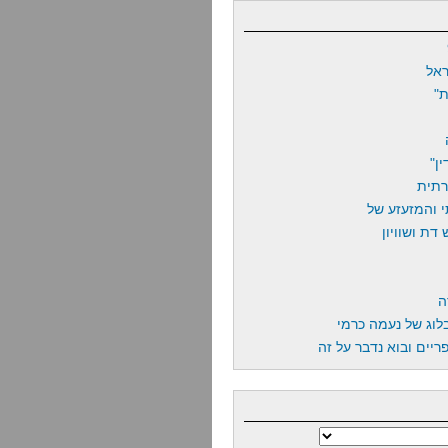
אל
"
ן"
רתית
 והמזעזע של
דת ושוויון
ה
לוג של נעמה כרמי
יים ובוא נדבר על זה