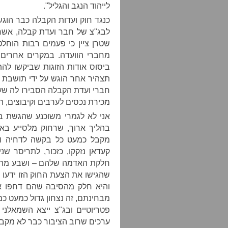
לייהוד הנגב והגליל".
כנגד חוק ועדות הקבלה כבר הוגש
לבג"צ של חבר ועדת קבלה, אשר
שטרן ציין כי פעמים רבות הוח
מחברי הוועדה. במקרים אחרים
ביסוס אודות הזוגות שביקשו להת
תצהיר אחר הוגש על ידי תושבת ה
חברי ועדת הקבלה הסבירו לה שעצ
מכירת נכסים לערבים וקיבוצים, ת
אני לא לגמרי משוכנע שהגשת בג
בהליך ארוך, שרחוק מלסייע באמ
מקבל כמעט כל בקשה לדחיה ומש
קעדאן נזקקו, כזכור, לתריסר שנ
חלקת האדמה שלהם – ושבע מהשני
שהגישו את הצעת החוק הזו ידעו 
והיא חלק מהסיבה שהם דחפו 
מבחינתם, זה נצחון גדול כמעט כמ
פטריוטיים ובג"צ ייצא השמאלני
ערכים שרוב הציבור כבר לא מקבל