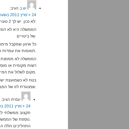
ש.ב
הגיב:
24 ×‘מרץ 2011 בשעה 0:46
לא נכון. יש לך 2 טעויות חמורות:
הממשלה היא לא המדינ
של ביטויים.
כל ארגון שמקבל מימון
תואמות את עמדות הממשלה בכל נושא.
הממשלה לא מממנת את
רשות מקומית או מוסד 
מקום לשלול את המימון שלהם כי אז זה לא "אי מימון" אלא השתקה.
בטח לא כשמועצת יש"
שמנוגדת לזו של הממשלה בסוגיות כמו ההקפאה, והדוגמאות רבות.
עמית
הגיב:
24 ×‘מרץ 2011 בשעה 2:08
נוספת של הממשלה לקדם את התהליכים שהיא רוצה לקדם.
התהליכים הללו הם 