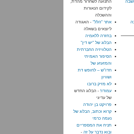
שבה
התנועה לשחרור מהדת,
לקידום הנאורות
וההשכלה
ה
אתר "הלל"
- האגודה
ליוצאים בשאלה
בחזרה ללאמיה
הבלוג של "יש דין"
הטלוויזיה החברתית
הסיפור האמיתי
והמזעזע של
חדו"ש – לחופש דת
ושוויון
לא מזיק ברובו
עמודו!
- הבלוג החדש
של עדיגי
פרויקט בן יהודה
קרוא וכתוב, הבלוג של
נעמה כרמי
תניח את המספריים
ובוא נדבר על זה
-