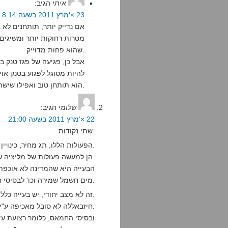
איתי
הגיב:
23 ×‘מרץ 2011 בשעה 8:14
אם נדייק יותר, תותחנים לא
מטרות רחוקות יותר ומשיגים 
שהוא פחות מדוייק.
אבל כן, פגיעה של פגז טנק ב
הוא תותחן טוב ואפילו שישה אם הוא צלף.
שלומי
הגיב:
22 ×‘מרץ 2011 בשעה 21:00
שתי נקודות:
1. הפעולות הללו, תג מחיר, כינויין.
הן למעשה פעולות של מליציה שמפירות את חוקי המלחמה.
הבעייה היא שהמדינה לא אוכפת
מים חשמל שמירה וכו' לבסיסי הפעולה של המליציות כלומר להתנחלויות.
זה לא מצב יחודי, יש בעייה כללית באכיפת חוקים על מיליציות.
חיזבאללה לא סובל מאכיפה ע"י לבנון.
ובסיסי החמאס, כלומר רצועת ע