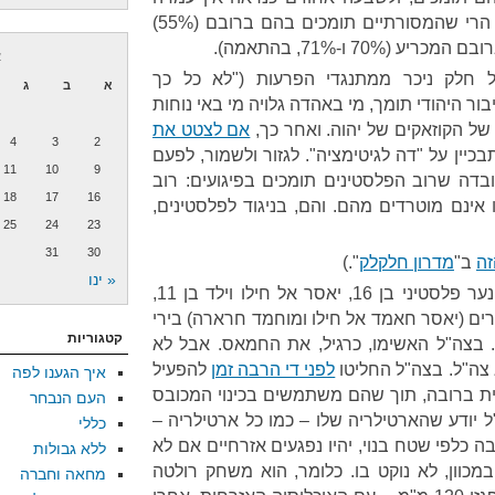
בשאלה "פוגרומים, טוב או רע"), הרי שהמסורתיים תומכים בהם ברובם (55%)
70 ו-71%, בהתאמה).
א
חלק ניכר ממתנגדי הפרעות ("לא כל כך
א
ב
ג
ור היהודי תומך, מי באהדה גלויה מי באי נוחות
ל הקוזאקים של יהוה. ואחר כך,
אם לצטט את
4
3
2
יין על "דה לגיטימציה". לגזור ולשמור, לפעם
11
10
9
ובדה שרוב הפלסטינים תומכים בפיגועים: רוב
18
17
16
אינם מוטרדים מהם. והם, בניגוד לפלסטינים,
25
24
23
31
30
זה
ב"
מדרון חלקלק
".)
« ינו
נער פלסטיני בן 16, יאסר אל חילו וילד בן 11,
רים (יאסר חאמד אל חילו ומוחמד חרארה) בירי
קטגוריות
 בצה"ל האשימו, כרגיל, את החמאס. אבל לא
צה"ל. בצה"ל החליטו
לפני די הרבה זמן
להפעיל
איך הגענו לפה
חית ברובה, תוך שהם משתמשים בכינוי המכובס
העם הנבחר
ל יודע שהארטילריה שלו – כמו כל ארטילריה –
כללי
 כלפי שטח בנוי, יהיו נפגעים אזרחיים אם לא
ללא גבולות
במכוון, לא נוקט בו. כלומר, הוא משחק רולטה
מחאה וחברה