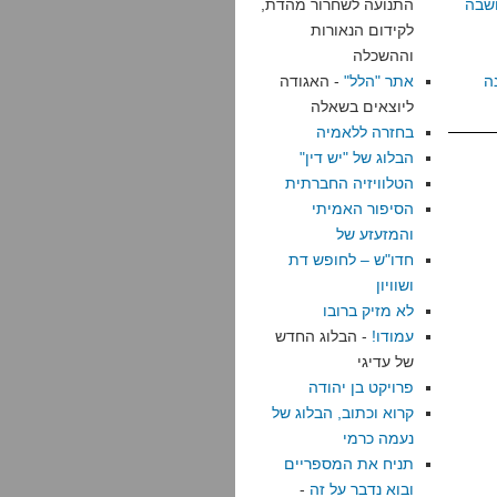
שבה
התנועה לשחרור מהדת,
לקידום הנאורות
וההשכלה
ה
אתר "הלל"
- האגודה
ליוצאים בשאלה
בחזרה ללאמיה
הבלוג של "יש דין"
הטלוויזיה החברתית
הסיפור האמיתי
והמזעזע של
חדו"ש – לחופש דת
ושוויון
לא מזיק ברובו
עמודו!
- הבלוג החדש
של עדיגי
פרויקט בן יהודה
קרוא וכתוב, הבלוג של
נעמה כרמי
תניח את המספריים
ובוא נדבר על זה
-