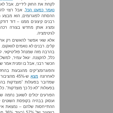
לקחת את החוק לידיים, אבל לא 
נאמר כמעט הכל
, אבל רצוי לה
ההסתה לפוגרומים, הוא מבצע ת
רבנים קיצונים ממנו – דוד דודקב
ומציג אותן מחדש בצורה רכה 
לגיטימציה.
אלא שאי אפשר להאשים רק את ה
קלים. רבנים לא נואמים לוואקום.
בהרבה מזה שמנהל פוליטיקאי. ל
כלל, להקצנה. יגאל עמיר, למשל
הכשר רבני, אבל בו זמנית אמר ש
והפוגרומצ'יקים מהגבעות בהח
לאחרונה
מצא
בפעולות "לא כל כך מוצדקות". כל
הפורעים יכולים לשאוב נחמה ש
ועסוק בבהיה בקופסת השוטים 
ההתייחסות שלהם – נמצאת איתם 
בשיע