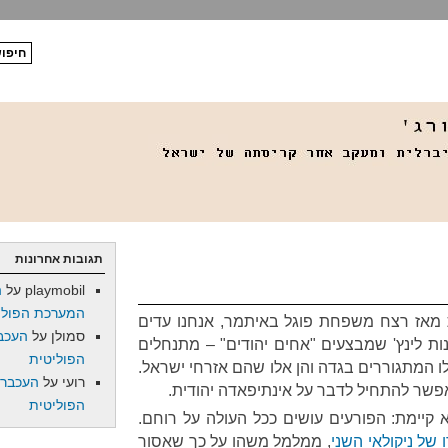
תגובות אחרונות
playmobil
על
ה
המערכת הפולי
 מאז רצח משפחת פוגל באיתמר, אנחנו עדים
סמולן
על
העכב
נות לינץ' שמבצעים "אחים יהודים" – מתנחלים
הפוליטית
לו המתגוררים בגדה והן אלו שהם אזרחי ישראל.
רועי
על
העכברו
 אפשר להתחיל לדבר על אינתיפאדה יהודית.
הפוליטית
יימת: הפורעים עושים ככל העולה על רוחם.
 של ניקולאי השני
, ממלמל משהו על כך שאסור