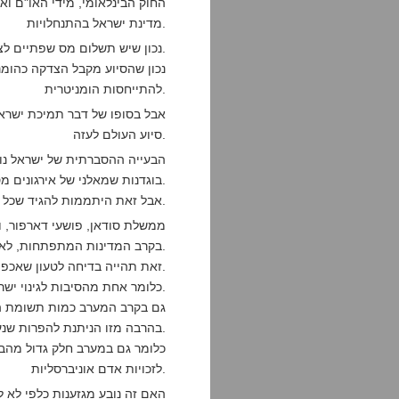
החוק הבינלאומי, מידי האו"ם ואי
מדינת ישראל בהתנחלויות.
נכון שיש תשלום מס שפתיים לצורך לציית לחוק הבינלאומי, אבל אין אכיפה.
נכון שהסיוע מקבל הצדקה כהומנ
להתייחסות הומניטרית.
אבל בסופו של דבר תמיכת ישראל
סיוע העולם לעזה.
בוגדנות שמאלני של אירגונים מסויימים.
אבל זאת היתממות להגיד שכל הביקורת על ישראל נובעת ממניעים של זכויות אדם.
ממשלת סודאן, פושעי דארפור, ו
בקרב המדינות המתפתחות, לאן הן מתפתחות?, הם תומכים בפלסטינאיים.
זאת תהייה בדיחה לטעון שאכפת להם מזכויות אדם.
כלומר אחת מהסיבות לגינוי ישראל אינה קשורה לזכויות אדם, למרות הרטוריקה.
גם בקרב המערב כמות תשומת הל
בהרבה מזו הניתנת להפרות שנעשות במדינות המתפתחות.
כלומר גם במערב חלק גדול מהביק
לזכויות אדם אוניברסליות.
האם זה נובע מגזענות כלפי לא 