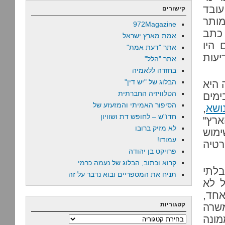
ובד
קישורים
מותר
972Magazine
 כתב
אמת מארץ ישראל
 היו
אתר "דעת אמת"
יעות
אתר "הלל"
בחזרה ללאמיה
הבלוג של "יש דין"
 היא
הטלוויזיה החברתית
מים
הסיפור האמיתי והמזעזע של
ושא
,
חדו"ש – לחופש דת ושוויון
ארץ"
לא מזיק ברובו
ימוש
עמודו!
טיה
פרויקט בן יהודה
קרוא וכתוב, הבלוג של נעמה כרמי
לתי
תניח את המספריים ובוא נדבר על זה
ל לא
אחד,
קטגוריות
משרה
ונה
קטגוריות