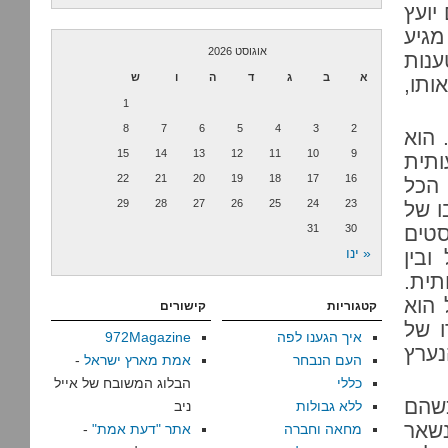
יועץ
מגיע
אוגוסט 2026
ענות
א
ב
ג
ד
ה
ו
ש
ותו,
1
8
7
6
5
4
3
2
 הוא
15
14
13
12
11
10
9
תית
22
21
20
19
18
17
16
הכל
29
28
27
26
25
24
23
ו של
סטים
30
31
« ינו
ובין
תית.
 הוא
קטגוריות
קישורים
ו של
איך הגענו לפה
972Magazine
נערץ
העם הנבחר
אמת מארץ ישראל
-
כללי
הבלוג המשובח של אייל
כשהם
ללא גבולות
ניב
נשאר
מחאה וחברה
אתר "דעת אמת"
-