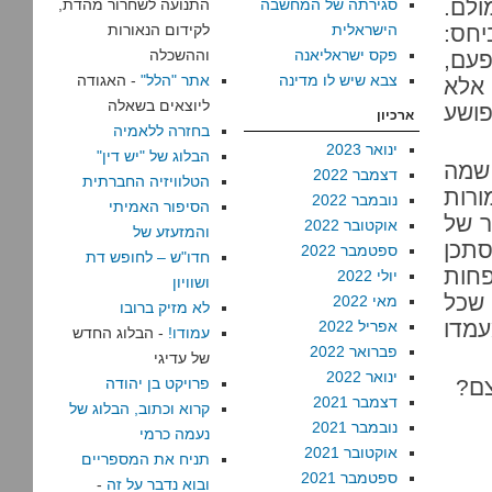
לם.
סגירתה של המחשבה
התנועה לשחרור מהדת,
חס:
הישראלית
לקידום הנאורות
פקס ישראליאנה
וההשכלה
פעם,
צבא שיש לו מדינה
אתר "הלל"
- האגודה
 אלא
ליוצאים בשאלה
ושע
ארכיון
בחזרה ללאמיה
ינואר 2023
הבלוג של "יש דין"
 שמה
דצמבר 2022
הטלוויזיה החברתית
ורות
נובמבר 2022
הסיפור האמיתי
ר של
אוקטובר 2022
והמזעזע של
סתכן
ספטמבר 2022
חדו"ש – לחופש דת
פחות
יולי 2022
ושוויון
 שכל
מאי 2022
לא מזיק ברובו
מדו
אפריל 2022
עמודו!
- הבלוג החדש
פברואר 2022
של עדיגי
ינואר 2022
צם?
פרויקט בן יהודה
דצמבר 2021
קרוא וכתוב, הבלוג של
נובמבר 2021
נעמה כרמי
אוקטובר 2021
תניח את המספריים
ספטמבר 2021
ובוא נדבר על זה
-