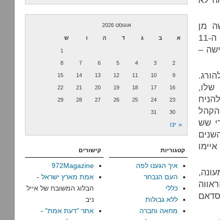
ה מן
אוגוסט 2026
המוחזקים בגוואנטנמו בחשד שהיו מעורבים בתכנון פיגועי ה-11
א
ב
ג
ד
ה
ו
ש
ישה –
1
8
7
6
5
4
3
2
ורג.
15
14
13
12
11
10
9
שלו,
22
21
20
19
18
17
16
להניח
29
28
27
26
25
24
23
הקהל
31
30
י שש
« ינו
שנים
איימו
קטגוריות
קישורים
איך הגענו לפה
972Magazine
עונה,
העם הנבחר
אמת מארץ ישראל
-
אווה
כללי
הבלוג המשובח של אייל
סדאם
ללא גבולות
ניב
מחאה וחברה
אתר "דעת אמת"
-