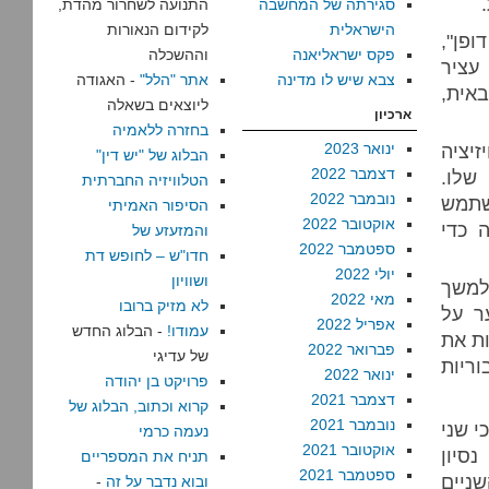
סגירתה של המחשבה
התנועה לשחרור מהדת,
הישראלית
לקידום הנאורות
ופן",
פקס ישראליאנה
וההשכלה
עציר
צבא שיש לו מדינה
אתר "הלל"
- האגודה
באית,
ליוצאים בשאלה
ארכיון
בחזרה ללאמיה
זיציה
ינואר 2023
הבלוג של "יש דין"
דצמבר 2022
שלו.
הטלוויזיה החברתית
נובמבר 2022
שתמש
הסיפור האמיתי
אוקטובר 2022
ה כדי
והמזעזע של
ספטמבר 2022
חדו"ש – לחופש דת
יולי 2022
ושוויון
למשך
מאי 2022
לא מזיק ברובו
ר על
אפריל 2022
עמודו!
- הבלוג החדש
ת את
פברואר 2022
של עדיגי
וריות
ינואר 2022
פרויקט בן יהודה
דצמבר 2021
קרוא וכתוב, הבלוג של
נובמבר 2021
י שני
נעמה כרמי
אוקטובר 2021
סיון
תניח את המספריים
ספטמבר 2021
ניים
ובוא נדבר על זה
-