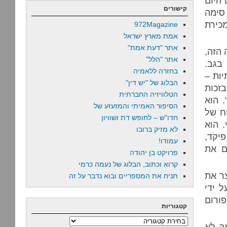
היום
קישורים
 סימה
כירת
972Magazine
אמת מארץ ישראל
אתר "דעת אמת"
 הזה,
אתר "הלל"
בגב.
בחזרה ללאמיה
ות –
הבלוג של "יש דין"
זכות
הטלוויזיה החברתית
 הוא
הסיפור האמיתי והמזעזע של
ח של
חדו"ש – לחופש דת ושוויון
 הוא
לא מזיק ברובו
יקד,
עמודו!
ם את
פרויקט בן יהודה
קרוא וכתוב, הבלוג של נעמה כרמי
צר את
תניח את המספריים ובוא נדבר על זה
ל ידי
ורום
קטגוריות
קטגוריות
אה לא