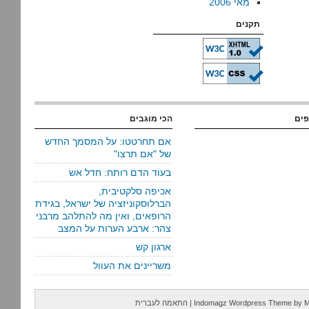
מאי 2006
תקנים
פים
הכי מוגבים
אם תחרטטו: על המסמך החדש
של "אם תרצו"
בעוד הדם רותח: חדל אש
אכיפה סלקטיבית,
הברלוסקוניזציה של ישראל, בגידת
הרופאים, ואין מה להתלהב מרבני
צהר: ארבע הערות על המצב
ארגון קש
משריינים את העוול
M
by
Indomagz Wordpress Theme
|
התאמה לעברית