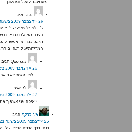
משתעבד לאפל ומתלונן.
נטע
הגיב:
26 ×‘דצמבר 2009 בשעה 20:44
ג׳ו, לא כל מי שיש לו אי
הערה מזלזלת לבנאדם שאת
נמאס כבר, אי אפשר להסת
המרירות/עוינות/היום הרע
Quercus
הגיב:
26 ×‘דצמבר 2009 בשעה 21:41
לול, הגמל לא רואה…
ג'ו
הגיב:
27 ×‘דצמבר 2009 בשעה 9:06
איפה אני אשפוך את המרירות אם לא באינטרנט?
אור ברקת
הגיב:
26 ×‘דצמבר 2009 בשעה 15:21
כנסי דרך הרסס הכללי של "