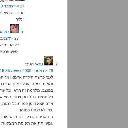
27 ×‘דצמבר 2009 בשעה 18:49
ההגדרה היא "פ
עליה.
נמרוד
27 ×‘דצמבר 2009 בשעה 21:10
זה הפייפ ש
סיוע ארטילרי.
נתאי
הגיב:
26 ×‘דצמבר 2009 בשעה 15:55
לגבי פרשת הילדה איימאן אל ה
ומאוים בעזה. אבל רמות החרדה
במוצב. מלחמה זה חרא, וכל עוד י
הלוחמים. כנ"ל סגן וירוב, במצי
אדם יוצא דופן כמו תובל רמות,
כדי לא לנהוג כמוהו.
הם שניהם גם קורבנות בסיפור ה
ומעוותת את תפיסת המציאות של אנשים צעירים באופן לא הפיך.