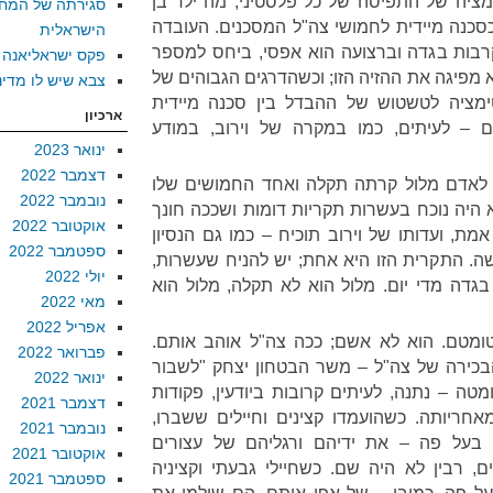
ימציה של התפיסה של כל פלסטיני, מה"ילד בן
סגירתה של המח
כסכנה מיידית לחמושי צה"ל המסכנים. העובדה
הישראלית
בות בגדה וברצועה הוא אפסי, ביחס למספר
פקס ישראליאנה
 מפיגה את ההזיה הזו; וכשהדרגים הגבוהים של
צבא שיש לו מדינ
טימציה לטשטוש של ההבדל בין סכנה מיידית
ארכיון
ם – לעיתים, כמו במקרה של וירוב, במודע
ינואר 2023
דצמבר 2022
 לאדם מלול קרתה תקלה ואחד החמושים שלו
נובמבר 2022
א היה נוכח בעשרות תקריות דומות ושככה חונך
אוקטובר 2022
אמת, ועדותו של וירוב תוכיח – כמו גם הנסיון
ספטמבר 2022
. התקרית הזו היא אחת; יש להניח שעשרות,
יולי 2022
דה מדי יום. מלול הוא לא תקלה, מלול הוא
מאי 2022
אפריל 2022
ומטם. הוא לא אשם; ככה צה"ל אוהב אותם.
פברואר 2022
הלה הבכירה של צה"ל – משר הבטחון יצחק "לשבור
ינואר 2022
מטה – נתנה, לעיתים קרובות ביודעין, פקודות
דצמבר 2021
חריותה. כשהועמדו קצינים וחיילים ששברו,
נובמבר 2021
ה בעל פה – את ידיהם ורגליהם של עצורים
אוקטובר 2021
ם, רבין לא היה שם. כשחיילי גבעתי וקציניה
ספטמבר 2021