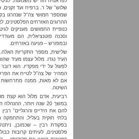
לפראנויה הזו יש משמעות: לגיט
שלוש" של ר. ברפיח ועד זקנים, 
שמספר חמושי צה"ל שנהרגו בקר
ההרוגים האזרחים הפלסטינים, לא
כנופיית החמושים מעניקים לגי
וסכנה פוטנציאלית, הם מעודדי
ובמפורש – פגיעה באזרחים.
שלישית, מספר התקריות האלה.
העיד נגדו. מלול עצמו מעיד שהו
לפעול על ידי מפקדיו. הוא דובר 
המהיר של צה"ל לטייח את הפרשה
אם לא מאות, ממנה מתרחשות בג
השיטה.
רביעית, אדם מלול הוא קצת מט
במשך 20 שנה ויותר, ההנ
להם את הידיים והרגליים" רבין ו
בלתי חוקית בעליל, והתחמקה מא
בפקודת רבין – שכמובן, ניתנ
פלסטינים, לעיתים קרובות כבולי