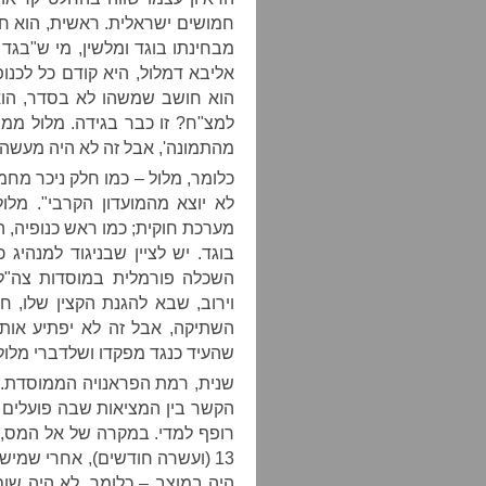
חמושים ישראלית. ראשית, הוא חוש
מבחינתו בוגד ומלשין, מי ש"בגד 
אליבא דמלול, היא קודם כל לכנופ
הוא חושב שמשהו לא בסדר, הוא
למצ"ח? זו כבר בגידה. מלול ממה
מהתמונה', אבל זה לא היה מעשה 
כלומר, מלול – כמו חלק ניכר מחמ
לא יוצא מהמועדון הקרבי". מלו
מערכת חוקית; כמו ראש כנופיה, ה
בוגד. יש לציין שבניגוד למנהיג 
השכלה פורמלית במוסדות צה"ל.
וירוב, שבא להגנת הקצין שלו, 
השתיקה, אבל זה לא יפתיע אותי.
שהעיד כנגד מפקדו ושלדברי מלול ה
שנית, רמת הפראנויה הממוסדת. 
הקשר בין המציאות שבה פועלים ח
רופף למדי. במקרה של אל המס,
13 (ועשרה חודשים), אחרי שמי
היה במוצב – כלומר, לא היה שו