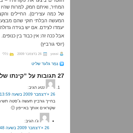
הזוטרים ביצעו את פקודותיו – 
המחיר, ואיתם חמק, למרות שהיו ע
של כמה עצירים). החיילים והקצ
המעשה הבלתי חוקי שהם מבצעים 
יעמדו לצידם. אם יש בגידה גדולה
אבל ככה זה: אין כבוד בין כנופים.
(יוסי גורביץ)
yossi
26 בדצמבר 2009
כללי
גְמַר גלעד שליט
27 תגובות על ”קינתו של מנהיג כנופיה זוטר“
נטע
הגיב:
26 ×‘דצמבר 2009 בשעה 13:59
בחייך גורביץ תעשה ג׳סטה תשי
שקוראים אותך באייפון 🙂
ג'ו
הגיב:
26 ×‘דצמבר 2009 בשעה 14:48