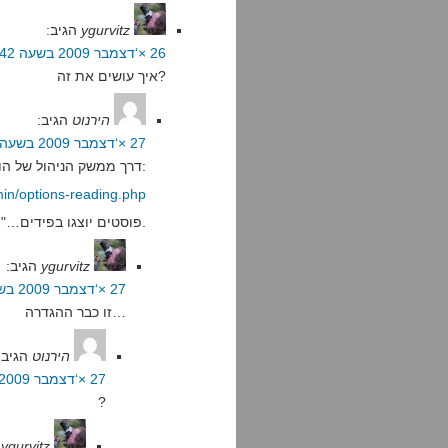
ygurvitz
הגיב:
26 ×‘דצמבר 2009 בשעה 21:42
איך עושים את זה?
הירנוט
הגיב:
27 ×‘דצמבר 2009 בשעה 13:46
דרך ממשק הניהול של הוורדפרס:
min/options-reading.php
"פוסטים יוצגו בפידים…" תשנה לפוסטים שלמים.
ygurvitz
הגיב:
27 ×‘דצמבר 2009 בשעה 14:26
זו כבר ההגדרה…
הירנוט
הגיב:
27 ×‘דצמבר 2009 בשעה 15:24
?
ygurvitz