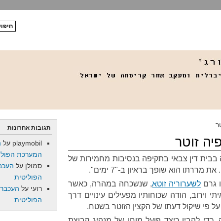
ר
תגובות אחרונות
יה זוטר
playmobil
על
ה
המערכת הפולי
 בבית דין צבאי בתקיפה בנסיבות מחמירות של
סמולן
על
העכב
 מררתו הוא שופך בראיון ב-"7 ימים".
הפוליטית
ו גרם
לשערוריה זוטא
, שנשכחה במהרה, כאשר
רועי
על
העכברו
 וירוב, הודה שכוחותיו מפעילים עינויים דרך
הפוליטית
על פי שיקול דעתו של הקצין הזוטר בשטח.
 כדי להבין כיצד פועל מוחו של מנהיג קבוצת