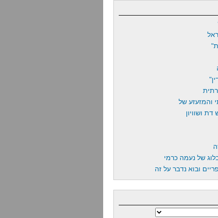
אל
"
ן"
רתית
 והמזעזע של
דת ושוויון
ה
לוג של נעמה כרמי
יים ובוא נדבר על זה