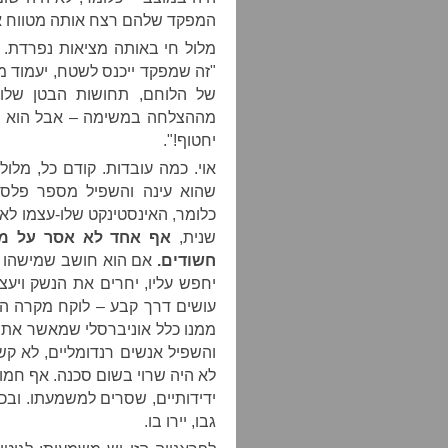
המפקד שלהם רצח אותה מטווח אפס
מלול חי באותה מציאות נפרדת. 
"זה שמפקד ייכנס לשטח, יעמוד מו
מההצלחה במשימה – אבל הוא לא 
יחטוף!".
אוי. כמה עובדות. קודם כל, מלו
שהוא עינה והשפיל מספר פלסטי
כלומר, האינסטינקט שלו-עצמו לא
שנית,
אף אחד לא אסר על מל
חשודים.
אם הוא חושב שמישהו נו
יחפש עליו, יחרים את הנשק ויעצ
עושים דרך קבע – לוקח מקרה הי
ממנו כלל אוניברסלי שמאשר את 
והשפיל אנשים רנדומליים, לא קש
לא היה שרוי בשום סכנה. אף חמוש
ידידותיים, שסרים למשמעתו. וב
גבו, יירו בו.