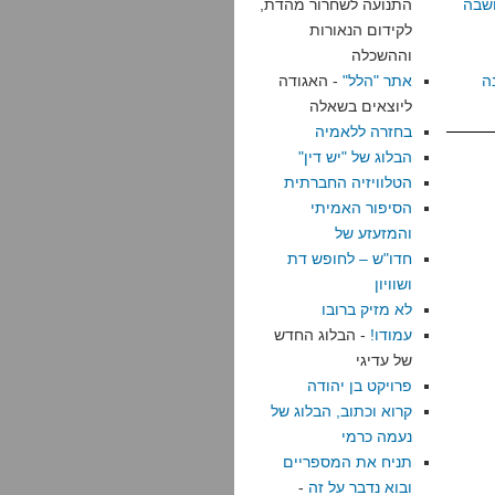
שבה
התנועה לשחרור מהדת,
לקידום הנאורות
וההשכלה
ה
אתר "הלל"
- האגודה
ליוצאים בשאלה
בחזרה ללאמיה
הבלוג של "יש דין"
הטלוויזיה החברתית
הסיפור האמיתי
והמזעזע של
חדו"ש – לחופש דת
ושוויון
לא מזיק ברובו
עמודו!
- הבלוג החדש
של עדיגי
פרויקט בן יהודה
קרוא וכתוב, הבלוג של
נעמה כרמי
תניח את המספריים
ובוא נדבר על זה
-