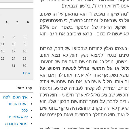
 ("וידוא הריגה", בלשון הצבאית).
"מה שיקרה מעכשיו", הוא מתאונן על הרשעתו,
א
ל מי שנראה לו ומתנהג כחשוד, כי האינסטינקט
א
ב
ג
של הלוחם, תחושות הבטן שלו ושיקול הדעת של המפקד בשטח הם 95%
יעשה לו כלום, וברגע שיסובב את הגב, הוא
4
3
2
11
10
9
ל בעצמו נאלץ להודות שבסופו של דבר, למרות
18
17
16
נים בנסיון למצוא נשק, הוא לא מצא אותו.
25
24
23
 משהו, ונופל בטווח חמשת האחוזים של הטעות.
31
30
ול או על חמושי צה"ל לעשות חיפוש על
« ינו
שא נשק, אף אחד לא יעמיד אותו לדין אם הוא
ור אותו. מלול עושה כאן את מה שחמושי צה"ל
פותטי עתידי, לא קשור לעבירה שביצע, ומנפח
קטגוריות
הפשע שביצע. מלול לא ערך חיפוש – הוא היכה
איך הגענו לפה
ורים לדבר, על סמך "תחושות הבטן" שלו. הוא
העם הנבחר
 עוין לא היה בקרבתו והוא היה מוקף בחמושים
כללי
כל זאת, הוא מתהלך בתחושה שאם רק יפנה את
ללא גבולות
מחאה וחברה