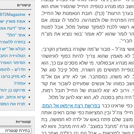
קישורים
ב כמו מנהיג כנופיה: החייל שהסגיר אותו הוא
בערך הרעות" (כך!). חובת הנאמנות של החייל,
972Magazine
יה הפרטית שלו ולמנהיגה, כלומר לו עצמו. אם
אמת מארץ ישר
 רשאי ללכת למפקד שמעל מלול, אבל לפנות
אתר "דעת אמת
ר לומר שהוא "לא אומר 'בואי נוציא את מצ"ח
אתר "הלל"
חברי".
בחזרה ללאמיה
הבלוג של "יש די
ושי צה"ל – סבור ש"מה שקורה במועדון הקרבי,
הטלוויזיה החב
ל לא מאמין שהוא צריך להיות כפוף לאיזושהי
הסיפור האמיתי
וא מנהיג אבסולוטי. מי שלא מסכים עם כך, הוא
חדו"ש – לחופש 
כנופיית חמושים מן השורה, מלול קיבל סוג של
לא מזיק ברובו
 לא משהו, כמסתבר. אני לא יודע אם אל"מ
עמודו!
חושב כמוהו על אנשים שמעיזים לשבור את קוד
פרויקט בן יהוד
 וירוב לא יצא להגנתו של החייל תובל רמות,
קרוא וכתוב, הב
יה נתון בסכנה. לא, הוא יצא להגן על מלול.
תניח את המספר
כפי שראינו כבר
בפרשת רצח איימאן אל המס
,
יילי צה"ל ובין המציאות כפי שהם רואים אותה
 מוצב שלם פתח באש על ילדה לא חמושה, בת
קטגוריות
שהו צרח "מחבל במוצב". לא היה מחבל, והוא לא
קטגוריות
ם קשר למציאות – אבל הם ירו בילדה ואחר כך