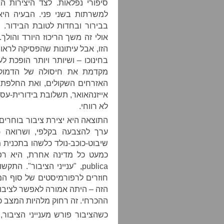
סיפורי נפלאות. לצד היצירות הג
למשרתות בשני פני. הבעיה היא ה
בבירור ובחדות לטובת הבידור. ר
אולי זה משך הריכוז היורד והולך
הזו, אבל עיתונות שהפסיקה לראות
בחינוכו – ושיותר ויותר הופכת ל
מקדמת את חיסולה של הדמוקר
האזרחים השקולים, ואת החלפתה 
אייזנהאואר, תשלובת בידורית-ע
לא רווחי.
ערך להצבעה בקלפי, ושרואה 
שיבוט-כוכב-נולד כלשהו בתכנית 
publica, "ענייני הציבור".
הזה – היתה אמורה לאפשר לציבור 
ההכרחי. זה רחוק מלהיות המצב כ
כשהציבור פורש מענייני הציבור,