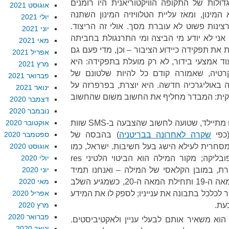
דולות של התקופה הוויקטוריאנית היו רומנים
אוגוסט 2021
מינון, ומאז עליית הטלוויזיה המינון השתנה
יולי 2021
צינות פשוט לא עוברת מסך. אולי זה הריצוד.
יוני 2021
. אני לא יודע מי הביצה ומי התרנגולת בחביתה
מאי 2021
 את תפקידה כיידוע הציבור – וכן, מדי פעם גם
אפריל 2021
עוד אמצעי בידור, לא רק מועלת בתפקידה: היא
מרץ 2021
טיה, שאמורה קודם כל להיות שלטונם של
פברואר 2021
באוליגרכיה חדשה. היא יוצרת, בפרפרזה על
ינואר 2021
סקית: המבדר מחליף את החשוב משום שהחשוב
דצמבר 2020
נובמבר 2020
התוצאה היא יצירת ציבור בוחרים מתיילד, שטועה לחשוב שהצבעה ב-SMS שוות
אוקטובר 2020
(כפי
שקרה לאחרונה בבריטניה
) בהבסה של
ספטמבר 2020
מסחרית לעילא הישג בעל חשיבות. ישראל, כמו
אוגוסט 2020
כמעט כל מדינה אחרת, היא רפובליקה; מקור המילה הוא הביטוי הלטיני res
יולי 2020
 התקשורת, במובן הקלאסי של המילה – ואנחנו תמיד
יוני 2020
חוזרים לרפורמיסטים של סוף המאה ה-19 ותחילת המאה ה-20, כשמגיע השלב
מאי 2020
לכלכל בתבונה את ענייניו; לספק לו את המידע
אפריל 2020
עת.
מרץ 2020
פברואר 2020
 הוא משאיר אותם לבעלי עניין ולאקטיביסטים.
ינואר 2020