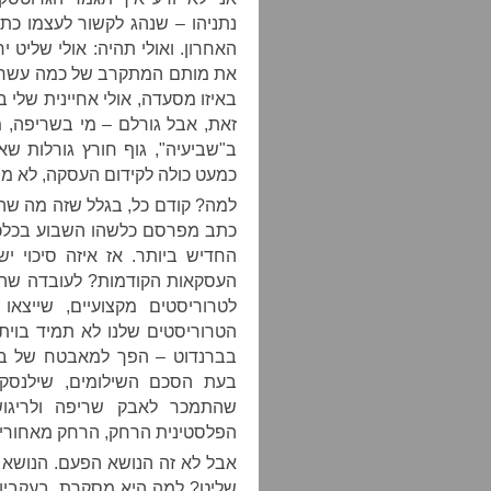
נתניהו – שנהג לקשור לעצמו כתר
האחרון. ואולי תהיה: אולי שליט י
את מותם המתקרב של כמה עשרות י
באיזו מסעדה, אולי אחיינית שלי ב
זאת, אבל גורלם – מי בשריפה, מי
ב"שביעיה", גוף חורץ גורלות שא
כמעט כולה לקידום העסקה, לא מש
למה? קודם כל, בגלל שזה מה שהאס
כתב מפרסם כלשהו השבוע בכלכליסט
החדיש ביותר. אז איזה סיכוי י
העסקאות הקודמות? לעובדה שהמו
לטרוריסטים מקצועיים, שייצא
הטרוריסטים שלנו לא תמיד בוית
בברנדוט – הפך למאבטח של בן ג
בעת הסכם השילומים, שילנסקי
שהתמכר לאבק שריפה ולריגוש
הפלסטינית הרחק, הרחק מאחורינ
אבל לא זה הנושא הפעם. הנושא 
שליט? למה היא מסקרת, בעקביות,