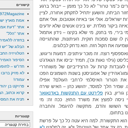
קישורים
ים כ"מר טרור" לא כל כך מזמן – ייבהל ברגע
חזור הביתה, והשעון יתחיל לתקתק אחורה, לציין
972Magazine
שראלים. אולי אני באיזה אוטובוס, אולי אתם
אמת מארץ ישר
איזה ביקור מולדת. יש בינינו אנשים שלא יודעים
אתר "דעת אמת
 בירי, מי בחנק, מי שלא בקיצו – נידון אתמול
אתר "הלל"
ין לו שום סמכות חוקית. העיתונות, שהתגייסה
בחזרה ללאמיה
מיעה את הקול הזה. הוא נדחק לבלוגים.
הבלוג של "יש די
הטלוויזיה החב
פסוף רוצה. זה מוכר עיתונים. דמעות וריגוש,
הסיפור האמיתי
 (גילוי נאות וכו'), תמיד יביסו את הגאדג'ט
חדו"ש – לחופש 
ש לעובדות קרות על הרצידיביזם של משוחררי
לא מזיק ברובו
ג'אהידין של אפגניסטן בשנות השמונים הפכו
עמודו!
ו את הטרור האיסלמי לרחבי העולם? אפילו
פרויקט בן יהוד
ו. שמיר הלך למוסד, יהושע כהן – האיש שירה
קרוא וכתוב, הב
וריון, בגין
פלירטט עם התנקשות באדנאואר
תניח את המספר
 ניסה לפוצץ את משרד החוץ. ככה זה: מי
י השושו והדם, מתקשה להיגמל. והחברה
ו בתחום.
קטגוריות
הוא התקשורת. למה היא עטה כל כך על פרשת
קטגוריות
 רק צד אחד של הוויכוח? ולא, זה לחלוטין
לא