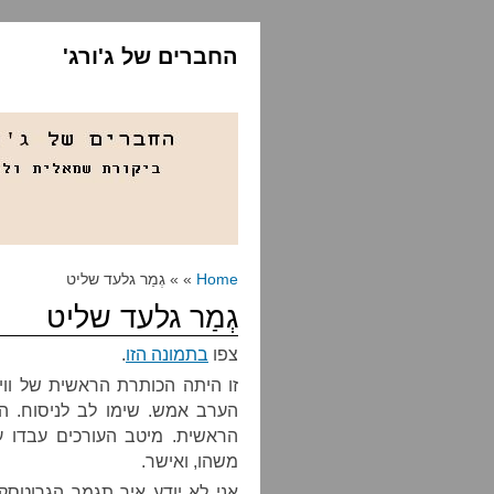
החברים של ג'ורג'
Home
» » גְמַר גלעד שליט
גְמַר גלעד שליט
צפו
בתמונה הזו
.
זו היתה הכותרת הראשית של ווי
הערב אמש. שימו לב לניסוח. ה
הראשית. מיטב העורכים עבדו עלי
משהו, ואישר.
אני לא יודע איך תגמר הגרוטסק