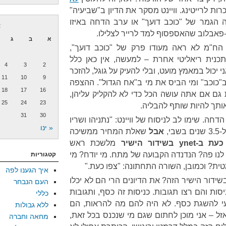
ת לרייטינג. וויינט מסקר את הדיון ב"שביעיה"
הגמר של "כוכב דועך" או ערב הדחה באיזו
א
-פאבלוב שהאספסוף למד לרייר לצלילו.
א
ב
ג
 הח"מ לא ראה מעודו פרק של "כוכב דועך",
תכנית ריאליטי אחרת – למעשה, אין כאן כלל
4
3
2
שאני יכול במאמץ מועט, ובלי להעיק על גוגל, להזכר
11
10
9
ב"כוכב" ומי הביס את מי ב"אח הגדול". ההצפה
18
17
16
 גם אם אתה עושה הכל כדי לא להקליק עליהן,
25
24
23
ותך להיות שותף להבליה.
31
30
ה. שימו לב לניסוח של וויינט: "נתניהו ושריו
« ינו
בי,
אבל
שאלת המחיר ממשיכה
כעת ב-
ynet
בשידור הישיר
מלשכת ראש
נו פה? הנדנדה הקבועה של מתח. מי יודח? מי
קטגוריות
ת? וכמובן, השורה התחתונה: "צפו כעת."
איך הגענו לפה
ידור הישיר הזה? את הדיונים הרי הם לא יכלו
העם הנבחר
ות והם רצו תגובות. כניסות זה כסף, ותגובות
כללי
עי להשגת כסף. לא היה להם מה להראות, הם
ללא גבולות
זל – אני מוכן לחתום שגם מי שנכנס בכל זאת,
מחאה וחברה