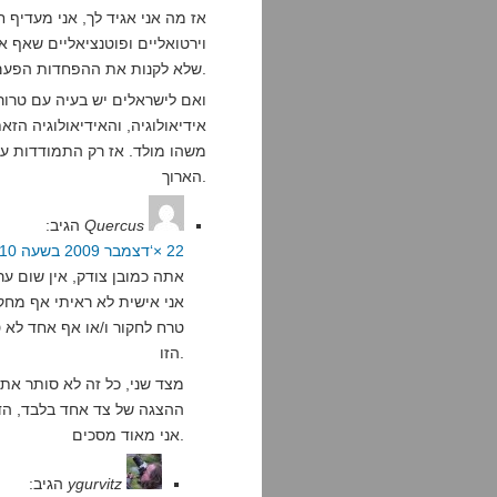
אז מה אני אגיד לך, אני מעדיף 
וירטואליים ופוטנציאליים שאף אח
שלא לקנות את ההפחדות הפעם.
ואם לישראלים יש בעיה עם טרור 
אידיאולוגיה, והאידיאולוגיה הז
משהו מולד. אז רק התמודדות עם
הארוך.
Quercus
הגיב:
22 ×‘דצמבר 2009 בשעה 20:10
אתה כמובן צודק, אין שום ער
אני אישית לא ראיתי אף מחק
טרח לחקור ו/או אף אחד לא ט
הזו.
מצד שני, כל זה לא סותר את 
ההצגה של צד אחד בלבד, הדר
אני מאוד מסכים.
ygurvitz
הגיב: