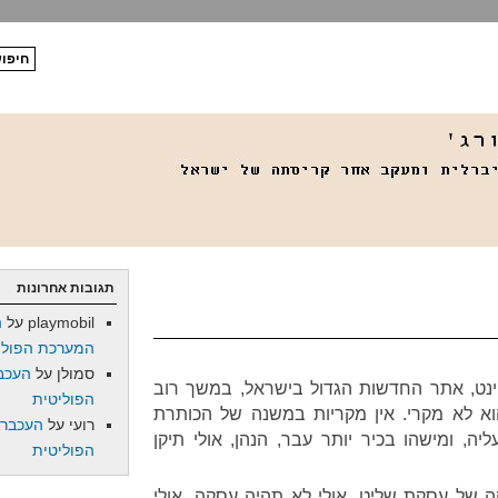
תגובות אחרונות
playmobil
על
ה
המערכת הפולי
סמולן
על
העכב
ינט, אתר החדשות הגדול בישראל, במשך רוב
הפוליטית
וא לא מקרי. אין מקריות במשנה של הכותרת
רועי
על
העכברו
ה, ומישהו בכיר יותר עבר, הנהן, אולי תיקן
הפוליטית
ה של עסקת שליט. אולי לא תהיה עסקה. אולי