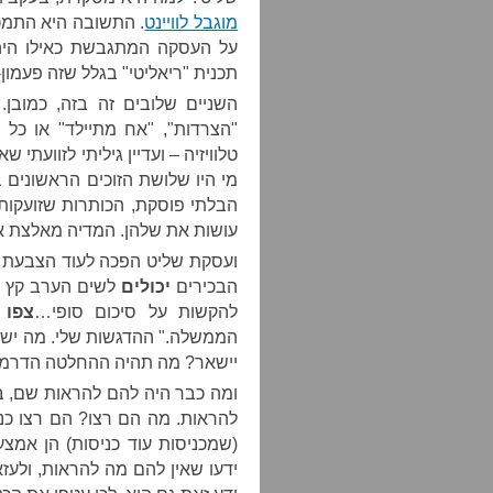
מוגבל לוויינט
. התשובה היא התמכרו
על העסקה המתגבשת כאילו היה 
תכנית "ריאליטי" בגלל שזה פעמון
השניים שלובים זה בזה, כמובן.
"הצרדות", "אח מתיילד" או כל 
טלוויזיה – ועדיין גיליתי לזוועתי 
מי היו שלושת הזוכים הראשונים 
הבלתי פוסקת, הכותרות שזועקות
עושות את שלהן. המדיה מאלצת א
ועסקת שליט הפכה לעוד הצבעת הדח
הבכירים
יכולים
לשים הערב קץ ל-3.5 שנים בש
להקשות על סיכום סופי…
צפו 
הממשלה." ההדגשות שלי. מה יש ל
יישאר? מה תהיה ההחלטה הדרמטי
ומה כבר היה להם להראות שם, בש
להראות. מה הם רצו? הם רצו כניס
(שמכניסות עוד כניסות) הן אמצ
ידעו שאין להם מה להראות, ולעזא