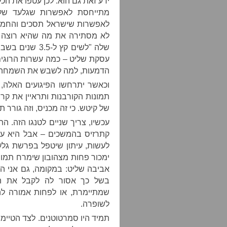
ידע זאת גם הוא. לכן עטפו את הכ
מתייחסת לאפשרות שגלעד שליט
לאפשרות שישראל תסכים והחמאס 
לא מסתירה את מה שהיא רוצה 
שלה "לשים קץ ל
עסקת שליט – כמה עשרות הרוגי
הדמעות, למה לשבש את השמחה.
וכאשר יתרחשו הפיגועים האלה,
תמונות הקורבנות ותראיין את ק
של קיטש. כי זה מכניס, וזה גורר 
עכשיו, צריך שניים לטנגו הזה. 
קתרזיס בהמשכים – אבל היא עוש
לעשות, עיתון שיטפל בפרשת גל
ימכור פחות מצהובון שימרח תמונו
אביבה שליט: במקומה, גם אני היי
בשל כך אסור לה לקבל את ההח
שמתיימרת, או לפחות אמורה לה
לשופרה.
תמיד היו סמרטוטנים. לצד הטיימס