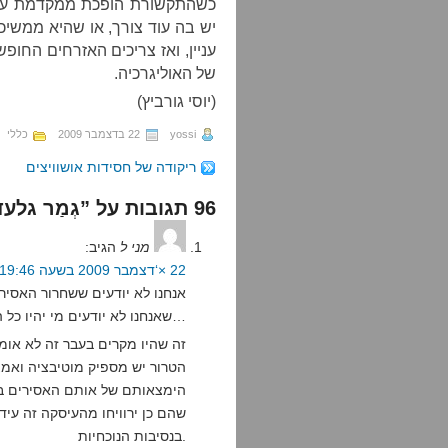
כשהתקשורת הופכת ממקדמת עניי
יש בה עוד צורך, או שהיא ממשיכ
עניין, ואז צריכים האזרחים החופ
של האוליגרכיה.
(יוסי גורביץ)
yossi
22 בדצמבר 2009
כללי
ריקודה של חסידות אושוויצים
96 תגובות על ”גְמַר גלעד שליט“
מני ל
הגיב:
22 ×‘דצמבר 2009 בשעה 19:46
אנחנו לא יודעים ששחרור האסירי
שאנחנו לא יודעים מי יהיו כל האסירים שישוחררו ולאן…
זה שהיו מקרים בעבר זה לא אומ
הטרור יש מספיק מוטיבציה ואמצע
הימצאותם של אותם האסירים ב
שהם כן ירוויחו מהעיסקה זה עיד
בנסיבות הנוכחיות.