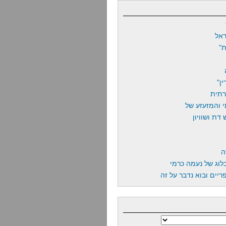
אל
"
ן"
רתית
 והמזעזע של
דת ושוויון
ה
לוג של נעמה כרמי
יים ובוא נדבר על זה