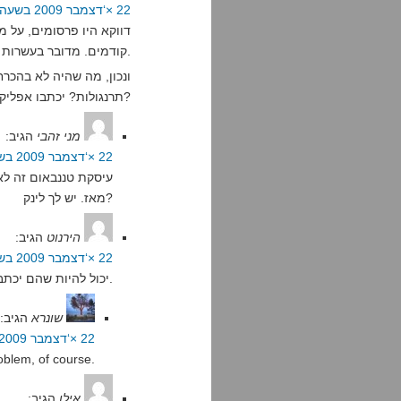
22 ×‘דצמבר 2009 בשעה 20:24
דווקא היו פרסומים, על מ
קודמים. מדובר בעשרות הרוגים מצד משוחררי עסקת טננבאום בלבד.
ונכון, מה שהיה לא בהכרח
תרנגולות? יכתבו אפליקציות אייפון? מה?
מני זהבי
הגיב:
22 ×‘דצמבר 2009 בשעה 21:05
עיסקת טננבאום זה לא 
מאז. יש לך לינק?
הירנוט
הגיב:
22 ×‘דצמבר 2009 בשעה 21:21
יכול להיות שהם יכתבו אפליקציות אייפון, אבל אפל לא תאשר אותם.
שונרא
הגיב:
22 ×‘דצמבר 2009 בשעה 21:24
oblem, of course.
אילן
הגיב: