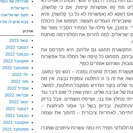
לום הזה במלל דרמטי וריגושי. הכותרת אפילו לא
סגירתה של המח
 מת (וזו אפשרות קיימת, אם כי קלושה),
הישראלית
דווקא לא (אפשרות לא כל כך קלושה), והיא
פקס ישראליאנה
ששביעיית הגמדים תעשה: תממש את היכולת
צבא שיש לו מדינ
-3.5 שנים בשבי". וכמובן, אף מילה על המחיר הסביר מאד של
ארכיון
ם ישראלים. למה להרוס את המלודרמה סוחטת
ינואר 2023
דצמבר 2022
 התקשורת תחגוג גם עליהם. היא תפרסם את
נובמבר 2022
רוביהם, תסחוט כל טיפה של חמלה וכל אפשרות
אוקטובר 2022
תגובות, ושניהם אומרים כסף.
ספטמבר 2022
התקשורת מוכרת סחורה נמוכה – רגש נקי כמעט,
יולי 2022
ה את זה כי זו החלטה עסקית נבונה. אין מה
מאי 2022
עד שליט בקור הנדרש ממקבל החלטות, למשל,
אפריל 2022
ת של אביבה שליט. ויצוין שאין לי שום דבר נגד
פברואר 2022
תי מחלץ את בני, ושייפלו השמיים. אבל בדיוק
ינואר 2022
לטות, ובדיוק בשל כך אסור לעיתונות –
דצמבר 2021
תיימר, לאחריות ציבורית – להפוך את עצמה
נובמבר 2021
אוקטובר 2021
 הלונדוני תמיד היו כמה עשרות עיתונים שמכרו
ספטמבר 2021