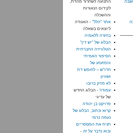
שבה
התנועה לשחרור מהדת,
לקידום הנאורות
וההשכלה
ה
אתר "הלל"
- האגודה
ליוצאים בשאלה
בחזרה ללאמיה
הבלוג של "יש דין"
הטלוויזיה החברתית
הסיפור האמיתי
והמזעזע של
חדו"ש – לחופש דת
ושוויון
לא מזיק ברובו
עמודו!
- הבלוג החדש
של עדיגי
פרויקט בן יהודה
קרוא וכתוב, הבלוג של
נעמה כרמי
תניח את המספריים
ובוא נדבר על זה
-