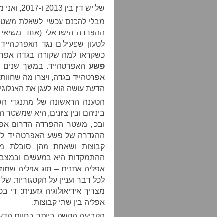
של יש דין בין 2013 ו-2017, ואני מכיר ומוקיר את אנשי הארגון.)
מבלי להכנס עכשיו לשאלת משטר ה
ההפרדה הישראלי (אחד משיאי ה
לטעון שפעילים נגד האפרטהייד
כשקראו למה שקורה בגדה אפרט
פשע
האפרטהייד. במשך שנים פע
אפרטהייד בגדה, ויצרו מה שחוות 
הדעת עושה הוא לעגן את האנלוגי
הטענה הראשונה של מתנגדי השי
ביניהם ובין ציונים, היא שמשטר 
ובכן, משטר ההפרדה הדרום אפר
ההגדרה של פשע האפרטהייד לא 
קבוצות ושאחת מהן סובלת מא
ההתמקדות היא במעשים ובמצב, 
אפליה אתנית – סוג אפליה שמוז
לכל דבר ועניין על הקטגוריות ש
מצריך אידיאולוגיה גזענית: די ב
אפליה בין שתי קבוצות.
הקביעה הקשה ביותר בחוות הדעת