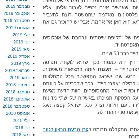
 במטרה לשנות את המבנה הדמוגרפי של האזור.
נובמבר 2019
ות, שאנשים אינם נכפים לעבור אליהן, אלא
אוקטובר 2019
ל פלסטינים מאדמה שהמשטר רוצה להעביר
ספטמבר 2019
רגע הוא חאן אל אחמר, אבל יש להזכיר גם את
אוגוסט 2019
יולי 2019
וריה של “תקיפה שיטתית ונרחבת של אוכלוסיה
יוני 2019
האפרטהייד.
מאי 2019
ר 53 שנים.
אפריל 2019
דין היא כאמור בכך שהיא לוקחת תפיסה
מרץ 2019
אפרטהייד – ומעגנת אותה במציאות משפטית.
פברואר 2019
: ברגע שבו ישראל התפשטה מכל המחלצות
ינואר 2019
 במילה “אפרטהייד”, בכך שהכריזה על כוונתה
דצמבר 2018
זכויות אזרח מהמסופחים. חוות הדעת מגיעה
נובמבר 2018
ל הפסקת תמיכתו באשליה של שתי מדינות
אוקטובר 2018
רדן, עם חירות וצדק לכל. ישראל קפצה מעל
ספטמבר 2018
שבוע את סוף ההתחלה.
אוגוסט 2018
יולי 2018
יוני 2018
אחרון התקבלה תרומה ב
קרן הבעת הרצון הטוב
מאי 2018
תורם.