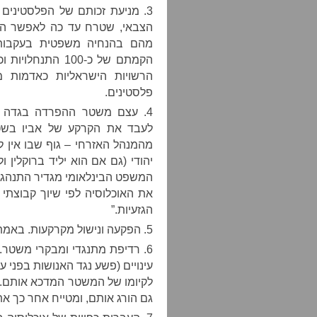
3. מניעת זכותם של הפלסטינים
הצבאי, שטרח עד כה לאפשר הק
מהם בהנחיה משפטית בעקבות ג
פלסטינים.
4. עצם משטר ההפרדה בגדה 
לעבד את הקרקע של אביו בשט
מהמנהל האזרחי – גוף שבו אין לו
יהודי (גם אם הוא יליד ברוקלין 
המשפט הבינלאומי מגדיר התנהגות
את האוכלוסיה לפי שיוך קבוצתי 
הגזעיות.”
5. הפקעה ונישול מקרקעות. באמת שאין צורך להרחיב בנקודה הזו.
6. רדיפת מתנגדי ומבקרי משטר. 
עינויים (פשע נגד האנושות בפני 
לקיומו של המשטר המדכא אותם.
גם הורג אותם, ומטייח אחר כך א