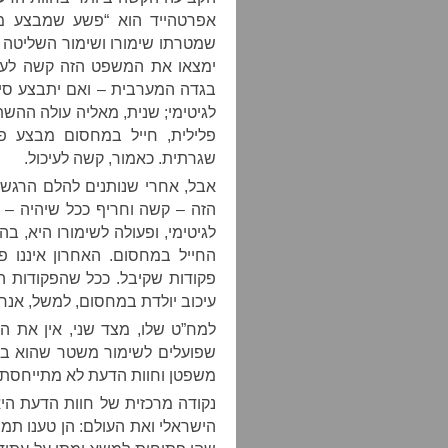
אפרטהייד הוא “פשע שמבצע משט
שמטרתו שימורו ושימור השליטה וה
ימצאו את המשפט הזה קשה לעיכ
בגדה המערבית – ואם יתבצע סיפ
לגיטימי; שנית, מאליה עולה הה
פלילית, חייל במחסום מבצע פ
שגרתית. כאמור, קשה לעיכול.
אבל, אחרי שנותנים להלם הרגשי 
הזה – קשה וחריף ככל שיהיה – 
לגיטימי, ופעולה לשימורו היא, ב
החייל במחסום. האחרון איננו 
פקודות שקיבל. ככל שהפקודות ה
עיכוב יולדת במחסום, למשל, אנחנו
למח”ט שלו, מצד שני, אין את ה
שפועלים לשימור משטר שהוא במה
משפטן וחוות הדעת לא מתייחסת 
נקודה מרכזית של חוות הדעת הי
הישראלי ואת העולם: הן טענו תמ