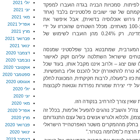
יולי 2021
 לפיתוח. סמכויות הבניה בגדה הועברו למפקד
יוני 2021
מתם של שני ישובים פלסטיניים בלבד (אחד
מאי 2021
ירוש אוכלוסיה בדואית), אבל איפשר את
אפריל 2021
הקמתם של כ-100 התנחלויות וכ-100 מאחזים. מכלל השטחים שהוכרזו על ידי
מרץ 2021
הרשויות הישראליות כאדמות מדינה, רק 0.24% מהן הועברו לשימוש של
פברואר 2021
ינואר 2021
המערבית, שמתבטא בכך שפלסטיני שמנסה
דצמבר 2020
חים שישראל השתלטה עליהם זקוק לאישור
נובמבר 2020
 שום יצוג – ולרוב איננו מקבל אותו, בעוד שכל
אוקטובר 2020
ולא טרח להתאזרח) יכול להכנס אליו בחופשיות.
ספטמבר 2020
 כזו כ”פעולה, לרבות חקיקתית, המכוונת לחלק
אוגוסט 2020
על ידי יצירת שמורות נפרדות וגטאות לקבוצות
יולי 2020
יוני 2020
מאי 2020
צה”ל והשב”כ נוהגים להפעיל אלימות, בכלל זה
אפריל 2020
עצמו), ולכלוא ולגרש אנשים בשל עצם התנגדותם
מרץ 2020
 בחלק מההמקרים משטר האפרטהייד הישראלי
פברואר 2020
ת הרצח כ”מלחמה בטרור.”
ינואר 2020
דצמבר 2019