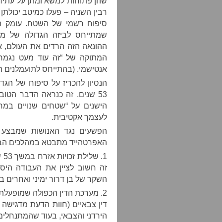
שהן פתוחות למשא ומתן על עתיד
רבין השניה – פעלו כמיטב יכולתן
שמתייחס לביזה הגדולה של מש
ההונאה הזה הרדים את העולם, א
המתוקה של “זה עוד מעט נגמר
אנטישמי. (בהתייחס לתועמלנים ה
הנסיון להכריז על סיפוח של הג
53 שנים. זה כנראה הדבר הטוב
הישנים על “שטחים שנויים במח
לעצמך אקטיבית.
הפשעים נגד האנושות שמבצע 
האפרטהייד מתבטא במהלכים הבאי
1.
השקר של בן דרור ימיני ואחרים ב
2. מערכת הדין הכפולה שמופעל
דין צבאיים (חוות הדעת מדגישה
הירדני והצבאי, בעוד שהמתנחלים