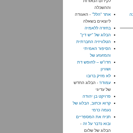
לקידום הנאורות
וההשכלה
ה
אתר "הלל"
- האגודה
ליוצאים בשאלה
בחזרה ללאמיה
הבלוג של "יש דין"
הטלוויזיה החברתית
הסיפור האמיתי
והמזעזע של
חדו"ש – לחופש דת
ושוויון
לא מזיק ברובו
עמודו!
- הבלוג החדש
של עדיגי
פרויקט בן יהודה
קרוא וכתוב, הבלוג של
נעמה כרמי
תניח את המספריים
ובוא נדבר על זה
-
הבלוג של שלום