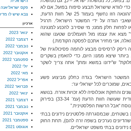
ם. בפועל, כל ממשלות ישראל – כן, גם ממשלת
הישראלית
 כדי לוודא שישראל תבצע סיפוח בפועל, אם לא
פקס ישראליאנה
סיפוח רשמי של השטח. עומק ההונאה הזו נחשף בעמוד 25 של חוות הדעת,
צבא שיש לו מדינ
אבי הגדה על ידי המשטר הישראלי. תרגיל
ארכיון
ו לפחות חלק ממנו; מי שסירב להכנע למנגינה
ינואר 2023
” מצא את עצמו מול תועמלנים שטענו שהוא
דצמבר 2022
אלה, אני מחזיר אתכם לפסקה הקודמת.)
נובמבר 2022
דה ריסק לרסיסים מבצע לוחמה פסיכולוגית של
אוקטובר 2022
 ביותר שיצא ממנו: היום, כדי להאמין בשקרים
ספטמבר 2022
לוקת” ש”ידונו במשא ומתן” אתה צריך לשקר
יולי 2022
מאי 2022
המשטר הישראלי בגדה כחלק מביצוע פשע
אפריל 2022
ם, שמוכרים לכל ישראלי ער:
פברואר 2022
 שלילת זכויות אזרח במשך 53 שנים והחזקת אוכלוסיה ללא זכויות אזרח. בנושא
ינואר 2022
זה חשוב לציין את העבודה היסודית שעושה חוות הדעת (עמ’ 33-34) בפירוק
דצמבר 2021
נוסח “אבל הרשות הפלסטינית.”
נובמבר 2021
אוקטובר 2021
ת בשטחים, שבמסגרתה פלסטינים נידונים בבתי
ספטמבר 2021
 שהדיונים נערכים בשפה זרה להם), תחת החוק
אוגוסט 2021
 נידונים בבתי משפט ישראליים.