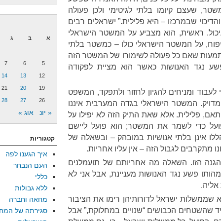
ר, שעצם קיומו בלתי לגיטימי ולכן פעולה
דיכוי שבמרכזו – היא פלילית.” ישראלים רבים
ול. ראשית, הוא מצביע על המשטר הישראלי
א
ב
ג
וח, על המשטר הישראלי כולו – כמשטר בלתי
שתמעות שאם כל פעולה לשימורו של המשטר הזה
7
6
5
שע נגד האנושות כאשר הוא מציית לפקודה
14
13
12
21
20
19
לעבוד ומניחים להגיון לחזור ולתפקד, המשפט
28
27
26
מדויק. המשטר הישראלי בגדה המערבית איננו
« יונ
אוג »
התאם, פלילית. אלא שאת התיק הזה לא יפילו על
פועל כדי לשמר את המשטר; הוא פועל ליישם
ללו אינן בלתי אנושיות במובהק – ובשאלה של
קטגוריות
 מתקרבים לגבול הזה – אין עליו אחריות.
איך הגענו לפה
הגנה הזו. השאלה מה אחריותם של תועמלנים
העם הנבחר
ותו פשע נגד האנושות מעניינת, אבל אני לא
כללי
אליה.
ללא גבולות
א שממשלות ישראל לדורותיהן רימו את הציבור
מחאה וחברה
יד שהשטחים הכבושים “שנויים במחלוקת,” אבל
סגירתה של המח