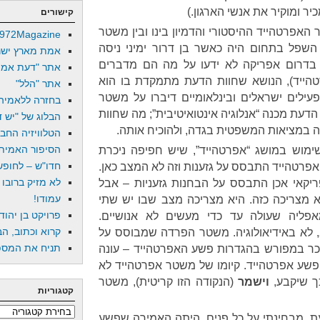
קישורים
אפרטהייד ההיסטורי והדמיון בינו ובין משטר
972Magazine
שפל בתחום היה כאשר בן דרור ימיני ניסה
אמת מארץ ישר
 בדרום אפריקה לא ידעו על מה הם מדברים
אתר "דעת אמת
הייד), הנושא שחוות הדעת מתמקדת בו הוא
אתר "הלל"
ילים ישראלים ובינלאומיים דיברו על משטר
בחזרה ללאמיה
הדעת מכנה “אנלוגיה אינטואיטיבית”; מה שחוות
הבלוג של "יש די
ה במציאות המשפטית בגדה, ולהוכיח אותה.
הטלוויזיה החב
הסיפור האמיתי
מוש במושג “אפרטהייד”, שיש חפיפה ניכרת
חדו"ש – לחופש 
האפרטהייד התבסס על גזענות וזה לא המצב כאן.
לא מזיק ברובו
יקאי אכן התבסס על הבחנות גזעניות – אבל
עמודו!
מצריכה כזה. היא מצריכה מצב שבו יש שתי
פרויקט בן יהוד
פליה שעולה עד כדי מעשים לא אנושיים.
קרוא וכתוב, הב
לא באידיאולוגיה. משטר הפרדה שמבוסס על
תניח את המספר
כר במפורש בהגדרות פשע האפרטהייד – עונה
ל פשע אפרטהייד. קיומו של משטר אפרטהייד לא
כך שיקבע,
וישמר
(הנקודה הזו קריטית), משטר
קטגוריות
קטגוריות
, מבחינתי על כל פנים, היתה האמירה שפשע