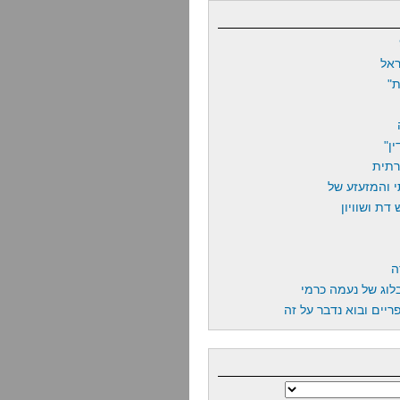
אל
"
ן"
רתית
 והמזעזע של
דת ושוויון
ה
לוג של נעמה כרמי
יים ובוא נדבר על זה