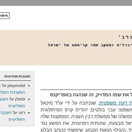
תגובות אחרונות
playmobil
על
ה
המערכת הפולי
את שמו המדויק, זה שנהגה באפריקנס
סמולן
על
העכב
ת דעת משפטית
, שנכתבה על ידי עו”ד מיכאל
הפוליטית
פטני עבר בולטים: יהודית קרפ המיתולוגית
רועי
על
העכברו
 לממשלה של ממשלת רבין השניה. המסקנות שלה
הפוליטית
ראל מבצעת, שיטתית ויומיומית, את הפשע נגד
 (הגילוי הנאות הקבוע: שימשתי ככותב הבלוג