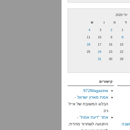
יולי 2020
ד
ה
ו
ש
4
3
2
1
11
10
9
8
18
17
16
15
25
24
23
22
31
30
29
קישורים
972Magazine
אמת מארץ ישראל
-
הבלוג המשובח של אייל
ניב
אתר "דעת אמת"
-
שבה
התנועה לשחרור מהדת,