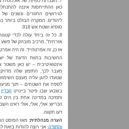
7. העברות כפויות של אוכלוסיה
כאן ההתייחסות איננה להתנחלוי
לגירושים החוזרים ונשנים ש
ליהודים. המקרה הבולט ביותר כ
סוסיא ושטח אש 918.
8. כל זה ביחד עולה לכדי קטג
אזרחית”, מרכיב מובהק של פשע 
אז כן, זה אפרטהייד. זה היה אפרטהייד כב
החשיבות בחוות הדעת של יש 
אינטואיטיבית – יש כאן משטר 
מעבר לכך, התזמון שלה מדויק
שנועדו להגן עליה מעצם השימוש
לספח את השטחים – תוך מניעת 
בשבוע שבו פיטר ביינרט
הכריז
ע
ותמיכה במדינה אחת בין הים לי
הכריש; אולי, אולי, אולי ראינו ה
דעו תקווה.
הערה מנהלתית
: מאז הפוסט ה
והתודה
. אני רוצה להודות בזאת ל