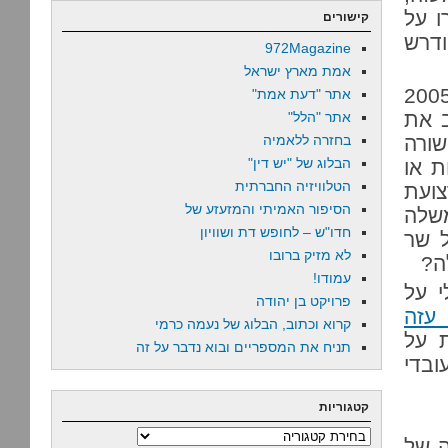
רו על
קישורים
ודרש
972Magazine
אמת מארץ ישראל
, לא הבנתי איך בדיוק העובדה שישראל שלפה ב-2005
אתר "דעת אמת"
ב את
אתר "הלל"
שורה
בחזרה ללאמיה
הבלוג של "יש דין"
ת או
הטלוויזיה החברתית
צועת
הסיפור האמיתי והמזעזע של
שלה
חדו"ש – לחופש דת ושוויון
ל שר
לא מזיק ברובו
ה?
עמודו!
י על
פרויקט בן יהודה
עזה
קרוא וכתוב, הבלוג של נעמה כרמי
ת על
תניח את המספריים ובוא נדבר על זה
הם עובדי
קטגוריות
קטגוריות
ה של