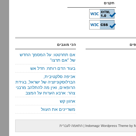
תקנים
פים
הכי מוגבים
אם תחרטטו: על המסמך החדש
של "אם תרצו"
בעוד הדם רותח: חדל אש
אכיפה סלקטיבית,
הברלוסקוניזציה של ישראל, בגידת
הרופאים, ואין מה להתלהב מרבני
צהר: ארבע הערות על המצב
ארגון קש
משריינים את העוול
M
by
Indomagz Wordpress Theme
|
התאמה לעברית