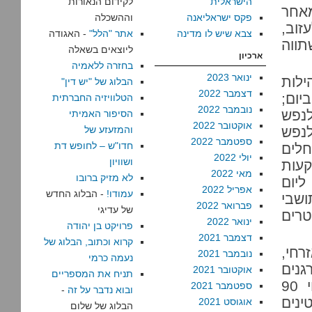
הישראלית
לקידום הנאורות
אחר
פקס ישראליאנה
וההשכלה
זוב,
צבא שיש לו מדינה
אתר "הלל"
- האגודה
תווה
ליוצאים בשאלה
ארכיון
בחזרה ללאמיה
ינואר 2023
1), 42 קהילות
הבלוג של "יש דין"
דצמבר 2022
יטר לנפש ביום;
הטלוויזיה החברתית
נובמבר 2022
 20 ליטרים לנפש
הסיפור האמיתי
אוקטובר 2022
ין 100 ליטרים לנפש
והמזעזע של
ספטמבר 2022
חדו"ש – לחופש דת
נחלים
יולי 2022
ושוויון
עות
מאי 2022
לא מזיק ברובו
כים 460 ליטרים ליום
אפריל 2022
עמודו!
- הבלוג החדש
שבי
פברואר 2022
של עדיגי
, אל-חדידייה, עומדת על 20 ליטרים
ינואר 2022
פרויקט בן יהודה
דצמבר 2021
קרוא וכתוב, הבלוג של
רחי,
נובמבר 2021
נעמה כרמי
גנים
אוקטובר 2021
תניח את המספריים
לעצמם. בין השנים 2009-2012, הרס המנהל האזרחי 90
ספטמבר 2021
ובוא נדבר על זה
-
לסטינים
אוגוסט 2021
הבלוג של שלום