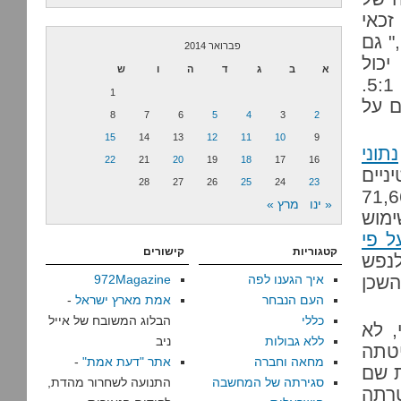
זכאי
מים ליום," גם
פברואר 2014
יכול
א
ב
ג
ד
ה
ו
ש
להתקיים מ-17 ליטרים ביום. אבל הוא דייק ביחס: 5:1.
1
ם על
8
7
6
5
4
3
2
15
14
13
12
11
10
9
נתוני
22
21
20
19
18
17
16
בים פלסטיניים
28
27
26
25
24
23
 לרשת המים. התגוררו בהם 71,666
« ינו
מרץ »
ימוש
ל פי
קטגוריות
קישורים
 לנפש
שכן
איך הגענו לפה
972Magazine
העם הנבחר
אמת מארץ ישראל
-
כללי
הבלוג המשובח של אייל
, לא
ללא גבולות
ניב
שליטתה
מחאה וחברה
אתר "דעת אמת"
-
ת שם
סגירתה של המחשבה
התנועה לשחרור מהדת,
טרתה