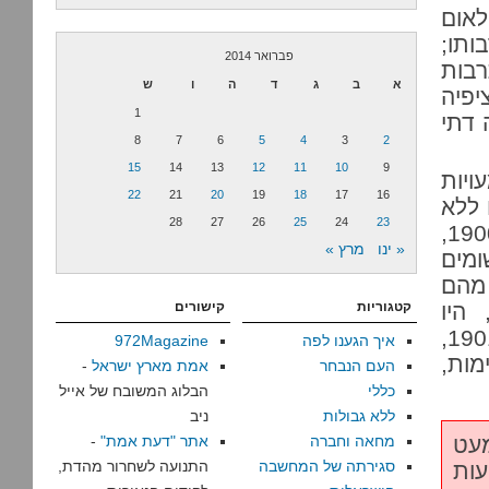
לאום
ותו;
פברואר 2014
רבות
א
ב
ג
ד
ה
ו
ש
יפיה
1
 דתי
8
7
6
5
4
3
2
15
14
13
12
11
10
9
יות
22
21
20
19
18
17
16
 ללא
28
27
26
25
24
23
: ב-1900,
« ינו
מרץ »
ומים
יים, היו בפלסטינה כ-600,000 תושבים; 94% מהם
 לא-יהודים. סרג'יו דלהפרגולה מעריך שב-1890, היו
קטגוריות
קישורים
בפלסטינה 43,000 יהודים, ו-490,000 לא יהודים. ב-1901,
איך הגענו לפה
972Magazine
מות,
העם הנבחר
אמת מארץ ישראל
-
כללי
הבלוג המשובח של אייל
ללא גבולות
ניב
מעט
מחאה וחברה
אתר "דעת אמת"
-
סגירתה של המחשבה
התנועה לשחרור מהדת,
עות