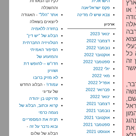
הישראלית
לקידום הנאורות
ארץ
פקס ישראליאנה
וההשכלה
 או
צבא שיש לו מדינה
אתר "הלל"
- האגודה
ודה
ליוצאים בשאלה
אלה
ארכיון
בחזרה ללאמיה
רבה
ינואר 2023
הבלוג של "יש דין"
צוא
דצמבר 2022
הטלוויזיה החברתית
עלי
נובמבר 2022
הסיפור האמיתי
 כל
אוקטובר 2022
והמזעזע של
 זה
ספטמבר 2022
חדו"ש – לחופש דת
אשר
יולי 2022
ושוויון
מאי 2022
לא מזיק ברובו
אפריל 2022
בר,
עמודו!
- הבלוג החדש
פברואר 2022
עשה
של עדיגי
ינואר 2022
שם,
פרויקט בן יהודה
דצמבר 2021
ראל
קרוא וכתוב, הבלוג של
נובמבר 2021
מון
נעמה כרמי
אוקטובר 2021
וג
תניח את המספריים
ספטמבר 2021
ובוא נדבר על זה
-
 את
אוגוסט 2021
הבלוג של שלום
כלא