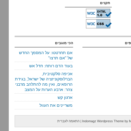
תקנים
פים
הכי מוגבים
אם תחרטטו: על המסמך החדש
של "אם תרצו"
בעוד הדם רותח: חדל אש
אכיפה סלקטיבית,
הברלוסקוניזציה של ישראל, בגידת
הרופאים, ואין מה להתלהב מרבני
צהר: ארבע הערות על המצב
ארגון קש
משריינים את העוול
M
by
Indomagz Wordpress Theme
|
התאמה לעברית