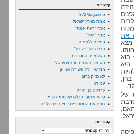
קישורים
ידה
נים
972Magazine
לבית
אמת מארץ ישראל
מכוח
אתר "דעת אמת"
 את
אתר "הלל"
 מצא
בחזרה ללאמיה
ותו.
הבלוג של "יש דין"
הטלוויזיה החברתית
 הוא
הסיפור האמיתי והמזעזע של
היא
חדו"ש – לחופש דת ושוויון
היות
לא מזיק ברובו
בהן,
עמודו!
ד.
פרויקט בן יהודה
 של
קרוא וכתוב, הבלוג של נעמה כרמי
סרבת
תניח את המספריים ובוא נדבר על זה
אם,
ראל,
קטגוריות
פיסה
קטגוריות