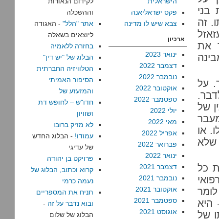
הישראלית
לקידום הנאורות
 בני
פקס ישראליאנה
וההשכלה
. זה
צבא שיש לו מדינה
אתר "הלל"
- האגודה
אזל
ליוצאים בשאלה
ארכיון
 את
בחזרה ללאמיה
ינואר 2023
בינה
הבלוג של "יש דין"
דצמבר 2022
הטלוויזיה החברתית
נובמבר 2022
הסיפור האמיתי
. על
אוקטובר 2022
והמזעזע של
דבר.
ספטמבר 2022
חדו"ש – לחופש דת
ן של
יולי 2022
ושוויון
מעבר
מאי 2022
לא מזיק ברובו
. או
אפריל 2022
עמודו!
- הבלוג החדש
, שלא
פברואר 2022
של עדיגי
ינואר 2022
פרויקט בן יהודה
ת כל
דצמבר 2021
קרוא וכתוב, הבלוג של
 רפואי
נובמבר 2021
נעמה כרמי
אוקטובר 2021
לומר
תניח את המספריים
ספטמבר 2021
 היא
ובוא נדבר על זה
-
אוגוסט 2021
ו של
הבלוג של שלום