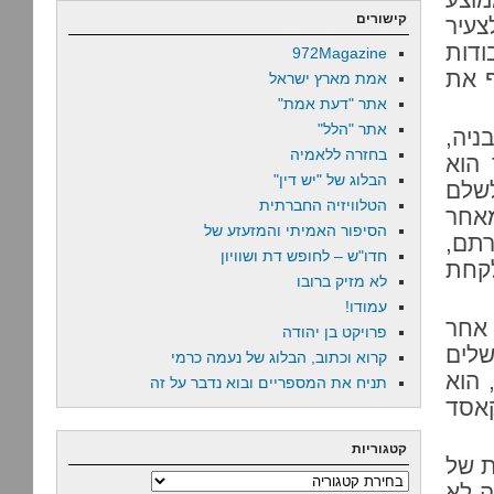
קישורים
אבטלה של כ-19.1% – לצעיר
ה עבודות
972Magazine
ף את
אמת מארץ ישראל
אתר "דעת אמת"
אתר "הלל"
ניה,
בחזרה ללאמיה
 הוא
הבלוג של "יש דין"
שלם
הטלוויזיה החברתית
מאחר
הסיפור האמיתי והמזעזע של
רתם,
חדו"ש – לחופש דת ושוויון
לקחת
לא מזיק ברובו
עמודו!
 אחר
פרויקט בן יהודה
שלים
קרוא וכתוב, הבלוג של נעמה כרמי
 הוא
תניח את המספריים ובוא נדבר על זה
קאסד
קטגוריות
ת של
קטגוריות
ה לא