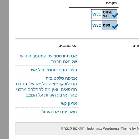
תקנים
פים
הכי מוגבים
אם תחרטטו: על המסמך החדש
של "אם תרצו"
בעוד הדם רותח: חדל אש
אכיפה סלקטיבית,
הברלוסקוניזציה של ישראל, בגידת
הרופאים, ואין מה להתלהב מרבני
צהר: ארבע הערות על המצב
ארגון קש
משריינים את העוול
M
by
Indomagz Wordpress Theme
|
התאמה לעברית