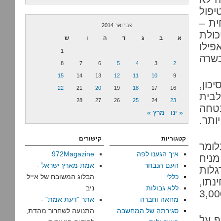
יפול
ית –
פברואר 2014
כולת
א
ב
ג
ד
ה
ו
ש
פילו
1
 ילד בן 17 נטול הכשרה
8
7
6
5
4
3
2
15
14
13
12
11
10
9
כון,
22
21
20
19
18
17
16
לבית
28
27
26
25
24
23
בטחה
« ינו
מרץ »
זה עולה יותר.
קטגוריות
קישורים
10 ₪ ביום, כלומר
איך הגענו לפה
972Magazine
מניח
העם הנבחר
אמת מארץ ישראל
-
גלות
כללי
הבלוג המשובח של אייל
קלים, מבחינתו,
ללא גבולות
ניב
י של עבודה. והוא לא יכול לעבוד. אין לו 3,000
מחאה וחברה
אתר "דעת אמת"
-
סגירתה של המחשבה
התנועה לשחרור מהדת,
ף על