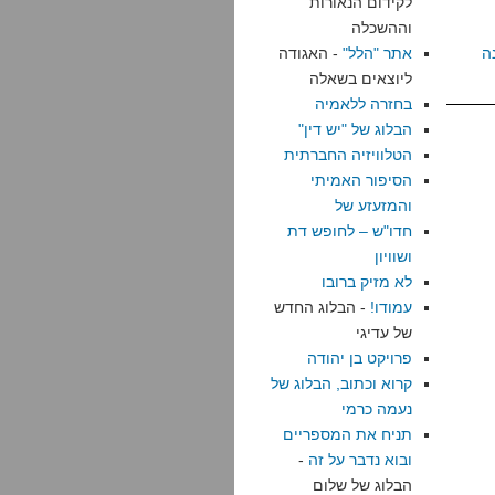
לקידום הנאורות
וההשכלה
ה
אתר "הלל"
- האגודה
ליוצאים בשאלה
בחזרה ללאמיה
הבלוג של "יש דין"
הטלוויזיה החברתית
הסיפור האמיתי
והמזעזע של
חדו"ש – לחופש דת
ושוויון
לא מזיק ברובו
עמודו!
- הבלוג החדש
של עדיגי
פרויקט בן יהודה
קרוא וכתוב, הבלוג של
נעמה כרמי
תניח את המספריים
ובוא נדבר על זה
-
הבלוג של שלום