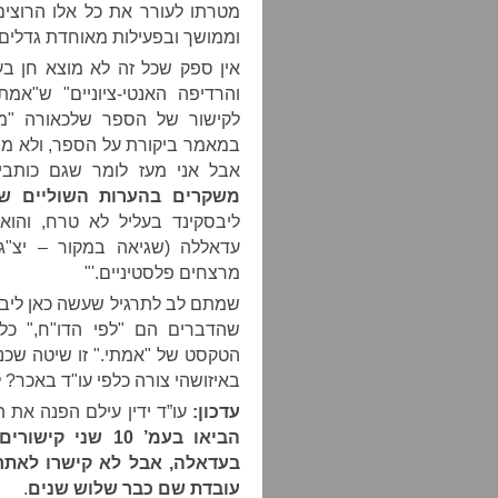
מטרתו לעורר את כל אלו הרוצים 
וממושך ובפעילות מאוחדת גדלים 
אין ספק שכל זה לא מוצא חן בע
והרדיפה האנטי-ציוניים" ש"אמ
לקישור של הספר שלכאורה "מ
במאמר ביקורת על הספר, ולא מצ
אבל אני מעז לומר שגם כותבי
משקרים בהערות השוליים ש
ליבסקינד בעליל לא טרח, והוא
עדאללה (שגיאה במקור – יצ"ג
מרצחים פלסטיניים.'"
שמתם לב לתרגיל שעשה כאן ליבסק
שהדברים הם "לפי הדו"ח," כל
הטקסט של "אמתי." זו שיטה שכנ
באיזושהי צורה כלפי עו"ד באכר? 
עדכון:
עו”ד ידין עילם הפנה את 
הביאו בעמ’ 10 ש
בעדאלה, אבל לא קישרו לאתר
עובדת שם כבר שלוש שנים
.