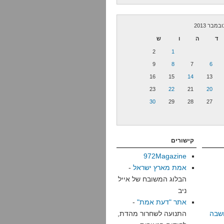
ובמבר 2013
ד
ה
ו
ש
2
1
9
8
7
6
16
15
14
13
23
22
21
20
30
29
28
27
קישורים
972Magazine
אמת מארץ ישראל
-
הבלוג המשובח של אייל
ניב
אתר "דעת אמת"
-
שבה
התנועה לשחרור מהדת,