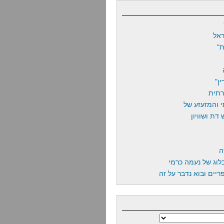
אל
"
ן"
רתית
 והמזעזע של
דת ושוויון
ה
לוג של נעמה כרמי
יים ובוא נדבר על זה