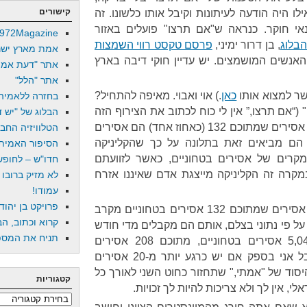
קישורים
היה הודעה לעיתונות וקיבל אותו כלשונו. זה
אי חוקר. כנראה ש"אם תרצו" פועלים באזור
972Magazine
הבלוג
, בן דרור ימיני,
פרסם טקסט רווי השמצות
אמת מארץ ישר
אנשים המושמצים. יש עדיין חוקי דיבה בארץ
אתר "דעת אמת
אתר "הלל"
שר למצוא אותו
כאן
.) אוי ואבוי. מאיפה להתחיל?
בחזרה ללאמיה
ת "אמתי" (“אם תרצו,” אין לי כוח לכתוב את הצירוף הזה
הבלוג של "יש די
שוב ושוב) שיש בישראל "10,000 אסירים שמתוכם 132 (כאחוז אחד) הם אסירים
הטלוויזיה החב
 הם מביאים זאת בתלונה על כך שהקליניקה
הסיפור האמיתי
מקרים של אסירים בטחוניים, כאשר לזוועתם
חדו"ש – לחופש 
קרה זה הקליניקה מייצגת אדם שאיננו אזרח
לא מזיק ברובו
עמודו!
פרויקט בן יהוד
המספר של "אמתי" על "10,000 אסירים שמתוכם 132 אסירים בטחוניים מקרב
קרוא וכתוב, הב
. על פי נתוני בצלם, אותם הם מקבלים מדי חודש
תניח את המספר
מהשב"ס, יש בישראל כרגע 5,046 אסירים בטחוניים, מתוכם 208 אסירים
ישראלים. השב"ס לא מפרט, אבל אני בספק אם יש כרגע יותר מ-20 אסירים
יסוד של "אמתי," שתחזור כחוט השני לאורך כל
קטגוריות
י, אין לך ולא צריכות להיות לך זכויות.
קטגוריות