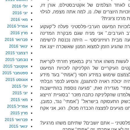
אחד הצלמים של אקטיבסטילס, אורן זיו,
יולי 2016
יות היוצרים שלו. נו, למה אתה מצפה, לגילוי
יוני 2016
 מרכז ציונית?
מאי 2016
אפריל 2016
יקה לזכויות המיעוט הערבי-פלסטיני פעלה ל"קעקוע
מרץ 2016
ב הערבים." אני מניח שגם מבקרת המדינה
פברואר 2016
 מבית רוויזיוניסטי – היתה נכנסת לרשימה
ינואר 2016
 שהגיע הזמן למצוא המנון שאשכרה ייצג את
דצמבר 2015
נובמבר 2015
הלכתי לעשות משהו אחר ורק במאמץ חזרתי לקריאת
אוקטובר 2015
ים העיקריים של הקליניקה לזכויות המיעוט
ספטמבר 2015
 לצמצם שימוש במידע חסוי ("אמתי" בעד מידע
אוגוסט 2015
ה יכולת ראויה להתגונן), והסיוע לכפר הבלתי
יולי 2015
אמתי" מגדירה זאת, "פגיעה נוספת בהתיישבות
יוני 2015
שלמדנו שהקליניקה כתבה מזכר "בסוגיית 'הייצוג
מאי 2015
שוק התעסוקה בישראל" ("אמתי" נגד, כמובן.
אפריל 2015
נו מגיעים לפצצה הכבדה מכולן. רגע, אני אקח
מרץ 2015
פברואר 2015
-פלסטיני – אתם יושבים? שתיתם משהו מרגיע?
ינואר 2015
 זה לא אני אמרתי, זה "אמתי" אמרה.