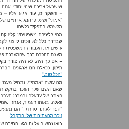
התפיסה המרכזית של הדו"ח היא
שישראל צריכה שינוי יסודי, אתה
– והשקריים, עוד אגיע אליו – 
"אמתי" ושעל פי המק'ארתיזם של
מלשמש בתפקיד כלשהו.
מהי קליניקה משפטית? קליניקה
שבדרך כלל לא זוכים לייצוג לק
עושים את העבודה המשפטית השח
מעצם ההכרה בכך שהמערכת פגומ
– אם כך היה, לא היה צורך בקל
תיקון. ככאלה הם ארגונים חברת
"הכל טוב."
שאם השם שלך הוזכר בתקשורת, כ
האתר של עדאלה ובמרכז הערבי ל
וואלה. באותו העמוד, אנחנו שו
"הפך לעותר סדרתי." הם נמנעים
ניכר מהעתירות שלו התקבל
.
בואו נחשוב על זה רגע. הסיבה שמ