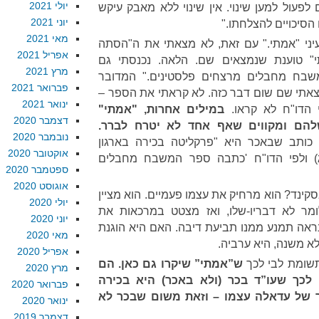
יולי 2021
לפעול למען שינוי. אין שינוי ללא מאבק עיקש
יוני 2021
הסיכויים להצלחתו."
מאי 2021
יני "אמתי." עם זאת, לא מצאתי את ה"הסתה
אפריל 2021
תי" טוענת שנמצאים שם. הלאה. נכנסתי גם
מרץ 2021
שבח מחבלים מרצחים פלסטינים." המדובר
פברואר 2021
אתי שם שום דבר כזה. לא קראתי את הספר –
ינואר 2021
 הדו"ח לא קראו.
במילים אחרות, "אמתי"
דצמבר 2020
להם ומקווים שאף אחד לא יטרח לברר.
נובמבר 2020
 כותב שבאכר היא "פרקליטה בכירה בארגון
אוקטובר 2020
) ולפי הדו"ח 'כתבה ספר המשבח מחבלים
ספטמבר 2020
אוגוסט 2020
ינד? הוא מרחיק את עצמו פעמיים. הוא מציין
יולי 2020
ומר לא דבריו-שלו, ואז מצטט במרכאות את
יוני 2020
ראה תמנע ממנו תביעת דיבה. האם היא הוגנת
מאי 2020
לא משנה, היא ערביה.
אפריל 2020
תשומת לבי לכך
ש”אמתי” שיקרו גם כאן. הם
מרץ 2020
ני קישורים לכך שעו”ד בכר (ולא באכר) היא בכירה
פברואר 2020
 של עדאלה עצמו – וזאת משום שבכר לא
ינואר 2020
דצמבר 2019