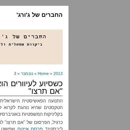
החברים של ג'ורג'
2013
»
Home
»
נובמבר
» 3
כשסיוע לעיוורים הו
"אם תרצו"
התנועה הפאשיסטית הישראלית,
הטקסטים שהיא נוהגת לקרוא להם
בקליניקות המשפטיות באוניברסיט
כרגיל, הפרסום של "אם תרצו" לו
ליבסקינד
פרסם אייטם
שפשוט ב