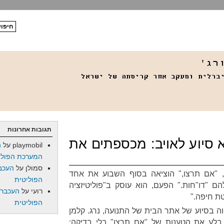
תגובות אחרונות
א סיוע לאויב: מכספתים את
playmobil
על
ה
המערכת הפולי
סמולן
על
העכב
 "אם תרצו," הוציאה בסוף השבוע את אחד
הפוליטית
 "דו"חות." הפעם, הוא עוסק ב"פוליטיזציה
רועי
על
העכברו
ת חיפה."
הפוליטית
וה בסיוע של אתר הבית של התנועה, נרג. קלמן
לע את הטענות של "אם תרצו" בלי בדיקה;