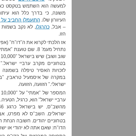
למעשה הוא השתמש בטקסט כאילו 
משונה, כי בדרך כלל הוא עיתונ
העיוורון שלו.
התועמלן החביב על 
– אבל,
כהרגלו
, לא נקב בשמות ה
הזו.
אז הלכתי לקרוא את ה"דו"ח" (אפ
נתחיל מעמ' 8. שם טוענ
בטחוניים מקרב ערביי ישראל."
לזכויות האסיר טיפלה בשמונה 
במקרה של איסמעיל טראבין, "במ
ישראלי." הזוועה, הזוועה.
ערביי ישראל" הוא, כרגיל, הטעיה
בטחוניים יהודים. חשובה הנחת ה
הדו"ח: שאם אתה לא יהודי או ישראל