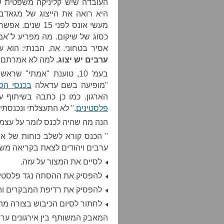
העובדה שיש קליניקה משפטית שמ
היא רואה את הייצוג של מגאדב
מעשי אונס לפני 
כסוג של שיקום. מה מפריע ל"אמת
אסיר בטחוני. אה, הבנתי: הוא ע
ערבים יש יצוג.
למה לא אמרתם
בעמ' 10, טוענת "אמתי" ש
"מופיעה בשם עדאלה
בכנסי הסת
הארגון. כמו כן כתבה בשיתוף
פלסטינים
." לא התעצלתי ונכנסתי
הנה מה שהיה לכנס לומר על עצמו
" הכנס קורא לשלב כוחות של אירג
ערבים ויהודים לצאת בקריאה משו
לסיים את המצור על עזה.
להפסיק את ההסתה נגד פלסטינים
להפסיק את רדיפת המבקרים וה
לחתור לסיום הכיבוש בצורה מת
המאבק המשותף בין אירגונים ערביי