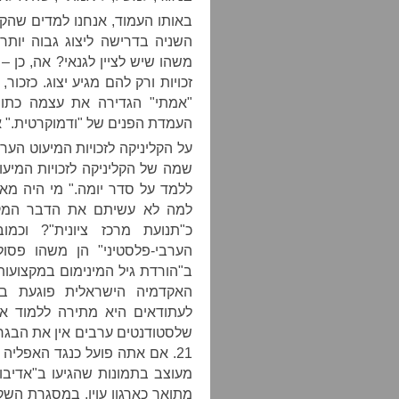
באותו העמוד, אנחנו למדים שהק
השניה בדרישה ליצוג גבוה יות
משהו שיש לציין לגנאי? אה, כן –
זכויות ורק להם מגיע יצוג. כזכו
"אמתי" הגדירה את עצמה כתומ
העמדת הפנים של "ודמוקרטית." 
שמה של הקליניקה לזכויות המיעוט
ללמד על סדר יומה." מי היה מאמ
למה לא עשיתם את הדבר המקו
כ"תנועת מרכז ציונית"? וכמו
ב"הורדת גיל המינימום במקצועות 
האקדמיה הישראלית פוגעת בי
שלסטודנטים ערבים אין את הבגר
21. אם אתה פועל כנגד האפליה 
מתואר כארגון עוין. במסגרת השק