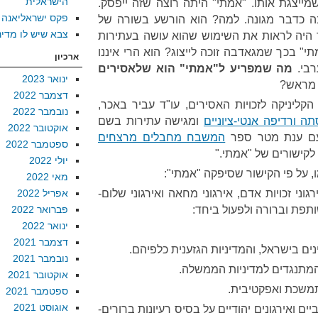
הישראלית
ייצגת אותו. "אמתי" היתה רוצה שזה ייפסק.
פקס ישראליאנה
ה כדבר מגונה. למה? הוא הורשע בשורה של
צבא שיש לו מדינ
15 שנים. אפשר היה לראות את השימוש שהוא עושה בעתירות
י" בכך שמגאדבה זוכה לייצוג? הוא הרי איננו
ארכיון
רבי.
מה שמפריע ל"אמתי" הוא שלאסירים
ינואר 2023
 מראש?
דצמבר 2022
ראש הקליניקה לזכויות האסירים, עו"ד עביר באכר,
נובמבר 2022
ה ורדיפה אנטי-ציוניים
ומגישה עתירות בשם
אוקטובר 2022
 עם ענת מטר ספר
המשבח מחבלים מרצחים
ספטמבר 2022
 לקישורים של "אמתי."
יולי 2022
, על פי הקישור שסיפקה "אמתי":
מאי 2022
וני זכויות אדם, אירגוני מחאה ואירגוני שלום-
אפריל 2022
תפת וברורה ולפעול ביחד:
פברואר 2022
ינואר 2022
דצמבר 2021
 בישראל, והמדיניות הגזענית כלפיהם.
נובמבר 2021
מתנגדים למדיניות הממשלה.
אוקטובר 2021
משכת ואפקטיבית.
ספטמבר 2021
אוגוסט 2021
ם ואירגונים יהודיים על בסיס רעיונות ברורים-