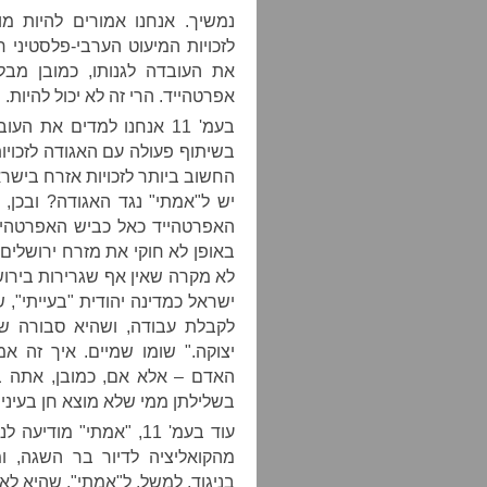
לזכויות המיעוט הערבי-פלסטיני 
את העובדה לגנותו, כמובן מב
אפרטהייד. הרי זה לא יכול להיות.
בעמ' 11 אנחנו למדים את
בשיתוף פעולה עם האגודה לזכויו
החשוב ביותר לזכויות אזרח בישר
באופן לא חוקי את מזרח ירושלים
לא מקרה שאין אף שגרירות בירו
ישראל כמדינה יהודית "בעייתי", 
לקבלת עבודה, ושהיא סבורה ש
יצוקה." שומו שמיים. איך זה א
האדם – אלא אם, כמובן, אתה בכ
בשלילתן ממי שלא מוצא חן בעיני
עוד בעמ' 11, "אמתי" מ
מהקואליציה לדיור בר השגה, ומו
בניגוד, למשל, ל"אמתי", שהיא לא 