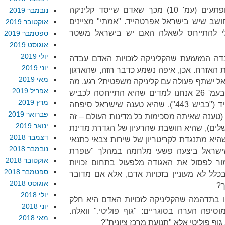
נמשיך. אנחנו אמורים להיות מופתעים (עמ' 10) מכך שאדם שייסד קליניקה
נובמבר 2019
חושב שיש בישראל אפרטהייד. "אמתי" מציינים
אוקטובר 2019
לי להתייחס לשאלה האם יש בישראל משטר
ספטמבר 2019
אוגוסט 2019
יולי 2019
 העובדה המזעזעת שהקליניקה לזכויות האדם עבדה
יוני 2019
ת האזרח. אכן, איפה נשמע כדבר הזה, שהארגון
מאי 2019
אל ישתף פעולה עם קליניקה משפטית? רגע, מה
אפריל 2019
יש ל"אמתי" נגד האגודה? ובכן, בעמ' 26 אנחנו למדים שהיא התייחסה לכביש
מרץ 2019
האפרטהייד כאל כביש האפרטהייד ("כביש 443"), שהיא טענה שישראל סיפחה
פברואר 2019
 (טענה שאיתה מסכימות כל מדינות העולם – זה
ינואר 2019
שלים), שהיא חושבת שהרעיון של הגדרת מדינת
דצמבר 2018
שהיא מתנגדת לקריטריון של שירות צבאי כתנאי
נובמבר 2018
ישראל ביצעה פשעי מלחמה במהלך "עופרת
אוקטובר 2018
מור לפסול את האגודה מלפעול בתחום זכויות
ספטמבר 2018
לל לא מעוניין בזכויות אדם, אלא אם מדובר
אוגוסט 2018
ך?
יולי 2018
ודיעה לנו בתדהמה שהקליניקה לזכויות האדם היא חלק
יוני 2018
סיפה הערה בסוגריים: "גוף פוליטי." וואלה.
מאי 2018
גוף פוליטי אלא "תנועת מרכז ציונית"?