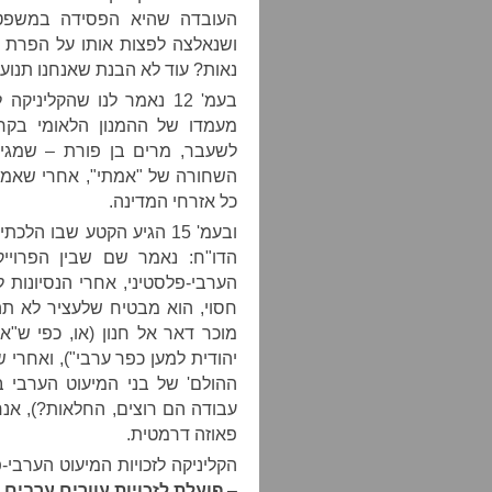
העובדה שהיא הפסידה במשפט ל
ושנאלצה לפצות אותו על הפרת זכו
נאות? עוד לא הבנת שאנחנו תנועת
בעמ' 12 נאמר לנו שהקלינ
מעמדו של ההמנון הלאומי בקר
לשעבר, מרים בן פורת – שמגיעה
השחורה של "אמתי", אחרי שאמרה
כל אזרחי המדינה.
ובעמ' 15 הגיע הקטע שבו 
הדו"ח: נאמר שם שבין הפרוייקט
הערבי-פלסטיני, אחרי הנסיונות
חסוי, הוא מבטיח שלעציר לא תהי
מוכר דאר אל חנון (או, כפי ש"
יהודית למען כפר ערבי"), ואחרי 
ההולם' של בני המיעוט הערבי ב
עבודה הם רוצים, החלאות?), אנח
פאוזה דרמטית.
הקליניקה לזכויות המיעוט הערבי
–
פועלת לזכויות עוורים ערבים
.