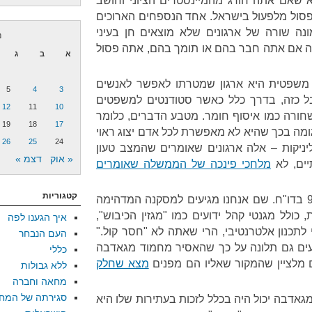
 שאם אתה חורג מהמיינסטרים הציוני וחושב
 פסול מלפעול בישראל. אחד הנספחים הארוכים
מונה שורה של ארגונים שלא מוצאים חן בעיני
נ
ה אם אתה חבר בהם או תומך בהם, אתה פסול
א
ב
ג
 משפטית היא ארגון שמטרתו לאפשר לאנשים
5
4
3
בל כזה, בדרך כלל כאשר סטודנטים למשפטים
12
11
10
ורה כמו איסוף חומר. מטבע הדברים, כלומר
19
18
17
ה בכך שהיא לא מאפשרת לכל אדם יצוג ראוי
26
25
24
יניקות – אלה ארגונים שאומרים שהמצב טעון
« אוק
דצמ »
יים, לא
מלחכי פינכה של הממשלה שאומרים
קטגוריות
מה עושה "אמתי"? נתחיל מעמ' 9 בדו"ח. שם אנחנו מגיעים למסקנה המדהימה
ולל מגנטי קהל ידועים כמו "מגזין הכיבוש",
איך הגענו לפה
תכנון אלטרנטיבי, הרי שאתה לא "חסר קול."
העם הנבחר
מעים גם תלונה על כך שהאסיר מחמוד מגאדבה
כללי
 מלציין שהמקור שאליו הם מפנים
מצא שחלק
ללא גבולות
מחאה וחברה
סגירתה של המח
גאדבה יכול היה בכלל לזכות בעתירות שלו היא