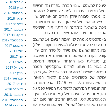
אפריל 2018
ליניקה למשפט ושינוי חברתי עתרה נגד הרשות
מרץ 2018
ר של תכנים בערבית. למה זה חשוב? למה זה
פברואר 2018
 כי "אמתי" סבורה שרק יהודים הם אזרחים שווי
ינואר 2018
ר, במצע הראשון של הארגון – עד שתפסו אותו –
דצמבר 2017
כת בישראל כ"מדינה יהודית," תוך השמטת
נובמבר 2017
אחר כך הם מיהרו לומר שמדובר בטעות.
אוקטובר 2017
על הקליניקה לזכויות המיעוט הערבי-פלסטיני אומרת לנו "אמתי" בעמ' 14 ש"עצם
ספטמבר 2017
 הערבי-פלסטיני יכולה (שגיאה במקור – יצ"ג)
אוגוסט 2017
ין. ארגון שהשם שלו מעיד על סדר היום שלו.
יולי 2017
בל בקרב פאשיסטים והסוויתם את עצמכם
יוני 2017
בן, מובלעת כאן ההנחה ש"זכויות המיעוט
מאי 2017
הערבי-פלסטיני" הן משהו פסול. בעמ' 11 אנחנו למדים שהקליניקה תמכה
אפריל 2017
פרא-רפואיים." למה זה דבר שלילי? אה, כי כך
מרץ 2017
כולת של סטודנטים ערבים ללמוד רפואה.
פברואר 2017
לעתודאים היא מתירה ללמוד את המקצועות הללו בגיל 17-18, אבל מסתבר
ינואר 2017
ות הנפשית הנדרשת ללמוד את הנושא לפני גיל
דצמבר 2016
הזו, אתה פסול. העמוד שלה, אומרים לנו בזעף,
נובמבר 2016
מעוצב בתמונות שהגיעו ב"אדיבות אקטיבסטילס." הארגון החביב הזה (עמ' 27)
ספטמבר 2016
רים השקופים של "אמתי", היא שכחה לציין את
אוגוסט 2016