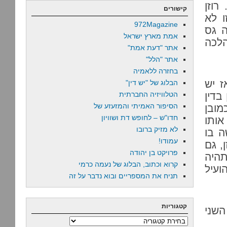
רוזן
קישורים
ו לא
972Magazine
 גס
אמת מארץ ישראל
הלכה
אתר "דעת אמת"
אתר "הלל"
בחזרה ללאמיה
ז יש
הבלוג של "יש דין"
בדין
הטלוויזיה החברתית
הסיפור האמיתי והמזעזע של
מובן
חדו"ש – לחופש דת ושוויון
אותו
לא מזיק ברובו
ה בו
עמודו!
, גם
פרויקט בן יהודה
תהיה
קרוא וכתוב, הבלוג של נעמה כרמי
ועיל
תניח את המספריים ובוא נדבר על זה
קטגוריות
השני
קטגוריות