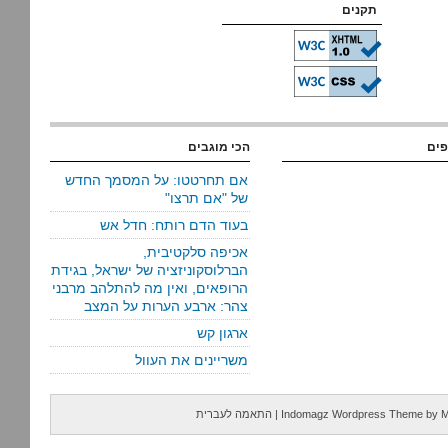
תקנים
פים
הכי מוגבים
אם תחרטטו: על המסמך החדש
של "אם תרצו"
בעוד הדם רותח: חדל אש
אכיפה סלקטיבית,
הברלוסקוניזציה של ישראל, בגידת
הרופאים, ואין מה להתלהב מרבני
צהר: ארבע הערות על המצב
ארגון קש
משריינים את העוול
M
by
Indomagz Wordpress Theme
|
התאמה לעברית