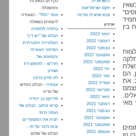
הישראלית
לקידום הנאורות
שאין
פקס ישראליאנה
וההשכלה
סים"
צבא שיש לו מדינה
אתר "הלל"
- האגודה
מיד
ליוצאים בשאלה
ארכיון
 בין
בחזרה ללאמיה
ינואר 2023
הבלוג של "יש דין"
דצמבר 2022
הטלוויזיה החברתית
נובמבר 2022
הסיפור האמיתי
צווח
אוקטובר 2022
והמזעזע של
לקה
ספטמבר 2022
חדו"ש – לחופש דת
כשלת
יולי 2022
ושוויון
, הם
מאי 2022
לא מזיק ברובו
ב את
אפריל 2022
עמודו!
- הבלוג החדש
עצמם
פברואר 2022
של עדיגי
לים.
ינואר 2022
פרויקט בן יהודה
 מאי
דצמבר 2021
קרוא וכתוב, הבלוג של
נובמבר 2021
נעמה כרמי
אוקטובר 2021
תניח את המספריים
ספטמבר 2021
ומים
ובוא נדבר על זה
-
אוגוסט 2021
הבלוג של שלום
 נון