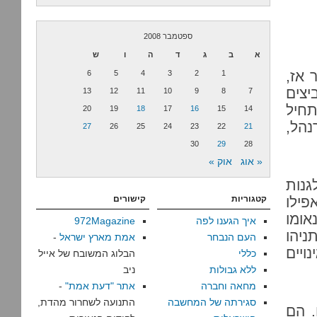
ספטמבר 2008
א
ב
ג
ד
ה
ו
ש
 אז,
6
5
4
3
2
1
יצים
13
12
11
10
9
8
7
תחיל
20
19
18
17
16
15
14
הל,
27
26
25
24
23
22
21
30
29
28
« אוג
אוק »
גנות
פילו
קטגוריות
קישורים
אומו
איך הגענו לפה
972Magazine
ניהו
העם הנבחר
אמת מארץ ישראל
-
ויים
כללי
הבלוג המשובח של אייל
ללא גבולות
ניב
מחאה וחברה
אתר "דעת אמת"
-
סגירתה של המחשבה
התנועה לשחרור מהדת,
. הם