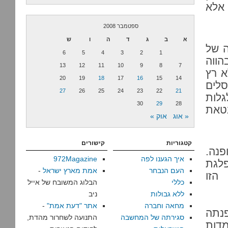
 אלא
ספטמבר 2008
א
ב
ג
ד
ה
ו
ש
ה של
6
5
4
3
2
1
הווה
13
12
11
10
9
8
7
א רץ
20
19
18
17
16
15
14
סלים
27
26
25
24
23
22
21
גלות
30
29
28
טאת
« אוג
אוק »
קטגוריות
קישורים
נה.
איך הגענו לפה
972Magazine
לגת
העם הנבחר
אמת מארץ ישראל
-
הזו
כללי
הבלוג המשובח של אייל
ללא גבולות
ניב
מחאה וחברה
אתר "דעת אמת"
-
פנתה
סגירתה של המחשבה
התנועה לשחרור מהדת,
מדות