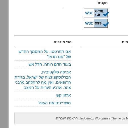
תקנים
פים
הכי מוגבים
אם תחרטטו: על המסמך החדש
של "אם תרצו"
בעוד הדם רותח: חדל אש
אכיפה סלקטיבית,
הברלוסקוניזציה של ישראל, בגידת
הרופאים, ואין מה להתלהב מרבני
צהר: ארבע הערות על המצב
ארגון קש
משריינים את העוול
M
by
Indomagz Wordpress Theme
|
התאמה לעברית