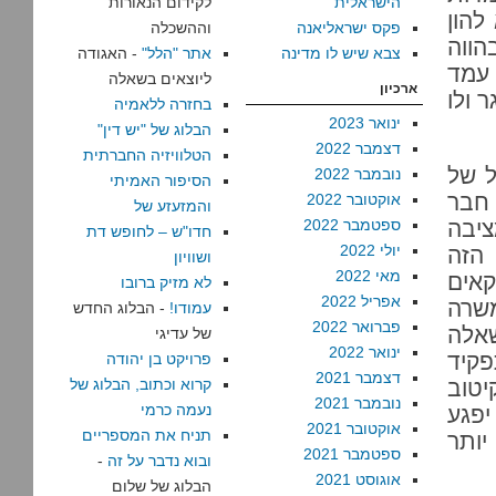
הישראלית
לקידום הנאורות
להון
פקס ישראליאנה
וההשכלה
הווה
צבא שיש לו מדינה
אתר "הלל"
- האגודה
עמד
ליוצאים בשאלה
ארכיון
 ולו
בחזרה ללאמיה
ינואר 2023
הבלוג של "יש דין"
דצמבר 2022
הטלוויזיה החברתית
ל של
נובמבר 2022
הסיפור האמיתי
 חבר
אוקטובר 2022
והמזעזע של
ציבה
ספטמבר 2022
חדו"ש – לחופש דת
יולי 2022
 הזה
ושוויון
מאי 2022
קאים
לא מזיק ברובו
אפריל 2022
משרה
עמודו!
- הבלוג החדש
פברואר 2022
שאלה
של עדיגי
ינואר 2022
פקיד
פרויקט בן יהודה
דצמבר 2021
יטוב
קרוא וכתוב, הבלוג של
נובמבר 2021
נעמה כרמי
יפגע
אוקטובר 2021
תניח את המספריים
יותר
ספטמבר 2021
ובוא נדבר על זה
-
אוגוסט 2021
הבלוג של שלום