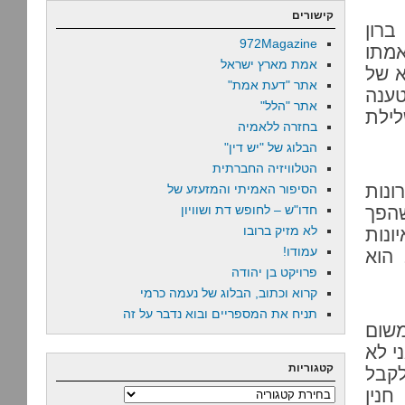
קישורים
ברון
972Magazine
אמתו
אמת מארץ ישראל
א של
אתר "דעת אמת"
ענה
אתר "הלל"
ילת
בחזרה ללאמיה
הבלוג של "יש דין"
הטלוויזיה החברתית
ונות
הסיפור האמיתי והמזעזע של
שהפך
חדו"ש – לחופש דת ושוויון
לא מזיק ברובו
ונות
עמודו!
הוא
פרויקט בן יהודה
קרוא וכתוב, הבלוג של נעמה כרמי
תניח את המספריים ובוא נדבר על זה
משום
י לא
קטגוריות
לקבל
נין
קטגוריות