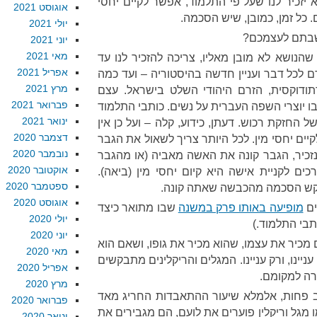
 יזכיר לנו שעל פי התלמוד, אפשר לקיים יחסי
אוגוסט 2021
. כל זמן, כמובן, שיש הסכמה.
יולי 2021
חשבתם לעצמכם?
יוני 2021
מאי 2021
שהנושא לא מובן מאליו, צריכה להזכיר לנו עד
אפריל 2021
 לכל דבר ועניין חדשה בהיסטוריה – ועד כמה
מרץ 2021
תודוקסית, הזרם היהודי השלט בישראל. עצם
פברואר 2021
ו יוצרי השפה העברית על נשים. כותבי התלמוד
ינואר 2021
ל החזקת רכוש. דעתן, כידוע, קלה – ועל כן אין
דצמבר 2020
קיים יחסי מין. לכל היותר צריך לשאול את הגבר
נובמבר 2020
נזכיר, הגבר קונה את האשה מאביה (או מהגבר
אוקטובר 2020
ם לקניית אישה היא קיום יחסי מין (ביאה).
ספטמבר 2020
ש הסכמה מהכבשה שאתה קונה.
אוגוסט 2020
ים
מופיעה באותו פרק במשנה
שבו מתואר כיצד
יולי 2020
תבי התלמוד.)
יוני 2020
מכיר את עצמו, שהוא מכיר את גופו, ושאם הוא
מאי 2020
ניינו, ורק עניינו. המגלים והריקלינים מתבקשים
אפריל 2020
רה למקומם.
מרץ 2020
ב פחות, אלמלא שיעור ההתאבדות החריג מאד
פברואר 2020
מגל וריקלין פוערים את לועם, הם מגבירים את
ינואר 2020