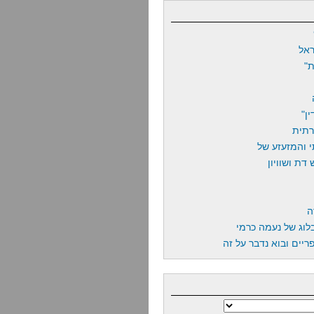
אל
"
ן"
רתית
 והמזעזע של
דת ושוויון
ה
לוג של נעמה כרמי
יים ובוא נדבר על זה