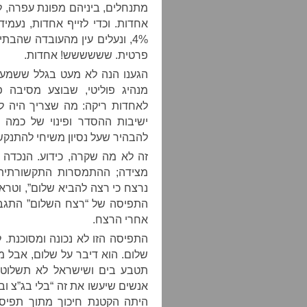
מתנחלים, ביניהם מפונת עפרה, 
4%, ונעלים עין מהעובדה שהב
פרטית. שששששש! אחדות.
הגענו הנה לא מעט בגלל ששמעו
מנהיג פוליטי, שבוצע מסיבה פ
לאחדות ריקה: מה שצריך היה לב
ישיבות ההסדר ופינוי של כמה ה
להבהיר שעל נסיון משיחי להתנקש
זה לא מה שקרה, כידוע. הנכדה 
מצידה; ההתמסרות התקשורתית 
נרצח כי רצה להביא שלום”, וטרא
אחרי הרצח.
התפיסה הזו לא נכונה ומסוכנת. ל
שלום. הוא דיבר על שלום, אבל מ
תטבע בים ושישראל לא תשלוט 
אנשים שיעשו את זה “בלי בג”צ ו
היתה הקטנת חיכוך מתוך תפיסה