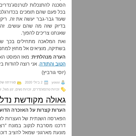
הסכנה להתנכלות לטרנסג’נדרי
בכל פעם שהם תומכים בכדורגלנים
שעוד גבר-גבר יעשה את זה. ריקלי
בדיוק שזה מה שהם עושים. זה
שאנחנו צריכים להפוך.
ואת המלאכה מתחילים בכך שאת
בשתיקה, מוציאים אל מחוץ למחנה
הערה מנהלתית
: מאז הפוסט הא
הטוב והתודה
. אני רוצה להודות ב
(יוסי גורביץ)
yossi
2 ביולי 2020
סגירתה של
זכויות טרנסג'נדרים
,
זכויות נשים
,
ינון מגל
,
ש
גאולה מקודשת נדל”
הערות קצרות על האזכרה הדועכ
הפארסה השנתית של העצרות לזכ
דרכנו מסרבת לנקוב במונח “רצח
מונעת מארגוני שמאל להציב דוכני