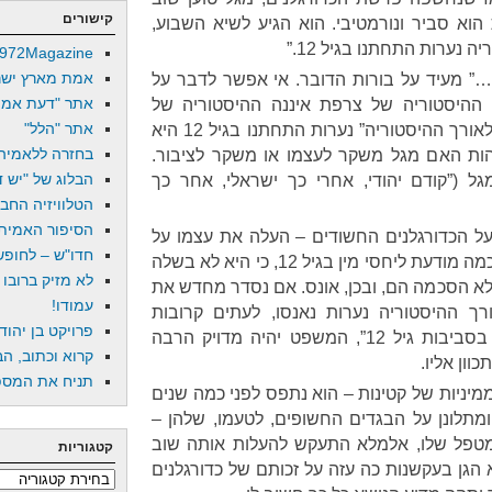
קישורים
 הוא סביר ונורמטיבי. הוא הגיע לשיא השבוע,
 נערות התחתנו בגיל 12.”
972Magazine
אמת מארץ ישר
ה…” מעיד על בורות הדובר. אי אפשר לדבר על
אתר "דעת אמת
. ההיסטוריה של צרפת איננה ההיסטוריה של
אתר "הלל"
אוסטרליה. יתר על כן, הטענה ש”לאורך ההיסטוריה” נערות התחתנו בגיל 12 היא
בחזרה ללאמיה
הות האם מגל משקר לעצמו או משקר לציבור.
הבלוג של "יש די
גל (”קודם יהודי, אחרי כך ישראלי, אחר כך
הטלוויזיה החב
הסיפור האמיתי
 על הכדורגלנים החשודים – העלה את עצמו על
חדו"ש – לחופש 
מוקש. ילדה איננה יכולה לתת הסכמה מודעת ליחסי מין בגיל 12, כי היא לא בשלה
לא מזיק ברובו
לא הסכמה הם, ובכן, אונס. אם נסדר מחדש את
עמודו!
ך ההיסטוריה נערות נאנסו, לעתים קרובות
פרויקט בן יהוד
בהסכמה ורצון של משפחותיהן, בסביבות גיל 12”, המשפט יהיה מדויק הרבה
קרוא וכתוב, הב
וון אליו.
תניח את המספר
יניות של קטינות – הוא נתפס לפני כמה שנים
תלונן על הבגדים החשופים, לטעמו, שלהן –
המטפל שלו, אלמלא התעקש להעלות אותה שוב
קטגוריות
 הגן בעקשנות כה עזה על זכותם של כדורגלנים
קטגוריות