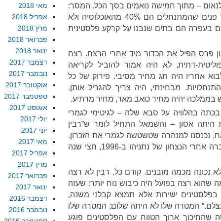
לנאום – מתוך חמישה נואמים בסך הכל. המסר:
מאי 2018
אחדות. וכדי לזייף אחדות, נעמיד פנים שהמתנחלים הם 40% מהאוכלוסיה ולא
אפריל 2018
תים בעפרה הם בתים שנבנו על קרקע פלסטינית
מרץ 2018
פברואר 2018
ינואר 2018
ן פרס הפיל את הכדור מיד אחרי הרצח. רצח
דצמבר 2017
וליטית-דתית, לא היה אמור להוביל לקריאה
נובמבר 2017
וא אחריו היה תג מחיר מסיבי. פירוק של כל
אוקטובר 2017
תנחלויות. מבחינתי, היה צריך להגריל אותן.
ספטמבר 2017
 בממלכה יהיה מחיר כואב מאד, מחיר מרתיע.
אוגוסט 2017
בכתה בהלוויה על סבא שלה – לגיטימי לגמרי
יולי 2017
היתה אסון – והשמאל התחיל לומר ש”רבין
יוני 2017
ח, נכנסנו למנהרה שטשטשה לגמרי את הזכרון.
מאי 2017
התפיסה של “רצח השלום” התגברה אחרי הנצחון של נתניהו ב-1996, חצי שנה
אפריל 2017
מרץ 2017
א נכונה מכמה מובנים. קודם כל, רבין לא רצה
פברואר 2017
ה שהוא רצה בפועל היה כיבוש נוח יותר: שעזה
ינואר 2017
בפלסטינים ישירות אלא תמצא קבלני משנה,
דצמבר 2016
בצלם.” המטרה שלו לא היתה שלום; המטרה שלו
נובמבר 2016
 שהחיכוך ארוך הטווח עם הפלסטינים פוגע