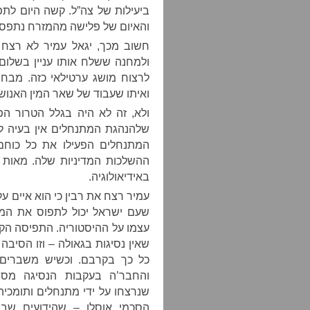
ביעילות של צה”ל. קשה היום לתפ
והאיום של פלישה מהמזרח נתפס ע
חשוב מכך, יגאל עמיר לא רצח א
ולמחנה ששלח אותו עניין בשלו
לרצוח מושג ערטילאי כזה. מבח
ואיתו שעבוד של שאר המין האנוש
ולא, זה לא היה בגלל הטרור הפלס
המתנחלים הפעילו את כל כוחם 
ההשלכות המדיניות שלה. מאות 
באידיאולוגיה.
עמיר רצח את רבין כי הוא איים 
שעם ישראל יכול לתפוס את המשי
עצמו על ההיסטוריה. התפיסה הק
שאין נסיגות בגאולה – וזו הסיבה 
כל כך בקרבם. וכשיש משברים 
והחבר’ה בעקבות הנסיגה מסינ
שנרצחו על ידי מתנחלים ותומכי
הסכמי אוסלו – שהידועים שבה