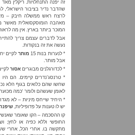
זה יפנה התנחלויות. ריקלין מא
שהדבר נדיר בציבור הישראלי, לחל
לרצח ראש ממשלה חיבק – מילול
מאהבה הומוסקסואלית מאשר מא
המוכר ביותר בארץ. אין מה לראות
אבל לדברים עצמם צריך להתייחס
נעשה את זה בנקודות.
* לנערות בנות 15
מותר
לקיים יחס
אבל מותר.
* לכדורגלנים מבוגרים
אסור
לקיים 
* טרנסג’נדרים קיימים. הם היו
שחשו שהם כלואים בגוף הלא נכון.
לאומן שעשהם ולומר ‘כמה מכוער כ
* היחיד שייחס מיניות – לא מגדר
יש לו טענות על פדופיליות,
שיפנה 
קו ההסכמה – הקו שאומר שאנשים 
החופשי וללא כפיה או לחץ; וש