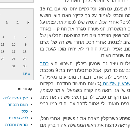
יתהה מדוע הנושא כל כך חשוב לו.
האם מגל מנסה להגן על הפנטזיה שפעם, גם הוא יוכל לקיים יחסי מין עם בת 15
 ומבלי לעמוד על כך לדין? האם הוא חושש
א
ים? אחרי הכל, הנטיה שלו לכפות את עצמו על
א
ב
ג
עם המשטרה. המשטרה סגרה את התיק – באחד
לומר שאין הצדקה ציבורית להוצאות והבלגאן של
4
3
2
וב לכנסת. אחרי הכל, אחרי ששורה של נשים
11
10
9
נן, אפילו הבית היהודי לא יהיה מוכן לגעת בו
18
17
16
ת שטרם העידו.
25
24
23
לנים ניצב גם שמעון ריקלין. השבוע הוא
כתב
31
30
ש”לבחורה בת 15 וחצי אסור לשכב עם כדורגלן. אבל טרנסג’נדרית בת 9 מככבת
« ינו
מריעים לה. אתם חבורת מופרעים מגעילה.”
ראיין שלשום
(ג’) את החשוד הסדרתי בקידום
קטגוריות
ריס ש” אני רואה מה קורה בשמאל ואומר לעצמי,
' הם רוקדים סביב ילד בן תשע ששינה את מינו,
איך הגענו לפה
פת הזאת, ולי אסור לדבר עם יהודי כמו בנצי
העם הנבחר
כללי
ללא גבולות
ופתע כשריקלין מארח את גופשטיין. אחרי הכל,
מחאה וחברה
בקריאה לרצוח את ראש הממשלה אהוד ברק אם