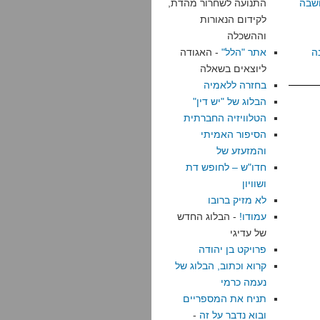
שבה
התנועה לשחרור מהדת,
לקידום הנאורות
וההשכלה
ה
אתר "הלל"
- האגודה
ליוצאים בשאלה
בחזרה ללאמיה
הבלוג של "יש דין"
הטלוויזיה החברתית
הסיפור האמיתי
והמזעזע של
חדו"ש – לחופש דת
ושוויון
לא מזיק ברובו
עמודו!
- הבלוג החדש
של עדיגי
פרויקט בן יהודה
קרוא וכתוב, הבלוג של
נעמה כרמי
תניח את המספריים
ובוא נדבר על זה
-