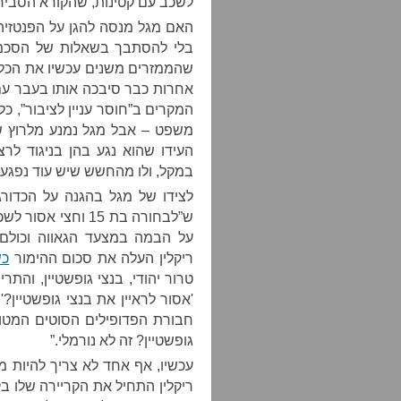
לשכב עם קטינות, שהקורא הסביר 
בלי להסתבך בשאלות של הסכמה
שהממזרים משנים עכשיו את הכלל
אחרות כבר סיבכה אותו בעבר 
המקרים ב”חוסר עניין לציבור”, כ
משפט – אבל מגל נמנע מלרוץ ש
העידו שהוא נגע בהן בניגוד לרצו
במקל, ולו מהחשש שיש עוד נפגעו
לצידו של מגל בהגנה על הכדורג
על הבמה במצעד הגאווה וכולם 
ריקלין העלה את סכום ההימור
כש
טרור יהודי, בנצי גופשטיין, והת
'אסור לראיין את בנצי גופשטיין?
חבורת הפדופילים הסוטים המטור
גופשטיין? זה לא נורמלי.”
עכשיו, אף אחד לא צריך להיות מ
ריקלין התחיל את הקריירה שלו 