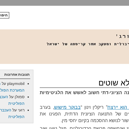
תגובות אחרונות
לא שוטים
playmobil
על
ה
המערכת הפולי
ה הציוני-דתי חשוב לאשש את הלגיטימיות
סמולן
על
העכב
הפוליטית
הוא יירצח
” ריקלין וינון “
בבוקר מישוש
, בערב
רועי
על
העכברו
ים של התנועה הציונית הדתית, הפגינו את
הפוליטית
ור לנושא ההסכמה בקיום יחסי מין.
 שנחשפה פרשת הכדורגלנים, מגל טוען שוב