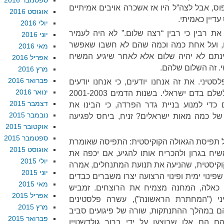
ספטמבר 2016
וס, אבל לצה”ל היו אז אשכרה אויבים אמיתיים
אוגוסט 2016
דיין כאמיתי.
יולי 2016
ת רבין כי רבין “רצה שלום.” לא היה לעמיר
יוני 2016
ם, ועל אחת כמה וכמה שהם לא חשבו שאפשר
מאי 2016
ינתם לא יהיה שלום אלא לאחר שיגיע המשיח
אפריל 2016
י. זה השלום שלהם.
מרץ 2016
פברואר 2016
טיני. את זה אנחנו יודעים, כי אנחנו יודעים
ינואר 2016
שלהנהגת המתנחלים אין בעיה לשלם בדם ישראלי. בשנות הדמים 2001-2003
דצמבר 2015
כדי למנוע בניית גדר הפרדה, כי הבינו את
נובמבר 2015
של כמה מאות ישראלים? זניח, ביחס לפגיעה
אוקטובר 2015
ספטמבר 2015
על תפיסת הגאולה הקוקיסטית: התפיסה שאומרת
אוגוסט 2015
ח בגרון ולהכריח אותו להגיע, אם יכפה את
יולי 2015
וקיסטית, שהניעה את תנועת המתנחלים, אמרה
יוני 2015
שפינוי ימית ופינוי הרצועה יצרו משברים כבדים
מאי 2015
כאלה, המחנה מצמיח את הרוצחים. זמביש
אפריל 2015
י (”המחתרת הראשונה”), עשרה פלסטינים
מרץ 2015
הם במהלך ההתנתקות, שורה של פיגועים סביב
פברואר 2015
ם הם אלו שבוצעו על ידי ברוך גולדשטיין