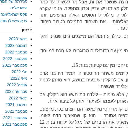
סגירתה של המח
ד רוצה שנשכח את זה, אבל מה לעשות: עד כמה
הישראלית
ק מאיתנו יש עדיין זכרון מתפקד. אז מי שקרא
פקס ישראליאנה
ית, מילולית! הסוטים האלה מזועזעים יותר
צבא שיש לו מדינ
לימות – את השחוד בתמיכה בטרור היהודי
 פה.
ארכיון
, כי לרוע המזל הם מייצגים זרם שמרני חזק.
ינואר 2023
דצמבר 2022
י מין עם כדורגלנים מבוגרים. לא חכם במיוחד,
נובמבר 2022
אוקטובר 2022
יחסי מין עם קטינות בנות 15.
ספטמבר 2022
יולי 2022
 קיימים משחר ההיסטוריה. תמיד היו בני אדם
מאי 2022
 אם לריקלין יש בעיה בנושא, הוא מוזמן לפנות
אפריל 2022
לי זה שעשית.’
פברואר 2022
, אלא מיניות – לילדה בת תשע הוא ריקלין. אם
ינואר 2022
אותן לעצמו
ולא יקרין אותן על ציבור אחר.
דצמבר 2021
יקיימו יחסי מין כאשר הם רוצים בכך, מרצונם
נובמבר 2021
כפיה אסורה – הוא קו שהציבור הדתי-לאומי
אוקטובר 2021
מתקשה בו. אחרי הכל, אחרי ששמעתי את הדברים של מגל על ילדות בנות 12
ספטמבר 2021