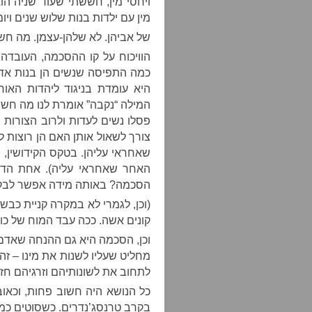
ויחסי מין, חששתי שעוד שניה הוא
מין עם ילדות בנות שלוש שנים ויום
של אביהן. לא שלהן-עצמן. מה 
הוויכוח על קו ההסכמה, העובדה 
כמה התפיסה שנשים הן בנות אדם
היא עומדת בניגוד ליהדות האור
המילה “נקבה” אומרת לנו מה חשב
פסלו נשים לעדות ולרוב הצורות ש
צורך לשאול אותן האם הן רוצות ל
שאחראי עליהן. בטקס הקידושין, 
האחר שאחראי עליה). אחת הדרכי
הסכמה? באותה מידה אפשר לבק
(וכן, לגמרי לא במקרה קניית כבש
קונים אשה. ככה עבד המוח של כו
וכן, הסכמה היא גם ההנחה שאדם 
מחליט שעליו לשנות את מינו – זה ע
לתחוב את לשונותיהם וזרגיהם חז
כל הנושא היה חשוב פחות, וכאו
בקרב טרנסג’נדרים. כשסוטים כמו 