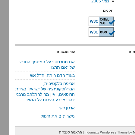
מאי 2006
תקנים
פים
הכי מוגבים
אם תחרטטו: על המסמך החדש
של "אם תרצו"
בעוד הדם רותח: חדל אש
אכיפה סלקטיבית,
הברלוסקוניזציה של ישראל, בגידת
הרופאים, ואין מה להתלהב מרבני
צהר: ארבע הערות על המצב
ארגון קש
משריינים את העוול
M
by
Indomagz Wordpress Theme
|
התאמה לעברית