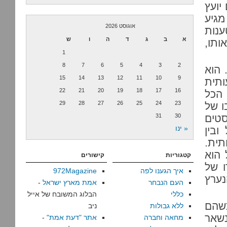
יועץ
מגיע
אוגוסט 2026
ענות
א
ב
ג
ד
ה
ו
ש
ותו,
1
8
7
6
5
4
3
2
 הוא
15
14
13
12
11
10
9
תית
22
21
20
19
18
17
16
הכל
29
28
27
26
25
24
23
ו של
סטים
30
31
« ינו
ובין
תית.
 הוא
קטגוריות
קישורים
ו של
איך הגענו לפה
972Magazine
נערץ
העם הנבחר
אמת מארץ ישראל
-
כללי
הבלוג המשובח של אייל
כשהם
ללא גבולות
ניב
נשאר
מחאה וחברה
אתר "דעת אמת"
-