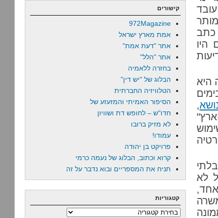
ובד
קישורים
מותר
972Magazine
 כתב
אמת מארץ ישראל
 היו
אתר "דעת אמת"
יעות
אתר "הלל"
בחזרה ללאמיה
הבלוג של "יש דין"
 היא
הטלוויזיה החברתית
מים
הסיפור האמיתי והמזעזע של
ושא
,
חדו"ש – לחופש דת ושוויון
ארץ"
לא מזיק ברובו
ימוש
עמודו!
טיה
פרויקט בן יהודה
קרוא וכתוב, הבלוג של נעמה כרמי
לתי
תניח את המספריים ובוא נדבר על זה
ל לא
אחד,
קטגוריות
משרה
ונה
קטגוריות