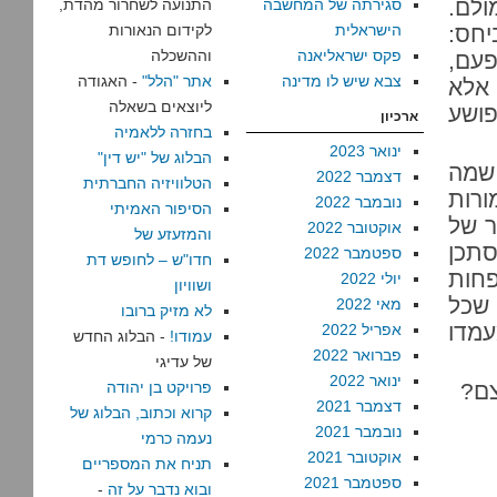
לם.
סגירתה של המחשבה
התנועה לשחרור מהדת,
חס:
הישראלית
לקידום הנאורות
פקס ישראליאנה
וההשכלה
פעם,
צבא שיש לו מדינה
אתר "הלל"
- האגודה
 אלא
ליוצאים בשאלה
ושע
ארכיון
בחזרה ללאמיה
ינואר 2023
הבלוג של "יש דין"
 שמה
דצמבר 2022
הטלוויזיה החברתית
ורות
נובמבר 2022
הסיפור האמיתי
ר של
אוקטובר 2022
והמזעזע של
סתכן
ספטמבר 2022
חדו"ש – לחופש דת
פחות
יולי 2022
ושוויון
 שכל
מאי 2022
לא מזיק ברובו
מדו
אפריל 2022
עמודו!
- הבלוג החדש
פברואר 2022
של עדיגי
ינואר 2022
צם?
פרויקט בן יהודה
דצמבר 2021
קרוא וכתוב, הבלוג של
נובמבר 2021
נעמה כרמי
אוקטובר 2021
תניח את המספריים
ספטמבר 2021
ובוא נדבר על זה
-