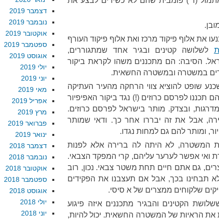
תמול (ד’) פומבית שהם לא כשירים לבצע את
דצמבר 2019
נובמבר 2019
ובן.
אוקטובר 2019
את אלוף פיקוד מרכז ואת אלוף פיקוד העורף
ספטמבר 2019
ת
לשלושה קטינים ובגיר אחד שמתגוררים,
אוגוסט 2019
ל. הסיבה: הם מתכננים משהו לקראת ביקור
יולי 2019
ושדים במשטרה ובמשטרה החשאית.
יוני 2019
נע שופט להוציא צווי הרחקה מהעיר העתיקה
מאי 2019
תכננו לפרסם כרוזים (!) נגד ביקור האפיפיור
אפריל 2019
ל המדרגות, ובצדק. מותר בישראל לפרסם כרוזים.
מרץ 2019
ירה, אבל את זה יבררו אחר כך. ודאי שמותר
פברואר 2019
ר, ומותר להם גם למחות נגדו.
ינואר 2019
 המשטרה, לא היתה לה ברירה אלא לפנות
דצמבר 2018
רת ואי אפשר לערער עליהם, קרי המפקד הצבאי.
נובמבר 2018
רים, גם אתם חיים תחת משטר צבאי. נכון, רוב
אוקטובר 2018
לא תבחינו בכך, אבל אם תעצבנו את הפקידים
ספטמבר 2018
יקים שלקוחים ממצרים של א סיסי.
אוגוסט 2018
יולי 2018
ששלושת הקטינים והבגיר מתכננים איזה פיגוע
יוני 2018
 את הראיות של המשטרה החשאית. יכול להיות,