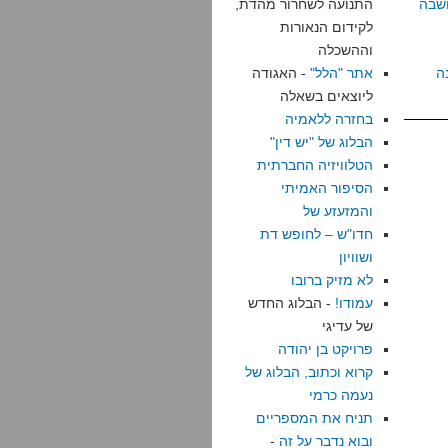
שבה
התנועה לשחרור מהדת,
לקידום הנאורות
וההשכלה
ה
אתר "הלל"
- האגודה
ליוצאים בשאלה
בחזרה ללאמיה
הבלוג של "יש דין"
הטלוויזיה החברתית
הסיפור האמיתי
והמזעזע של
חדו"ש – לחופש דת
ושוויון
לא מזיק ברובו
עמודו!
- הבלוג החדש
של עדיגי
פרויקט בן יהודה
קרוא וכתוב, הבלוג של
נעמה כרמי
תניח את המספריים
ובוא נדבר על זה
-