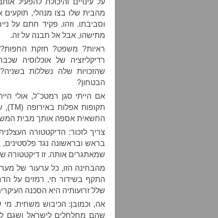
על עינויים והיכולת להפעיל אות
מהבית שלו בצו מנהלי, תוקעים או
וסביבתו. וזהו, פקיד חתם על ניי
מתישהו, אבל אל תבנה על זה.
ראיות? משפט? חזקת החפות? ר
רדיקליזציה של אוכלוסיה שכב
שהזכויות שלה נשללות בשניה?
הבטחון?
אם הייתי סגן רמטכ"ל, אולי היי
תקופו
החשאית אספה אותך מבית המשפט
צריך לזכור: הדיקטטורה העצלנית 
בראש ובראשונה נגד פלסטינים, א
שמאתגרים אותה. זו דיקטטורה של 
מהבחינה הזו, כל ערעור של מער
התקף בשידור חי, רמזים על הדח
שלל זרועותיה היא הסכנה העיקר
אה, וכמובן: הכיבוש משחית. מי 
שהם מחלחלים לישראל ושגם לו י