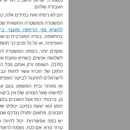
משטרת ישראל והשב”כ הודיעו א
העבודה שלהם.
הם לא ניסחו זאת במילים אלה, כמ
המשטרה והמשטרה החשאית שכנעו 
להוציא צווי הרחקה ומעצר בי
בהתאמה, בגדה המערבית ובישרא
האפיפיור, או על כל פנים כך ח
מוקדם יותר, ניסתה המשטרה לשכ
לשלושה אנשים, כשהיא טוענת שהם 
(!!!!1!). השופט זרק אותם מכ
התוכן של הכרוז עשוי להוות עב
לישראלים להתנגד לביקור האפיפיו
אז מאחר ובית המשפט בעט את
למישהו שעל הצווים שלו אין ביקו
כן, ברכותי: כמו אצל השכנים במצ
הזמן הוא יעשה כמיטב יכולתו ש
הנכונים, פתאום יפעילו נגדכם שט
יש כמה אפשרויות. יכול להיות 
טרור נורא. אם ככה, נשמח לראות