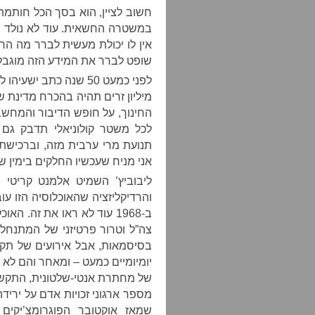
חשוב לציין, הוא בסך הכל חותמת
במשטרה החשאית. עוד לא נולד ה
אין לו יכולת מעשית לברר מה הרא
שופט לברר את המידע הזה מוגבלת 
לפני כמעט 50 שנה כתב 
מיליון זרים תהיה בהכרח מדינת 
החינוך, על חופש הדיבור והמחש
לכל משטר קולוניאלי תדבק גם 
תנועת מרי ערבית מזה, וברכישת קו
אני מניח שעכשיו החלקים בימין ש
ליבוביץ’ השמיט אלמנט קריטי 
והרדיקליזציה שהאוכלוסיה הזו 
ב-1968 עוד לא ראו את זה.
צה”ל וטרור פרטיזני של המתנחל
בסיסמאות, אבל אירועים של תקי
יומיומיים כמעט – ומאחר והם לא 
של מחתרת אנטי-שלטונית, התקשו
מספר ארגוני זכויות אדם על יריד
שמאז אוקטובר הפוגרומצ’יקים