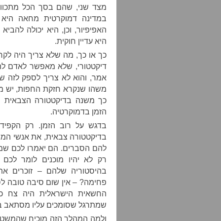
מצד שני, שהם בסך הכל מתכווני
במדינה דמוקרטית מחאה היא ד
האפיפיור, וכן, היא יכולה להב
היא עדיין חוקית.
כך או כך, מה שלא צריך היה לקר
דיקטטורי, שלא מאפשר לאדם להג
אמר, והוא לא צריך לספק לזה שו
משהו שנקרא חזקת החפות, יש מש
כך משנה בדיקטטורה הצבאית ש
הזמן בדמוקרטיה.
בדגש על רוב הזמן. רק הקפיד
בדיקטטורה צבאית, את אנשי המש
להם הסברים. הם יאמרו לכם שמד
רק לא יהיו מוכנים לומר לכם
בהיסטוריה שלהם – זוכרים א
פחימה? – אין שום סיבה טובה ל
החשאית הישראלית היה צח כרב
שמתרגל שסומכים עליו מסתאב במה
ולמה המהלך הזה מוכיח שהמשטרה