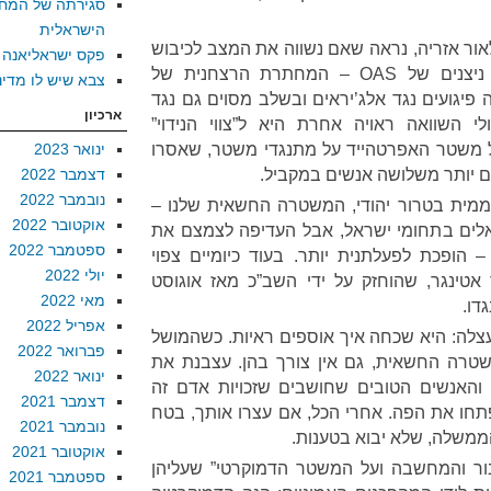
סגירתה של המח
הישראלית
אור אזריה, נראה שאם נשווה את המצב לכיבוש
פקס ישראליאנה
הצרפתי באלג’יר, אנחנו רואים ניצנים של OAS – המחתרת הרצחנית של
צבא שיש לו מדינ
יגועים נגד אלג’יראים ובשלב מסוים גם נגד
ארכיון
 השוואה ראויה אחרת היא ל”צווי הנידוי”
שטר האפרטהייד על מתנגדי משטר, שאסרו
ינואר 2023
ם יותר משלושה אנשים במקביל.
דצמבר 2022
נובמבר 2022
ית בטרור יהודי, המשטרה החשאית שלנו –
אוקטובר 2022
לים בתחומי ישראל, אבל העדיפה לצמצם את
ספטמבר 2022
 הופכת לפעלתנית יותר. בעוד כיומיים צפוי
יולי 2022
טינגר, שהוחזק על ידי השב”כ מאז אוגוסט
מאי 2022
אפריל 2022
עצלה: היא שכחה איך אוספים ראיות. כשהמושל
פברואר 2022
טרה החשאית, גם אין צורך בהן. עצבנת את
ינואר 2022
האנשים הטובים שחושבים שזכויות אדם זה
דצמבר 2021
חו את הפה. אחרי הכל, אם עצרו אותך, בטח
נובמבר 2021
ממשלה, שלא יבוא בטענות.
אוקטובר 2021
ור והמחשבה ועל המשטר הדמוקרטי” שעליהן
ספטמבר 2021