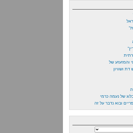
אל
"
ן"
רתית
 והמזעזע של
דת ושוויון
ה
לוג של נעמה כרמי
יים ובוא נדבר על זה