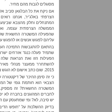
מסוגלים לגבות מהם מחיר.
אם ניקח את כל הבלגאן סביב אל
המתנחלים וחלק מהצבא שביצעה פ
הממשלה הצרפתית עצמה. ואולי
שהפעילה המשטרה החשאית של מ
עליהם לפגוש אנשים או להפגש ע
בהתאם להתגבשות התמיכה העממ
שתמיד פעלה כנגד אזרחים ישרא
הפעילות הזו ואת הנראות שלה –
להשתחרר ממעצר מנהלי מאיר א
2015. שום כתב אישום לא הוגש נגדו.
כי זה סימן ההיכר של דיקטטורה 
הצבאי הוא חותמת גומי של המש
המשטרה החשאית? זה מספיק. ו
לחברים המהוגנים בחברה לא יפת
יש סיבה, לא? ומי שמתעסק עם ה
בדיוק ההשלכות על “חופש הדיב