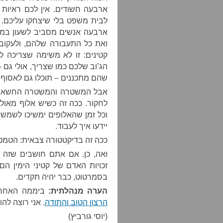
ארבעה חשודים. אין לכם ראיות 
לבית משפט בלי שיצחקו עליכם. 
ארבעה אנשים מסביב לשעון במ
ואת כל התעבורה שלהם, ולעקו
קטינים: זו לא משימה שצריכה ל
הג’וב שלכם כמו שצריך, אולי גם
שהם מתכננים – תוכלו גם לאסוף 
אבל המשטרה והמשטרה החשאית ל
לחקור. ככה זה כשיש אלוף מאולף
וכל זמן שהאלופים ימשיכו לשמ
יידעו איך לעבוד.
ככה זה בדיקטטורה צבאית: הטמט
ואה, כן. אם אתם חושבים שזה י
זכויות האדם של קטיני הימין ה
בסמרטוט, כבר יהיה תקדים.
הערה מנהלתית:
ביממה האחרו
הרצון הטוב והתודה
. אני רוצה לה
(יוסי גורביץ)