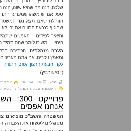
דיבר ליבוביץ’. וכמובן, הן משח
שלכם, הנה מה שהיא שווה, הנה ה
ספק אם יש משהו שמערער יותר 
הזוחלת שאם תצא נגד המשטר ת
שחוטף כנראה הרוויח את זה. לא מ
והיאיר לפידים – האנשים שתמיד
הימין – ימשיכו לומר שהם תמיד 
הערה מנהלתית:
הכתיבה בבלוג
ומאמץ ניכרים. אם אתם מעריכים 
ל
קרן הבעת הרצון הטוב והתודה
.
(יוסי גורביץ)
yossi
30 במאי 2016
צבא שיש ל
הדיקטטורה הצבאית הישראלית
,
הכיבוש
,
מא
פרוייקט
אנחנו אפסים
המשטרה והשב”כ מוציאים צווי
מסוגלים לעשות את העבודה ה