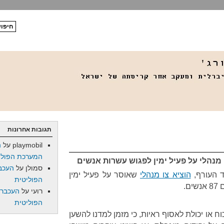
תגובות אחרונות
playmobil
על
ה
המערכת הפולי
מנהלי
על פעיל ימין לפגוש עשרות אנשים
סמולן
על
העכב
ד העורף,
הוציא צו מנהלי
שאוסר על פעיל ימין
הפוליטית
.
רועי
על
העכברו
הפוליטית
ח או יכולת לאסוף ראיות, כי מזמן למדנו להשען