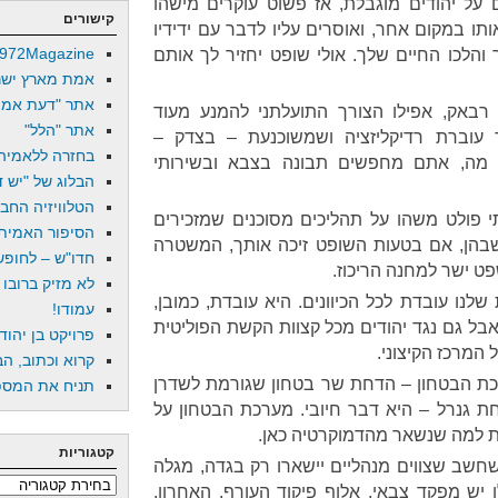
ם על יהודים מוגבלת, אז פשוט עוקרים מישהו
קישורים
תו במקום אחר, ואוסרים עליו לדבר עם ידידיו
972Magazine
ר והלכו החיים שלך. אולי שופט יחזיר לך אותם
אמת מארץ ישר
אתר "דעת אמת
באק, אפילו הצורך התועלתני להמנע מעוד
אתר "הלל"
ר עוברת רדיקליזציה ושמשוכנעת – בצדק –
בחזרה ללאמיה
 מה, אתם מחפשים תבונה בצבא ובשירותי
הבלוג של "יש די
הטלוויזיה החב
תי פולט משהו על תהליכים מסוכנים שמזכירים
הסיפור האמיתי
ת אפלות באירופה (TM), שבהן, אם בטעות השופט זיכה אותך, המשטרה
חדו"ש – לחופש 
 ישר למחנה הריכוז.
לא מזיק ברובו
שלנו עובדת לכל הכיוונים. היא עובדת, כמובן,
עמודו!
בל גם נגד יהודים מכל קצוות הקשת הפוליטית
פרויקט בן יהוד
המרכז הקיצוני.
קרוא וכתוב, הב
כת הבטחון – הדחת שר בטחון שגורמת לשדרן
תניח את המספר
ת גנרל – היא דבר חיובי. מערכת הבטחון על
ית למה שנשאר מהדמוקרטיה כאן.
קטגוריות
שחשב שצווים מנהליים יישארו רק בגדה, מגלה
קטגוריות
ש מפקד צבאי, אלוף פיקוד העורף. האחרון,