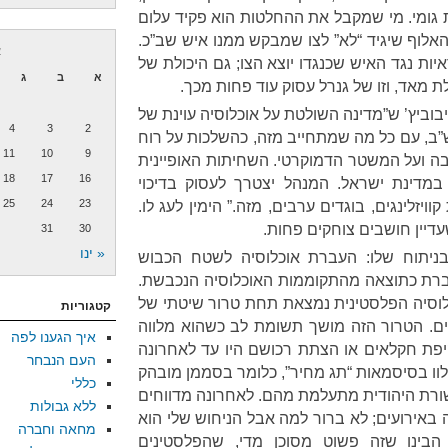
 גומי. מי שמקבל את ההחלטות הוא פקיד עלום
אלוף שיגיד “לא” לצו שמבקש ממנו איש שב”כ.
א
יות נגד האיש שכנגדו יוצא הצו; גם היכולת של
א
ב
ג
מאד, וזו של גנרל עסוק עוד פחות מכך.
ישעיהו ליבוביץ’ ש”מדינה השולטת על אוכלוסיה עוינת של
4
3
2
ש”ב, עם כל מה שמתחייב מזה, כהשלכות על רוח
11
10
9
בה ועל המשטר הדמוקרטי. השחיתות האופיינית
18
17
16
במדינת ישראל. המנהל יצטרך לעסוק בדיכוי
25
24
23
ויזלינגים, בוגדים ערבים, מזה.” הימין לעג לו.
עדיין חושבים צוחקים פחות.
31
30
« ינו
בניתוח שלו: העברת אוכלוסיה לשטח הכבוש
עוברת כתוצאה מהתקוממות האוכלוסיה הנכבשת.
 האוכלוסיה הפלסטינית נמצאת תחת טרור שיטתי של
קטגוריות
ים. הטרור הזה מושך תשומת לב כשהוא מלווה
איך הגענו לפה
פת חקלאים או הצתת רכושם היו עד לאחרונה
העם הנבחר
לוו בסיסמאות “תג מחיר”, כלומר בסממן מובהק
כללי
רת היהודית מתעלמת מהם. לאחרונה מדווחים
ללא גבולות
ה באירועים; לא ברור למה אבל הניחוש שלי הוא
מחאה וחברה
 הבינו שזה פשוט מסוכן מדי, שהפלסטינים