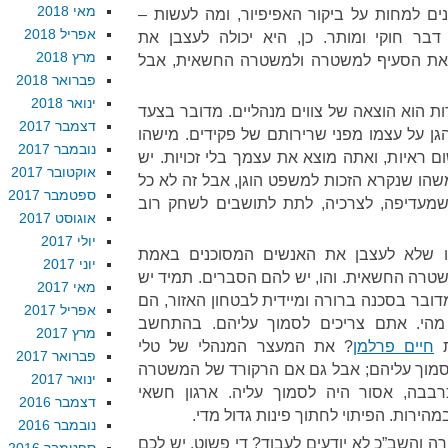
מאי 2018
ם למחות על ביקור האפיפיור, ומה לעשות –
אפריל 2018
בר חוקי ומותר. כן, היא יכולה לעצבן את
מרץ 2018
יא את הסעיף למשטרה ולמשטרה החשאית, אבל
פברואר 2018
ינואר 2018
ות הוא הוצאה של צווים מנהליים. מדובר בצעד
דצמבר 2017
ן על עצמו מפני שרירותם של פקידים. מישהו
נובמבר 2017
ם ראיות, ואתה מוצא את עצמך בלי זכויות. יש
אוקטובר 2017
הו שנקרא הזכות למשפט הוגן, אבל זה לא כל
ספטמבר 2017
מעדיפה, לצרכיה, לתת לתושבים לשחק רוב
אוגוסט 2017
יולי 2017
ו שלא לעצבן את האנשים המסוכנים באמת
יוני 2017
טרה החשאית. והו, יש להם הסברים. תמיד יש
מאי 2017
ובר בסכנה ברורה ומיידית לבטחון האזור, הם
אפריל 2017
 מהי. אתם צריכים לסמוך עליהם. בהתחשב
מרץ 2017
ת
חיים פרלמן
? את המעצר המנהלי של טלי
פברואר 2017
סמוך עליהם; אבל גם אם הרקורד של המשטרה
ינואר 2017
בה, אסור היה לסמוך עליה. ארגון חשאי
דצמבר 2016
ירות. הפיתוי לחתוך פינות גדול מדי.
נובמבר 2016
 והשב”כ לא יודעים לעבוד? די פשוט. יש לכם