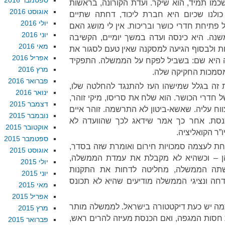
ספטמבר 2016
 שכמו תמיד, הוא שיקר. ועדת הקורונה, בראשות
אוגוסט 2016
כולנו שכיום היא חברת ליכוד, דחתה שתיים
יולי 2016
פתיחת חדרי כושר ובריכות. אין לי מושג האם
יוני 2016
שנה. היא כינסה ועדה במשך יומיים, הקשיבה
מאי 2016
 ולבסוף הגיעה למסקנה שאין טעם לסגור את
אפריל 2016
ה היא שם: בשביל לפקח על הממשלה. התפקיד
מרץ 2016
מסמכות החקיקה שלה.
פברואר 2016
 זה בגלל שמישהו העז להתנגד להחלטה שלו,
ינואר 2016
חדרי הכושר. הוא שלח את סריסו, מיקי זוהר,
דצמבר 2015
ווח עליה. שאשא-ביטון לא התרשמה. זוהר איים
נובמבר 2015
סת. אחר כך אמר שידאג לכך שהוועדה לא
אוקטובר 2015
ו”ר הקואליציה.
ספטמבר 2015
חת לעצמה סמכויות חירום ואומרת שזה בסדר,
אוגוסט 2015
ן – וכשהיא לא מקבלת את עמדת הממשלה,
יולי 2015
עשתה הממשלה, מחליטה לדחות את התקנות
יוני 2015
דחה ונציגי הממשלה מודיעים שהיא לא תכונס
מאי 2015
אפריל 2015
ה יש כעת דיקטטורה בישראל. לממשלה מותר
מרץ 2015
חסות המגפה, ואם הכנסת מעיזה להרים ראש,
פברואר 2015