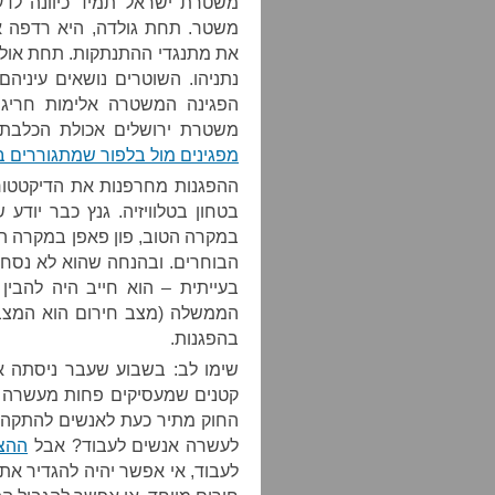
משטרת ישראל תמיד כיוונה לדעת
משטר. תחת גולדה, היא רדפה א
את מתנגדי ההתנתקות. תחת אולמר
נתניהו. השוטרים נושאים עיני
הפגינה המשטרה אלימות חריגה
משטרת ירושלים אכולת הכלבת
מפגינים מול בלפור שמתגוררים
ההפגנות מחרפנות את הדיקטטו
בטחון בטלוויזיה. גנץ כבר יודע 
במקרה הטוב, פון פאפן במקרה הר
הבוחרים. ובהנחה שהוא לא נסחט א
בעייתית – הוא חייב היה להבי
הממשלה (מצב חירום הוא המצב 
בהפגנות.
שימו לב: בשבוע שעבר ניסתה 
קטנים שמעסיקים פחות מעשרה אנ
החוק מתיר כעת לאנשים להתקהל 
לעשרה אנשים לעבוד? אבל
ההצע
לעבוד, אי אפשר יהיה להגדיר את 