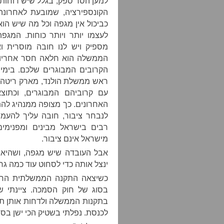
למען הסר ספק, בגלל שיש רוחות ר
הקונספירציה, שמובעת לאחרונה 
כביכול אין מגפה וכל מה שיש ה
לעצמו יותר ויותר כוחות. המגפה
מספיק ויש לנו חובה מוסרית 
הממשלה הוא חלאה חסר אחריות
הקרובים המבוגרים שלכם. בימי
עם קרוביהם המבוגרים, וכתו
האחרונים. כך מצופה ממנהיג לה
לנבחר ציבור, חובה עליך להעמ
רבים בישראל מבינים ומפנימים
מישראל אינם ציבור.
אבל העובדה שיש מגפה, ושהיא א
ינצל אותה כדי לסחוט עוד כמה גר
כשיצאה התקנה הממשלתית החדש
בסוג של חוק הסמכה. ציינתי שע
בתקנות הממשלה ולדחות אותן תוך
לכנסת. נפלתי בשטיק הכי ישן בספר