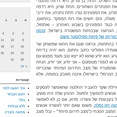
 השליט. תחת בן גוריון, היא רדפה מתנגדי
ת הפנתרים השחורים. תחת שרון, היא רדפה
ט, את המפגינים נגדו. תחת נתניהו, את יריבי
א
הם מעלה, והם חשים את רוח המפקד. בהתאם,
א
ב
ג
 כנגד המפגינים בשבוע האחרון – ואתמול,
, הגרועה שבכוחות המשטרה בישראל,
קנסה
4
3
2
 במרחק של פחות מקילומטר משם
.
11
10
9
ר בהתהוות, ונראה שגם את ההוא שמשחק שר
18
17
16
שעתידו הפוליטי כתוב וחתום. הוא יהיה בדיחה
25
24
23
ע. הוא יודע שהוא לא ייצא טוב מעוד מפגש עם
31
30
ו לגמרי מטומטם – אני יודע, אני יודע, הנחה
« ינו
ן שהמטרה של מצב החירום המיוחד שהכריזה
הנורמלי בישראל) איננה מאבק במגפה, אלא
קטגוריות
איילת שקד להעביר החלטה שתאפשר לעסקים
איך הגענו לפה
שים להמשיך ולפעול. ההגיון שלה היה מוצק:
העם הנבחר
בקבוצות של עשרה. מדוע, אם כן, לא לאפשר
כללי
ה הזו נפלה
, משום שאם יותר לעשרה אנשים
ללא גבולות
המצב הנוכחי כ”מצב חירום מיוחד” – ובלי מצב
מחאה וחברה