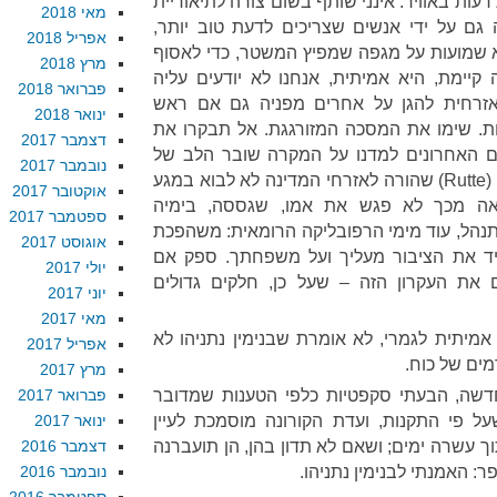
עות באוויר: אינני שותף בשום צורה לתיאוריית
מאי 2018
גם על ידי אנשים שצריכים לדעת טוב יותר,
אפריל 2018
וא שמועות על מגפה שמפיץ המשטר, כדי לאסוף
מרץ 2018
 קיימת, היא אמיתית, אנחנו לא יודעים עליה
פברואר 2018
ואזרחית להגן על אחרים מפניה גם אם ראש
ינואר 2018
. שימו את המסכה המזורגגת. אל תבקרו את
דצמבר 2017
ם האחרונים למדנו על המקרה שובר הלב של
נובמבר 2017
ראש ממשלת הולנד, מארק ריטה (Rutte) שהורה לאזרחי המדינה לא לבוא במגע
אוקטובר 2017
צאה מכך לא פגש את אמו, שגססה, בימיה
ספטמבר 2017
תנהל, עוד מימי הרפובליקה הרומאית: משהפכת
אוגוסט 2017
יד את הציבור מעליך ועל משפחתך. ספק אם
יולי 2017
 את העקרון הזה – שעל כן, חלקים גדולים
יוני 2017
מאי 2017
מיתית לגמרי, לא אומרת שבנימין נתניהו לא
אפריל 2017
מים של כוח.
מרץ 2017
ה, הבעתי סקפטיות כלפי הטענות שמדובר
פברואר 2017
ל פי התקנות, ועדת הקורונה מוסמכת לעיין
ינואר 2017
 עשרה ימים; ושאם לא תדון בהן, הן תועברנה
דצמבר 2016
: האמנתי לבנימין נתניהו.
נובמבר 2016