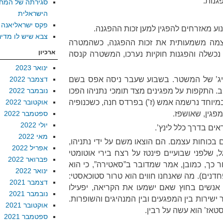
גנות.
סגירתה של המח
הישראלית
פקס ישראליאנה
נוע מאזרחים להפגין למען זכות ההפגנה.
צבא שיש לו מדינ
צמצמה משמעותית את זכות ההפגנה, כשהמטרה
ארכיון
 נכשלה והפגנות חוקיות נערכו, המשטרה קנסה
ינואר 2023
סיג’ של המשטר. בשבוע שעבר ניסה אפס בשם
דצמבר 2022
יב. התקפות על מפגינים מצד תומכי נתניהו הפכו
נובמבר 2022
וחד נרשמה אמש (ז’) בפרדס חנה, כשכנופיה
אוקטובר 2022
ספטמבר 2022
יולי 2022
מאי 2022
בכוחות עצמם. הם הוצאו משם על ידי נתניהו,
אפריל 2022
ל, שלפני שבועיים פינטז על רצח בירי אוטומטי
פברואר 2022
ר כך, כמובן, אמר שמדובר ב”סאטירה”, כי הוא
ינואר 2022
פחדנים). מה שאנחנו חווים הוא טרור סטוכאסטי:
דצמבר 2021
 אנשים בחוץ שאם ישמעו את הקריאה, יפעילו
נובמבר 2021
ישירות בין המפגעים ובין המנהיגים והשופרות.
אוקטובר 2021
טאז’ הוא עשה על רבין.
ספטמבר 2021