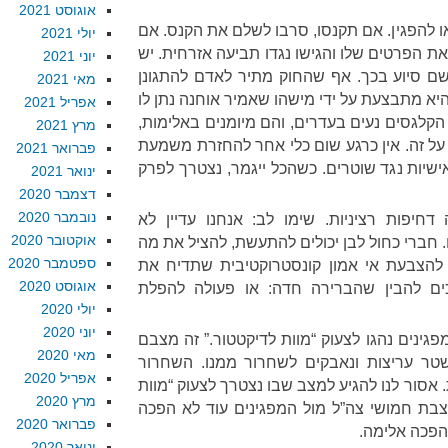
אוגוסט 2021
או להפגין. אם תקנסו, סרבו לשלם את הקנס. אם
יולי 2021
את הפרטים שלו והגישו נגדו תביעה אזרחית. יש
יוני 2021
ם סיוע בכך. אף שהחוק מתיר לאדם להתגונן
מאי 2021
יא מתבצעת על ידי מישהו שאמיר אוחנה נתן לו
אפריל 2021
הקלגסים נעים בעדרים, והם מיומנים באלימות,
מרץ 2021
 על זה. אין כרגע שום כלי אחר להחזרת משמעת
פברואר 2021
יות נגד שוטרים. כשהכל ייגמר, נצטרך לפרק
ינואר 2021
דצמבר 2020
נובמבר 2020
חיפות רציניות. שימו לב: אנחנו עדיין לא
אוקטובר 2020
 חברי כחול לבן יכולים להתעשת, להציל את מה
ספטמבר 2020
הצבעת אי אמון קונסטרוקטיבית שתדיח את
אוגוסט 2020
ים להבין שהברירה חדה: או פעולה להפלת
יולי 2020
יוני 2020
גינים נהגו לצעוק “מוות לדיקטטור.” זה מצבם
מאי 2020
ר עריצות ונאבקים לשחרור ממנו. השחרור
אפריל 2020
אסור לנו להגיע למצב שבו נצטרך לצעוק “מוות
מרץ 2020
הצבת חמושי צה”ל מול המפגינים עוד לא הפכה
פברואר 2020
הפכה אלימה.
ינואר 2020