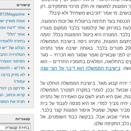
קישורים
ור הפגנות; למעשה זה חלק מרכזי מתפקידם. רק
שים. מי אמר “הכיבוש משחית” ולא קיבל?
972Magazine
אמת מארץ ישר
 הכנסת בעד תחימה ברוטלית של זכות ההפגנה,
אתר "דעת אמת
 כעת במרחק של קילומטר בלבד ממקום מגוריו
אתר "הלל"
 בלבד. המטרה היא ביטול ההפגנות בכלל. יממה
בחזרה ללאמיה
צום הפגנות, נתניהו ניסה בישיבת הממשלה
הבלוג של "יש די
לצמצם את המרחק המותר ל-200 מטרים בלבד. באותה ישיבה אמר נתניהו
הטלוויזיה החב
ו לפני שבועיים ואמר שסגר הוא הכרחי – סגר
הסיפור האמיתי
קים בתחלואה, המלאים בתומכיו החרדים – הוא
חדו"ש – לחופש 
ושה.
בישיבת הממשלה הוא דיבר על חצי שנה
לא מזיק ברובו
עמודו!
ני יהיה קבוע מאד. בישיבת הממשלה הוחלט על
פרויקט בן יהוד
 שבוע? ובכן, לגמרי במקרה תצטרך הממשלה
קרוא וכתוב, הב
נות, ואם היא תגיע לשם עם האמירה של נתניהו
תניח את המספר
יהיה מביך למדי. אז היא מנסה לעבוד על בית
סביר ושקול, שמטיל איסור הפגנות קצר בלבד.
אחרי שבוע; אבל, בבקשה כבוד השופטים, אל
קטגוריות
 כלב התקיפה שלנו.
קטגוריות