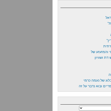
אל
"
ן"
רתית
 והמזעזע של
דת ושוויון
ה
לוג של נעמה כרמי
יים ובוא נדבר על זה