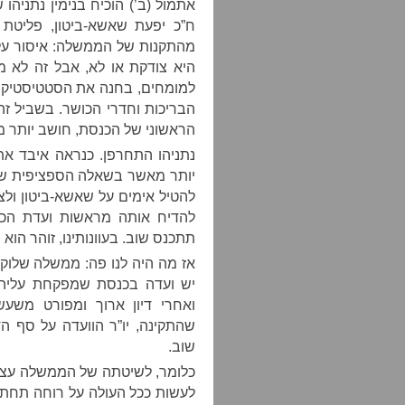
אתמול (ב’) הוכיח בנימין נתניהו
ח”כ יפעת שאשא-ביטון, פליטת 
מהתקנות של הממשלה: איסור על 
היא צודקת או לא, אבל זה לא מ
למומחים, בחנה את הסטטיסטיקות
הבריכות וחדרי הכושר. בשביל ז
הראשוני של הכנסת, חושב יותר 
נתניהו התחרפן. כנראה איבד את
יותר מאשר בשאלה הספציפית של 
להטיל אימים על שאשא-ביטון ולצ
להדיח אותה מראשות ועדת הכנ
תתכנס שוב. בעוונותינו, זוהר הוא י
אז מה היה לנו פה: ממשלה שלוק
יש ועדה בכנסת שמפקחת עליה
ואחרי דיון ארוך ומפורט מש
שהתקינה, יו”ר הוועדה על סף ה
שוב.
כלומר, לשיטתה של הממשלה עצמ
לעשות ככל העולה על רוחה תחת 