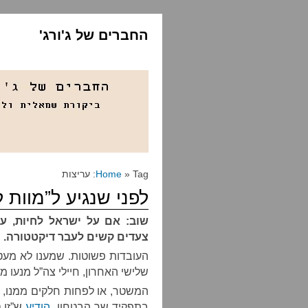
החברים של ג'ורג'
» Tag: עריצות
Home
לפני שנגיע ל”מוות 
שוב: אם על ישראל לחיות, על
צעדים קשים לעבר דיקטטורה. ח
העובדות פשוטות. שמענו לא מעט 
שלישי האחרון, חיילי צה”ל מנעו 
המשטר, או לפחות חלקים ממנו, נ
בתפקיד שר הבטחון,
הודיע
ש”זו 