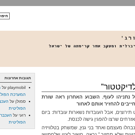
תגובות אחרונות
לדיקטטור”
playmobil
על
ה
המערכת הפולי
 נתניהו לעוף. השבוע האחרון ראה שורת
סמולן
על
העכב
ייבים להחזיר אותם לאחור
הפוליטית
תירוצים, אבל העובדות נשארות עובדות: ביום
רועי
על
העכברו
מאזרחים שרצו להפגין גישה לכנסת.
הפוליטית
בהלו מעצמם ואחד בני גנץ, שמשחק בטלוויזיה
טעות שלא תחזור.” נראה. חשוב לציין שלחמושי