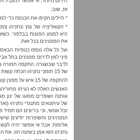
חירום מיוחד, אי אפשר להגביל הפ
אז, שוב:
* חיילים הקיפו את הכנסת כדי למ
* הקואליציה של גנץ ונתניהו 
היא למנוע הפגנות בבלפור. כשזו
את המפגינים בכל זאת.
ועל כל אלה נוספו כנופיות הבא
פיני לוזון לדרוס מפגינים בתל אב
לדבר שבשגרה. התקפה חמורה במי
של 15 תומכי נתניהו הכתה קשות מפגין, שאושפז.
להתקפה של 15 איש על מפגין קוראים בדרך כלל לינץ’.
האנשים האלה לא הגיחו מחוריהם 
אוחנה ושופרים מסוגו של ינון מג
של עיתונאים מתנגדי נתניהו (ואח
זבל אנושי, וכי בריונים הם תמיד 
המנהיגים והשופרות יודעים שיש
אלימות. אבל אי אפשר יהיה לקשר 
נתניהו הוא אמן בשיטה הזו. את הס