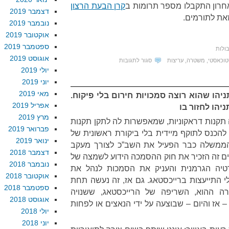
חרון התקבלו מספר תרומות ב
קרן הבעת הרצון
דצמבר 2019
זאת לתורמים.
נובמבר 2019
אוקטובר 2019
ספטמבר 2019
ולות
אוגוסט 2019
על
טוכאסטי
,
משטרה
,
עריצות
סגור לתגובות
יולי 2019
לפני
יוני 2019
שנגיע
מאי 2019
יהו שהוא רוצה סמכויות חירום בלי פיקוח.
ל”מוות
אפריל 2019
ניהו לחזור בו
לדיקטטור”
מרץ 2019
תקנות דראקוניות, שמאפשרות לה לתקן תקנות
פברואר 2019
להכנס לתוקף מיידית בלי ביקורת ראשונית של
ינואר 2019
משלה כבר הפעיל את השב”כ לצורך מעקב
דצמבר 2018
שים זה הזכיר את חוק ההסמכה הידוע לשמצה של
נובמבר 2018
טיה הגרמנית והעניק את הסמכות לנהל את
אוקטובר 2018
י התייעצות ברייכסטאג. גם אז, זה נעשה תחת
ספטמבר 2018
ה ההוא, השריפה של הרייכסטאג, ששנויה
אוגוסט 2018
 אז והיום – שבוצעה על ידי הנאצים או לפחות
יולי 2018
יוני 2018