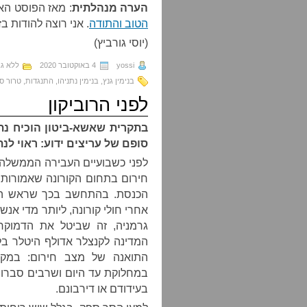
הערה מנהלתית
: מאז הפוסט הא
הטוב והתודה
. אני רוצה להודות ב
(יוסי גורביץ)
yossi
4 באוקטובר 2020
ללא גב
בנימין גנץ
,
בנימין נתניהו
,
התנגדות
,
טרור ס
לפני הרוביקון
בתקרית שאשא-ביטון הוכיח נתנ
סופם של עריצים ידוע: ראוי לנת
לפני כשבועיים העבירה הממשלה 
חירום בתחום הקורונה שאמורות 
הכנסת. בהתחשב בכך שראש המ
אחרי חולי קורונה, ליותר מדי אנ
גרמניה, זה שביטל את הדמוקר
המדינה לקנצלר אדולף היטלר בל
התואנה של מצב חירום: במקר
במחלוקת עד היום ושרבים סברו –
בעידודם או דירבונם.