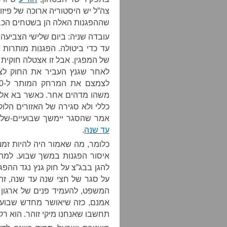
צה”ל יש היסטוריה ארוכה של פיז
שההפגנות האלה הן בשטחים הכבו
עובדה שניה: ביום שלישי הצביעה
עד כדי ביטולה. הפגנות מותרות
של המפגין. אבל זו אצטלה חוקית
לאחר שגנץ העביר את החוק לצת
משהו מדהים אחר. כאשר בא אלינ
כללי ולא סגירה של האזורים הלו
אמר שהסגר יימשך שבועיים-של
עד שנה
.
כלומר, מה שאמור היה להיות זמ
איסור הפגנות במשך שבוע. למה
להגן בבג”צ על חוק גנץ נגד ההפג
על סגר של חצי שנה עד שנה, זה 
המשפט, להעמיד פנים של ארגון 
אמנם, כזה שיאושר מחדש שבוע 
תחשבו שאנחנו מיקי זוהר. הוא רק