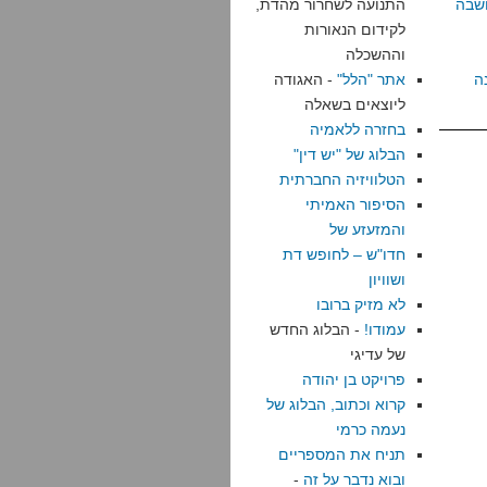
שבה
התנועה לשחרור מהדת,
לקידום הנאורות
וההשכלה
ה
אתר "הלל"
- האגודה
ליוצאים בשאלה
בחזרה ללאמיה
הבלוג של "יש דין"
הטלוויזיה החברתית
הסיפור האמיתי
והמזעזע של
חדו"ש – לחופש דת
ושוויון
לא מזיק ברובו
עמודו!
- הבלוג החדש
של עדיגי
פרויקט בן יהודה
קרוא וכתוב, הבלוג של
נעמה כרמי
תניח את המספריים
ובוא נדבר על זה
-