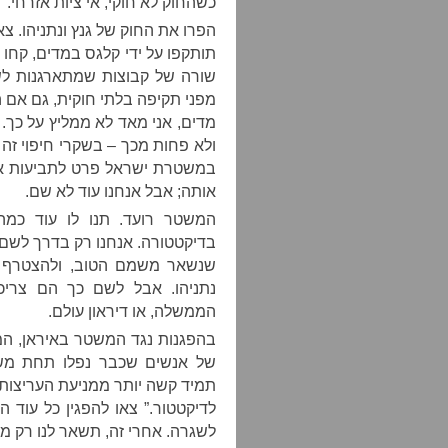
כשהחוק לא חוקי, אי ציות אזרחי.
הפרו את החוק של גנץ ונתניהו. צ
תותקפו על ידי קלגס במדים, קחו 
שורה של קבוצות שמתארגנות לש
מפני תקיפה בלתי חוקית, גם אם ה
מדים, אני מאד לא ממליץ על כך. 
ולא פחות מכך – בשקרי חיפוי זה
במשטרת ישראל פרט לתביעות איש
אותה; אבל אנחנו עוד לא שם.
המשטר רועד. תנו לו עוד כמה ד
בדיקטטורה. אנחנו רק בדרך לשם.
שנשאר משמם הטוב, ולהצטרף ל
נתניהו. אבל לשם כך הם צריכ
הממשלה, או דיראון עולם.
בהפגנות נגד המשטר באיראן, המפ
של אנשים שכבר נפלו תחת משט
תמיד קשה יותר ממניעת העריצות. 
לדיקטטור.” צאו להפגין כל עוד 
לשגרה. אחרי זה, תשאר לנו רק מ