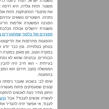
משטרת ישראל תמיד כיוונה לדעת
משטר. תחת גולדה, היא רדפה א
את מתנגדי ההתנתקות. תחת אולמר
נתניהו. השוטרים נושאים עיני
הפגינה המשטרה אלימות חריגה
משטרת ירושלים אכולת הכלבת
מפגינים מול בלפור שמתגוררים
ההפגנות מחרפנות את הדיקטטו
בטחון בטלוויזיה. גנץ כבר יודע 
במקרה הטוב, פון פאפן במקרה הר
הבוחרים. ובהנחה שהוא לא נסחט א
בעייתית – הוא חייב היה להבי
הממשלה (מצב חירום הוא המצב 
בהפגנות.
שימו לב: בשבוע שעבר ניסתה 
קטנים שמעסיקים פחות מעשרה אנ
החוק מתיר כעת לאנשים להתקהל 
לעשרה אנשים לעבוד? אבל
ההצע
לעבוד, אי אפשר יהיה להגדיר את 