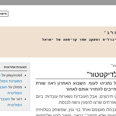
ור”
תגובות אחרונות
לדיקטטור”
playmobil
על
ה
המערכת הפולי
 נתניהו לעוף. השבוע האחרון ראה שורת
סמולן
על
העכב
ייבים להחזיר אותם לאחור
הפוליטית
תירוצים, אבל העובדות נשארות עובדות: ביום
רועי
על
העכברו
מאזרחים שרצו להפגין גישה לכנסת.
הפוליטית
בהלו מעצמם ואחד בני גנץ, שמשחק בטלוויזיה
טעות שלא תחזור.” נראה. חשוב לציין שלחמושי