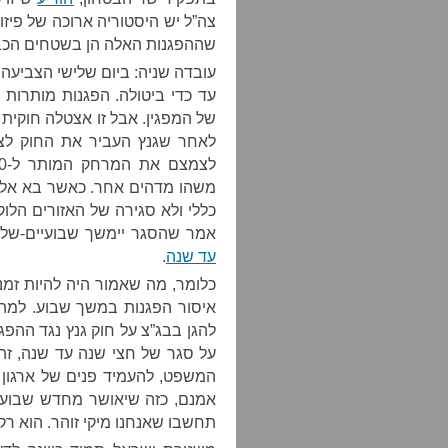
צה”ל יש היסטוריה ארוכה של פיז
שההפגנות האלה הן בשטחים הכבו
עובדה שניה: ביום שלישי הצביעה
עד כדי ביטולה. הפגנות מותרות
של המפגין. אבל זו אצטלה חוקית
לאחר שגנץ העביר את החוק לצת
משהו מדהים אחר. כאשר בא אלינ
כללי ולא סגירה של האזורים הלו
אמר שהסגר יימשך שבועיים-של
עד שנה
.
כלומר, מה שאמור היה להיות זמ
איסור הפגנות במשך שבוע. למה
להגן בבג”צ על חוק גנץ נגד ההפג
על סגר של חצי שנה עד שנה, זה 
המשפט, להעמיד פנים של ארגון 
אמנם, כזה שיאושר מחדש שבוע 
תחשבו שאנחנו מיקי זוהר. הוא רק