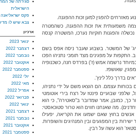
גנות.
סגירתה של המח
הישראלית
פקס ישראליאנה
נוע מאזרחים להפגין למען זכות ההפגנה.
צבא שיש לו מדינ
צמצמה משמעותית את זכות ההפגנה, כשהמטרה
ארכיון
 נכשלה והפגנות חוקיות נערכו, המשטרה קנסה
ינואר 2023
סיג’ של המשטר. בשבוע שעבר ניסה אפס בשם
דצמבר 2022
יב. התקפות על מפגינים מצד תומכי נתניהו הפכו
נובמבר 2022
וחד נרשמה אמש (ז’) בפרדס חנה, כשכנופיה
אוקטובר 2022
ספטמבר 2022
יולי 2022
מאי 2022
בכוחות עצמם. הם הוצאו משם על ידי נתניהו,
אפריל 2022
ל, שלפני שבועיים פינטז על רצח בירי אוטומטי
פברואר 2022
ר כך, כמובן, אמר שמדובר ב”סאטירה”, כי הוא
ינואר 2022
פחדנים). מה שאנחנו חווים הוא טרור סטוכאסטי:
דצמבר 2021
 אנשים בחוץ שאם ישמעו את הקריאה, יפעילו
נובמבר 2021
ישירות בין המפגעים ובין המנהיגים והשופרות.
אוקטובר 2021
טאז’ הוא עשה על רבין.
ספטמבר 2021