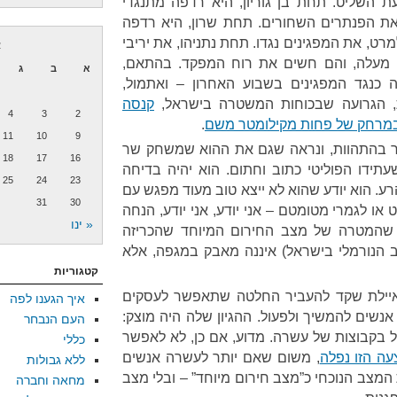
 השליט. תחת בן גוריון, היא רדפה מתנגדי
ת הפנתרים השחורים. תחת שרון, היא רדפה
ט, את המפגינים נגדו. תחת נתניהו, את יריבי
א
הם מעלה, והם חשים את רוח המפקד. בהתאם,
א
ב
ג
 כנגד המפגינים בשבוע האחרון – ואתמול,
, הגרועה שבכוחות המשטרה בישראל,
קנסה
4
3
2
 במרחק של פחות מקילומטר משם
.
11
10
9
ר בהתהוות, ונראה שגם את ההוא שמשחק שר
18
17
16
שעתידו הפוליטי כתוב וחתום. הוא יהיה בדיחה
25
24
23
ע. הוא יודע שהוא לא ייצא טוב מעוד מפגש עם
31
30
ו לגמרי מטומטם – אני יודע, אני יודע, הנחה
« ינו
ן שהמטרה של מצב החירום המיוחד שהכריזה
הנורמלי בישראל) איננה מאבק במגפה, אלא
קטגוריות
איילת שקד להעביר החלטה שתאפשר לעסקים
איך הגענו לפה
שים להמשיך ולפעול. ההגיון שלה היה מוצק:
העם הנבחר
בקבוצות של עשרה. מדוע, אם כן, לא לאפשר
כללי
ה הזו נפלה
, משום שאם יותר לעשרה אנשים
ללא גבולות
המצב הנוכחי כ”מצב חירום מיוחד” – ובלי מצב
מחאה וחברה