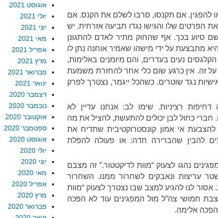
אוגוסט 2021
או להפגין. אם תקנסו, סרבו לשלם את הקנס. אם
יולי 2021
את הפרטים שלו והגישו נגדו תביעה אזרחית. יש
יוני 2021
ם סיוע בכך. אף שהחוק מתיר לאדם להתגונן
מאי 2021
יא מתבצעת על ידי מישהו שאמיר אוחנה נתן לו
אפריל 2021
הקלגסים נעים בעדרים, והם מיומנים באלימות,
מרץ 2021
 על זה. אין כרגע שום כלי אחר להחזרת משמעת
פברואר 2021
יות נגד שוטרים. כשהכל ייגמר, נצטרך לפרק
ינואר 2021
דצמבר 2020
נובמבר 2020
חיפות רציניות. שימו לב: אנחנו עדיין לא
אוקטובר 2020
 חברי כחול לבן יכולים להתעשת, להציל את מה
ספטמבר 2020
הצבעת אי אמון קונסטרוקטיבית שתדיח את
אוגוסט 2020
ים להבין שהברירה חדה: או פעולה להפלת
יולי 2020
יוני 2020
גינים נהגו לצעוק “מוות לדיקטטור.” זה מצבם
מאי 2020
ר עריצות ונאבקים לשחרור ממנו. השחרור
אפריל 2020
אסור לנו להגיע למצב שבו נצטרך לצעוק “מוות
מרץ 2020
הצבת חמושי צה”ל מול המפגינים עוד לא הפכה
פברואר 2020
הפכה אלימה.
ינואר 2020