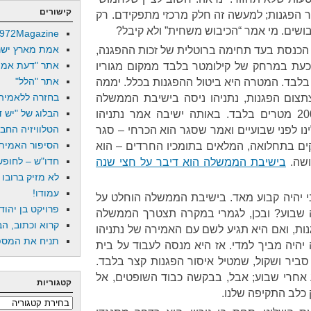
קישורים
ור הפגנות; למעשה זה חלק מרכזי מתפקידם. רק
שים. מי אמר “הכיבוש משחית” ולא קיבל?
972Magazine
אמת מארץ ישר
 הכנסת בעד תחימה ברוטלית של זכות ההפגנה,
אתר "דעת אמת
 כעת במרחק של קילומטר בלבד ממקום מגוריו
אתר "הלל"
 בלבד. המטרה היא ביטול ההפגנות בכלל. יממה
בחזרה ללאמיה
צום הפגנות, נתניהו ניסה בישיבת הממשלה
הבלוג של "יש די
לצמצם את המרחק המותר ל-200 מטרים בלבד. באותה ישיבה אמר נתניהו
הטלוויזיה החב
ו לפני שבועיים ואמר שסגר הוא הכרחי – סגר
הסיפור האמיתי
קים בתחלואה, המלאים בתומכיו החרדים – הוא
חדו"ש – לחופש 
ושה.
בישיבת הממשלה הוא דיבר על חצי שנה
לא מזיק ברובו
עמודו!
ני יהיה קבוע מאד. בישיבת הממשלה הוחלט על
פרויקט בן יהוד
 שבוע? ובכן, לגמרי במקרה תצטרך הממשלה
קרוא וכתוב, הב
נות, ואם היא תגיע לשם עם האמירה של נתניהו
תניח את המספר
יהיה מביך למדי. אז היא מנסה לעבוד על בית
סביר ושקול, שמטיל איסור הפגנות קצר בלבד.
אחרי שבוע; אבל, בבקשה כבוד השופטים, אל
קטגוריות
 כלב התקיפה שלנו.
קטגוריות