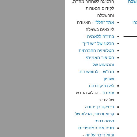
שבה
התנועה לשחרור מהדת,
לקידום הנאורות
וההשכלה
ה
אתר "הלל"
- האגודה
ליוצאים בשאלה
בחזרה ללאמיה
הבלוג של "יש דין"
הטלוויזיה החברתית
הסיפור האמיתי
והמזעזע של
חדו"ש – לחופש דת
ושוויון
לא מזיק ברובו
עמודו!
- הבלוג החדש
של עדיגי
פרויקט בן יהודה
קרוא וכתוב, הבלוג של
נעמה כרמי
תניח את המספריים
ובוא נדבר על זה
-