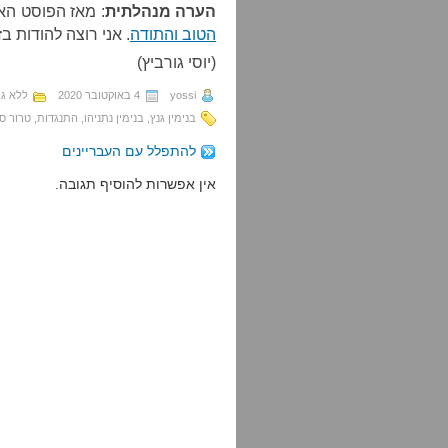
הערה מנהלתית
: מאז הפוסט הא
הטוב והתודה
. אני רוצה להודות ב
(יוסי גורביץ)
yossi
4 באוקטובר 2020
ללא גב
בנימין גנץ
,
בנימין נתניהו
,
התנגדות
,
טרור ס
להתפלל עם העבריינים
אין אפשרות להוסיף תגובה.