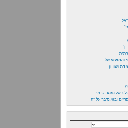
אל
"
ן"
רתית
 והמזעזע של
דת ושוויון
ה
לוג של נעמה כרמי
יים ובוא נדבר על זה