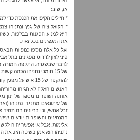
חירום מיוחד, אי אפשר להגביל הפ
אז, שוב:
* חיילים הקיפו את הכנסת כדי למ
* הקואליציה של גנץ ונתניהו 
היא למנוע הפגנות בבלפור. כשזו
את המפגינים בכל זאת.
ועל כל אלה נוספו כנופיות הבא
פיני לוזון לדרוס מפגינים בתל אב
לדבר שבשגרה. התקפה חמורה במי
של 15 תומכי נתניהו הכתה קשות מפגין, שאושפז.
להתקפה של 15 איש על מפגין קוראים בדרך כלל לינץ’.
האנשים האלה לא הגיחו מחוריהם 
אוחנה ושופרים מסוגו של ינון מג
של עיתונאים מתנגדי נתניהו (ואח
זבל אנושי, וכי בריונים הם תמיד 
המנהיגים והשופרות יודעים שיש
אלימות. אבל אי אפשר יהיה לקשר 
נתניהו הוא אמן בשיטה הזו. את הס