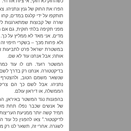
כשהחוק לא חוקי, אי ציות אזרחי.
הפרו את החוק של גנץ ונתניהו. צ
תותקפו על ידי קלגס במדים, קחו 
שורה של קבוצות שמתארגנות לש
מפני תקיפה בלתי חוקית, גם אם ה
מדים, אני מאד לא ממליץ על כך. 
ולא פחות מכך – בשקרי חיפוי זה
במשטרת ישראל פרט לתביעות איש
אותה; אבל אנחנו עוד לא שם.
המשטר רועד. תנו לו עוד כמה ד
בדיקטטורה. אנחנו רק בדרך לשם.
שנשאר משמם הטוב, ולהצטרף ל
נתניהו. אבל לשם כך הם צריכ
הממשלה, או דיראון עולם.
בהפגנות נגד המשטר באיראן, המפ
של אנשים שכבר נפלו תחת משט
תמיד קשה יותר ממניעת העריצות. 
לדיקטטור.” צאו להפגין כל עוד 
לשגרה. אחרי זה, תשאר לנו רק מ