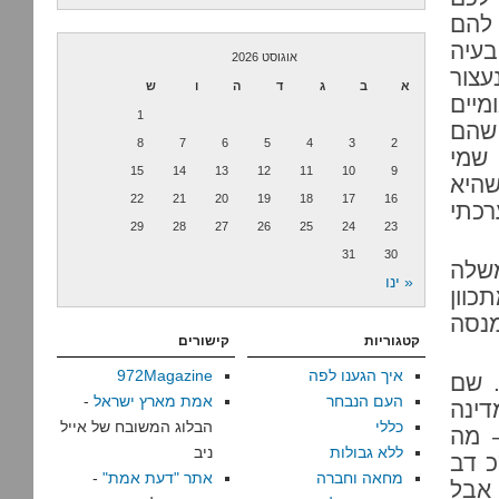
 להם
בעיה
אוגוסט 2026
עצור
א
ב
ג
ד
ה
ו
ש
מיים
1
 שהם
8
7
6
5
4
3
2
 שמי
15
14
13
12
11
10
9
שהיא
22
21
20
19
18
17
16
כתי
29
28
27
26
25
24
23
31
30
שלה
« ינו
כוון
נסה
קטגוריות
קישורים
איך הגענו לפה
972Magazine
. שם
העם הנבחר
אמת מארץ ישראל
-
דינה
כללי
הבלוג המשובח של אייל
אל – מה
ללא גבולות
ניב
כ דב
מחאה וחברה
אתר "דעת אמת"
-
אבל