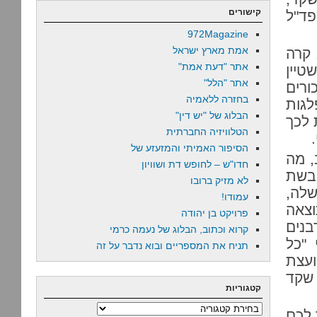
קישורים
פד"ל
972Magazine
אמת מארץ ישראל
 קרה
אתר "דעת אמת"
טיין
אתר "הלל"
ורים
בחזרה ללאמיה
לגות
הבלוג של "יש דין"
 לכך
הטלוויזיה החברתית
הסיפור האמיתי והמזעזע של
, מה
חדו"ש – לחופש דת ושוויון
בשת
לא מזיק ברובו
שלה,
עמודו!
וצאה
פרויקט בן יהודה
בנים
קרוא וכתוב, הבלוג של נעמה כרמי
 "כל
תניח את המספריים ובוא נדבר על זה
ועצת
שקד
קטגוריות
קטגוריות
 לכם