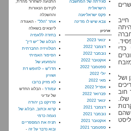
סגירתה של המחשבה
התנועה לשחרור מהדת,
שרים
הישראלית
לקידום הנאורות
פקס ישראליאנה
וההשכלה
חייב
צבא שיש לו מדינה
אתר "הלל"
- האגודה
היתה
ליוצאים בשאלה
ארכיון
חברה
בחזרה ללאמיה
ינואר 2023
סיד.
הבלוג של "יש דין"
דצמבר 2022
כדי
הטלוויזיה החברתית
נובמבר 2022
רים
הסיפור האמיתי
אוקטובר 2022
מזבח
והמזעזע של
ספטמבר 2022
חדו"ש – לחופש דת
יולי 2022
ושוויון
 ושל
מאי 2022
לא מזיק ברובו
יכים
אפריל 2022
עמודו!
- הבלוג החדש
 חוב
פברואר 2022
של עדיגי
שלו.
ינואר 2022
פרויקט בן יהודה
רנות
דצמבר 2021
קרוא וכתוב, הבלוג של
 שהם
נובמבר 2021
נעמה כרמי
ליסט
אוקטובר 2021
תניח את המספריים
ספטמבר 2021
ובוא נדבר על זה
-