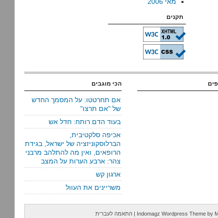
מאי 2006
תקנים
פים
הכי מוגבים
אם תחרטטו: על המסמך החדש
של "אם תרצו"
בעוד הדם רותח: חדל אש
אכיפה סלקטיבית,
הברלוסקוניזציה של ישראל, בגידת
הרופאים, ואין מה להתלהב מרבני
צהר: ארבע הערות על המצב
ארגון קש
משריינים את העוול
M
by
Indomagz Wordpress Theme
|
התאמה לעברית