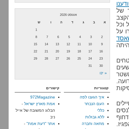
ודענו
 של
אוגוסט 2026
קצב
א
ב
ג
ד
ה
ו
ש
 וכל
ו על
1
אסד
8
7
6
5
4
3
2
היתה
15
14
13
12
11
10
9
22
21
20
19
18
17
16
29
28
27
26
25
24
23
טחים
שעים
30
31
« ינו
שטר
ועה.
קות
קטגוריות
קישורים
איך הגענו לפה
972Magazine
ילים
העם הנבחר
אמת מארץ ישראל
-
סים
כללי
הבלוג המשובח של אייל
דחוף
ללא גבולות
ניב
יז.
מחאה וחברה
אתר "דעת אמת"
-