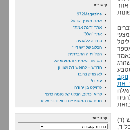
 אחר
קישורים
ונות
972Magazine
אמת מארץ ישראל
ברים
אתר "דעת אמת"
מצעי
אתר "הלל"
ליטל
בחזרה ללאמיה
הבלוג של "יש דין"
מספר
הטלוויזיה החברתית
אמד
הסיפור האמיתי והמזעזע של
שהרג
חדו"ש – לחופש דת ושוויון
טבע
לא מזיק ברובו
נוקב
עמודו!
 את
פרויקט בן יהודה
אלה
קרוא וכתוב, הבלוג של נעמה כרמי
הניח
תניח את המספריים ובוא נדבר על זה
זאת
קטגוריות
(ז')
ל"ד,
קטגוריות