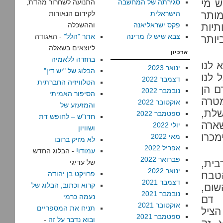
ש מי
סגירתה של המחשבה
התנועה לשחרור מהדת,
מותר
הישראלית
לקידום הנאורות
פקס ישראליאנה
וההשכלה
תיות
צבא שיש לו מדינה
אתר "הלל"
- האגודה
ותר
ליוצאים בשאלה
ארכיון
בחזרה ללאמיה
 לנו
ינואר 2023
הבלוג של "יש דין"
 לנו
דצמבר 2022
הטלוויזיה החברתית
ם הן
נובמבר 2022
הסיפור האמיתי
מטרה
אוקטובר 2022
והמזעזע של
לת,
ספטמבר 2022
חדו"ש – לחופש דת
שארה
יולי 2022
ושוויון
מכרו
מאי 2022
לא מזיק ברובו
אפריל 2022
עמודו!
- הבלוג החדש
פברואר 2022
ית,
של עדיגי
ינואר 2022
טבח
פרויקט בן יהודה
דצמבר 2021
קרוא וכתוב, הבלוג של
שום,
נובמבר 2021
נעמה כרמי
 דם
אוקטובר 2021
תניח את המספריים
הציל
ספטמבר 2021
ובוא נדבר על זה
-