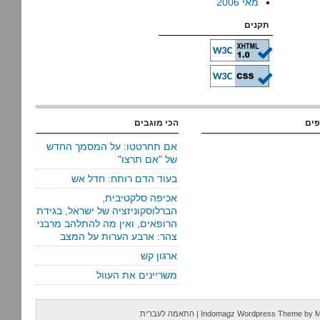
מאי 2006
תקנים
פים
הכי מוגבים
אם תחרטטו: על המסמך החדש
של "אם תרצו"
בעוד הדם רותח: חדל אש
אכיפה סלקטיבית,
הברלוסקוניזציה של ישראל, בגידת
הרופאים, ואין מה להתלהב מרבני
צהר: ארבע הערות על המצב
ארגון קש
משריינים את העוול
M
by
Indomagz Wordpress Theme
|
התאמה לעברית