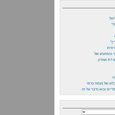
אל
"
ן"
רתית
 והמזעזע של
דת ושוויון
ה
לוג של נעמה כרמי
יים ובוא נדבר על זה