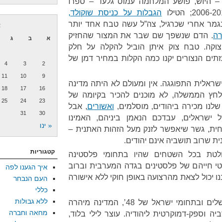
 – היוש, פושע המלחמה עמוס גלעד – ספרו
הגבלות על כניסת שוקולד,
 נגמר אחרי שכרגיל, צה”ל עשה טבח אחד יותר
א
רה
. הדם שנשפך שם שבר את המצור שהחזיק
א
ב
ג
קה. טבח צוק איתן הוביל להקלה על חלק
זתים הנצורים יקנו כמה הקלות במחיר דמן של
4
3
2
11
10
9
שראלית התפוגגה. אין ומעולם לא היתה מדינה
18
17
16
לחץ הממשלה, לא מוכנים להכיר בקיומה של
25
24
23
שלנו מכירה ביהודים, מוסלמים,
ואשורים
, אבל
31
30
ישראלים, עבדכם הנאמן ביניהם, האמינו
« ינו
חית, גשר שיאפשר לזנק מעל הזהות האתנית –
ית שרוב תושביה אינם יהודים.
קטגוריות
ולטת בכל השטחים שהיו בתחומי פלסטינה
י חייהם של פלסטינים בגדה המערבית וברוב
איך הגענו לפה
נו יכול לצאת מהרצועה באופן חוקי ללא אישורה
העם הנבחר
כללי
ללא גבולות
אבל, משהתחילו המהומות בירושלים ובתחומי ישראל של 48’, המדינה מיהרה
מחאה וחברה
יה וספק-דמוקרטית ליהודיה. עוצר לילי בלוד,