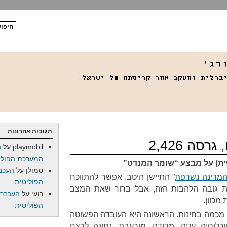
תגובות אחרונות
סה 2,426
playmobil
על
ה
המערכת הפולי
ית) על מבצע “שומר המנדט”
סמולן
על
העכב
המדינה נשרפת
” התיישן היטב. אפשר להתווכח
הפוליטית
 גובה הלהבות הזה, אבל ברור שאת המצב
רועי
על
העכברו
מכוון.
הפוליטית
, מכמה בחינות. הראשונה היא העובדה הפשוטה
כלוסיה עניה, מרודה, מורעבת, נתונה לרצח