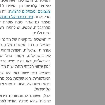
ותומכיהם. הדגנרלים הישראלים
לעזתים קלוריות בין השנים 2006-2010; הטילו
צעצועים וממתקים לרצועה
; וזה
מדי. אז זה
היה הטבח על המרמ
מעמד גם אחרי טבח עופרת יצו
מההגבלות. עכשיו, יש להניח, הע
נשים וילדים.
ד. האשליה על קיומה של מדינה י
ישראלית. בתי המשפט שלנו, ב
אזרחות ישראלית. תעודת הזהות 
לא בישראלים. מספר גדול של 
בישראליות, ראו בה אופציה הכר
זינוק שהוא הכרחי תחת ישות מדינ
וישראל היא ישות כזו: היא ש
המנדטורית. היא שולטת בכל פרט
פרטי חייהם של העזתים. עזתי אינ
של ישראל.
להוכיח שהיא מדינה יהודית לערב