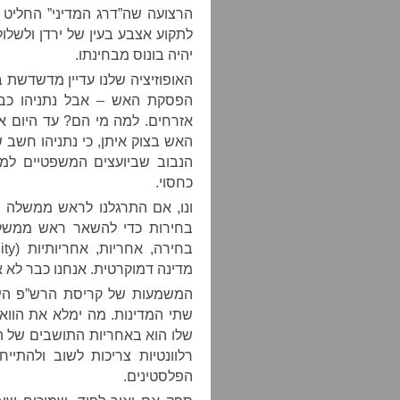
הרצועה שה”דרג המדיני” החליט 
לתקוע אצבע בעין של ירדן ולשל
יהיה בונוס מבחינתו.
האופוזיציה שלנו עדיין מדשדשת
הפסקת האש – אבל נתניהו כבר
אזרחים. למה מי הם? עד היום א
האש בצוק איתן, כי נתניהו חשב 
הנבוב שביועצים המשפטיים לממש
כחסוי.
ונו, אם התרגלנו לראש ממשלה ש
בחירות כדי להשאר ראש ממשלת 
מדינה דמוקרטית. אנחנו כבר לא א
המשמעות של קריסת הרש”פ היא 
שתי המדינות. מה ימלא את הוואקו
שלו הוא באחריות התושבים של ה
רלוונטיות צריכות לשוב ולהתיי
הפלסטינים.