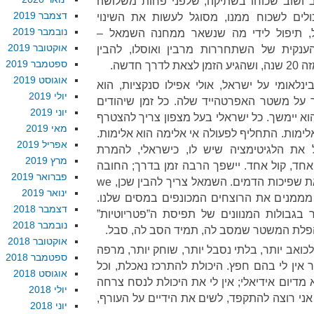
ב ושוב שכוחו בשתיקה, שלפני פחות משלושה
דצמבר 2019
לים לשכוח ממנו, מסוגל לעשות את השינוי
נובמבר 2019
, תיפול לידי מה שנשאר ממחנה השמאל –
אוקטובר 2019
נקית של השתחררות מרבין ואוסלו, להבין
ספטמבר 2019
 חדשה.
אוגוסט 2019
נלאומי על ישראל, אולי אפילו סנקציות, הוא
יולי 2019
על משטר האפרטהייד שלה. כל זמן שיהודים
יוני 2019
וא יימשך. כל ישראלי בעל מצפון צריך להצטרף
מאי 2019
ן בלתי אלימות. התחליף לפעולה אי אלימה הוא אלימות.
אפריל 2019
את הלגיטימציה שיש לו, כישראלי, להמרת
מרץ 2019
ד, קול אחד. יישפך הרבה זמן בדרך; החובה
פברואר 2019
שלנו, כהומניסטים, היא לצמצם את שפיכות הדמים. השמאל צריך להבין שכן, we
ינואר 2019
למצער אנחנו מממנים את הרוצחים המכונפים במסים שלנו.
דצמבר 2018
 בגבולות המנוונים של תפיסת ה”פטריוטיות”
נובמבר 2018
פלת המשטר שמסב לה, תמיד הסב לה, סבל.
אוקטובר 2018
לכואב יותר, בלתי נסבל יותר, שוחק יותר, מרפה
ספטמבר 2018
 אין לי בהם חפץ. היכולת להתרכז נאכלת, וכל
אוגוסט 2018
 מדיום אידיאלי; אין לי את היכולת לנסח צרחה
יולי 2018
אני רוצה להתקפד, לשים את הידיים על העורף,
יוני 2018