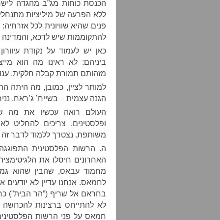
הכנסת כוחות מג”ב מהגדה לישרא
ללא הפרעה של מיליציות מתנחלי
פנים שהיא שוויונית לכל אזרחיה: 
להתקוממות שיש לדכא, והמדינה ה
כאן יש לעמוד על נקודת עיוורו
ביניהם: לא ראינו מה הוא מיי
מזהותם תמורת קבלה חלקית. ענוו
למותר לציין, כמובן, מה היתה הת
הגנה עצמית – בשייח’ ג’ראח, נניח
העולם רואה עכשיו את מה שמת
ופלסטינים, צריכים להחליט לא
משותפת. נצטרך ללמוד לדבר זה עם
ה. הרשות הפלסטינית התפוגגה
האחרונים חיסלו את הלגיטימציה
מחמוד עבאס, שהבין שהוא גמור
לחמאס. אנחנו עדיין לא יודעים
בחראם אל שריף (”הר הבית”) כ
לא להתייחס ברצינות להכחשה ש
חמאס על פני הרשות הפלסטינית