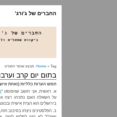
החברים של ג'ורג'
» Tag: מבצע שומר המנדט
Home
בתום יום קרב וערבו, גר
חמש הערות כלליות (ואחת איש
א. ראשית, אני חושב שהפוסט “
ו
על השאלה האם נתניהו רצה את
בירושלים הוא הצית אישית ובכוונת 
ב. הפלסטינים ניצחו בסיבוב הזה
שצה”ל לא העז לפלוש לעזה. או