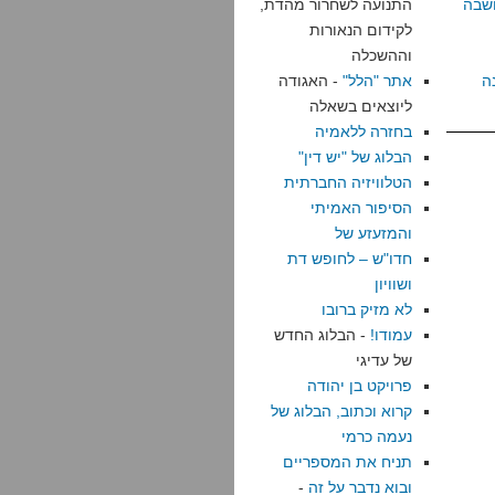
שבה
התנועה לשחרור מהדת,
לקידום הנאורות
וההשכלה
ה
אתר "הלל"
- האגודה
ליוצאים בשאלה
בחזרה ללאמיה
הבלוג של "יש דין"
הטלוויזיה החברתית
הסיפור האמיתי
והמזעזע של
חדו"ש – לחופש דת
ושוויון
לא מזיק ברובו
עמודו!
- הבלוג החדש
של עדיגי
פרויקט בן יהודה
קרוא וכתוב, הבלוג של
נעמה כרמי
תניח את המספריים
ובוא נדבר על זה
-