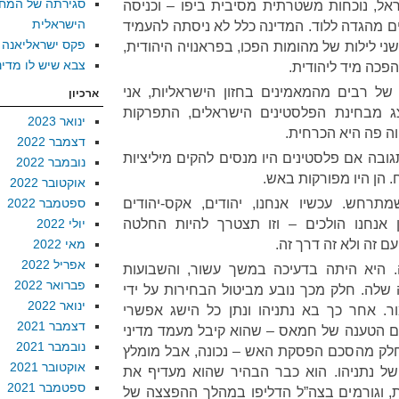
סגירתה של המח
ל, נוכחות משטרתית מסיבית ביפו – וכניסה
הישראלית
ם מהגדה ללוד. המדינה כלל לא ניסתה להעמיד
פקס ישראליאנה
שני לילות של מהומות הפכו, בפראנויה היהודית,
צבא שיש לו מדינ
פכה מיד ליהודית.
ן של רבים מהמאמינים בחזון הישראליות, אני
ארכיון
צג מבחינת הפלסטינים הישראלים, התפרקות
ינואר 2023
ה פה היא הכרחית.
דצמבר 2022
גובה אם פלסטינים היו מנסים להקים מיליציות
נובמבר 2022
. הן היו מפורקות באש.
אוקטובר 2022
רחש. עכשיו אנחנו, יהודים, אקס-יהודים
ספטמבר 2022
ן אנחנו הולכים – וזו תצטרך להיות החלטה
יולי 2022
 זה ולא זה דרך זה.
מאי 2022
אפריל 2022
. היא היתה בדעיכה במשך עשור, והשבועות
פברואר 2022
 שלה. חלק מכך נובע מביטול הבחירות על ידי
ינואר 2022
. אחר כך בא נתניהו ונתן כל הישג אפשרי
דצמבר 2021
 אם הטענה של חמאס – שהוא קיבל מעמד מדיני
נובמבר 2021
חלק מהסכם הפסקת האש – נכונה, אבל מומלץ
אוקטובר 2021
ל נתניהו. הוא כבר הבהיר שהוא מעדיף את
ספטמבר 2021
, וגורמים בצה”ל הדליפו במהלך ההפצצה של