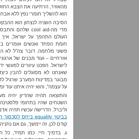
מהאוויר, הרתיעה את הצבא החזק 
הוא להשליך חומרי נפץ ללא אבחנה
הסיבה השניה לנצחון הוא ההבקעה
מדי מה-cool aid ש
העולם התהפך על ישראל, איך 
חומת הפחד ואנשים אומרים בג
פשעי מלחמה. דובר צה”ל לא הצ
אזרחיים – ועוד מבנים של ארגו
לישראל. הפכנו עיוורים למעשי יד
שאנחנו לא מסוגלים להבין כיצד
מבוגר במדינות המערב שרגיל לד
על עצמה”, והוא יהיה איתנו עוד זמ
והתוצאה תהיה שהדיון יהיה מע
השטחים שהיו בתחומי פלסטינה ה
וליברל. הדרישה עכשיו תהיה אדם
בביטוי equality ביחס לסכסוך היהודי-פלסטיני
קודם לכן. זה יימשך, גם אם נתניהו 
ג. בדמיך חיי: כמו תמיד, כל