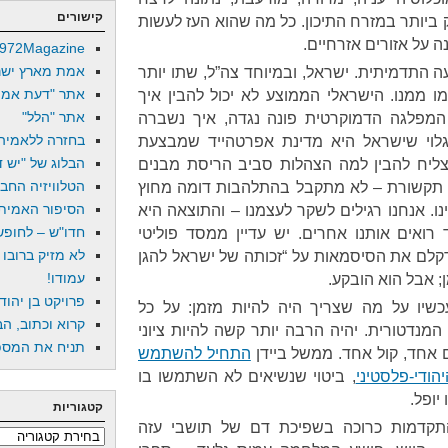
קישורים
ביותר במזרח התיכון. כל מה שהוא העז לעשות
 על אזורים אזרחיים.
972Magazine
אמת מארץ ישר
 התדמיתית. ישראל, ובמיוחד צה”ל, שתו יותר
אתר "דעת אמת
להם והתבסמו ממנו. הישראלי הממוצע לא יכול להבין איך
אתר "הלל"
המפלגה הדמוקרטית פונה נגדה, איך נשברה
בחזרה ללאמיה
לוי שישראל היא מדינת אפרטהייד שמבצעת
הבלוג של "יש די
ליח להבין למה הצהלות סביב הריסת מבנים
הטלוויזיה החב
ני תקשורת – לא מתקבל בהתלהבות דומה מחוץ
הסיפור האמיתי
ינו. אנחנו רגילים לשקר לעצמנו – והתוצאה היא
חדו"ש – לחופש 
 רואים אותנו אחרים. יש עדיין ממסד פוליטי
לא מזיק ברובו
קלם את הסיסמאות על “זכותה של ישראל להגן
עמודו!
ן; אבל הוא הובקע.
פרויקט בן יהוד
כשיו על מה שצריך היה להיות מזמן: על כל
קרוא וכתוב, הב
מנדטורית. יהיה הרבה יותר קשה להיות ציוני
תניח את המספר
 אחד, קול אחד. ממשל ביידן
התחיל להשתמש
, ביטוי שנשיאים לא השתמשו בו
יופל.
קטגוריות
 התקדמות כרוכה בשפיכת דם של תושבי עזה
קטגוריות