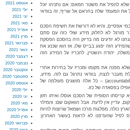
אוגוסט 2021
שלא להפיל את משטר חמאס; אם נתניהו יוכל
יולי 2021
ול את המעמד שלה בחראם אל שריף, זה בוודאי
יוני 2021
מאי 2021
 במי אפסיים, והיא לא דורשת את חשיפת הסכם
אפריל 2021
 מורגל לא לחלוק מידע שולי כזה עם סתם
מרץ 2021
נחנו לא יודעים מה בדיוק היה בהסכם הפסקת
פברואר 2021
שהמידע הזה יפגע בבייס שלו, אז הוא שכנע את
ינואר 2021
לה, יהודה וינשטיין, להכריז על המידע הזה
דצמבר 2020
נובמבר 2020
לא מפנה את מקומו ומכריז על בחירות אחרי
אוקטובר 2020
מעבר לנצח, בוודאי נתרגל גם לזה. מידע,
ספטמבר 2020
בחירה, אחריות, אחריותיות (accountability) – כל אלה מושגים מעולמה של
אוגוסט 2020
פילו בפסאדה של כזו.
יולי 2020
קריסתו הסופית של הסכם אוסלו ואיתו חזון
יוני 2020
ם, עדיין אין לדעת. אבל הוואקום שם: והמילוי
מאי 2020
ארץ כולה. מפלגות מרכז ושמאל שרוצות להיות
אפריל 2020
חס לפיל שהעדפנו לא לראות בעשור האחרון:
מרץ 2020
פברואר 2020
ינואר 2020