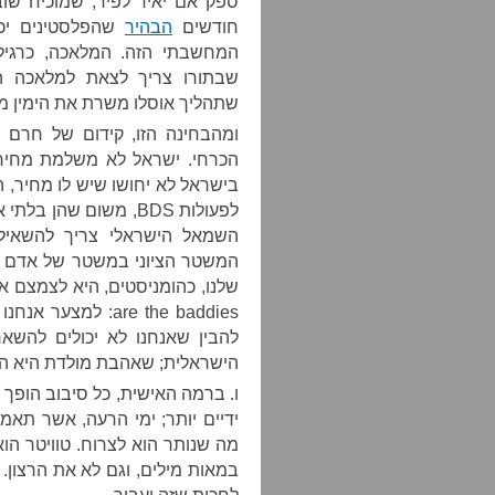
ספק אם יאיר לפיד, שמוכיח שו
חודשים
הבהיר
שהפלסטינים יכו
המחשבתי הזה. המלאכה, כרגיל
שבתורו צריך לצאת למלאכה הע
שתהליך אוסלו משרת את הימין מזה 20 שנה, ושהגיע הזמן לצאת לדרך
ומהבחינה הזו, קידום של חרם בי
הכרחי. ישראל לא משלמת מחיר 
בישראל לא יחושו שיש לו מחיר, ה
לפעולות BDS, משום שה
השמאל הישראלי צריך להשאיל 
המשטר הציוני במשטר של אדם אח
are the baddies: 
להבין שאנחנו לא יכולים להשאר
הישראלית; שאהבת מולדת היא ה
ו. ברמה האישית, כל סיבוב הופך 
ידיים יותר; ימי הרעה, אשר תאמר
מה שנותר הוא לצרוח. טוויטר הוא
במאות מילים, וגם לא את הרצון. 