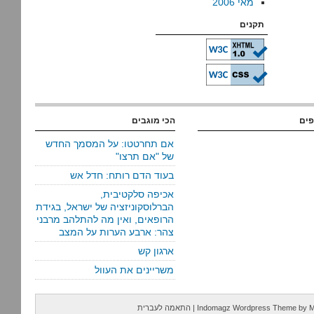
מאי 2006
תקנים
פים
הכי מוגבים
אם תחרטטו: על המסמך החדש
של "אם תרצו"
בעוד הדם רותח: חדל אש
אכיפה סלקטיבית,
הברלוסקוניזציה של ישראל, בגידת
הרופאים, ואין מה להתלהב מרבני
צהר: ארבע הערות על המצב
ארגון קש
משריינים את העוול
M
by
Indomagz Wordpress Theme
|
התאמה לעברית