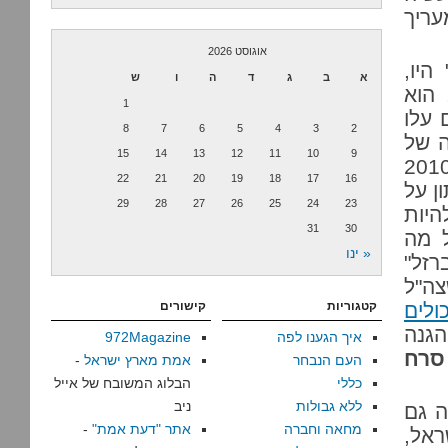
עריך
אוגוסט 2026
היו,
א
ב
ג
ד
ה
ו
ש
 הוא
1
 עלו
8
7
6
5
4
3
2
ה של
15
14
13
12
11
10
9
22
21
20
19
18
17
16
ן על
29
28
27
26
25
24
23
 יכול להיות
31
30
 מה
« ינו
רזל"
צה"ל
ולים
קטגוריות
קישורים
הגנה
איך הגענו לפה
972Magazine
סרח
העם הנבחר
אמת מארץ ישראל
-
כללי
הבלוג המשובח של אייל
ללא גבולות
ניב
ה גם
מחאה וחברה
אתר "דעת אמת"
-
ראל,