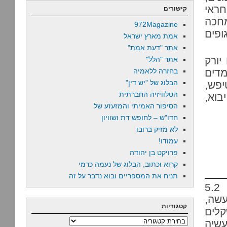
חראי
קישורים
מחכה
972Magazine
ופים
אמת מארץ ישראל
אתר "דעת אמת"
יורק
אתר "הלל"
Has לא לבש מדים
בחזרה ללאמיה
הבלוג של "יש דין"
יפש,
הטלוויזיה החברתית
וא,
הסיפור האמיתי והמזעזע של
חדו"ש – לחופש דת ושוויון
לא מזיק ברובו
עמודו!
פרויקט בן יהודה
קרוא וכתוב, הבלוג של נעמה כרמי
תניח את המספריים ובוא נדבר על זה
שאופס, הוא ניצב בפני גירעון של 5.2
שה,
קטגוריות
קלים
קטגוריות
ייב לתעשיה