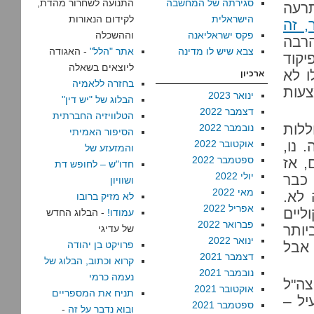
סגירתה של המחשבה
התנועה לשחרור מהדת,
תרעה
הישראלית
לקידום הנאורות
, זה
פקס ישראליאנה
וההשכלה
רבה
צבא שיש לו מדינה
אתר "הלל"
- האגודה
קוד
ליוצאים בשאלה
ו לא
ארכיון
בחזרה ללאמיה
עות
ינואר 2023
הבלוג של "יש דין"
דצמבר 2022
הטלוויזיה החברתית
ללות
נובמבר 2022
הסיפור האמיתי
 נו,
אוקטובר 2022
והמזעזע של
ספטמבר 2022
, אז
חדו"ש – לחופש דת
יולי 2022
 כבר
ושוויון
מאי 2022
 לא.
לא מזיק ברובו
אפריל 2022
ל קוליים
עמודו!
- הבלוג החדש
פברואר 2022
יותר
של עדיגי
ינואר 2022
 אבל
פרויקט בן יהודה
דצמבר 2021
קרוא וכתוב, הבלוג של
נובמבר 2021
נעמה כרמי
פרדה? התחילו לבנות אותה ב-2003. צה"ל
אוקטובר 2021
תניח את המספריים
יל –
ספטמבר 2021
ובוא נדבר על זה
-