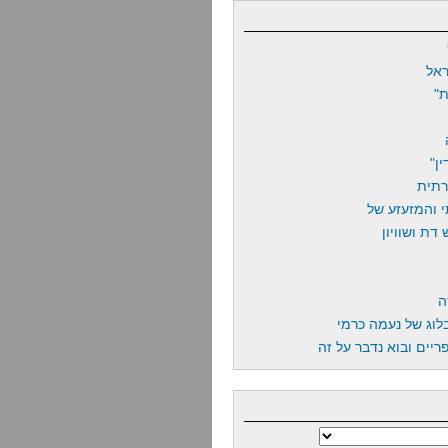
אל
"
ן"
רתית
 והמזעזע של
דת ושוויון
ה
לוג של נעמה כרמי
יים ובוא נדבר על זה