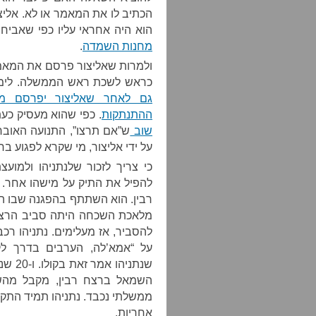
הכתיב לו את המאמר או לא. אלי
הוא היה אחראי עליו כפי שאביחי
מחנות השמדה
.
ולמרות שאליצור פרסם את המאמר
כראש לשכת ראש הממשלה. לימים,
גם לאחר שאליצור יפרסם מא
ההתנתקות
. כפי שהוא מעסיק כע
שוב
ש”אם תרצו”, התנועה האוב
על ידי אליצור, מי שקרא לפגוע בחי
כי צריך לזכור שלנתניהו ולמוע
להפיל את התיק על מישהו אחר. 
רבין. הוא השתתף בהפגנה שבו היה
מלאכת השכחה היתה סביב הרצח
על “אמא’לה, הערבים בדרך ל
שנתני
השמאל ברצח רבין, מקבל מהש
ממשלתי נכבד. נתניהו תמיד התקיי
אחריות.