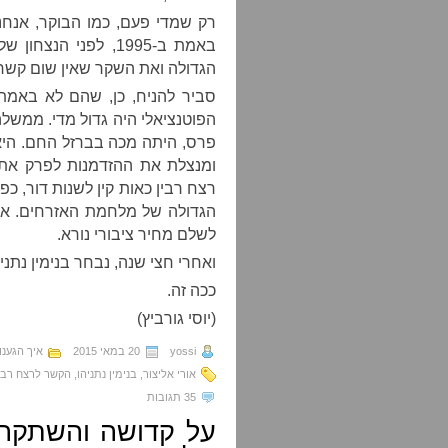
רק שמדי פעם, כמו הבוקר, אנחנ
הגדולה ואת השקר שאין שום קשר 
סביר להניח, כן, שהם לא באמת 
הפוטנציאלי היה גדול מדי. ממשלה
פרס, היתה מכה בברזל החם. היא 
ומנצלת את ההזדמנות לפרק את 
רצח רבין כאות קין לשנות דור, כ
הגדולה של מלחמת האזרחים. אבל
לשלם מחיר ציבורי נורא.
ואחרי חצי שנה, נבחר בנימין נתניהו. ו-20 שנה אחרי, הוא גומל למי שסי
ככה זה.
(יוסי גורביץ)
yossi
20 במאי 2015
איך הגענו
אורי אליצור
,
בנימין נתניהו
,
הקשר לרצח רבי
35 תגובות
על קדושה והשתקה: