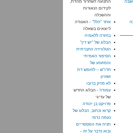
שבה
התנועה לשחרור מהדת,
לקידום הנאורות
וההשכלה
ה
אתר "הלל"
- האגודה
ליוצאים בשאלה
בחזרה ללאמיה
הבלוג של "יש דין"
הטלוויזיה החברתית
הסיפור האמיתי
והמזעזע של
חדו"ש – לחופש דת
ושוויון
לא מזיק ברובו
עמודו!
- הבלוג החדש
של עדיגי
פרויקט בן יהודה
קרוא וכתוב, הבלוג של
נעמה כרמי
תניח את המספריים
ובוא נדבר על זה
-