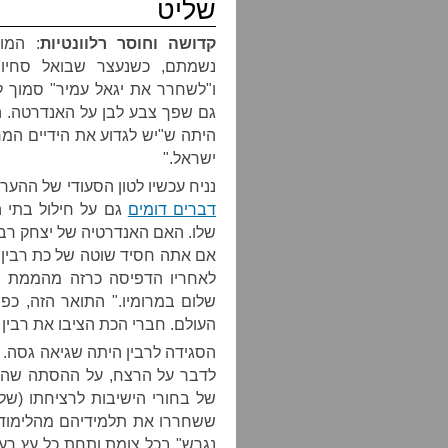
שליט
קדושה וחוסר רלוונטיות
: המו
נשמתם, כשנעצר שבואל סחיו
ו"לשחרר את יגאל עמיר" סמוך ל
גם שפך צבע לבן על האנדרטה. ה
היתה ש"יש לגדוע את הידיים המ
ישראל."
נניח עכשיו לטון הסעודי של ההער
דברים דומים
גם על חילול בתי 
שלו. האם האנדרטיה של יצחק רבי
אם אתה חסיד שוטה של כת רבין,
לאחריו הדפיסה כרזה מהממת ב
שלום במרומיו." התואר הזה, כפ
העולם. חברי הכת הציבו את רבין ל
הסגידה לרבין היתה שגיאה גסה. ר
לדבר על הרצח, על ההסתה שהובי
של בחורי הישיבות לרציחתו (של
ששחררו את תלמידיהם מהלימודים
נגרש" בכל צומת ותחת כל עץ רענן