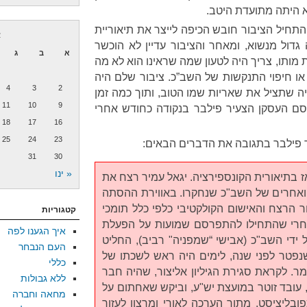
א היתה מתועדת היטב.
– התחיל הציבור חובש הכיפה לייצר את תיאוריית
א
גדול מנשוא, ומאחר והציבור עדיין לא הוכשר
א
ב
ג
מותו, צריך היה לטעון שמה שראינו הוא לא מה
 או חיפוי התנקשות של השב”כ. ציבור שלם היה
4
3
2
ה שתציל את שאריות שמו הטוב, ותוך כמה זמן
11
10
9
סם העסקן הצעיר פילבר בנקודה כחודש אחרי
18
17
16
25
24
23
 פילבר בתגובה את הדברים הבאים:
31
30
« ינו
ז בתיאורית הקונספירציה. יגאל עמיר רצח את
ואחרים של השב"כ שנחקרו. באווירת ההסתה
 הרצח והאישום הקולקטיבי כלפי כלל תומכי
קטגוריות
ואחרי שהתחילו להתפרסם שמועות על הפעלת
איך הגענו לפה
ידי השב"כ (אבישי “שמפניה" רביב), החליט
העם הנבחר
(שנפטר לפני שנה, לימים היה ראש לשכתו של
כללי
ר. לקראת סגירת הגיליון אליצור, שהיה חבר
ללא גבולות
 עובד זוטר במועצת יש"ע, וביקש שאחתום על
מחאה וחברה
ליציסט. מתוך הערכה לאורי ומרצון לעזור