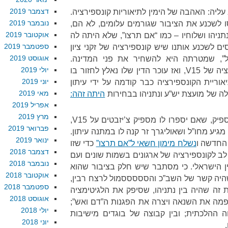
דצמבר 2019
ליה: האהבה של הימין לתיאוריות קונספירציה.
נובמבר 2019
ע ניסו לשכנע את הציבור שגורמים עלומים, לא הם,
אוקטובר 2019
אים לרצח רבין. מאז 2010, נתניהו ושלוחיו – כמו “אם תרצו”, שלא היתה לה
ספטמבר 2019
 לשכנע אותנו שיש קונספירציה של זקני ציון
אוגוסט 2019
”, שמטרתה היא להשחיר את פני המדינה.
יולי 2019
ב-2015, נתניהו רץ על הקונספירציה של V15, ואז עוכר הדין שלו נאלץ לחזור בו
יוני 2019
יית הקונספירציה כבר קודמה על ידי עיתון
מאי 2019
ה של מועצת יש”ע ונתניהו בבחירות
היתה זהה:
אפריל 2019
מרץ 2019
כי מסתבר שהציבור מטומטם מספיק, שאם יספרו לו מספיק צ’יזבטים על V15,
פברואר 2019
מגיע מחו”ל ושאוליגרך זר קנה לו במתנה עיתון.
ינואר 2019
החדשה ו
נשלח מימון חשאי ל”אם תרצו”
כדי שזו
דצמבר 2018
לב לקונספירציה של ארגונים בשמות שונים ועם
נובמבר 2018
ן הישראלי. כי מסתבר שיש חלק בציבור שהוא
אוקטובר 2018
יה קשר של השב”כ והסססססמול לרצח רבין,
ספטמבר 2018
זה שהיה בין נתניהו, שסיפק את הלגיטימציה
אוגוסט 2018
מפמה את השנאה ויצרה את הפגנות ה”דם ואש”;
יולי 2018
ה ההלכתית; ובין קבוצה של בוגדים מישיבות
יוני 2018