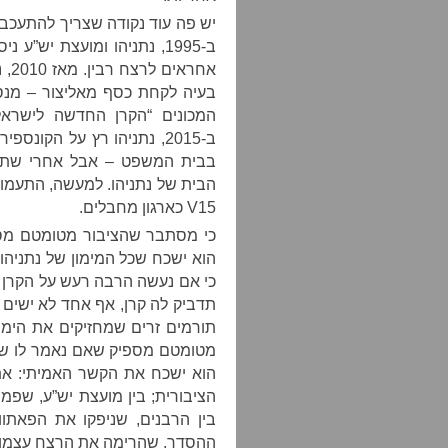
יש פה עוד נקודה שצריך להתעכב ע
ב-1995, נתניהו ומועצת יש”
אחר
בעיה לקחת כסף מאליצור – מנסים
המכונים “הקרן החדשה לישראל
בבית המשפט – אבל אחרי שתיאור
הבית של נתניהו. למעשה, התעמול
V15 כארגון מחבלים.
הוא ישכח שכל המימון של נתניהו 
כי אם נעשה הרבה רעש על הקרן 
תדביק לה קרן, אף אחד לא ישים 
תורמים זרים שמחזיקים את הימי
מטומטם מספיק שאם נאמר לו שה
הוא ישכח את הקשר האמיתי: את 
הציבורית; בין מועצת יש”ע, שפ
בין הרבנים, שניפקו את הפאתוו
ההסדר, שהרימה את הרצח עצמו.