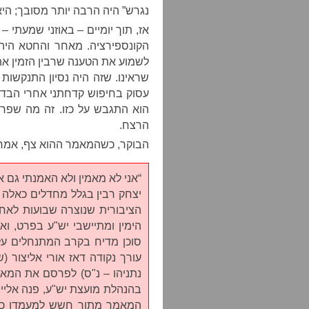
נגרש” היה הרבה יותר מסובך; הי
אז, תוך יומיים – באוזני שמעתי 
הקונספירציה. מאחר והחטא היה 
לשמוע את הטענה שרבין הזמין את 
שראינו. שזה היה נסיון התנקשות
עסוק בחיפוש קדחתני אחרי הבדי
הוא התגבש על כזו. זה מה שפר
הרצח.
הבוקר, כשהמאמר ההוא צף, אמר
“אני לא מאמין ולא האמנתי גם א
יצחק רבין בגלל מחדלים כאלה 
הציבורית שנוצרה שבועות לאחר
הימין ומתיישבי יש"ע בפרט, 
סוכן מדיח בקרב המתנחלים על 
עורך נקודה דאז אורי אליצור 
נתניהו – נ"ס) לפרסם את המאמ
בהנהלת מועצת יש"ע, פנה אליי,
המאמר מתוך חשש למעמדו כפוב