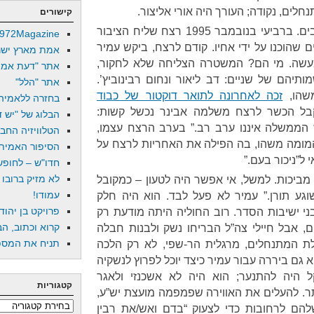
לים, נקודה; העורך היה אורי אליצור.
קישורים
נזכיר את התאריכים, כי הם חשובים. ברביעי בנובמבר 1995 רצח שליח הציבור
972Magazine
ם שהוכנו על ידי אחיו. קודם לרצח, ביקש עמיר
אמת מארץ ישר
עשה. מי הם? המשטרה הצליחה שלא לחקור,
אתר "דעת אמת
ותיהם של שניים: דב ליאור ונחום רבינוביץ’.
אתר "הלל"
משהו,
זכה לאחרונה
לתואר דוקטור של כבוד
בחזרה ללאמיה
לקבל הכשר לרצח משלמה אבינר נכשל קשות:
הבלוג של "יש די
הממשלה איננו ערב רב.” בערב הרצח עצמו,
הטלוויזיה החב
 המומה משהו, בה הפילה את האחריות לרצח על
הסיפור האמיתי
ל”ניכור בעם.”
חדו"ש – לחופש 
לא מזיק ברובו
מביכות. למשל, אי אפשר היה לטעון – כמקובל
עמודו!
ע תורן.” עמיר לא פעל לבד. הוא היה חלק
פרויקט בן יהוד
ני ישיבות הסדר. רוב החוליה היתה מודעת רק
קרוא וכתוב, הב
ים, אבל חיילי צה”ל הבריחו נשק ולבנות חבלה
תניח את המספר
לת המתנחלים, מרגלית הר-שפי, לא רק הלכה
גם ביררה עבור עמיר כיצד יוכל לפרוץ לנשקיה
היה להתנער; הוא היה לא אשכנזי ולאגר
קטגוריות
תר. להעלים את האווירה שפמפמה מועצת יש”ע,
קטגוריות
להם לרחובות כדי לצעוק “בדם ואש/את רבין