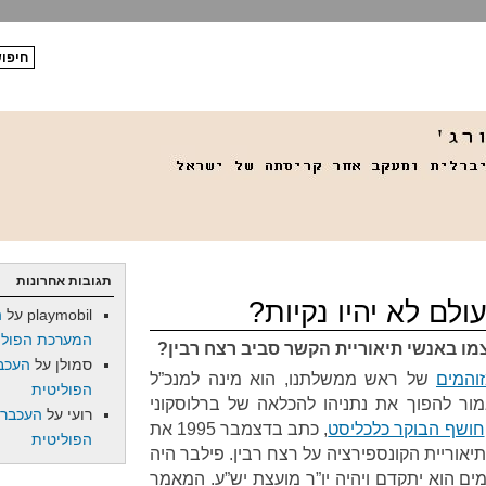
תגובות אחרונות
ולם לא יהיו נקיות?
playmobil
על
ה
המערכת הפולי
מו באנשי תיאוריית הקשר סביב רצח רבין?
סמולן
על
העכב
והמים
של ראש ממשלתנו, הוא מינה למנכ”ל
הפוליטית
 להפוך את נתניהו להכלאה של ברלוסקוני
רועי
על
העכברו
חושף הבוקר כלכליסט
, כתב בדצמבר 1995 את
הפוליטית
וריית הקונספירציה על רצח רבין. פילבר היה
מים הוא יתקדם ויהיה יו”ר מועצת יש”ע. המאמר