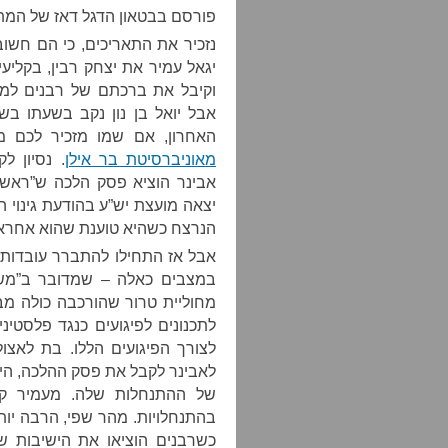
פורסם בבטאון הדגל דאז של המתנח
יגאל עמיר את יצחק רבין, בקליעי
וקיבל את ברכתם של רבנים למ
אבל יואל בן נון נקב בשעתו בשמ
האחרון, אם שמו מזכיר לכם 
מאוניברסיטת בר אילן
. נסיון 
אבינר הוציא פסק הלכה ש”ראש 
יצאה מועצת יש”ע בהודעת גינוי
הנרצח כשהיא טוענת שהוא אחראי 
אבל אז התחילו להתברר עובדות 
במצבים כאלה – שמדובר ב”משוג
מחוליית טרור שהורכבה כולה מב
לתכנונים לפיגועים כנגד פלסטינ
לצורך הפיגועים הללו. בת לאצו
לאבינר לקבל את פסק ההלכה, היא 
של ההתנחלות שלה. מעמיר קל 
בהתנחלויות. מהר שפי, הרבה יו
כשרבנים הוציאו את הישיבות ש