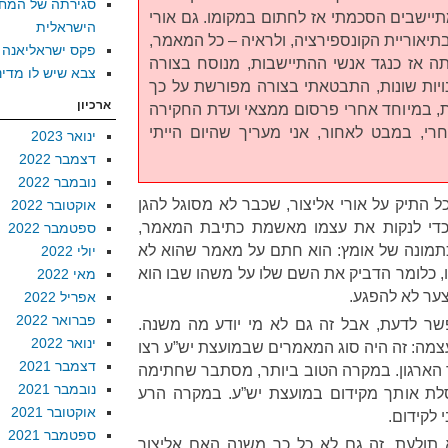
סגירתה של המח
ישבים הסכמתי אז לחתום במקומו. גם אורי
הישראלית
בתיאוריית הקונספירציה, ולראיה – כל המאמר,
פקס ישראליאנה
 אז כנגד אנשי ההתיישבות, מנוסח בצורה
צבא שיש לו מדינ
ויות שונות, התבטאתי בצורה מפורשת על כך
ארכיון
נית, במיוחד אחרי פרסום ממצאי ועדת החקירה
מגר. 20 שנה אחרי, במבט לאחור, אני מעריך שהיום הייתי
ינואר 2023
דצמבר 2022
נובמבר 2022
ל התיק על אורי אליצור, שכבר לא מסוגל להגן
אוקטובר 2022
כדי לנקות את עצמו מאשמת כתיבת המאמר,
ספטמבר 2022
כתמונה של אומץ: הוא חתם על מאמר שהוא לא
יולי 2022
ו, כלומר הדביק את השם שלו על משהו שבו הוא
מאי 2022
צער לא להפגע.
אפריל 2022
פברואר 2022
שר לדעת, אבל זה גם לא מי יודע מה משנה.
ינואר 2022
צמה: זה היה סוג המאמרים שבמועצת יש”ע רצו
דצמבר 2021
ר הארגון. במקרה הטוב ביותר, מסתבר שחתימה
נובמבר 2021
סלת אותך מקידום במועצת יש”ע. במקרה הרע
אוקטובר 2021
 לקידום.
ספטמבר 2021
תולעת, זה גם לא כל כך משנה האם אליצור