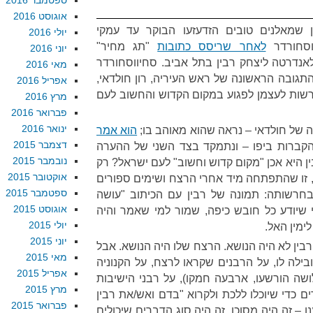
ספטמבר 2016
אוגוסט 2016
ן שמאלנים טובים הזדעזעו הבוקר עד עמקי
יולי 2016
וסחורדר
לאחר שריסס כתובות
"תג מחיר"
יוני 2016
אנדרטה ליצחק רבין בתל אביב. סחיווסחורדר
מאי 2016
תגובה הראשונה של ראש העיריה, רון חולדאי,
אפריל 2016
רשות לעצמן לפגוע במקום הקדוש והחשוב לעם
מרץ 2016
פברואר 2016
ינואר 2016
ה של חולדאי – נראה שהוא מאוהב בו;
הוא אמר
דצמבר 2015
הקברות ביפו – ונתמקד בצד השני של ההערה
נובמבר 2015
ן היא אכן "מקום קדוש וחשוב" לעם ישראל? רק
אוקטובר 2015
 זו שהתפתחה מיד אחרי הרצח ושימים ספורים
ספטמבר 2015
חרשותה: תמונה של רבין עם הכיתוב "עושה
אוגוסט 2015
י שיודע כל חובש כיפה, שמור למי שאמר והיה
יולי 2015
ימין האל.
יוני 2015
בין לא היה הנושא. הרצח שלו היה הנושא. אבל
מאי 2015
לה לו, על הרבנים שקראו לרצח, על הקנוניה
אפריל 2015
ושה הורשעו, ארבעה חמקו), על רבני הישיבות
מרץ 2015
 כדי שיוכלו ללכת ולקרוא "בדם ואש/את רבין
פברואר 2015
 – זה היה מסוכן. זה היה סוג הדברים שיכולים