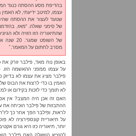
בהדיפת מסע ההסתה כנגד המתי
עצמו, למיטב ידיעתי, לא האמין 
שנועד לעצור את ההסתה שהיתה
של סימני שאלה. “מאז, בהזדמנ
שהתיאוריה הזו הזויה ולא הגיו
של השופט ש
מסרב לחתום על המאמר."
באופן נוח מאד, פילבר זורק את כ
על עצמו ממפני ההאשמה הזו. 
פילבר מציג את עצמו לא בדיוק 
האמין בו כדי לרצות את הבוס של
לא תומך כדי לזכות בקידום או למ
האם זה אכן היה המצב? אין אפ
ההתבזות של פילבר הוכיחה את ע
לראות, ופילבר הפך אחר כך ליו”
על תיאוריית קונספירציה לא פו
יותר, תיאוריה כזו היא גורם אקטיבי
להוציא השאלה האם פילבר הוא 