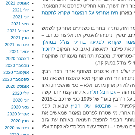
אוגוסט 2021
צור היה העורך. הוא החליט לפרסם את המאמר.
יולי 2021
 בוארון
היה אחראי על המאמר שקרא להקמת
יוני 2021
מאי 2021
 הזה, נתניהו בחר בו כשנתיים אחר כך לשמש
אפריל 2021
 ימשיך נתניהו להעסיק את אליצור ככותב –
מרץ 2021
מר שקורא לפגיעה בחיילי צה”ל במהלך
פברואר 2021
ת את פילבר, למעשה. (אגב, כאן המקום
להזכיר
ינואר 2021
ר-פטריוטית, מקבלת תרומות מעמותה שהוקמה
דצמבר 2020
ילי צה”ל בנשק קר.)
נובמבר 2020
צת יש”ע היה אינטרס משותף אחרי רצח רבין:
אוקטובר 2020
נתניהו הרי היה שותף מלא להפצת השנאה נגד
ספטמבר 2020
 לא רק ארון מתים, אלא – כפי שהשכיחו, ואיזו
אוגוסט 2020
 הזה –
גם חבל תליה
. את זה קצת יותר קשה
יולי 2020
להסביר, אז מעלימים. נתניהו רכב על ה”רבין בוגד” של 1995 כפי שירכב ב-2015
יוני 2020
קלפיות” –
שהבטאון שלו הפיץ
שבועות לפני
מאי 2020
הו אמר זאת בקולו. ו-20 שנה אחרי, מי שטרח לפרסם מאמר שמאשים את
אפריל 2020
ותף הבכיר להפצת השנאה באותה עת ג’וב
מרץ 2020
ם משיסוי – ותמיד עשה הכל כדי לא לקחת עליו
פברואר 2020
ינואר 2020