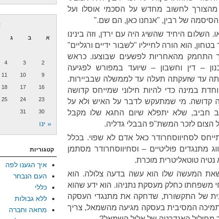
 מהצורך לחשוב מחדש על הסכמי אוסלו ועל
יסמה של רבין, "אנחנו כאן, הם שם."
א
ו. השלום היחיד שהשיג היה עם ירדן, וזה בינינו
א
ב
ג
חון, הוא הורה לחייליו "לשבור ידיים ורגליים"
כך התחמק מהאחריות לפשעים שבוצעו. כראש
4
3
2
ן – דין וחשבון – שיועד במפורש לפגיעה
11
10
9
זתה עד שזעקתה תעלה עד לממשלה שבביירות.
18
17
16
וחדת במינה כדי להיות חילוני שמייחס קדושה
25
24
23
נה קדושה. מי שמתעקש לדבר על האיש ולא על
 חביב, שלא יתפלא שיום החגא שלו מקבל
30
31
 הצום לזכר המשת"פ הבבלי גדליה.
« ינו
יחס לסחיווסחרודר כאל אדם לא שפוי. בכלל
ג מתנגדים פוליטיים – וסחיווסחרודר מסתמן
קטגוריות
 נטיה טוטאליטרית מוכרת.
איך הגענו לפה
שאת המעשה שלו הוא עשה בדעה צלולה. הוא
העם הנבחר
 משפחתו כחלק מעסקת נתניהו. הוא ידע שהוא
כללי
ית של התקשורת, שדחקה את מתנגדי העסקה
ללא גבולות
 התמיכה המסיבית בעסקה מגיעה מהשמאל, צריך
מחאה וחברה
תר מחילול האנדרטה של אליל השמאל?