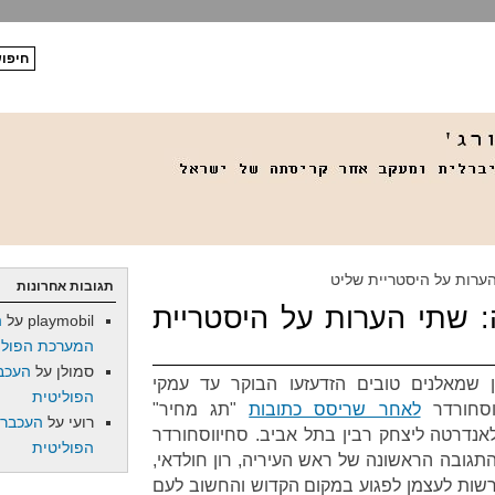
ערות על היסטריית שליט
תגובות אחרונות
 שתי הערות על היסטריית
playmobil
על
ה
המערכת הפולי
סמולן
על
העכב
ן שמאלנים טובים הזדעזעו הבוקר עד עמקי
הפוליטית
וסחורדר
לאחר שריסס כתובות
"תג מחיר"
רועי
על
העכברו
אנדרטה ליצחק רבין בתל אביב. סחיווסחורדר
הפוליטית
תגובה הראשונה של ראש העיריה, רון חולדאי,
רשות לעצמן לפגוע במקום הקדוש והחשוב לעם