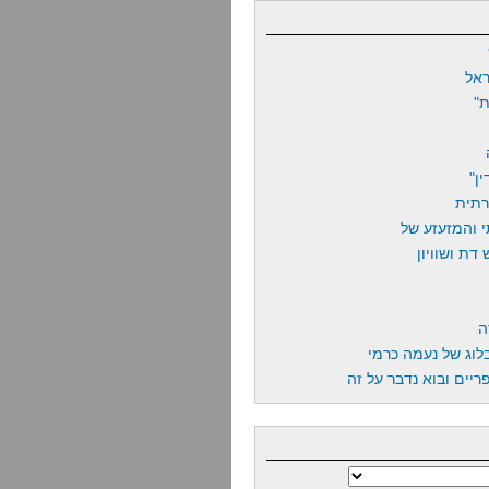
אל
"
ן"
רתית
 והמזעזע של
דת ושוויון
ה
לוג של נעמה כרמי
יים ובוא נדבר על זה