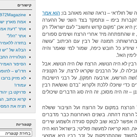
קישורים
ה של חולדאי – נראה שהוא מאוהב בו;
הוא אמר
972Magazine
הקברות ביפו – ונתמקד בצד השני של ההערה
אמת מארץ ישר
ן היא אכן "מקום קדוש וחשוב" לעם ישראל? רק
אתר "דעת אמת
 זו שהתפתחה מיד אחרי הרצח ושימים ספורים
אתר "הלל"
חרשותה: תמונה של רבין עם הכיתוב "עושה
בחזרה ללאמיה
י שיודע כל חובש כיפה, שמור למי שאמר והיה
הבלוג של "יש די
ימין האל.
הטלוויזיה החב
בין לא היה הנושא. הרצח שלו היה הנושא. אבל
הסיפור האמיתי
לה לו, על הרבנים שקראו לרצח, על הקנוניה
חדו"ש – לחופש 
ושה הורשעו, ארבעה חמקו), על רבני הישיבות
לא מזיק ברובו
 כדי שיוכלו ללכת ולקרוא "בדם ואש/את רבין
עמודו!
 – זה היה מסוכן. זה היה סוג הדברים שיכולים
פרויקט בן יהוד
קרוא וכתוב, הב
תניח את המספר
 הנרצח במקום על הרוצח ועל הציבור ששלח
ל הרצח דהתה. בשנים האחרונות כבר מדברים
ה אפשר לבוא שוב לטקס סגידה ולשמוע שירים
קטגוריות
ה, הוא קריאה למעשה פוליטי; בישראל הוא היה
קטגוריות
לחשוד שההתרפקות על זכר רבין היא אמצעי