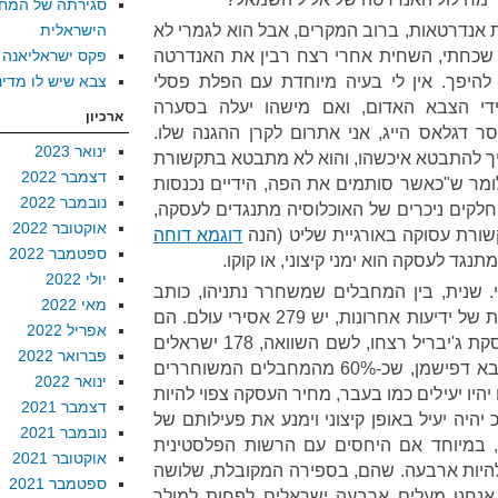
סגירתה של המח
נדרטאות, ברוב המקרים, אבל הוא לגמרי לא
הישראלית
 שכחתי, השחית אחרי רצח רבין את האנדרטה
פקס ישראליאנה
 להיפך. אין לי בעיה מיוחדת עם הפלת פסלי
צבא שיש לו מדינ
די הצבא האדום, ואם מישהו יעלה בסערה
ארכיון
דגלאס הייג, אני אתרום לקרן ההגנה שלו.
ינואר 2023
יך להתבטא איכשהו, והוא לא מתבטא בתקשורת
דצמבר 2022
מר ש"כאשר סותמים את הפה, הידיים נכנסות
נובמבר 2022
חלקים ניכרים של האוכלוסיה מתנגדים לעסקה,
אוקטובר 2022
שורת עסוקה באורגיית שליט (הנה
דוגמא דוחה
ספטמבר 2022
נגד לעסקה הוא ימני קיצוני, או קוקו.
יולי 2022
ני. שנית, בין המחבלים שמשחרר נתניהו, כותב
מאי 2022
הבוקר אלכס פישמן במוסף לשבת של ידיעות אחרונות, יש 279 אסירי עולם. הם
אפריל 2022
רצחו 599 ישראלים. משוחררי עסקת ג'יבריל רצחו, לשם השוואה, 178 ישראלים
פברואר 2022
"בלבד". השב"כ מעריך, שוב אליבא דפישמן, שכ-60% מהמחבלים המשוחררים
ינואר 2022
יהיו יעילים כמו בעבר, מחיר העסקה צפוי להיות
דצמבר 2021
כ יהיה יעיל באופן קיצוני וימנע את פעילותם של
נובמבר 2021
ר, במיוחד אם היחסים עם הרשות הפלסטינית
אוקטובר 2021
 להיות ארבעה. שהם, בספירה המקובלת, שלושה
ספטמבר 2021
אנחנו מעלים ארבעה ישראלים לפחות למולך