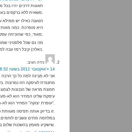
תאונות דרכים יהיו בכל 
משאית ללא ברקסים באמצע המדרחוב בירושלים.
הטענה כאילו יש ממילא עש
היא מופרכת. כמה מאות מח
מאוד, כפי שהוכיחה עסקת ג'יבריל.
מה גם שכל פלסטיני שמתל
כאלה) קיבל רמז עבה למה עובד ומה לא.
נירה
הגיב:
14 ×‘אוקטובר 2011 בשעה 18:32
אני לא מבינה למה כל כך הרבה
מתנגדת לעיסקה הזו נמרצות. בעינ
תמונת מראה של הנכונות לצמצם 
עיסקת שליט המחיר הוא לא-מעור
"עופרת יצוקה" המחיר הוא לא-מעורבים פלסטינים הרוגים (חלקם ילדים).
זו בדיוק אותה תפיסה מעוותת כאילו אפשר להכין חביתה בלי לשבור ביצים.
במלחמה מתים ונשבים לוחמים. 
שישקיע מאמץ בהשכנת שלום במקום בהשתלטות על רגבים קדושים.