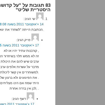
83 תגובות על ”על קדו
היסטריית שליט“
שי
הגיב:
14 ×‘אוקטובר 2011 בשעה 18:08
הכתובת הייתה "לשחרר את יגאל אמיר" – טעות במקור.
מייק
הגיב:
17 ×‘אוקטובר 2011 בשעה 12:05
קורבנות עתיד יהיו או לא ,
זה לא ממש תלוי בשיחרור הא
ערבים שיש להם את היכולת ל
מדבר על עשרות אלפים ערבים
.למשוחררים אין קשר ליכולת ל
את הפיגועים ולא ברצון של הערבים ,כי רצון יש להם תמיד .
היתי שמח אם הינו מצליחים 
,לכן אין בררה אחרת .
רשף
הגיב:
17 ×‘אוקטובר 2011 בשעה 17:26