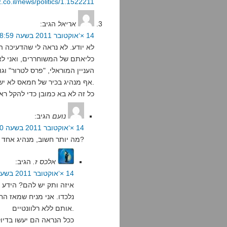
.co.il/news/politics/1.1522211
אריאל
הגיב:
14 ×‘אוקטובר 2011 בשעה 18:59
לא יודע. לא נראה לי שהדעיכה 
כליאתם של המשוחררים, ואני לא 
העניין המוראלי, "פרס לטרור" ו
אף מנהיג בכיר של חמאס לא ישוחרר בעסקה.
כל זה לא בא כמובן כדי להקל רא
נועם
הגיב:
14 ×‘אוקטובר 2011 בשעה 19:50
מה יותר חשוב, מנהיג אחד או מאתיים פעילי שטח עם ותק?
אלכס ז.
הגיב:
14 ×‘אוקטובר 2011 בשעה 22:08
איזה ותק יש להם? הידע 
נלכדו. אני מניח שמאז ה
אותם ללא רלוונטיים.
ככל הנראה הם יעשו בדיו