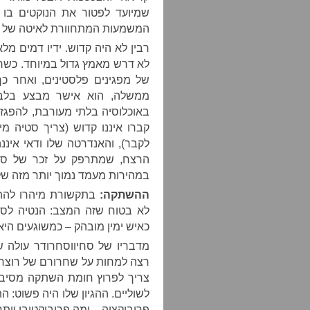
שמיועד לפטור את הנוקטים בו
המשמעות המתחוורת לאיטה של הס
רבין לא היה קדוש. ידיו דמים מלא
לא דרש מאמץ גדול במיוחד. כשר בט
של מפגינים פלסטינים, ואחר 
ממשלה, הוא אישר מבצע בלבנו
באוכלוסיה בלתי מעורבת, להפג
קברו איננו קדוש (צריך סטיה מי
לקבר), והאנדרטה שלו ודאי אינ
הרצח, שמתרפק על זכר של סב
במהירות מעמד נמוך יותר מזה של
ההשתקה:
בתקשורת מיהרו להתי
לא בטוח שזה המצב: הנטיה לסוו
כאיש ימין מובהק – כמשוגעים היא
מדבריו של סחיווסחרודר עולה 
רצה למחות על שחרורם של רוצחי
צריך לפרוץ חומת השתקה מסיב
לשוליים. ההגיון שלו היה פשוט:
פרובוקציה – ומה פרובוקטיבי יו