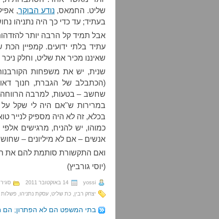
שליט. החמאס,
נודע הבוקר
, אפיל
בעתיד; עד כדי כך היה נתניהו נחוש
אבל תמיד קל הרבה יותר להזדהו
עתיד בלתי ידועים. קמפיין הכת 
שאיננו מכיר את שליט, וחלק ניכר 
שנית, יש את משפחות הקורבנו
(הכתבלב של הגברת, חנוך דאום,
שחשב – בטעות, למרבה הרווחה – 
במרירות ש"אם היה לי שקל על
בכלא, זה לא היה מספיק לנייר טו
כמוהו, יש להניח, מרגישים אלפי 
אנשים – אם לא מיליונים – שחושבי
ואם התקשורת סותמת להם את הפ
(יוסי גורביץ)
yossi
14 באוקטובר 2011
סגיר
יצחק רבין
,
כת שליט
,
עסקת נתניהו
,
פשלות 
בתי המשפט הם לא הפתרון; הם 