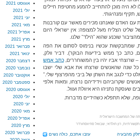
אוגוסט 2021
ו לא היה מוכן להתחייב להמנע מחטיפת חיילים
יולי 2021
, תקיף ומנהיגותי.
יוני 2021
ת עם האדם שאנחנו מכירים מאשר עם קורבנות
מאי 2021
של שליט הצליח מעל למצופה: אין ישראלי היום
אפריל 2021
מהציבור שוכנע שהוא "הילד" שלנו.
מרץ 2021
ת, שמתבקשות עכשיו בנימוס לסתום את הפה
פברואר 2021
 כתב כך ממש בידיעות הבוקר). דביר וולק,
ינואר 2021
שרוצחי אביו יהיו בין המשוחררים,
כתב אמש
דצמבר 2020
 כל שנה שהאנשים שרצחו את אבא שלי ישבו
נובמבר 2020
אלט כדי לנגב את השתן של ביבי מהפרצוף שלי."
אוקטובר 2020
אנשים שקרוביהם וידידיהם נרצחו, ומאות אלפי
ספטמבר 2020
ם שעסקת נתניהו היא איוולת ועוול.
אוגוסט 2020
יולי 2020
ה, שלא תתפלא כשהידיים מדברות.
יוני 2020
מאי 2020
תה של המחשבה הישראלית
אפריל 2020
תקשורתיות
,
רון חולדאי
,
שבואל סחיווסחורדר
מרץ 2020
פברואר 2020
חלק מהבעיה
עזבו אתכם, כולה נשים
ינואר 2020