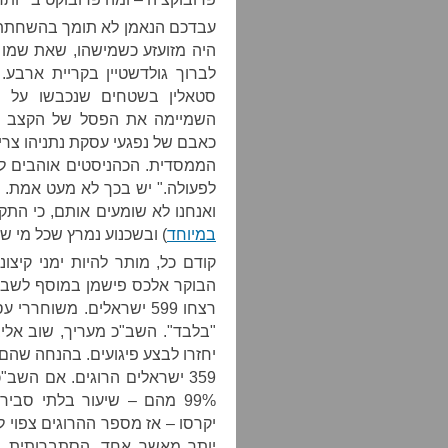
עבדכם הנאמן לא תומך בהשחתת א
היה מזועזע כשמישהו, שאת שמו
לברוך גולדשטיין בקריית ארבע.
סטאלין בשטחים שנכבשו על י
השמיימה את הפסל של הקצב סר 
כאבם של נפגעי עסקת נתניהו צר
הממסדית. הכהניסטים אוהבים לו
לפעולה." יש בכך לא מעט אמת. 
ואנחנו לא שומעים אותם, כי התק
במיוחד
) ובשכנוע נמרץ שכל מי שמת
קודם כל, מותר להיות ימני קיצו
יחזרו לבצע פיגועים. בהנחה שהם 
359 ישראלים הרוגים. אם השב"
99% מהם – שיעור בלתי סבי
יקרסו – אז מספר ההרוגים צפוי
יותר מאשר אחד. הסתברותית, 