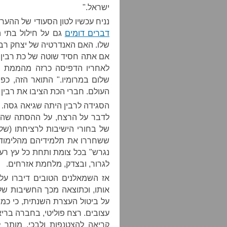
ישראל."
נניח עכשיו לטון הסעודי של ההער
דברים דומים
גם על חילול בתי 
שלו. האם האנדרטיה של יצחק רבי
אם אתה חסיד שוטה של כת רבין,
לאחריו הדפיסה כרזה מהממת ב
שלום במרומיו." התואר הזה, כפ
העולם. חברי הכת הציבו את רבין ל
הסגידה לרבין היתה שגיאה גסה. ר
לדבר על הרצח, על ההסתה שהובי
של בחורי הישיבות לרציחתו (של
ששחררו את תלמידיהם מהלימודים
נגרש" בכל צומת ותחת כל עץ רענן
לגרור, ובצדק, מלחמת אזרחים.
אז השמאלנים הטובים דיברו על
אותו, וכתוצאה מכך החשיבות ש
על ביטול העצרת השנתית, כי כמ
עצובים. רצח פוליטי, בחברה בריא
קריאה להצטנפות ולבכי. מותר 