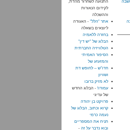
שבה
התנועה לשחרור מהדת,
לקידום הנאורות
וההשכלה
ה
אתר "הלל"
- האגודה
ליוצאים בשאלה
בחזרה ללאמיה
הבלוג של "יש דין"
הטלוויזיה החברתית
הסיפור האמיתי
והמזעזע של
חדו"ש – לחופש דת
ושוויון
לא מזיק ברובו
עמודו!
- הבלוג החדש
של עדיגי
פרויקט בן יהודה
קרוא וכתוב, הבלוג של
נעמה כרמי
תניח את המספריים
ובוא נדבר על זה
-