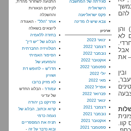
סגירתה של המחשבה
התנועה לשחרור מהדת,
במשך
הישראלית
לקידום הנאורות
 להם
פקס ישראליאנה
וההשכלה
צבא שיש לו מדינה
אתר "הלל"
- האגודה
 והן
ליוצאים בשאלה
ארכיון
 לא
בחזרה ללאמיה
ינואר 2023
הבלוג של "יש דין"
רדי.
דצמבר 2022
הטלוויזיה החברתית
 אבל
נובמבר 2022
הסיפור האמיתי
– את
אוקטובר 2022
והמזעזע של
ספטמבר 2022
חדו"ש – לחופש דת
ובין
יולי 2022
ושוויון
בר,
מאי 2022
לא מזיק ברובו
נים
אפריל 2022
עמודו!
- הבלוג החדש
בעה
פברואר 2022
של עדיגי
ינואר 2022
פרויקט בן יהודה
דצמבר 2021
לות
קרוא וכתוב, הבלוג של
נובמבר 2021
ונית
נעמה כרמי
אוקטובר 2021
קוו.
תניח את המספריים
ספטמבר 2021
כסף,
ובוא נדבר על זה
-