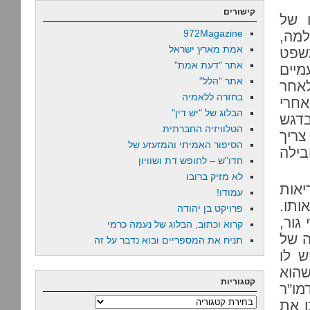
קישורים
 של
972Magazine
למה,
אמת מארץ ישראל
משפט
אתר "דעת אמת"
מיים
אתר "הלל"
אחר
בחזרה ללאמיה
אחרי
הבלוג של "יש דין"
בדגש
הטלוויזיה החברתית
צריך
הסיפור האמיתי והמזעזע של
בילה
חדו"ש – לחופש דת ושוויון
לא מזיק ברובו
יאות
עמודו!
ותו.
פרויקט בן יהודה
גור,
קרוא וכתוב, הבלוג של נעמה כרמי
ה של
תניח את המספריים ובוא נדבר על זה
ש לו
הוא
קטגוריות
מו”ר
קטגוריות
ו את