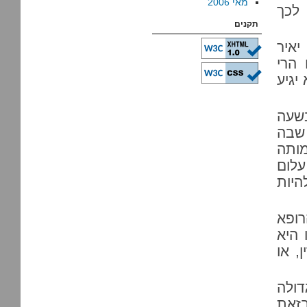
מאי 2006
 לכך
תקנים
יאיר
 הרי
יגיע
בשעה
שבה
מותה
עלום
היות
רופא
 היא
, או
דולה
בזאת