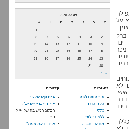
ילה
אוגוסט 2026
א על
א
ב
ג
ד
ה
ו
ש
צמן.
1
ברק
8
7
6
5
4
3
2
דים.
15
14
13
12
11
10
9
ניכר
22
21
20
19
18
17
16
בים
29
28
27
26
25
24
23
ברים
31
30
« ינו
וחים
ם לא
קטגוריות
קישורים
איש,
איך הגענו לפה
972Magazine
ם דה
העם הנבחר
אמת מארץ ישראל
-
בים.
כללי
הבלוג המשובח של אייל
ללא גבולות
ניב
כללה
מחאה וחברה
אתר "דעת אמת"
-
, לא