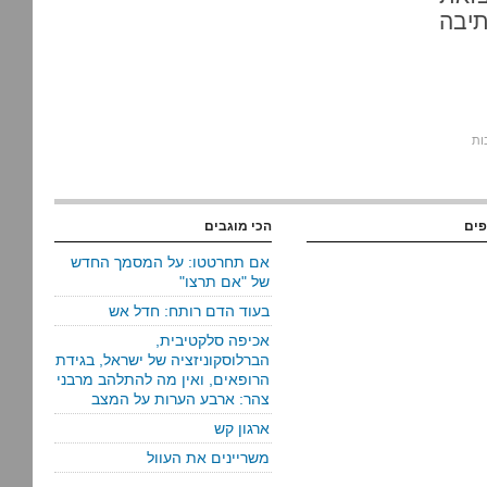
יבה
פים
הכי מוגבים
אם תחרטטו: על המסמך החדש
של "אם תרצו"
בעוד הדם רותח: חדל אש
אכיפה סלקטיבית,
הברלוסקוניזציה של ישראל, בגידת
הרופאים, ואין מה להתלהב מרבני
צהר: ארבע הערות על המצב
ארגון קש
משריינים את העוול