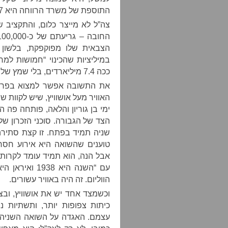
התוספת של משרד הרווחה היא 17 מיליונים, שתי אלפיות מהסכום שבזז הצבא.
צה”ל לא מייצר כלום, והתקציב של
הצבאית שלו מפוקפקת, בלשון 
במיליציות שהכינוי “חמושות למח
ככה 7.4 מיליארדים, בלי שמץ של דיון ציבורי? איך זה לא פותח מהדורות?
את התשובה אפשר למצוא בפרויק
האוויר מעל אושוויץ, שיש לקוות 
ימי בן גוריון והלאה, פותחה פה 
הצד של הגבורה. סוכני הזכרון ש
שניה תמיד בפתח. זו קצת סתירה
טוענים שהשואה היא אירוע חסר 
אבל הנה, הוא תמיד עומד לקרות ש
עם “השנה היא 
הווליום. זה היה באוויר עשורים.
וכשמצד אחד יש את אושוויץ, ובצ
כיתות צפופות יותר, ותשתיות נ
עצמם. האגדה על השואה השניה 