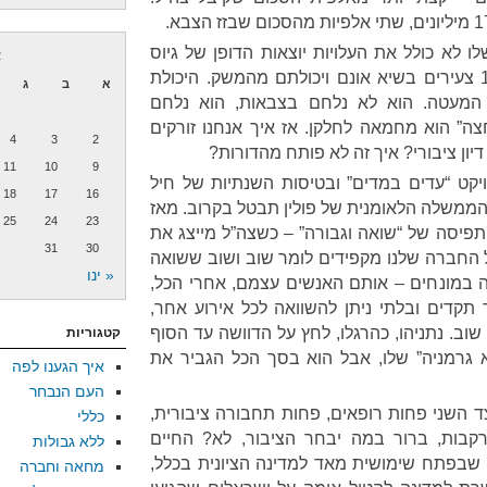
ו לא כולל את העלויות יוצאות הדופן של גיוס
א
החובה – גריעתם של כ-100,000 צעירים בשיא אונם ויכולתם מהמשק. היכולת
א
ב
ג
המעטה. הוא לא נלחם בצבאות, הוא נלחם
צה” הוא מחמאה לחלקן. אז איך אנחנו זורקים
4
3
2
11
10
9
ט “עדים במדים” ובטיסות השנתיות של חיל
18
17
16
שהממשלה הלאומנית של פולין תבטל בקרוב. מאז
25
24
23
התפיסה של “שואה וגבורה” – כשצה”ל מייצג את
31
30
ל החברה שלנו מקפידים לומר שוב ושוב ששואה
« ינו
 במונחים – אותם האנשים עצמם, אחרי הכל,
תקדים ובלתי ניתן להשוואה לכל אירוע אחר,
וב. נתניהו, כהרגלו, לחץ על הדוושה עד הסוף
קטגוריות
1938 ואיראן היא גרמניה” שלו, אבל הוא בסך הכל הגביר את
איך הגענו לפה
העם הנבחר
ד השני פחות רופאים, פחות תחבורה ציבורית,
כללי
רקבות, ברור במה יבחר הציבור, לא? החיים
ללא גבולות
שבפתח שימושית מאד למדינה הציונית בכלל,
מחאה וחברה