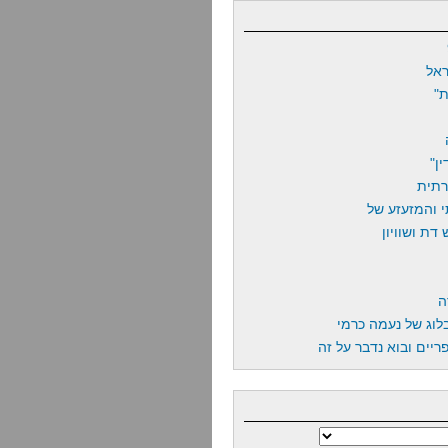
אל
"
ן"
רתית
 והמזעזע של
דת ושוויון
ה
לוג של נעמה כרמי
יים ובוא נדבר על זה