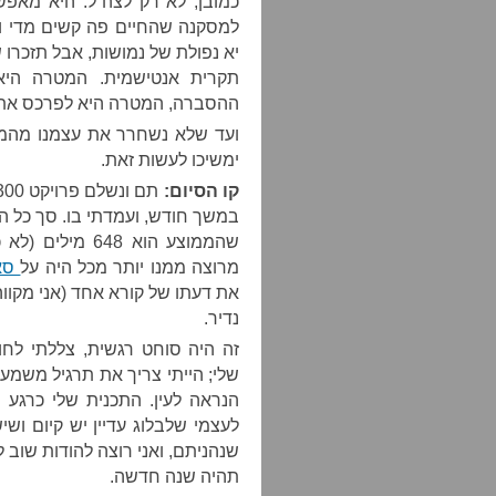
כמובן, לא רק לצה”ל: היא מאפש
למסקנה שהחיים פה קשים מדי ומר
יא נפולת של נמושות, אבל תזכרו 
תקרית אנטישמית. המטרה היא
ההסברה, המטרה היא לפרכס את 
ועד שלא נשחרר את עצמנו מהמית
ימשיכו לעשות זאת.
קו הסיום:
שהממוצע הוא 48
מרוצה ממנו יותר מכל היה על
סאל
את דעתו של קורא אחד (אני מקווה 
נדיר.
זה היה סוחט רגשית, צללתי לחומ
שלי; הייתי צריך את תרגיל משמ
הנראה לעין. התכנית שלי כרגע 
לעצמי שלבלוג עדיין יש קיום ושי
שנהניתם, ואני רוצה להודות שוב 
תהיה שנה חדשה.