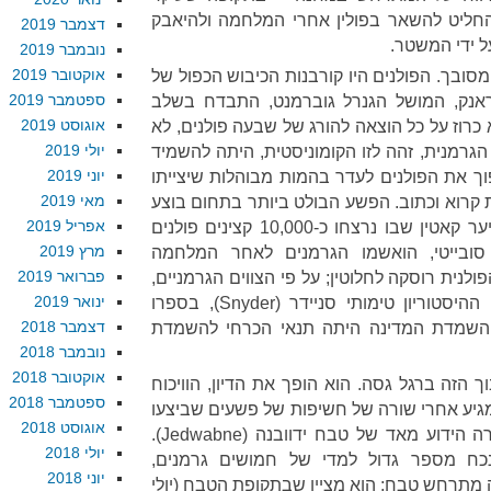
 שהחליט להשאר בפולין אחרי המלחמה ולהיאבק
דצמבר 2019
ל ידי המשטר.
נובמבר 2019
אוקטובר 2019
מסובך. הפולנים היו קורבנות הכיבוש הכפול של
ספטמבר 2019
ראנק, המושל הגנרל גוברמנט, התבדח בשלב
אוגוסט 2019
כרוז על כל הוצאה להורג של שבעה פולנים, לא
יולי 2019
 הגרמנית, זהה לזו הקומוניסטית, היתה להשמיד
יוני 2019
וך את הפולנים לעדר בהמות מבוהלות שיצייתו
מאי 2019
ת קרוא וכתוב. הפשע הבולט ביותר בתחום בוצע
אפריל 2019
דווקא על ידי הסובייטים, בטבח יער קאטין שבו נרצחו כ-10,000 קצינים פולנים
מרץ 2019
סובייטי, הואשמו הגרמנים לאחר המלחמה
פברואר 2019
לנית רוסקה לחלוטין; על פי הצווים הגרמניים,
ינואר 2019
ון טימותי סניידר (Snyder), בספרו
דצמבר 2018
 השמדת המדינה היתה תנאי הכרחי להשמדת
נובמבר 2018
אוקטובר 2018
 הזה ברגל גסה. הוא הופך את הדיון, הוויכוח
ספטמבר 2018
 מגיע אחרי שורה של חשיפות של פשעים שביצעו
אוגוסט 2018
פולנים נגד יהודים, בכללם המקרה הידוע מאד של טבח ידוובנה (Jedwabne).
יולי 2018
 נכח מספר גדול למדי של חמושים גרמנים,
יוני 2018
 מתרחש טבח; הוא מציין שבתקופת הטבח (יולי