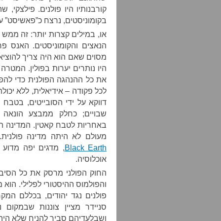
קורבנותיו היו פולנים. פילצקי,
בקומוניסטים, נרצח כ”פאשיסט” ע
או, במילים קצרות יותר: זה ממש 
הנאצים והקומוניסטים. האנס פ
מסוים שאם הוא היה צריך להוציא 
היו נותרים יערות בפולין. המטרה
את כל ההנהגה הפולנית כדי להפ
לכל פקודה – אידיאלית, ללא יכול
שבויים; כחלק ממבצע הונאה 
באחריות לטבח קאטין. המדינה הפו
מעולם לא היתה מדינה פולנית. ההיסטורי
Black Earth
, מדגים יפה מדוע
אוכלוסיה.
החוק הפולני מרסק את כל הסיבוך
והפולמוס ההיסטורי לפלילי. הוא
סניידר מציין צוננות שבמקום
ושבלעדיהם סביר להניח שלא היה