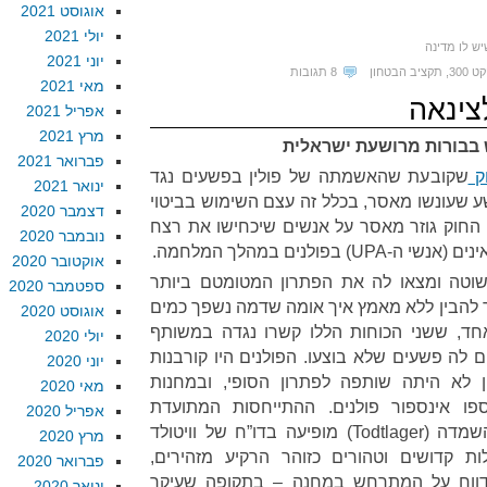
אוגוסט 2021
יולי 2021
ש לו מדינה
יוני 2021
 300
,
תקציב הבטחון
8 תגובות
מאי 2021
צינאה
אפריל 2021
מרץ 2021
 בבורות מרושעת ישראלית
פברואר 2021
ק
שקובעת שהאשמתה של פולין בפשעים נגד
ינואר 2021
ע שעונשו מאסר, בכלל זה עצם השימוש בביטוי
דצמבר 2020
, החוק גוזר מאסר על אנשים שיכחישו את רצח
נובמבר 2020
פולנים במהלך המלחמה.
אוקטובר 2020
פשוטה ומצאו לה את הפתרון המטומטם ביותר
ספטמבר 2020
להבין ללא מאמץ איך אומה שדמה נשפך כמים
אוגוסט 2020
אחד, ששני הכוחות הללו קשרו נגדה במשותף
יולי 2020
 לה פשעים שלא בוצעו. הפולנים היו קורבנות
יוני 2020
ין לא היתה שותפה לפתרון הסופי, ובמחנות
מאי 2020
ו אינספור פולנים. ההתייחסות המתועדת
אפריל 2020
הראשונה לאושוויץ כאל מחנה השמדה (Todtlager) מופיעה בדו”ח של וויטולד
מרץ 2020
Witold Pilec), במעלות קדושים וטהורים כזוהר הרקיע מזהירים,
פברואר 2020
לדווח על המתרחש במחנה – בתקופה שעיקר
ינואר 2020