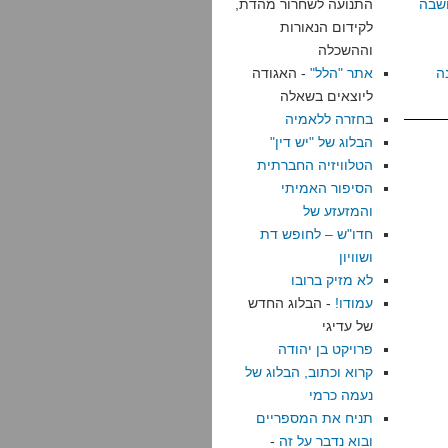
שבה
התנועה לשחרור מהדת,
לקידום הנאורות
וההשכלה
ה
אתר "הלל"
- האגודה
ליוצאים בשאלה
בחזרה ללאמיה
הבלוג של "יש דין"
הטלוויזיה החברתית
הסיפור האמיתי
והמזעזע של
חדו"ש – לחופש דת
ושוויון
לא מזיק ברובו
עמודו!
- הבלוג החדש
של עדיגי
פרויקט בן יהודה
קרוא וכתוב, הבלוג של
נעמה כרמי
תניח את המספריים
ובוא נדבר על זה
-