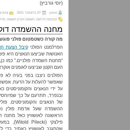
(יוסי גורביץ)
yossi
27 בדצמבר 2021
צבא שי
הבהמה הירוקה
,
השואה וזכרון השואה
,
פרויקט
מחנה ההשמדה דול
מה קורה כשטמטום פולני פוגש
הפרלמנט הפולני
קיבל הצעת חו
האנושות שביצעו הנאצים היא פש
“מחנות השמדה פולניים.” כמו כן
העם הקטן שביצעו לאומנים אוקראינים (אנשי ה-UPA) ב
הפולנים ניצבו בפני בעיה לא 
שאפשר להעלות על הדעת. אפשר 
על ידי הנאצים והקומוניסטים כ
ובנפרד, תתרעם על כך שמיוחסים
של הנאצים והקומוניסטים. פול
ההשמדה שעל אדמת פולין נספ
פילצקי (ki
שהתגנב לאושוויץ כאסיר כדי 