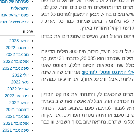
רת למדינה להטיל אימה על ישראלים שהגיעו
סגירתה של המח
ים מדי ומחפשים חיים טובים יותר. לכו, לכו,
הישראלית
שיש נאצים בחוץ. מכאן התיאבון לפרסם כל רבע
פקס ישראליאנה
 לא מלחמה באנטישמיות: כמו כל מערכת
צבא שיש לו מדינ
דעת הקהל היהודית בארץ.
ארכיון
וס הרעיל הזה, העייטים שמנקרים את כבדנו
ינואר 2023
דצמבר 2022
תם ונשלם פרויקט 300 של 2021. היעד, כזכור, היה 300 מילים מדי יום
נובמבר 2022
במשך חודש, ועמדתי בו. סך כל המילים שנכתבו הוא 20,085, כתבתי 31 ימים, כך
אוקטובר 2022
6 מילים (לא כולל שתי פסקאות הסיום הללו). הפוסט שאני
ספטמבר 2022
י המינגס ופסלי ג’פרסון:
אני יודע שהוא שינה
יולי 2022
ליותר, אבל יודע על אחד), ואני יודע עד כמה זה
מאי 2022
אפריל 2022
רים שהכאיבו לי, והזנחתי את פרויקט הבדיון
פברואר 2022
עת הכתיבה הזה, אבל לא אעשה זאת שוב בעתיד
ינואר 2022
היא לעבור לכתיבה פעם בשבוע. אבל הוכחתי
דצמבר 2021
ש בו טעם; וזו היתה מטרת הפרויקט. אני מקווה
נובמבר 2021
לכל מי שתרם. נתראה שוב בסוף השבוע, וזו כבר
אוקטובר 2021
ספטמבר 2021