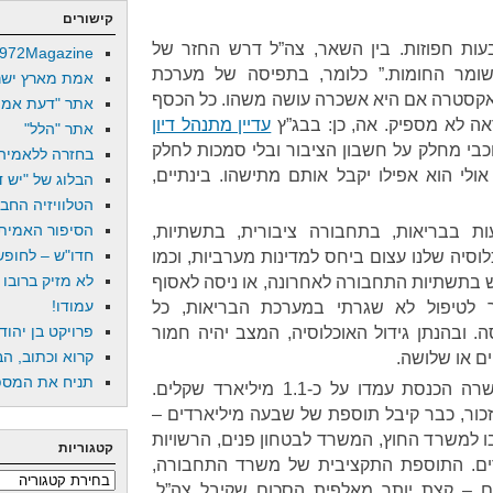
קישורים
בעות חפוזות. בין השאר, צה”ל דרש החזר של
972Magazine
ומר החומות.” כלומר, בתפיסה של מערכת
אמת מארץ ישר
 אקסטרה אם היא אשכרה עושה משהו. כל הכסף
אתר "דעת אמת
ה לא מספיק. אה, כן: בבג”ץ
עדיין מתנהל דיון
אתר "הלל"
כבי מחלק על חשבון הציבור ובלי סמכות לחלק
בחזרה ללאמיה
ולי הוא אפילו יקבל אותם מתישהו. בינתיים,
הבלוג של "יש די
הטלוויזיה החב
הסיפור האמיתי
ת בבריאות, בתחבורה ציבורית, בתשתיות,
חדו"ש – לחופש 
וסיה שלנו עצום ביחס למדינות מערביות, וכמו
לא מזיק ברובו
 בתשתיות התחבורה לאחרונה, או ניסה לאסוף
עמודו!
 לטיפול לא שגרתי במערכת הבריאות, כל
פרויקט בן יהוד
ובהנתן גידול האוכלוסיה, המצב יהיה חמור
קרוא וכתוב, הב
ים או שלושה.
תניח את המספר
שאר התוספות התקציביות שאישרה הכנסת עמדו על כ-1.1 מיליארד שקלים.
כור, כבר קיבל תוספת של שבעה מיליארדים –
 למשרד החוץ, המשרד לבטחון פנים, הרשויות
קטגוריות
רים. התוספת התקציבית של משרד התחבורה,
קטגוריות
ים – קצת יותר מאלפית הסכום שקיבל צה”ל.