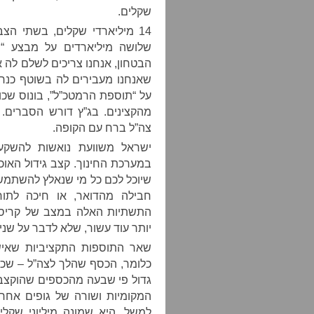
שקלים.
14 מיליארדי שקלים, בשתי הצ
שלושה מיליארדים על מבצע “ש
הבטחון, אנחנו צריכים לשלם לה
שאנחנו מעבירים לה בשוטף כנרא
על “תוספת הרמטכ”ל”, בונוס שכו
מהקצינים. בג”ץ דורש הסברים. א
צה”ל ברח עם הקופה.
ישראל משוועת נואשות להשקעו
במערכת החינוך. קצב גידול האוכל
שיוכל לכם כל מי שנאלץ להשתמש
חבילה מהדואר, או חיכה לתור
התשתיות האלה במצב של קריסה. 
יותר עוד עשור, שלא לדבר על שני
כלומר, הכסף שהלך לצה”ל – שכז
גדול פי שבעה מהכספים שהוקצבו
המקומיות ושורה של גופים אח
למשל, היא שמונה מיליוני שקל