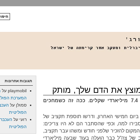
תגובות אחרונות
playmobil
על
ה
המערכת הפולי
צה”ל קיבל בלי הסברים עוד 7.4 מיליארדי שקלים. ככה זה כשמחכים
סמולן
על
העכב
הפוליטית
 ביום חמישי האחרון, ודרשו תוספת תקציב של
רועי
על
העכברו
הסבירו למה, וכפי שהסתבר הם לא היו צריכים:
הפוליטית
 המקום להזכיר שלפני חודש ומשהו עבר תקציב,
ב של צה”ל כבר הועלה בעוד שבעה מיליארדי