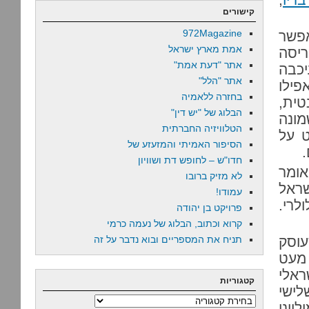
קישורים
972Magazine
אפשר
אמת מארץ ישראל
ריסה
אתר "דעת אמת"
יכבה
אתר "הלל"
פילו
בחזרה ללאמיה
טית,
הבלוג של "יש דין"
מונה
הטלוויזיה החברתית
ט על
הסיפור האמיתי והמזעזע של
חדו"ש – לחופש דת ושוויון
אומר
לא מזיק ברובו
שראל
עמודו!
לרי.
פרויקט בן יהודה
קרוא וכתוב, הבלוג של נעמה כרמי
עוסק
תניח את המספריים ובוא נדבר על זה
מעט
ראלי
קטגוריות
לישי
קטגוריות
2013 מאות מיליוני