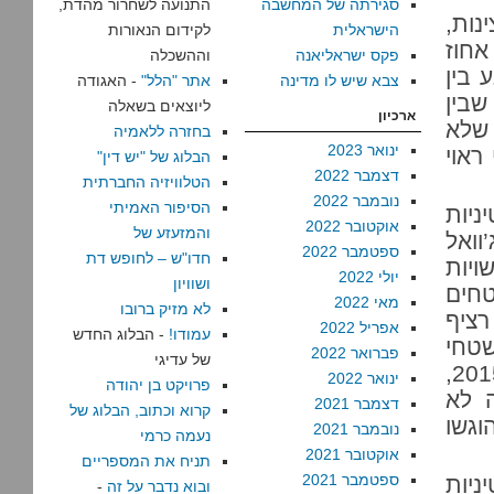
סגירתה של המחשבה
התנועה לשחרור מהדת,
נות,
הישראלית
לקידום הנאורות
ות לפעול בשטחי סי. שטחי סי מהווים כ-60 אחוז
פקס ישראליאנה
וההשכלה
 בין
צבא שיש לו מדינה
אתר "הלל"
- האגודה
ם שבין
ליוצאים בשאלה
ארכיון
 שלא
בחזרה ללאמיה
ינואר 2023
ראוי
הבלוג של "יש דין"
דצמבר 2022
הטלוויזיה החברתית
נובמבר 2022
הסיפור האמיתי
ניות
אוקטובר 2022
והמזעזע של
201, ביקשה ג’וואל
ספטמבר 2022
חדו"ש – לחופש דת
רשויות
יולי 2022
ושוויון
חים
מאי 2022
לא מזיק ברובו
ציף
אפריל 2022
עמודו!
- הבלוג החדש
שטחי
פברואר 2022
של עדיגי
סי יהיה ספקטרום ישראלי, לא פלסטיני. מאוחר יותר, ב-2015,
ינואר 2022
פרויקט בן יהודה
 לא
דצמבר 2021
קרוא וכתוב, הבלוג של
קשות שהוגשו
נובמבר 2021
נעמה כרמי
אוקטובר 2021
תניח את המספריים
ספטמבר 2021
ניות
ובוא נדבר על זה
-