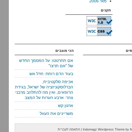
מאי 2006
תקנים
פים
הכי מוגבים
אם תחרטטו: על המסמך החדש
של "אם תרצו"
בעוד הדם רותח: חדל אש
אכיפה סלקטיבית,
הברלוסקוניזציה של ישראל, בגידת
הרופאים, ואין מה להתלהב מרבני
צהר: ארבע הערות על המצב
ארגון קש
משריינים את העוול
M
by
Indomagz Wordpress Theme
|
התאמה לעברית