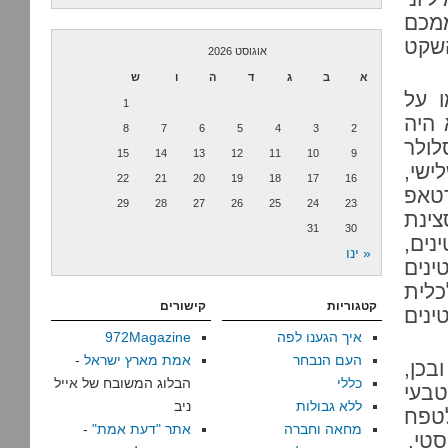
ממכם
שקט
אוגוסט 2026
א
ב
ג
ד
ה
ו
ש
ו על
1
 היה
8
7
6
5
4
3
2
ולר
15
14
13
12
11
10
9
ישי,
22
21
20
19
18
17
16
טאפ
29
28
27
26
25
24
23
צינת
31
30
נים,
« ינו
ינים
כלית
קטגוריות
קישורים
ינים
איך הגענו לפה
972Magazine
העם הנבחר
אמת מארץ ישראל
-
בכן,
כללי
הבלוג המשובח של אייל
טבעי
ללא גבולות
ניב
טפח
מחאה וחברה
אתר "דעת אמת"
-
סטי.