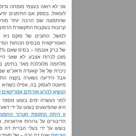
אני לא רואה בעצמי מומחה גדול ל
לעזאזל, בספק אם התימנים יודעי
שהתמונה שם הרבה יותר מורכב
קרובות בעקבות התקשורת הרפובל
למשל, התוכים של פוקס ניוז 
האמריקאית מבסיס הכוחות המיוח
מוכן לכרות אצבע. לא שאני היי
מלחמה מלוכלכת מאד בתימן, באמ
ניכרת של אל קאעדה ודאע"ש שם,
אבל הידיעה נשארה בקצה הת
מיעטה לעסוק בה, אפילו כשהיא 
הנשיא להרוג אזרחים אמריקאים 
לפני כעשרה ימים בוצעו מספר פ
היא שהפיגועים בוצעו על ידי דאע"ש או
זו היתה התקפת הטרור החמורה
הדיבורים על גרורות איראניות, ה
בוצעו על ידי בעלי הברית דה 
הוכחות
שגם דה יורה – של סעודיה.