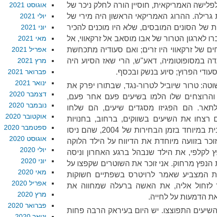
לישה האמריקאית, חוסיין הורה לחלק ניכר של
אוגוסט 2021
גרילה. ההרוג האמריקאי הראשון היה מירי של
יולי 2021
ת של הסונים המובסים, שלא היו מוכנים להכיר
יוני 2021
ו לארגון הטרור של אבו מוסאב אל זרקאווי, אל
מאי 2021
ם של זרקאווי היו זרים; ואם סעודיה מתכחשת
אפריל 2021
ה במסופוטומיה, דאע"ש, הרי שאז הסיוע היה
מרץ 2021
עודי הפרוץ; סיוע בנשק ובכסף.
פברואר 2021
ינואר 2021
טה: טרור שיוביל לטרור-נגד, שבתורו יפרק את
דצמבר 2020
 והרוצחים שלו הלמו בשיעים פעם אחר פעם,
נובמבר 2020
תאר. הם הפגיזו מסגדים שיעים, הם שלחו
אוקטובר 2020
רצחו את השיעים בשווקים, ברחוב, בחנויות
ספטמבר 2020
ספרים. הם הפעילו אלימות רצחנית במיוחד בזמן הבחירות של 2004, שהם ניסו
אוגוסט 2020
וכר בזוועה מיוחדת את הדיווח על הילד הלוקה
יולי 2020
לקלפי, את הילד שנבהל ברגע האחרון וניסה
יוני 2020
 הנפץ מרחוק. אני זוכר את השוטרים שקפצו על
מאי 2020
 המצביע שאמר לרויטרס בשפתיים חשוקות
אפריל 2020
ך לזחול אליה, את האשה ברעלה שמחווה את
מרץ 2020
ת הדמעות על לחייה.
פברואר 2020
השיעים התפוצצו. יש היום בעיראק הרבה פחות
ינואר 2020