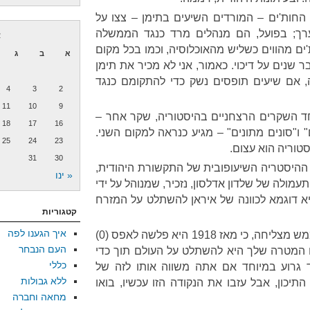
 החות'ים – המורדים השיעים בתימן – צצו על
רך; בפועל, הם מנהלים מרד כנגד הממשלה
א
ם כבר מ-2004. החות'ים מהווים כשליש מהאוכלוסיה, וכמו בכל מקום
א
ב
ג
ר שנים על דיכוי. כאמור, אני לא מכיר את תימן
, אם שיעים תופסים נשק כדי להתקומם כנגד
4
3
2
11
10
9
חד השקרים הרצחניים בהיסטוריה, שקר אחר –
18
17
16
ו"סונים מתונים" – מגיע כנראה למקום השני.
25
24
23
טוריה הוא עצום.
31
30
היסטריה השיעופובית של התקשורת היהודית,
« ינו
עמולה של שלדון אדלסון, נזכיר, שמנוהל על ידי
א דוגמא לכוונה של איראן להשתלט על המזרח
קטגוריות
איך הגענו לפה
אם יש לאיראן כוונה כזו, היא לא ממש מצליחה, כי מאז 1918 היא פלשה לאפס (0)
העם הנבחר
ם המטרה שלך היא להשתלט על העולם תוך כדי
כללי
 גרוע במיוחד אם אתה משווה אותו לזה של
ללא גבולות
תיכון, אבל עזבו את הנקודה הזו עכשיו, בואו
מחאה וחברה