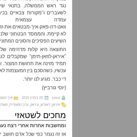
נגד ראש הממשלה, בתנאי שיש
לשעברים ו"מקורות צבאיים בכי
עמדה עצמאית וח
וואט-דה-פאק-איך-מבטאים-את-זה
לא קיימת. והממסד הבטחוני שלנו,
השיעים הפסיכים והסונים המתונים
התוצאה היא קלות מדהימה של 
"איראן-לוזאן-תימן" שמקבלים לג
תמיד מזינה את תחושת המצור. וא
עכשיו, כשהסכם בין המעצמות לאי
די כבר. מגיע לנו יותר.
(יוסי גורביץ)
yossi
29 במרץ 2015
איך הגענ
איראן
,
דאע"ש
,
עיראק
,
ערב הסעודית
,
פשלות
מחכים לשטאזי
ומחשבות אחרות אחרי רצח נער
אז זה נגמר כפי שכל אדם חושב י