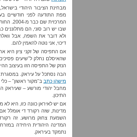
מבחינת הציבור היהודי בישראל,
מפת התודעה לפני חודשיים בע
המרכזית ש
שבו יש רוב סוני, הם מתלוננים כב
ולא דובר את השפה, אבל וואלה
דיכוי, אני נוטה להאמין להם.
אם התפיסה של זקני ציון היא א
שהאיסלם נחלק ל"שיעים פסיכים" 
הנזק של התפיסה הזו בעיצוב ההיס
הבה נסתכל על עיראק. במסגרת ה
מישהו כתב
ב"מקור ראשון" – כלי ת
מחבל יהודי מורשע – שעיראק הי
התיכון.
מדינות, שזה רקורד די אומלל א
השמעת צחוק מרושע. זה רקורד
המדינה היהודית היחידה במזרח ה
נתמקד בעיראק.