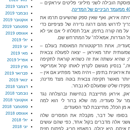
סקת הובילה לשני מיליוני פליטים עיראקים –
דצמבר 2019
.
נובמבר 2019
היתה איראן. ואף שאין ספק שהשיעים תרמו את
אוקטובר 2019
ך לדרוש מהם דרגה נדירה של פציפיזם כדי
ספטמבר 2019
 על מה קורה בתימן, אבל תסלחו לי אם אני לא
אוגוסט 2019
ל הגדרות, אמא'לה" על המתרחש שם.
יולי 2019
סעודיה, אחת הדיקטטורות המאוסות בעולם –
יוני 2019
מעותית יותר מאיראן – יצאה לפעולה צבאית
מאי 2019
ה; שהיא עשתה את זה כשהיא קוראת לתקיפה
אפריל 2019
" בנסיון מגושם לקרוץ לאותו קהל אמריקאי
מרץ 2019
ות איראנית בתימן – ויהיה מאד מפתיע אם אין –
פברואר 2019
יותר מאשר תקיפה צבאית בוטה מצד מדינה;
ינואר 2019
פקידו שליט שמעולם לא נבחר.
דצמבר 2018
נובמבר 2018
אק, איראן מתייצבת בנחישות ובהצלחה נגד
אוקטובר 2018
ר על סעודיה. מה שלא ברור לי הוא למה
ספטמבר 2018
 מן הכלל, מתייצבת לצד הסעודים.
אוגוסט 2018
, בסופו של דבר, מקבלת את המסרים שלה
יולי 2018
שני אלה מדברים בקול אחד, כפי שהם עושים
יוני 2018
יתם. היא יכולה, במאמץ חריג, לפתוח חזית