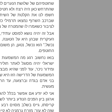
שחוטפיהם של שלושת הנערים לא 
שהתרחש כאן היה רצח ולא חטיפה 
חשפו לנו את הקלטת של השיחה
שברכב השרוף נמצאו תרמילי כד
לציבור כשאמרו לו שהמטרה של מ
אבל זה יהיה נושא לפוסט עתידי, 
העיקרית שבהן היא על הטענה,
נכשל.” הוא נכשל, נטען, הן משו
החוטפים.
בואו נחשוב רגע מה המשמעות של
ישראלי יהיה מסוגל לאתר חולי
ומידור ניכר, עוד לפני שהיא מב
המשמעות של הדרישה הזו היא שה
בני אדם בגדה וברצועה, עד הר
מעשית.
אני לא יודע אם אפשר בכלל להגיע
ארגון ביון הפנים הנודע ביותר ל
קריסתו, גייס בשלב מסוים רבע (!
שזה לא עזר: מזרח גרמניה לא קיימ