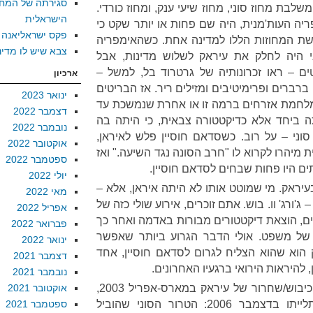
סגירתה של המח
משלבת מחוז סוני, מחוז שיעי ענק, ומחוז כורדי.
הישראלית
ריה העות'מנית, היה שם פחות או יותר שקט כי
פקס ישראליאנה
ת המחוזות הללו למדינה אחת. כשהאימפריה
צבא שיש לו מדינ
י היה לחלק את עיראק לשלוש מדינות, אבל
ם – ראו זכרונותיה של גרטרוד בל, למשל –
ארכיון
ברברים ופרימיטיבים ומזילים ריר. אז הבריטים
ינואר 2023
מלחמת אזרחים ברמה זו או אחרת שנמשכת עד
דצמבר 2022
ה ביחד אלא כדיקטטורה צבאית, כי היתה בה
נובמבר 2022
סוני – על רוב. כשסדאם חוסיין פלש לאיראן,
אוקטובר 2022
ת מיהרו לקרוא לו "חרב הסונה נגד השיעה." ואז
ספטמבר 2022
יולי 2022
ני בעיראק. מי שמוטט אותו לא היתה איראן, אלא –
מאי 2022
'ורג' וו. בוש. אתם זוכרים, אירוע שולי כזה של
אפריל 2022
ם, הוצאת דיקטטורים מבורות באדמה ואחר כך
פברואר 2022
 של משפט. אולי הדבר הגרוע ביותר שאפשר
ינואר 2022
וא שהוא הצליח לגרום לסדאם חוסיין, אחד
דצמבר 2021
 להיראות הירואי ברגעיו האחרונים.
נובמבר 2021
אבל רגע. שניה. היה משהו בין הכיבוש/שחרור של עיראק במארס-אפריל 2003,
אוקטובר 2021
לכידתו בדצמבר אותה שנה, ותלייתו בדצמבר 2006: הטרור הסוני שהוביל
ספטמבר 2021