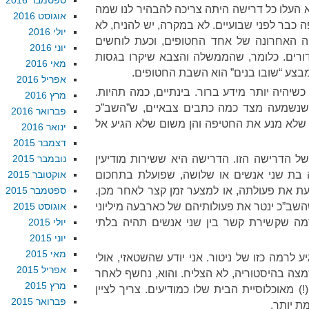
ספטמבר 2016
העלו כל דרישה היתה צריכה להבהיר לנו שמה
אוגוסט 2016
כבר לפני שבועיים. לא במקרה, יש להניח, לא
יולי 2016
 האחרונה של אחד החטופים, וכעת לוחשים
יוני 2016
ורים. כלומר, שהממשלה והצבא שיקרו בגסות
מאי 2016
בצע “שובו בנים” הוא השבת החטופים.
אפריל 2016
כשיהיה יותר מידע ברור. בינתיים, כמה תהיות.
מרץ 2016
 שנשמעה מצד כמה כתבים צבאיים, ש”השב”כ
פברואר 2016
ם שלא מנע את החטיפה והן משום שלא הגיע אל
ינואר 2016
דצמבר 2015
 הדרישה הזו. הדרישה היא ששירות מודיעין
נובמבר 2015
ה בת שני אנשים או שלושה, שפועלת בתחכום
אוקטובר 2015
צעת את פעולתה, או למצער זמן קצר לאחר מכן.
ספטמבר 2015
שב”כ ינטר את פעולותיהם של כארבעה מיליוני
אוגוסט 2015
מה שקשירת קשר בין שני אנשים תהיה בלתי
יולי 2015
יוני 2015
מאי 2015
 לרמה כזו של ניטור. אני יודע שהשטאזי, אולי
אפריל 2015
שמצה בהיסטוריה, לא הצליח. והוא, נחשף לאחר
מרץ 2015
) מאוכלוסיית הבית שלו כמודיעים. צריך לציין
פברואר 2015
ת יותר.