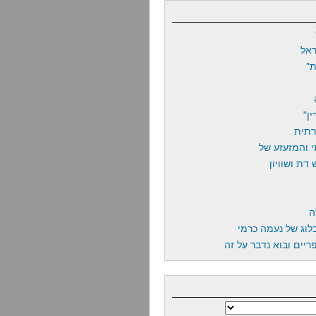
אל
"
ן"
רתית
 והמזעזע של
דת ושוויון
ה
לוג של נעמה כרמי
יים ובוא נדבר על זה