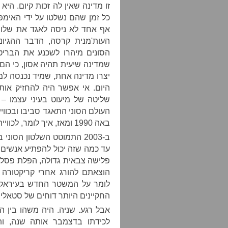
זו מדינה שאין לה זכות קיום. היא 
כל זמן שהם נשלטו על ידי האימפ
אף אחד לא ניסה לאגד את שלוש
העות'מנית קרסה, הדבר ההגיונ
הסונים מיהרו לשכנע את הבריטי
שמדינה שיעית תהיה אסון, כי הם 
יצרו מדינה אחת, שמיד נכנסה ל
היום. אי אפשר היה להחזיק אות
שליטה של מיעוט בעיני עצמו – 
העולם הסוני התאגד סביבו ובכוויי
באה 1990 ומאז, איך לומר, לכווייתים היו פחות שבחים לסדאם חוסיין.
ב-2003 התמוטט השלטון הסו
עד כמה שזה יכול להפתיע אנשים – ג
פלישה צבאית גדולה, הפלת פסלי
הוצאתם להורג אחרי קריקטורה
לומר על המשטר החדש בעיראק ה
החקיינים היותר דוחים של סטאלין,