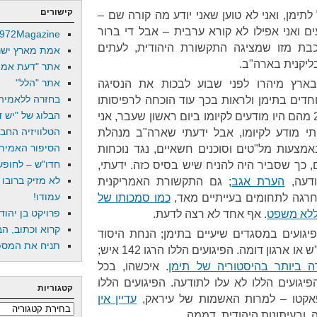
קישורים
תימן, ואני לא טוען שאני יודע מה קורה שם –
ם ואני אפילו לא קורא ערבית – אבל די ברור
972Magazine
ת מזו שמציגה התקשורת היהודית, לעתים
אמת מארץ ישר
יקנית בארה"ב.
אתר "דעת אמת
אתר "הלל"
בארץ מיהרו לפני שבוע לבכות את הנסיגה
בחזרה ללאמיה
דים בתימן ולראות בכך עוד הוכחה לרפיסותו
הבלוג של "יש די
של ברק אובמה – בסיס שאם 2% מהם היו מודעים לקיומו ביום ראשון שעבר, אני
הטלוויזיה החב
תי מודע לקיומו, אבל ידעתי שארה"ב מנהלת
הסיפור האמיתי
צעות מל"טים וסוכנים חשאיים, נגד נוכחות
חדו"ש – לחופש 
 כך שסביר היה להניח שיש בסיס כזה. ידעתי,
לא מזיק ברובו
ודעה,
הערת אגב
; גם התקשורת האמריקנית
עמודו!
חרגה לתחומים בעייתיים מאד,
כמו סמכותו של
פרויקט בן יהוד
ללא משפט
. אף אחד לא רצה לדעת.
קרוא וכתוב, הב
יגועים במסגדים שיעיים בתימן; הנחת היסוד
תניח את המספר
 ארגון דומה. הפיגועים הללו הרגו 142 איש;
 ביותר בהיסטוריה של תימן
. איכשהו, בכל
פיגועים הללו לא עלו לתודעה. הפיגועים הללו
קטגוריות
פאקטו – למרות האשמות של עיראק,
עדיין אין
קטגוריות
 ובעיתונות היהודית, דממה.