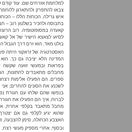
למלחמת אזרחים שם. עוד קודם לפ
צבאו להתפרק ולהתארגן ללוחמת 
איש גרילה. הכוחות הללו – הכוחו
בתבוסה ולהכיר בשלטון רוב – חבר
קאעדה במסופוטומיה. רוב הרוצחי
לסיוע לצאצא הישיר של אל קאעד
בולט מאד. הוא זרם דרך הגבול הס
האסטרטגיה של זראקווי היתה פשו
המדינה הלא יציבה גם כך. הוא
בפראות ובמעשי זוועה שקשה ל
מחבלים מתאבדים לחתונות, הם 
לשכנע את הסונים להחרים; אני ז
בנפשו שהם שלחו עם חגורת נפץ 
לברוח, איך הם הפעילו את חגורת
מחבל מתאבד בקלפי אחרת, את
שהוא יגיע לקלפי גם אם יצטר
האצבע הכחולה, סימן להצבעה, וא
ובסוף, אחרי מספיק מעשי רצח, 