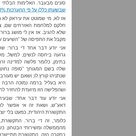
סונים מבעבר. האלימות הבלתי פו
שבשעתו כללו על פי ההערכות 40% ממעמד הביניים של המדינה
אז לא, מי שמוטט את עיראק לא 
חלקם למלחמת האזרחים שם, צרי
שלא להגיב. אז אין לי מושג ברור
מקבל את התפיסה של "השיעים ע
אני יודע דבר אחד די ברור: ש
גרועה ביחסה לנשים, למשל, מש
בתימן, כלומר פלשה למדינה זר
שלה בשם המגוחך "סופה נחושה,
שנתניהו קורץ לו; ושאם יש מעורב
היא בעליל ברמה נמוכה הרבה 
ושהפלישה הזו מיועדת להחזיר לת
אני יודע עוד דבר אחד: שבעיר
דאע"ש, ושאת זה אי אפשר לומ
התקשורת היהודית, כמעט בלי יוצא
כלומר, זה די ברור. התקשורת
מהממשלה ומשירותי הבטחון. כש
במקרה הזה, התקשורת מתיישרת א