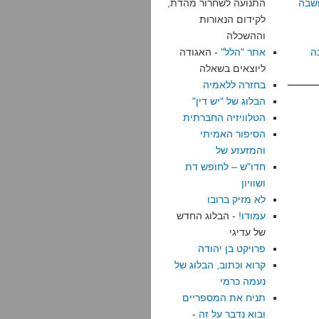
שבה
התנועה לשחרור מהדת,
לקידום הנאורות
וההשכלה
ה
אתר "הלל"
- האגודה
ליוצאים בשאלה
בחזרה ללאמיה
הבלוג של "יש דין"
הטלוויזיה החברתית
הסיפור האמיתי
והמזעזע של
חדו"ש – לחופש דת
ושוויון
לא מזיק ברובו
עמודו!
- הבלוג החדש
של עדיגי
פרויקט בן יהודה
קרוא וכתוב, הבלוג של
נעמה כרמי
תניח את המספריים
ובוא נדבר על זה
-