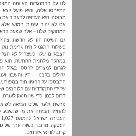
לנו על ההתנגדות האיומה המצפ
התייחסו אליה, והיא פועל יוצא
תבוסה, היא העדפה להעביר את הע
אם לא יהיה עימות חמוש אלא 
המתוקים שלנו – אלה שפעם קראנו
גם השיטה הזו לא חדשה. צה"ל
פעולות התגמול היה גרימת נזק 
הצבאיים שלו. כשצה"ל לא הצלי
במהלך מלחמת ההתשה, הוא פשו
לגרום למצרים להסס, בגלל הח
גדולים בלבנון – דין וחשבון ו
התבססו על ההגיון הזה במפורש:
על ידי התמודדות עם הלוחמים של
דרום לבנון, כדי שזו תזעק לעזרה.
פרשת גלעד שליט הביאה לשיאה
להחזיר הביתה את מי שנשבע ל
ה
העסקה, מדובר בשווה ערך של גדו
קרוב לוודאי אזרחים.