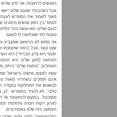
האנשים לרחובות. אני יודע שהיא 
אבל כשהבנתי שנעם שליט יישא 
מאוד לשמור את הסופ"ש לעצמי,
לעמוד בין המון אנשים מיוזעים ש
לנעם שליט: הוא עושה ככל יכולתו 
טענות למי שאיפשרו לו לנאום.
אני ממש לא הראשון שמצביע על 
שום קשר, אבל נראה שהזמנתו של
חטוף היא צדק חברתי") היא השיא 
המחאה למען שליט היא ההפך
האוהלים: "מחאת שליט" היתה, מ
קשה למצוא מישהו בישראל שמת
אינם תומכים בשחרור מאות מח
לטשטש את המחלוקת בנקודה הז
כולנו", לא להגיד במפורש: "כן,
מסוכנת". במקום להתעמת על הנ
לארגן דקות דומיה והחלפת תמונ
העסקה, כזה שלא באמת קיים.
כש"המחאה" למען גלעד שליט נ