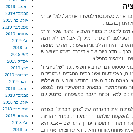
יה
דצמבר 2019
נובמבר 2019
ד איתי, כשנכנסתי למשרד אתמול". לא", עניתי
אוקטובר 2019
א הינהן בהבנה.
ספטמבר 2019
ימים להפגנות בסוף השבוע, נראה שלא הייתי
אוגוסט 2019
רגע לפני "הפגנת המיליון". אבל אני לא רוצה
יולי 2019
זו הסיבה היחידה לנתוני ההגעה: נראה שהמחאה
יוני 2019
 מכך – סדר היום שהיא דיברה בשמו מיטשטש
מאי 2019
יה – ומרגיזה להפליא.
אפריל 2019
 סטטוס קצר שהביע חשש מפני "שליטיזציה"
מרץ 2019
ים, בעלי דעות ואינטרסים מנוגדים, שמובילים
פברואר 2019
 באמת תגיד משהו. בחודש ושבועיים שחלפו
ינואר 2019
את יותר מהתממשה: במאהל ברוטשילד ניתן למצוא
דצמבר 2018
נים למען זכויות הגבר במשפחה, סיינטלוגים
נובמבר 2018
אוקטובר 2018
ספטמבר 2018
 למתוח את ההגדרה של "צדק חברתי" בצורה
אוגוסט 2018
 להשקפת עולמם. ההתמקדות במחירי הדיור,
יולי 2018
יוקר המחייה המופרז, עדיין היתה שם – אבל היא
יוני 2018
אמין שההתמקדות הזאת היא שהוציאה את רוב