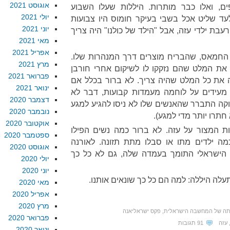
אוגוסט 2021
ים, ואלו כבר מותרות. היללות שעלו השבוע
יולי 2021
 שליט אכל בשבי בעיקר חומוס היו צבועות
יוני 2021
בת ילדי עזה, אבל "הילד של כולנו" היה צריך
מאי 2021
אפריל 2021
 החמאס, שהבריח מוצרים דרך המנהרות שלו.
מרץ 2021
את המלט שהם נזקקו לו לשיקום אחרי חורבן
פברואר 2021
 את כל המלט שהיה צריך. לא ברור בכלל אם
ינואר 2021
 מעידים על לוחמה מעמדות קבועות, דבר לא
דצמבר 2020
וקה התברר שהאנשים שלו לא ניסו להגיע למגע
נובמבר 2020
חתרו יותר מדי למגע).
אוקטובר 2020
ת המצור על עזה. לא ברור כמה נשים הפילו
ספטמבר 2020
מה ילדים מתו או סבלו מתת תזונה. לאורנה
אוגוסט 2020
 הישראלי התומך בעמדה שלה, גם לא כל כך
יולי 2020
יוני 2020
תעלה היללה: למה הם כל כך שונאים אותנו.
מאי 2020
אפריל 2020
מרץ 2020
תה של המחשבה הישראלית
,
פקס ישראליאנה
פברואר 2020
עזה
91 תגובות
ינואר 2020