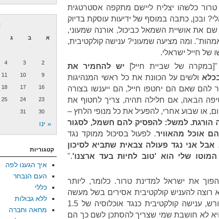
טרור כלשהו יצליח ליישם מתקפה אסטרטגית
י? ובכן, כתבה במוסף של ידיעות עוסקת בדיוק
א
 שם את אושיית השמאל כביכול, אורנה שמעוני,
א
ב
ג
הות". ומה מציעה שמעוני? ענישה קולקטיבית,
של חייל ישראלי.
4
3
2
"[במקרה של שביית חייל]
יש להחמיר את
11
10
9
כלא
ולשים על הכוונת את כל ראשי המנהיגות
18
17
16
 להם שאם הם יחטפו חייל, הם ייענשו בצורה
פה הבאה, אם חלילה תהיה, צריך לחטוף את
25
24
23
ם, או שבוע אחרי, להפעיל את כל מנופי הלחץ –
31
30
ה הורגת. למשל: להפסיק להם חשמל, לסגור
« ינו
הם אוכל מהאוויר
. לפעול בסיכול ממוקד נגד
.
אבל אני נגד פעולה צבאית שתביא לסיכון
קטגוריות
. המוטו שלי הוא 'טוב לחיות בעד ארצנו'
."
איך הגענו לפה
העם הנבחר
פוך את ישראל למדינת טרור. כלומר, ליותר
כללי
א רוצה להעניש קולקטיבית אסירים בשל מעשה
ללא גבולות
שלא הם ביצעו. היא רוצה, במפורש, ענישה קולקטיבית כנגד אוכלוסיה של 1.5
מחאה וחברה
ן, היא לא חושבת שמי שצריך להסתכן לשם כך הם