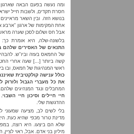
ומה נעשה בפעם הבאה שארגון 
חסרת תקדים, ולשבות חייל ישראל
בנושא הזה. ובין השאר מראיינים
אחת המקימות של ארגון "ארבע אמ
אבל חס ושלום לסכן שערה מראשו 
בלשונה-שלה, היא אומרת כך: 
התנאים של האסירים שלהם ב
של החמאס בעזה וביו"ש. להבהיר
קשה ביותר […] שעה אחרי החטי
ראשי המנהיגות של חמאס, ובו ביו
כולל ענישה קולקטיבית שאיננ
את כל מעברי הגבול ולזרוק ל
המחבלים ונגד המנהיגים שלהם
חיי חיילים וסיכון חיי השבוי
ההדגשות שלי.
בלי לשים לב, מציעה שמעוני לה
מדינת טרור מכפי שהיא כעת. הי
מיליון בני אדם. אבל, ראוי לציי