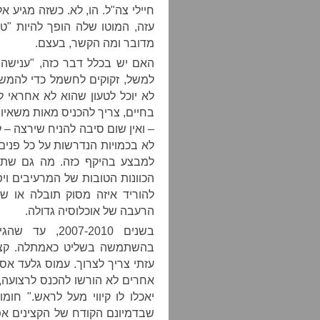
חיילי צה"ל. הו, לא. כשזה מגיע 
עזה, המוטו שלה הופך להיות "טו
מדובר ומה הקשר, בעצם.
האם יש בכלל דבר כזה, "ענישה 
למשל, זקוקים לחשמל כדי להמש
לא יוכל לטעון שהוא לא אחראי 
בחיים, צריך להכניס מאות משאיות
– ואין שום סיבה להניח שירצה – 
לא בכמויות הנדרשות על כל פנים
למבצע בהיקף כזה. מה גם שתמ
הכוונות הטובות של המרעיבים ויפ
להוריד איזה מסוק תובלה או שנ
הרעבה של אוכלוסיה גדולה.
בשנים 7-2010
בהשתמשה בשליט כאמתלה. קציני
עזתי צריך לצרוך. עמוס גלעד אס
אחרים לא הורשו להכנס לרצועה,
יאכלו לו קיווי מעל לראש." חומ
שבדמיונם הקודח של הקצינים אפ