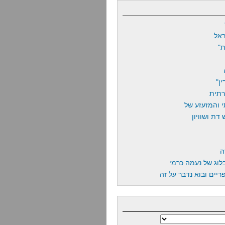
אל
"
ן"
רתית
 והמזעזע של
דת ושוויון
ה
לוג של נעמה כרמי
יים ובוא נדבר על זה