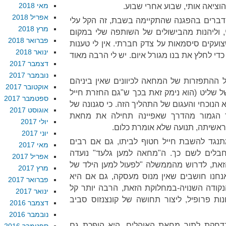
מאי 2018
הוציאה אותי, שבוע אחרי שבוע.
אפריל 2018
דברים בהפגנה שהתקיימה בשבת, זה הקל עלי
מרץ 2018
 וליהנות מהבישולים של השותפה שלי במקום
פברואר 2018
צועקים סיסמאות על צדק חברתי. אין לי טענות
ינואר 2018
כדי לחלץ את בנו מגורל איום. יש לי הרבה מאוד
דצמבר 2017
נובמבר 2017
ההתפזרות של המחאה לכיוונים שאין ביניהם
אוקטובר 2017
 שליט (הוא נימק זאת בכך ש"גם החזרת חייל
ספטמבר 2017
הנוכחי והעגום של התהליך הזה. כי סגנונה של
אוגוסט 2017
 הגמור מהדרך שאפיינה תחילה את מחאת
יולי 2017
ראשיתה, תנועה שלא אומרת כלום.
יוני 2017
נגד להשבת חייל חטוף לביתו, גם אם רבים
מאי 2017
בלים לשם כך. ה"מחאה למען גלעד" נועדה
אפריל 2017
את, לדרוש מהממשלה "לפעול למען הילד של
מרץ 2017
 אנחנו חושבים שאין מנוס מעסקה, גם אם היא
פברואר 2017
קודה השנויה-במחלוקת הזאת, הרבה יותר קל
ינואר 2017
ות פרופיל, ליצור תחושה של קונצנזוס סביב
דצמבר 2016
נובמבר 2016
דחקת לתוך מחאת האוהלים, היא הופכת גם