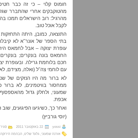
חומוס קלוי – כי זה כבר חטיפ
מהטוקבקים אחרי שהתברר שגלעד
מהרגיל: רוב הישראלים תמכו בהרע
לקבל אוכל טוב.
התוצאה, כמובן, היתה התחזקות
בתי הספר של אונר"א לא קיבלו 
עופרת יצוקה – אבל לחמאס היה
החמאס בונה בונקרים; בונקרים
חכם בלוחמת גרילה. ובעופרת יצ
עם לוחמי צה"ל (ואלה, מצידם, לא 
לא ברור מה היו הנזקים של שנו
ממחסור בוויטמינים, לא ברור כ
שמעוני, ולחלק גדול מהאספסוף
אכפת.
ואחר כך, כשיגיעו הפיגועים, שוב 
(יוסי גורביץ)
yossi
22 באוקטובר 2011
סגיר
אורנה שמעוני
,
גלעד שליט
,
הבהמה הירוקה
,