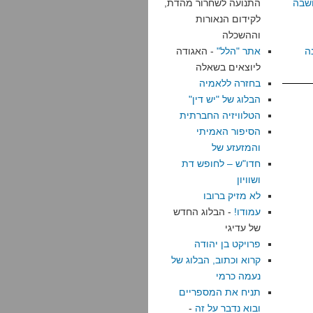
שבה
התנועה לשחרור מהדת,
לקידום הנאורות
וההשכלה
ה
אתר "הלל"
- האגודה
ליוצאים בשאלה
בחזרה ללאמיה
הבלוג של "יש דין"
הטלוויזיה החברתית
הסיפור האמיתי
והמזעזע של
חדו"ש – לחופש דת
ושוויון
לא מזיק ברובו
עמודו!
- הבלוג החדש
של עדיגי
פרויקט בן יהודה
קרוא וכתוב, הבלוג של
נעמה כרמי
תניח את המספריים
ובוא נדבר על זה
-