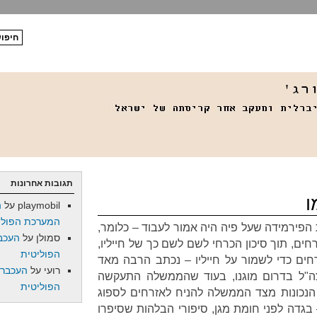
תגובות אחרונות
ו
playmobil
על
ה
המערכת הפולי
הפירמידה שעל פיה היה אמור לעבוד – כלומר,
סמולן
על
העכב
ים, תוך סיכון הכרחי לשם לשם כך של חייליו,
הפוליטית
חים כדי לשמור על חייליו – נכתב הרבה מאד
רועי
על
העכברו
צה"ל בדרום מוגנו, בעוד שהממשלה התעקשה
הפוליטית
הנכונות מצד הממשלה להניח לאזרחים לספוג
גדה לפני חומת מגן, סיפורי הבלהות שסיפרו