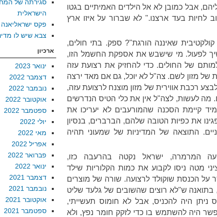
סגירתה של המח
אליהם, אבל כמובן לא אל הילדים האמיתיים בגטו
הישראלית
ב לחיות בעד ארצנו." לא שברור על איזו ארץ
פקס ישראליאנה
צבא שיש לו מדינ
קולקטיבית שאיננה הורגת"? ספק. בתי חולים,
ארכיון
יך לפעול. מי שישבש את אספקת החשמל הזו,
למותם של החולים. כדי להחזיק את רצועת עזה
ינואר 2023
 של מזון לשם. צה"ל לא יוכל, גם אם מאד ירצה
דצמבר 2022
לבצע רכבת אווירית של מזון מוצנח לרצועת עזה,
נובמבר 2022
. מה לעשות, לצה"ל אין את כלי הטיס הנדרשים
אוקטובר 2022
יד קיימת הסכנה שהמורעבים לא יעריכו את
ספטמבר 2022
גינו את כפיות הטובה שלהם, הברברים, בנסיון
יולי 2022
יים. התוצאה של המדיניות של שמעוני תהיה
מאי 2022
אפריל 2022
פברואר 2022
200, עד שהגיעה המרמרה, ישראל נקטה בהרעבה כזו,
ינואר 2022
 מטה ניסו לקבוע את כמות הקלוריות שילד
דצמבר 2021
ר על הכנסת שוקולד לרצועה. שורה של מוצרים
נובמבר 2021
 בתואנה ש"לא רוצים שהשובים של גלעד שליט
אוקטובר 2021
וס ניתן היה להכניס, אבל לא חומוס תעשייתי,
ספטמבר 2021
שר היה להשתמש בו כדי לזקק חומר נפץ, ולא