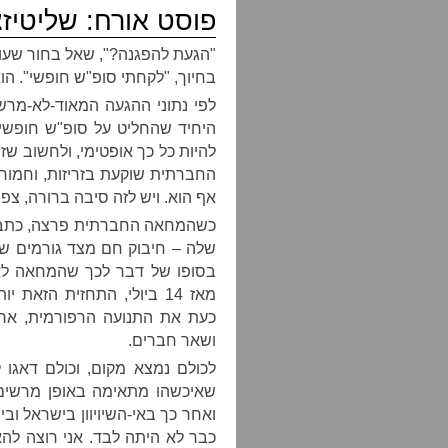
פוסט אורח: שליטיזצ
"הגעת להפגנה?", שאל בחור שעוב
בחיוך, "לקחתי סופ"ש חופשי". הו
לפי נתוני ההגעה המאוד-לא-מרש
היחיד שהחליט על סופ"ש חופשי, 
להיות כל כך אופטימי, ולחשוב ש
החברתית שוקעת בזריזות, וחמור
אף הוא. ויש לזה סיבה ברורה, צפו
כשהמחאה החברתית פרצה, כתבתי
שלה – חיבוק חם מצד גורמים שונ
בסופו של דבר לכך שהמחאה לא
מאז 14 ביולי, התחזית הז
כעת את התנועה הרפורמית, ארגו
ושאר חברים.
לכולם נמצא מקום, וכולם דאגו
שאיכשהו מתאימה באופן מרשים
ואחר כך באי-השיויוון בישראל וב
כבר לא היתה לבד. אני רוצה לה