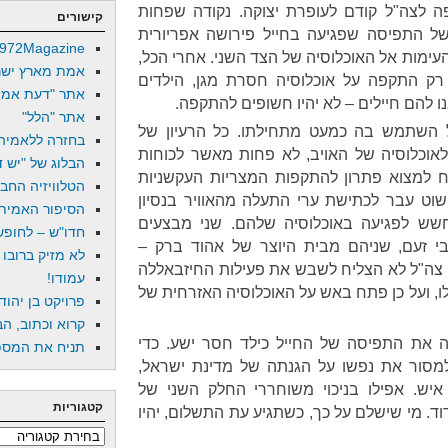
ה לצה"ל קודם לעופרת יצוקה. נקודה שפחות
קישורים
 של התפיסה שפגיעה בחייל פירושה אפריורית
972Magazine
ימות אל האוכלוסיה של הצד השני. אחרי הכל,
אמת מארץ ישר
רק התקפה על אוכלוסיה חסרת מגן, הילדים
אתר "דעת אמת
 להם חיילים – לא יהיו חשופים להתקפה.
אתר "הלל"
 השתמש בה כמעט מתחילתו. כל הרעיון של
בחזרה ללאמיה
לאוכלוסיה של האויב, לא פחות מאשר לכוחות
הבלוג של "יש די
ח למצוא פתרון להתקפות המצריות העקשניות
הטלוויזיה החב
ט עבר לכתישת ערי התעלה מהאוויר בנסיון
הסיפור האמיתי
שש לפגיעה באוכלוסיה שלהם. שני מבצעים
חדו"ש – לחופש 
ענבי זעם, שניהם מבית היוצר של אהוד ברק –
לא מזיק ברובו
 צה"ל לא הצליח לשבש את פעילות החיזבאללה
עמודו!
ו, ועל כן פתח באש על האוכלוסיה האזרחית של
פרויקט בן יהוד
קרוא וכתוב, הב
 את התפיסה של החייל כילד חסר ישע. כדי
תניח את המספר
מסור את נפשו על הגנתה של מדינת ישראל,
עבירה ישראל לחמאס 1,027 איש. אפילו בניכוי משוחררי החלק השני של
קטגוריות
ד. מי שישלם על כך, כשתגיע עת התשלום, יהיו
קטגוריות