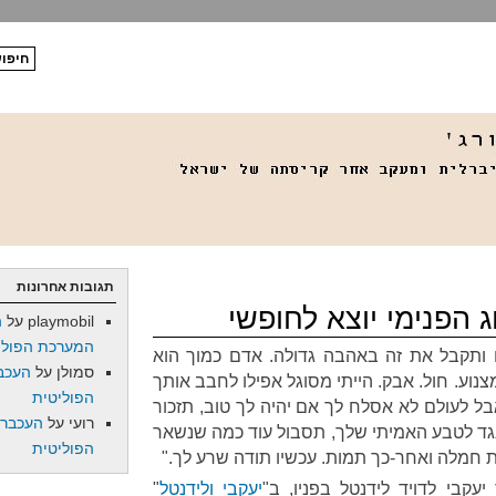
תגובות אחרונות
ג הפנימי יוצא לחופשי
playmobil
על
ה
המערכת הפולי
 ותקבל את זה באהבה גדולה. אדם כמוך הוא
סמולן
על
העכב
צנוע. חול. אבק. הייתי מסוגל אפילו לחבב אותך
הפוליטית
ל לעולם לא אסלח לך אם יהיה לך טוב, תזכור
רועי
על
העכברו
נגד לטבע האמיתי שלך, תסבול עוד כמה שנשאר
הפוליטית
ת חמלה ואחר-כך תמות. עכשיו תודה שרע לך."
קבי לדויד לַידנטל בפניו, ב"
יעקבי ולידנטל
"