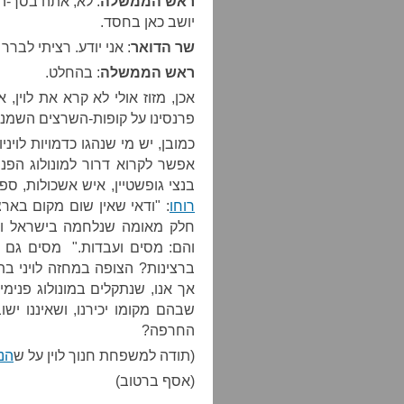
ראש הממשלה
: לא, אתה בסך-ה
יושב כאן בחסד.
שר הדואר
: אני יודע. רציתי לברר
ראש הממשלה
: בהחלט.
אכן, מזוז אולי לא קרא את לוין,
פרנסינו על קופות-השרצים השמנ
כמובן, יש מי שנהגו כדמויות לוי
אפשר לקרוא דרור למונולוג הפני
בנצי גופשטיין, איש אשכולות, ספ
רוחו
: "ודאי שאין שום מקום בארצ
חלק מאומה שנלחמה בישראל ורו
והם: מסים ועבדות." מסים גם 
ברצינות? הצופה במחזה לויני ב
אך אנו, שנתקלים במונולוג פנימי
שבהם מקומו יכירנו, ושאיננו יש
החרפה?
(תודה למשפחת חנוך לוין על ש
הנג
(אסף ברטוב)