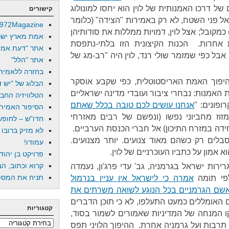
של דרכו האמנותית של לוין הוא יחסו למונולוג
קישורים
 אל פני השטח, לא רק באמירות "הצידה" (כלומר
972Magazine
מקובל; אצל לוין, דמויות ממללות את סודותיהן
אמת מארץ ישר
 אחרות. הכנות הקיצונית הזו בלתי-נתפסת
אתר "דעת אמת
אבל כפי שמזמר שולי רנד, לוין היה "רב-מג של
אתר "הלל"
בחזרה ללאמיה
היפוך האמת האריסטוטלית, כפי שקבע אוסקר
הבלוג של "יש די
את האמנות: נבחרי ציבור ועובדי מדינה ישראליים
הטלוויזיה החב
ופונים: "
אנחנו עושים לכם טובה בכלל שאתם
הסיפור האמיתי
זוז מחביוני נפשו (ונפשם של רבים מאזרחי
חדו"ש – לחופש 
ידה במזרח התיכון) אל חברי הכנסת הערביים.
לא מזיק ברובו
לים רק כשהם מאוד צנועים. יותר מצנועים.
עמודו!
וא אמון על כתביו העוכרניים של לוין.
פרויקט בן יהוד
קרוא וכתוב, הב
ירות ישראל בגרמניה, גב' עדי פרג'ון, נעמדה
תניח את המספר
לפי תומה
אמרה כי לישראל אין עניין בנרמול
אשם הגרמניים בכל הנוגע לשואה משרתים את
ם האומללים כמעט התעלפו, לא כי תוכן הדברים
קטגוריות
קו המנחה של המדיניות שאמורים לשמור בסוד,
קטגוריות
 תרבות ועל גרמניה אחרת. ההיפוך הלויני תפס