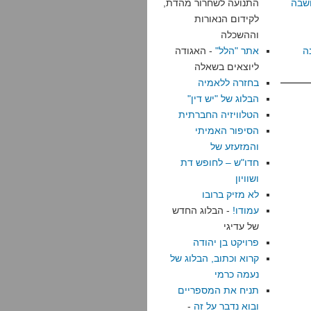
שבה
התנועה לשחרור מהדת,
לקידום הנאורות
וההשכלה
ה
אתר "הלל"
- האגודה
ליוצאים בשאלה
בחזרה ללאמיה
הבלוג של "יש דין"
הטלוויזיה החברתית
הסיפור האמיתי
והמזעזע של
חדו"ש – לחופש דת
ושוויון
לא מזיק ברובו
עמודו!
- הבלוג החדש
של עדיגי
פרויקט בן יהודה
קרוא וכתוב, הבלוג של
נעמה כרמי
תניח את המספריים
ובוא נדבר על זה
-