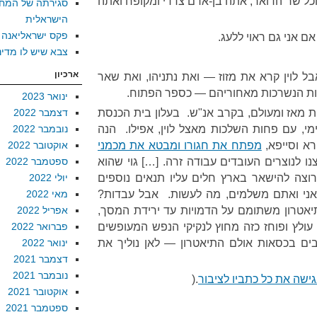
כל שר הדואר, אתה בן-אדם צדדי ומקופח ואתה
סגירתה של המח
הישראלית
פקס ישראליאנה
 אם אני גם ראוי ללעג.
צבא שיש לו מדינ
ארכיון
 אבל לוין קרא את מזוז — ואת נתניהו, ואת שאר
ות הנשרכות מאחוריהם — כספר הפתוח.
ינואר 2023
ניות מאז ומעולם, בקרב אנ"ש. בעלון בית הכנסת
דצמבר 2022
מי, עם פחות השלכות מאצל לוין, אפילו. הנה
נובמבר 2022
רא וסייפא,
מפתח את חגורו ומבטא את מכמני
אוקטובר 2022
נו לנוצרים העובדים עבודה זרה. […] גוי שהוא
ספטמבר 2022
צה להישאר בארץ חלים עליו תנאים נוספים
יולי 2022
אני ואתם משלמים, מה לעשות. אבל עבדות?
מאי 2022
תיאטרון משתומם על הדמויות עד ירידת המסך,
אפריל 2022
 עולץ ופוחז כזה מחוץ לנקיקי הנפש המעופשים
פברואר 2022
ובים בכסאות אולם התיאטרון — לאן נוליך את
ינואר 2022
דצמבר 2021
נובמבר 2021
ישה את כל כתביו לציבור
.(
אוקטובר 2021
ספטמבר 2021