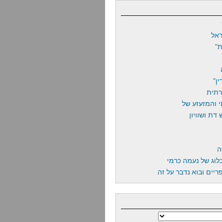
אל
"
ן"
רתית
 והמזעזע של
דת ושוויון
ה
לוג של נעמה כרמי
יים ובוא נדבר על זה