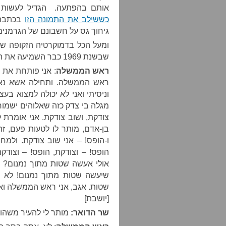
אותם בהפתעה. הגדיל לעשות הכ
כששילב את התמונה הזו
בכתבה,
גיחוך גס על חשבונם של הגרמנים
ומעל הכל בדמוקרטיה הזקופה של
שבשנת 1969 כבר השמיעה את הצלילים שאפשר לזהות גם היום:
ראש הממשלה
: אני פותחת את 
ראש הממשלה. ותחילה אשא נאום 
מגלה בי צדק כזה שאלוהים ישמור.
צודקת, ושוב צודקת. אני אומרת ל
בן-אדם, מותר לו לטעות פעם, זה
ו-הופס! – אני שוב צודקת. ולמח
הופס! – וצודקת, הופס! – וצוד
אולי אעשה שטות מתוך נמנום? 
שיעשה שטות מתוך נמנום! לא נ
שטות. אגב, אני ראש הממשלה ואת
[יושבת]
שר הדואר:
מותר לי להעיר משהו