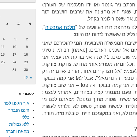
תב ניר גונטז' (או ידו הנעלמה של העורך)
 שאף היא מחצינה את שרבים חושבים תוך
א
, אך שאסור לומר בקהל.
א
ב
ג
נו מרחפת רוח העיוועים של "
מלכת אמבטיה
",
4
3
2
ישיבת הממשלה השבועית. הנני להזכירכם שאני
11
10
9
אל שכנינו הערבים. [נואמת] רבותי, ניסיתי
18
17
16
וניסיתי ואני לא יכולה למצוא בעצמי שום פגם. 71 שנה אני בודקת את עצמי ואני
25
24
23
 וכל יום זה מפתיע אותי מחדש. צודקת, צודקת,
31
30
עצמי: "אל תצדקי יום אחד, הרי בן-אדם זה רק
« ינו
 טבעי, זה נורמאלי". אבל לא! אני קמה בבוקר
רת אני קמה בבוקר ו-הופס! – אני שוב צודקת.
קת. פעם נמנמתי קצת בצהריים, אמרתי לעצמי:
קטגוריות
אז עשיתי שטות מתוך נמנום? מצאתם לכם מי
איך הגענו לפה
ולדתי לעשות שטות, פשוט לא נולדתי לעשות
העם הנבחר
ם לא, ואני במקומכם הייתי סובלת מזה. תודה.
כללי
ללא גבולות
?
מחאה וחברה