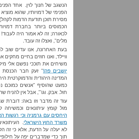
הנשגב של חנוך לוין. אחד הפנים 
הפנימי של דמויותיו, שהוא מוציא
מסירת תוכן תודעת הדמות לקהל) כ
הכמוסים ביותר בחברת דמויות
לכאורה; זה לא אמור היה לעבוד! 
מלים", ואצלו זה עובד.
בעת האחרונה, אנו עדים שוב ל
וויילד, ואנו חוזים בחיים מחקים 
משיחים את תוככי נפשם אלי מיקר
יושבים פה!
" זעק חבר הכנסת מ
המדינה היהודית והדמוקרטית היח
כמעט שהוסיף "אנשים כמוכם נסב
חול. אבק. וגו'", אבל אין להניח שה
עוד זה מדבר וזו באה: דוברת שגר
מול קומץ עיתונאים וכמשיחה 
היחסים עם גרמניה וכי רגשות ה
משרד החוץ הישראלי
. העיתונאי
לא יעלה על הדעת, אלא כי זה ה
תוך כדי שמדברים יפה על חילופי