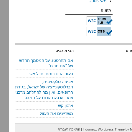
מאי 2006
תקנים
פים
הכי מוגבים
אם תחרטטו: על המסמך החדש
של "אם תרצו"
בעוד הדם רותח: חדל אש
אכיפה סלקטיבית,
הברלוסקוניזציה של ישראל, בגידת
הרופאים, ואין מה להתלהב מרבני
צהר: ארבע הערות על המצב
ארגון קש
משריינים את העוול
M
by
Indomagz Wordpress Theme
|
התאמה לעברית