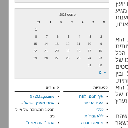
יועץ
מגיע
אוגוסט 2026
ענות
א
ב
ג
ד
ה
ו
ש
ותו,
1
8
7
6
5
4
3
2
 הוא
15
14
13
12
11
10
9
תית
22
21
20
19
18
17
16
הכל
29
28
27
26
25
24
23
ו של
סטים
30
31
« ינו
ובין
תית.
 הוא
קטגוריות
קישורים
ו של
איך הגענו לפה
972Magazine
נערץ
העם הנבחר
אמת מארץ ישראל
-
כללי
הבלוג המשובח של אייל
כשהם
ללא גבולות
ניב
נשאר
מחאה וחברה
אתר "דעת אמת"
-