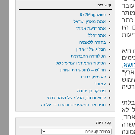
ובד
קישורים
מותר
972Magazine
 כתב
אמת מארץ ישראל
 היו
אתר "דעת אמת"
יעות
אתר "הלל"
בחזרה ללאמיה
הבלוג של "יש דין"
 היא
הטלוויזיה החברתית
מים
הסיפור האמיתי והמזעזע של
ושא
,
חדו"ש – לחופש דת ושוויון
ארץ"
לא מזיק ברובו
ימוש
עמודו!
טיה
פרויקט בן יהודה
קרוא וכתוב, הבלוג של נעמה כרמי
לתי
תניח את המספריים ובוא נדבר על זה
ל לא
אחד,
קטגוריות
משרה
ונה
קטגוריות