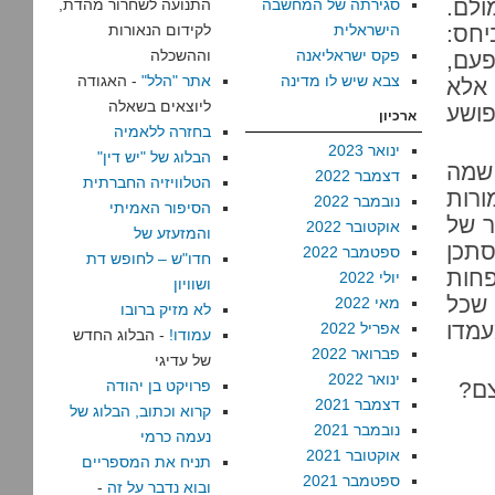
לם.
סגירתה של המחשבה
התנועה לשחרור מהדת,
חס:
הישראלית
לקידום הנאורות
פקס ישראליאנה
וההשכלה
פעם,
צבא שיש לו מדינה
אתר "הלל"
- האגודה
 אלא
ליוצאים בשאלה
ושע
ארכיון
בחזרה ללאמיה
ינואר 2023
הבלוג של "יש דין"
 שמה
דצמבר 2022
הטלוויזיה החברתית
ורות
נובמבר 2022
הסיפור האמיתי
ר של
אוקטובר 2022
והמזעזע של
סתכן
ספטמבר 2022
חדו"ש – לחופש דת
פחות
יולי 2022
ושוויון
 שכל
מאי 2022
לא מזיק ברובו
מדו
אפריל 2022
עמודו!
- הבלוג החדש
פברואר 2022
של עדיגי
ינואר 2022
צם?
פרויקט בן יהודה
דצמבר 2021
קרוא וכתוב, הבלוג של
נובמבר 2021
נעמה כרמי
אוקטובר 2021
תניח את המספריים
ספטמבר 2021
ובוא נדבר על זה
-