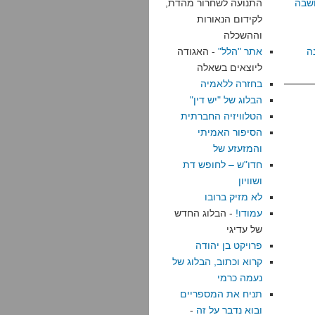
שבה
התנועה לשחרור מהדת,
לקידום הנאורות
וההשכלה
ה
אתר "הלל"
- האגודה
ליוצאים בשאלה
בחזרה ללאמיה
הבלוג של "יש דין"
הטלוויזיה החברתית
הסיפור האמיתי
והמזעזע של
חדו"ש – לחופש דת
ושוויון
לא מזיק ברובו
עמודו!
- הבלוג החדש
של עדיגי
פרויקט בן יהודה
קרוא וכתוב, הבלוג של
נעמה כרמי
תניח את המספריים
ובוא נדבר על זה
-