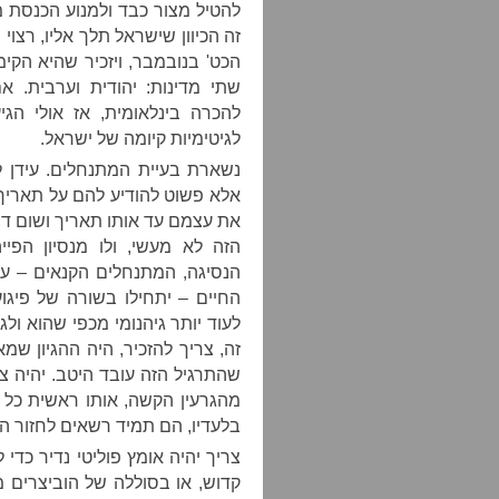
להטיל מצור כבד ולמנוע הכנסת מ
הכט' בנובמבר, ויזכיר שהיא הק
שתי מדינות: יהודית וערבית. 
לגיטימיות קיומה של ישראל.
נשארת בעיית המתנחלים. עידן 
אלא פשוט להודיע להם על תאריך 
את עצמם עד אותו תאריך ושום דבר
הזה לא מעשי, ולו מנסיון הפיי
הנסיגה, המתנחלים הקנאים – ע
החיים – יתחילו בשורה של פיגו
לעוד יותר גיהנומי מכפי שהוא ולג
זה, צריך להזכיר, היה ההגיון שמא
שהתרגיל הזה עובד היטב. יהיה צר
מהגרעין הקשה, אותו ראשית כל 
בלעדיו, הם תמיד רשאים לחזור ה
צריך יהיה אומץ פוליטי נדיר כדי
קדוש, או בסוללה של הוביצרים מ