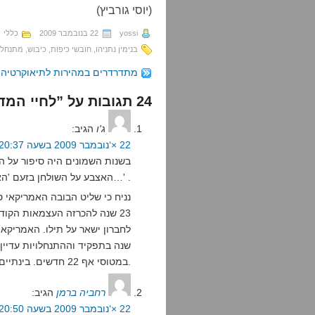
(יוסי גורביץ)
yossi
22 בנובמבר 2009
כללי
בנימין נתניהו
,
חובשי כיפות
,
כיבוש
,
מתנחלי
מתדרדרים במהירות לתיאוקרטיה
24 תגובות על ”לחיי המדינה שבדרך“
ג'ו
הגיב:
22 ×‘נובמבר 2009 בשעה 20:37
בשנות השמונים היה סיפור על ה
האצבע על השולחן בזעם 'האמריקאים לא יתנו לנו…' .
נניח כי שליט הבובה האמריקאי ס
23 שנה להכרזה העצמאות הקודמ
לחברון ישאר על תילו. האמריקאי
שנה בתפקיד וההתנחלויות עדיין
במטוסי אף 22 חדשים. בינתיים רק איי שלמה הפסיקו את תמיכתם.
רחביה ברמן
הגיב:
22 ×‘נובמבר 2009 בשעה 20:50