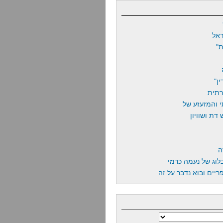
אל
"
ן"
רתית
 והמזעזע של
דת ושוויון
ה
לוג של נעמה כרמי
יים ובוא נדבר על זה