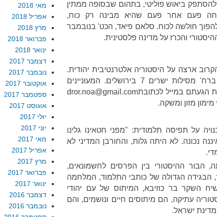
כן, להסתפק ביאוש פוליטי, בתהום שבסופה ממתין
מאי 2018
כיחה פעם אחר פעם שהיא מבינה רק כוח,
אפריל 2018
להפוך חולשה לכוח. סלאם פיאד, הכט' בנובמבר
מרץ 2018
יסטורי והכרז על מדינה פלסטינית.
פברואר 2018
ינואר 2018
דצמבר 2017
קרוב ארצה על היסטוריה אלטרנטיבית יהודית.
נובמבר 2017
ההרצאה תיערך בשעה 20:30, ברח' מסילות ישרים 7 בירושלים. המעוניינים
אוקטובר 2017
 הגעתם במייל לכתובת
dror.noa@gmail.com
ספטמבר 2017
ימון מזון ומשקה.
אוגוסט 2017
יולי 2017
יוני 2017
ויה על תפיסה תלמודית: "מפני חטאינו גלינו
מאי 2017
נה נכונה. לא היתה גלות, והחורבן המדיני לא
אפריל 2017
י.
מרץ 2017
, הבור ההיסטורי בין הפרסים לחשמונאים,
פברואר 2017
 הבגידה הגדולה של כותבי התלמוד, המלחמה
ינואר 2017
יח השקר בר כוזיבא, המיתוס של עם יהודי
דצמבר 2016
וריה עתיקה, הם מיתוסים חיים ונושמים, והם
נובמבר 2016
מדינת ישראל.