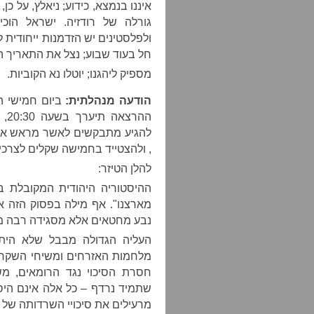
איננו בנמצא, כידוע; ניאלץ, על 
גורלה של רודזיה. ישראל הו
ולפלסטינים יש הזדמנות ייחודית 
חל בעוד שבוע; נצל את התאריך הה
מספיק ליהגנו; יוטלו נא הקוביות.
הודעה מנהלתית:
ביום חמישי ה
להגיע מתבקשים לאשר מראש את
, ולהצטייד בחמישה שקלים לצרכי מ
להלן הטיזר:
ההיסטוריה היהודית המקובלת בנ
מארצנו". אף מילה בפסוק הזה אינ
נבע מחטאים אלא מסגידה רבה מד
העליה הגדולה מבבל שלא היתה
מלחמות האזרחים ומשיחי השקר,
חסרת הסיכוי נגד הרומאים, מש
שתמיד נרדף – כל אלה אינם היסט
מרעילים את סיכויי השרדותה של 