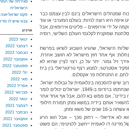
סגירתה של המח
הישראלית
וח שמנהלים הישראלים בינם לבין עצמם כבר
פקס ישראליאנה
ט איפה היא רוצה להיות: בעולם המערבי או עוד
צבא שיש לו מדינ
קמה על ידי אירופאים – פליטים אירופאים, אבל
ארכיון
סלחנות שמוקנית לקלגסי העולם השלישי, רוסיה
ינואר 2023
דצמבר 2022
שליות הישראלי, שהגיע השבוע לשיאו בפרשת
נובמבר 2022
תנחלות: אף אחד חוץ מישראל לא חושב אחרת.
אוקטובר 2022
דך זיל גמור. יתר על כן, רצוי לציין שהיא לא
ספטמבר 2022
קיד אסטרטגי, למנוע רצף טריטוריאלי בין בית
יולי 2022
 לחם. זו התנחלות פר אקסלנס.
מאי 2022
 קרוב שיש להסכמה בינלאומית על גבולות ישראל.
אפריל 2022
המדובר בקווי הפסקת האש, כפי שנחתמו ברודוס ב-1949. ישראלים יכולים לומר
פברואר 2022
רו בידינו", אם ממש בא להם, אבל אף אחד אחר
ינואר 2022
 להשאיר אותם בידיה במשא ומתן תמורת חילופי
דצמבר 2021
ים של משא ומתן.
נובמבר 2021
א לא אידיאלי – רחוק מכך – אבל הוא הרע
אוקטובר 2021
ל מדינה דו לאומית ייחשב ללגיטימי; הם פשוט
ספטמבר 2021