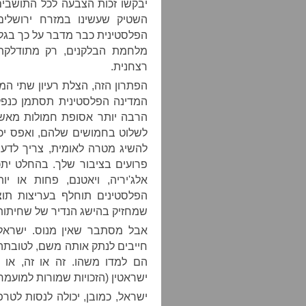
יבקשו זכות הצבעה לכל התושבים 
השטיק שעשינו במזרח ירושלי
הפלסטינית כבר מדבר על כך בגלוי
מלחמת הבלקנים, רק מתודלקת 
רצחנית.
הפתרון הזה, הצלת רעיון שתי המ
המדינה הפלסטינית תסתמן כנפל,
הרבה יותר אסופת חמולות מאשר
לשלוט בחמושים שלהם, ואפס יכ
להשיג מטרה לאומית, צריך לדעת
פרועים בציבור שלך. בהחלט ית
אלג'יריה, ויאטנם, פחות או 
הפלסטינים תוחלף בעריצות תוצ
שמחזיק בהישג הנדיר של שחיתות
אבל מסתבר שאין מנוס. ישראל 
חייבים לנתק אותה משם, לטובתה ו
הם למדו משהו. זה או זה, או
ישראטין (הזכויות שמורות למועמר
ישראל, כמובן, יכולה לנסות לט