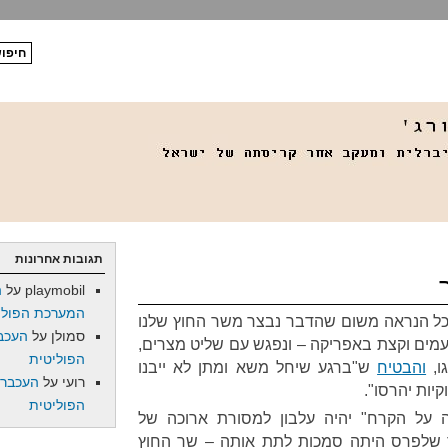
תגובות אחרונות
playmobil
על
ה
המערכת הפולי
 ככל הנראה משום שהדבר נבצר משר החוץ שלנו
סמולן
על
העכב
עמים וקצת באפריקה – ונפגש עם שליט מצרים,
הפוליטית
ו,
והבטיח
ש"ברגע שיחל משא ומתן לא ייבנו
רועי
על
העכברו
יות יהרסו".
הפוליטית
 על הקרח" יהיה עלבון למסורת ארוכה של
ור שלפרס היתה סמכות לתת אותה – שר החוץ