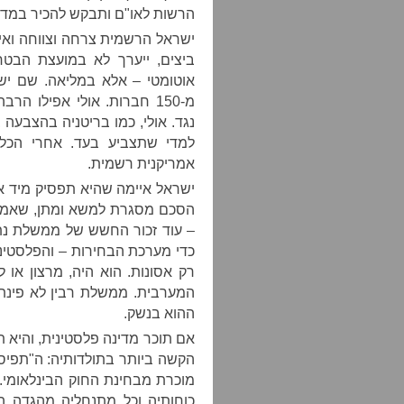
הרשות לאו"ם ותבקש להכיר במדינה 
ישראל הרשמית צרחה וצווחה ואיימה
ביצים, ייערך לא במועצת הבטחו
אוטומטי – אלא במליאה. שם יש
מ-150 חברות. אולי אפילו 
למדי שתצביע בעד. אחרי הכל,
אמריקנית רשמית.
ישראל איימה שהיא תפסיק מיד את 
– עוד זכור החשש של ממשלת נתנ
כדי מערכת הבחירות – והפלסטינ
רק אסונות. הוא היה, מרצון או ל
המערבית. ממשלת רבין לא פינתה
ההוא בנשק.
אם תוכר מדינה פלסטינית, והיא
הקשה ביותר בתולדותיה: ה"תפיס
מוכרת מבחינת החוק הבינלאומי. 
כוחותיה וכל מתנחליה מהגדה 