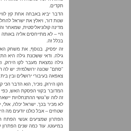
תקדים.
הדבר יביא באבחה אחת קץ לוויכ
שנות דור, ויאלץ את ישראל להחלי
מדינה קולוניאליסטית, שמאחר והו
היי – לא מתייחסים אליה באותה 
בכלל זה.
זה יפסיק, בנוסף, את משחק הא
גילה. ודאי ששכונת גילה היא ה
גילה נמצאת מעבר לקו הירוק, ואי
"סתם" שכונה ירושלמית: יש לה תפ
צאפאה בעיבורי ירושלים ובין בית
הקו הירוק, נזכיר, הוא הדבר הכי
זה לזה ש"גושי ההתנחלויות יישא
לא מכיר בכך. ישראל יכלה, אולי,
שטחים – אבל כולנו יודעים מה היא עשתה ב-16 שנ
הפתרון שמציעים אנשי הפתח הו
במיעוטו. עוד כמה שנים הפתרון ש