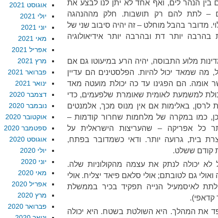
בין הנהר לים, ואף אחד לא יתן לנו לבצע את
אוגוסט 2021
ם – לתת להם רק תושבות. חלק מההנהגה
יולי 2021
. מדובר בהבל מוחלט – זה יהיה סיבוב שני של
יוני 2021
בהרבה יותר דת ובהרבה יותר אידיאולוגיה
מאי 2021
אפריל 2021
דינות מלוע התבוסה, יהיה הרע במיעוטו גם אם
מרץ 2021
 מה שמאד יכול להיות. הפלסטינים הם עדיין
פברואר 2021
 אומה. הם הפגינו עד כה יכולת מועטה מאד
ינואר 2021
ולת למשמעת לאומית שאומרת שלפעמים, כדי
דצמבר 2020
 לרסן, באלימות אם אין מנוס מכך, אלמנטים
נובמבר 2020
כן, כמו במקרה של מלחמות שחרור קודמות –
אוקטובר 2020
יותר כל אפריקה – שהעריצות הישראלית על
ספטמבר 2020
רת בית, גרועה יותר. ודאי כשמדובר בפתח,
אוגוסט 2020
 קודם ששלט.
יולי 2020
יוני 2020
לא יכולה לנתק את עצמה מהקולוניות שלה.
מאי 2020
אולי גם לטובתם; אולי סלאם פיאד יצליח. אולי
אפריל 2020
 לתת לאיסמעיל הנייה תפקיד בכיר בממשלת
מרץ 2020
 קדאפי).
פברואר 2020
רפד את המהלך. היא השולטת בשטח. היא יכולה
ינואר 2020