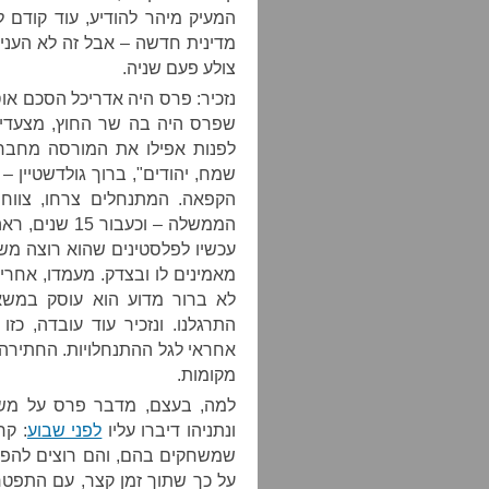
המעיק מיהר להודיע, עוד קודם 
מדינית חדשה – אבל זה לא העניי
צולע פעם שניה.
שפרס היה בה שר החוץ, מצעדים 
לפנות אפילו את המורסה מחבר
שמח, יהודים", ברוך גולדשטיין 
הקפאה. המתנחלים צרחו, צווח
הממשלה – וכע
עכשיו לפלסטינים שהוא רוצה משא
מאמינים לו ובצדק. מעמדו, אחרי
לא ברור מדוע הוא עוסק במשא 
התרגלנו. ונזכיר עוד עובדה, כז
אחראי לגל ההתנחלויות. החתירה
מקומות.
למה, בעצם, מדבר פרס על משא
ונתניהו דיברו עליו
לפני שבוע
: קר
שמשחקים בהם, והם רוצים להפסי
על כך שתוך זמן קצר, עם התפטר