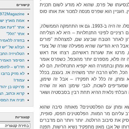
לנסיעתו של פרס, שהוא לא מודע לשום תכנית
קישורים
ן. העניין הוא שפרס מנסה למכור את אותו סוס
972Magazine
אמת מארץ ישר
נזכיר: פרס היה אדריכל הסכם אוסלו. זה היה ב-1993. גם אז התחמקה הממשלה,
אתר "דעת אמת
רציניים לפינוי התנחלויות – היא לא הצליחה
אתר "הלל"
ון לאחר הטבח שביצע שם, למצהלות "פורים
בחזרה ללאמיה
– אבל היא הודיעה שהיא מפעילה שורה של צעדי
הבלוג של "יש די
ו, מרטו את שערות ראשיהם, רצחו את ראש
הטלוויזיה החב
בור 15 שנים, ראה זה פלא, מספרם יותר מהוכפל. כשפרס אומר
הסיפור האמיתי
 ומתן ובתמורה הוא יקפיא התנחלויות, הם לא
חדו"ש – לחופש 
 הכל, חלש הרבה יותר משהיה אז. בעצם, בכלל
לא מזיק ברובו
ומתן, זה כלל לא תפקידו – אבל זה שימון,
עמודו!
ו שמעדיפים לשכוח, לגבי שימון: הוא זה שהיה
פרויקט בן יהוד
 הבלתי נלאית ההיא תחת רבין בסבסטיה ושאר
קרוא וכתוב, הב
תניח את המספר
 ומתן עם הפלסטינים? מאותה סיבה שהוא
ב עליהם מר המוות. הפלסטינים תפסו, סופית,
קטגוריות
ק את סיבוב הרולטה. יותר ויותר הם מדברים
קטגוריות
ותו של אבו מאזן מתפקיד נשיא הרשות, תפנה