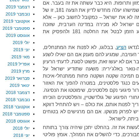
זון ותרופות. היא כבר עשתה את זה בעבר. אם
דצמבר 2019
זה הכיוון שישראל תלך אליו, רצוי שמישהו יעלה מחדש לדיון את הצעה 181, זו של
נובמבר 2019
ימה לא את ישראל – כמקובל לחשוב כאן – אלא
אוקטובר 2019
אם ישראל לא מכירה במדינה הערבית, שזוכה
ספטמבר 2019
להכרה בינלאומית, אז אולי הגיע הזמן לבטל את החלטה 181 ולהפסיק את
אוגוסט 2019
יולי 2019
לנדאו
הציע
, בבלוגו, לא לפנות את המתנחלים,
יוני 2019
העזיבה, שמגיע להם מענק אם הם יואילו לשנע
מאי 2019
 אם לא יעשו זאת, ופשוט לסגת. לדעתי הרעיון
אפריל 2019
ה-נואר באלג'יריה: משעה שתודיע ישראל על
מרץ 2019
ם תמיכה שקטה ושקטה פחות ממתנחלי-איכות
פברואר 2019
עים כנגד פלסטינים, במטרה להפוך את האזור
ינואר 2019
רור פיגועי נקם פלסטינים, שימוטטו את הנסיגה.
דצמבר 2018
חורי הפיגוע של גולדשטיין, והפלסטינים הוכיחו
נובמבר 2018
יך לפנות אותם, את כולם – ויש להתחיל דווקא
אוקטובר 2018
יש לפרוק מנשקו. אם הם מרגישים לא בטוחים
ספטמבר 2018
ביתה, לישראל.
אוגוסט 2018
 לעשות את זה. בהחלט יתכן שיהיה צורך בתותח
יולי 2018
בורכים, כדי להשלים את המהלך. אומץ פוליטי
יוני 2018