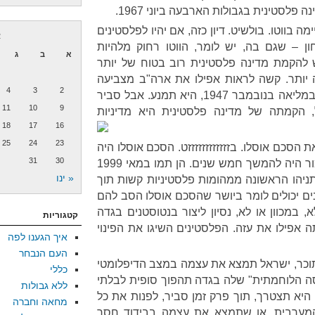
פלסטינית בגבולות הארבעה ביוני 1967.
 בווטו. בולשיט. דיון כזה, אם יהיו לפלסטינים
א
ן – שגם בה, יש לומר, הווטו רחוק מלהיות
א
ב
ג
 להקמת מדינה פלסטינית רוב בטוח של יותר
הרבה יותר. קשה לראות אפילו את ארה"ב מצביעה
4
3
2
נגד. אולי, כמו בריטניה בהצבעה במליאה בנובמבר 1947, היא תמנע. אבל סביר
11
10
9
 הקמתה של מדינה פלסטינית היא מדיניות
18
17
16
25
24
23
הסכם אוסלו. בזזזזזזזזזזזזט. הסכם אוסלו היה
31
30
הסכם מסגרת למשא ומתן, שאמור היה להמשך חמש שנים. הן תמו במאי 1999
« ינו
יהו הראשונה ממהומות פלסטיניות קשות תוך
ים יכולים לומר ביושר שהסכם אוסלו הסב להם
א, במכוון או לא, נסיון ליצור בנטוסטנים בגדה
קטגוריות
 אפילו את עזה. הפלסטינים השיגו את הפינוי
איך הגענו לפה
העם הנבחר
 תוכר, ישראל תמצא את עצמה במצב הדיפלומטי
כללי
ה הלוחמתית" שלה בגדה תהפוך סופית לבלתי
ללא גבולות
היא תצטרך, תוך פרק זמן סביר, לפנות את כל
מחאה וחברה
המערבית, או שתמצא את עצמה בבידוד חסר